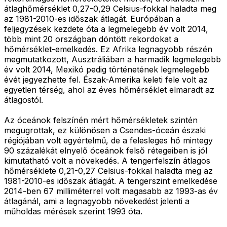
átlaghőmérséklet 0,27-0,29 Celsius-fokkal haladta meg
az 1981-2010-es időszak átlagát. Európában a
feljegyzések kezdete óta a legmelegebb év volt 2014,
több mint 20 országban döntött rekordokat a
hőmérséklet-emelkedés. Ez Afrika legnagyobb részén
megmutatkozott, Ausztráliában a harmadik legmelegebb
év volt 2014, Mexikó pedig történetének legmelegebb
évét jegyezhette fel. Észak-Amerika keleti fele volt az
egyetlen térség, ahol az éves hőmérséklet elmaradt az
átlagostól.
Az óceánok felszínén mért hőmérsékletek szintén
megugrottak, ez különösen a Csendes-óceán északi
régiójában volt egyértelmű, de a felesleges hő mintegy
90 százalékát elnyelő óceánok felső rétegeiben is jól
kimutatható volt a növekedés. A tengerfelszín átlagos
hőmérséklete 0,21-0,27 Celsius-fokkal haladta meg az
1981-2010-es időszak átlagát. A tengerszint emelkedése
2014-ben 67 milliméterrel volt magasabb az 1993-as év
átlagánál, ami a legnagyobb növekedést jelenti a
műholdas mérések szerint 1993 óta.