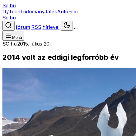
Sg.hu
IT/Tech
Tudomány
Játék
Autó
Film
Sg.hu
·
fórum
·
RSS
·
hírlevél
·
·
...
Menü
SG.hu
·
2015. július 20.
2014 volt az eddigi legforróbb év