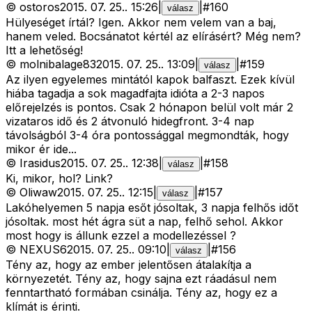
©
ostoros
2015. 07. 25.
.
15:26
|
|
#
160
válasz
Hülyeséget írtál? Igen. Akkor nem velem van a baj,
hanem veled. Bocsánatot kértél az elírásért? Még nem?
Itt a lehetőség!
©
molnibalage83
2015. 07. 25.
.
13:09
|
|
#
159
válasz
Az ilyen egyelemes mintától kapok balfaszt. Ezek kívül
hiába tagadja a sok magadfajta idióta a 2-3 napos
előrejelzés is pontos. Csak 2 hónapon belül volt már 2
vizataros idő és 2 átvonuló hidegfront. 3-4 nap
távolságból 3-4 óra pontossággal megmondták, hogy
mikor ér ide...
©
Irasidus
2015. 07. 25.
.
12:38
|
|
#
158
válasz
Ki, mikor, hol? Link?
©
Oliwaw
2015. 07. 25.
.
12:15
|
|
#
157
válasz
Lakóhelyemen 5 napja esőt jósoltak, 3 napja felhős időt
jósoltak. most hét ágra süt a nap, felhő sehol. Akkor
most hogy is állunk ezzel a modellezéssel ?
©
NEXUS6
2015. 07. 25.
.
09:10
|
|
#
156
válasz
Tény az, hogy az ember jelentősen átalakítja a
környezetét. Tény az, hogy sajna ezt ráadásul nem
fenntartható formában csinálja. Tény az, hogy ez a
klímát is érinti.