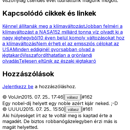
viszonylag csendes évet tudhattunk magunk mögött.
Kapcsolódó cikkek és linkek
Kénnel állítanák meg a klímaváltozást
Jobban felméri a
klímaváltozást a NASA
152 milliárd tonna víz olvadt ki a
nagy jéghegyből
10 éven belül komoly változásokat hoz
a klímaváltozás
Nem érheti el az emissziós célokat az
USA
Minden eddiginél gyorsabban olvad a
jégtakaró
Visszafordíthatatlan a grönlandi
olvadás
Teljesen eltűnik az északi jégtakaró
Hozzászólások
Jelentkezz be
a hozzászóláshoz.
©
VolJin
2015. 07. 25.
.
17:46
|
|
#
162
válasz
Egy nobel-díj helyett egy noble azért kijár neked. ;-D
©
UUUU
2015. 07. 25.
.
15:50
|
|
#
161
válasz
Aki hülyeséget írt az te voltál meg is kaptad érte a
magadét. De biztos robbanógázelegyben érzi más is
magát helyetted.