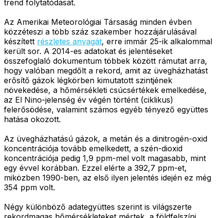
trend folytatódását.
Az Amerikai Meteorológiai Társaság minden évben
közzéteszi a több száz szakember hozzájárulásával
készített
részletes anyagát
, erre immár 25-ik alkalommal
került sor. A 2014-es adatokat és jelentéseket
összefoglaló dokumentum többek között rámutat arra,
hogy valóban megdőlt a rekord, amit az üvegházhatást
erősítő gázok légkörben kimutatott szintjének
növekedése, a hőmérsékleti csúcsértékek emelkedése,
az El Nino-jelenség év végén történt (ciklikus)
felerősödése, valamint számos egyéb tényező együttes
hatása okozott.
Az üvegházhatású gázok, a metán és a dinitrogén-oxid
koncentrációja tovább emelkedett, a szén-dioxid
koncentrációja pedig 1,9 ppm-mel volt magasabb, mint
egy évvel korábban. Ezzel elérte a 392,7 ppm-et,
miközben 1990-ben, az első ilyen jelentés idején ez még
354 ppm volt.
Négy különböző adategyüttes szerint is világszerte
rekordmagas hőmérsékleteket mértek, a földfelszíni