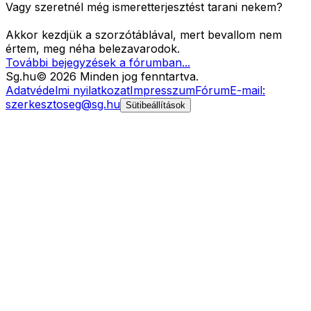
Vagy szeretnél még ismeretterjesztést tarani nekem?
Akkor kezdjük a szorzótáblával, mert bevallom nem
értem, meg néha belezavarodok.
További bejegyzések a fórumban...
Sg
.hu
©
2026
Minden jog fenntartva.
Adatvédelmi nyilatkozat
Impresszum
Fórum
E-mail:
szerkesztoseg@sg.hu
Sütibeállítások