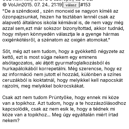
©
VolJin
2015. 07. 24.
.
21:19
|
|
#
153
válasz
"De a széndioxid , szén monoxid se nagyon kíméli az
ózonpajzsunkat, hiszen ha tisztában lennél csak az
alapvető általános iskolai kémiával is, de nem vagy még
azzal sem,ezt már sokszor bizonyítottad, akkor tudnád,
hogy milyen könnyedén választja le a gyenge hármas
oxigénkötésről, a szénatom az oxigén atomokat."
Sőt, még azt sem tudom, hogy a gyökkettő négyzete az
kettő, ezt is most súgja nekem egy eminens
alsótagozatos, aki átjött gyurmafoglalkozásból és
hurkapálcikából korrepetálni. Még szerencse, hogy ez
az információ nem jutott el hozzád, különben a színes
ceruzákból is kioktatnál, hogy melyikkel kell napocskát
rajzolni, meg melyikkel bokrocskákat.
Csak azt nem tudom Prüntyőke, hogy ennek mi köze
van a topikhoz. Azt tudom, hogy a te hozzászólásodhoz
kapcsolódik, csak az nem esik le, hogy a tiédnek mi
köze van a topikhoz... Meg úgy egyáltalán miért írtad
nekem?