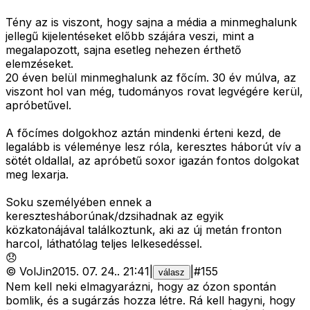
Tény az is viszont, hogy sajna a média a minmeghalunk
jellegű kijelentéseket előbb szájára veszi, mint a
megalapozott, sajna esetleg nehezen érthető
elemzéseket.
20 éven belül minmeghalunk az főcím. 30 év múlva, az
viszont hol van még, tudományos rovat legvégére kerül,
apróbetűvel.
A főcímes dolgokhoz aztán mindenki érteni kezd, de
legalább is véleménye lesz róla, keresztes háborút vív a
sötét oldallal, az apróbetű soxor igazán fontos dolgokat
meg lexarja.
Soku személyében ennek a
keresztesháborúnak/dzsihadnak az egyik
közkatonájával találkoztunk, aki az új metán fronton
harcol, láthatólag teljes lelkesedéssel.
😞
©
VolJin
2015. 07. 24.
.
21:41
|
|
#
155
válasz
Nem kell neki elmagyarázni, hogy az ózon spontán
bomlik, és a sugárzás hozza létre. Rá kell hagyni, hogy