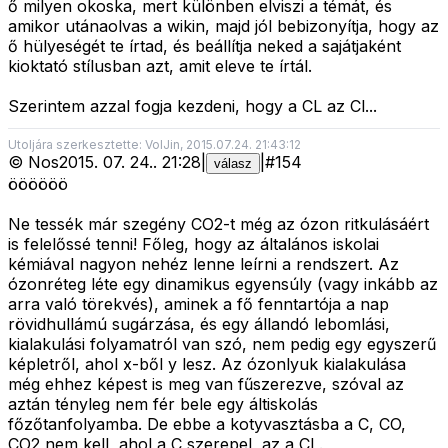
ő milyen okoska, mert különben elviszi a témát, és
amikor utánaolvas a wikin, majd jól bebizonyítja, hogy az
ő hülyeségét te írtad, és beállítja neked a sajátjaként
kioktató stílusban azt, amit eleve te írtál.
Szerintem azzal fogja kezdeni, hogy a CL az Cl...
Utoljára szerkesztette: VolJin, 2015.07.24. 21:43:12
©
Nos
2015. 07. 24.
.
21:28
|
|
#
154
válasz
öööööö
Ne tessék már szegény CO2-t még az ózon ritkulásáért
is felelőssé tenni! Főleg, hogy az általános iskolai
kémiával nagyon nehéz lenne leírni a rendszert. Az
ózonréteg léte egy dinamikus egyensúly (vagy inkább az
arra való törekvés), aminek a fő fenntartója a nap
rövidhullámú sugárzása, és egy állandó lebomlási,
kialakulási folyamatról van szó, nem pedig egy egyszerű
képletről, ahol x-ből y lesz. Az ózonlyuk kialakulása
még ehhez képest is meg van fűszerezve, szóval az
aztán tényleg nem fér bele egy áltiskolás
főzőtanfolyamba. De ebbe a kotyvasztásba a C, CO,
CO2 nem kell, ahol a C szerepel, az a CL.