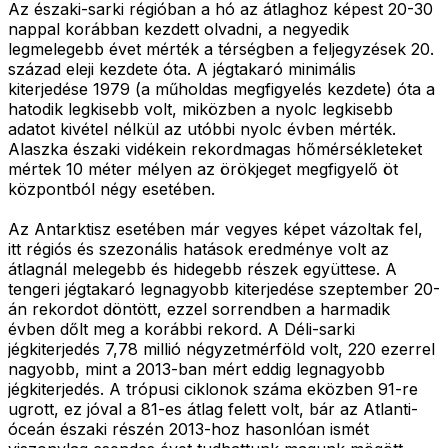
Az északi-sarki régióban a hó az átlaghoz képest 20-30
nappal korábban kezdett olvadni, a negyedik
legmelegebb évet mérték a térségben a feljegyzések 20.
század eleji kezdete óta. A jégtakaró minimális
kiterjedése 1979 (a műholdas megfigyelés kezdete) óta a
hatodik legkisebb volt, miközben a nyolc legkisebb
adatot kivétel nélkül az utóbbi nyolc évben mérték.
Alaszka északi vidékein rekordmagas hőmérsékleteket
mértek 10 méter mélyen az örökjeget megfigyelő öt
központból négy esetében.
Az Antarktisz esetében már vegyes képet vázoltak fel,
itt régiós és szezonális hatások eredménye volt az
átlagnál melegebb és hidegebb részek együttese. A
tengeri jégtakaró legnagyobb kiterjedése szeptember 20-
án rekordot döntött, ezzel sorrendben a harmadik
évben dőlt meg a korábbi rekord. A Déli-sarki
jégkiterjedés 7,78 millió négyzetmérföld volt, 220 ezerrel
nagyobb, mint a 2013-ban mért eddig legnagyobb
jégkiterjedés. A trópusi ciklonok száma eközben 91-re
ugrott, ez jóval a 81-es átlag felett volt, bár az Atlanti-
óceán északi részén 2013-hoz hasonlóan ismét