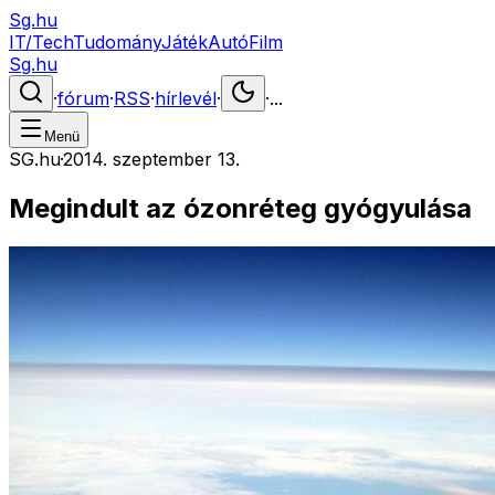
Sg.hu
IT/Tech
Tudomány
Játék
Autó
Film
Sg.hu
·
fórum
·
RSS
·
hírlevél
·
·
...
Menü
SG.hu
·
2014. szeptember 13.
Megindult az ózonréteg gyógyulása