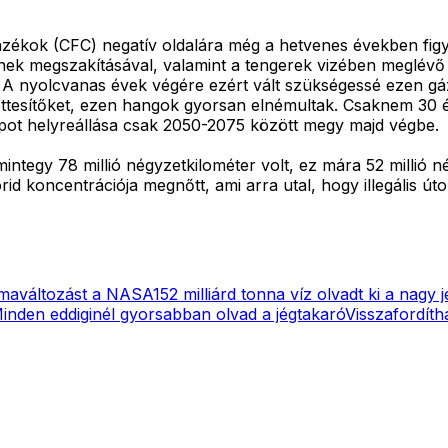
ékok (CFC) negatív oldalára még a hetvenes években figy
k megszakításával, valamint a tengerek vizében meglévő é
 nyolcvanas évek végére ezért vált szükségessé ezen gázok
yettesítőket, ezen hangok gyorsan elnémultak. Csaknem 30
lapot helyreállása csak 2050-2075 között megy majd végbe.
mintegy 78 millió négyzetkilométer volt, ez mára 52 millió 
id koncentrációja megnőtt, ami arra utal, hogy illegális úto
ímaváltozást a NASA
152 milliárd tonna víz olvadt ki a nagy
inden eddiginél gyorsabban olvad a jégtakaró
Visszafordíth