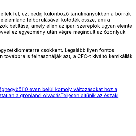
eltek fel, ezt pedig különböző tanulmányokban a bőrrák
lelemlánc felborulásával kötötték össze, ami a
 betiltása, amely ellen az ipari szereplők ugyan eleinte
 évvel ez egyezmény után végre megindult az ózonlyuk
négyzetkilométerre csökkent. Legalább ilyen fontos
n továbbra is felhasználják azt, a CFC-t kiváltó kemikáliák
 jéghegyből
10 éven belül komoly változásokat hoz a
atatlan a grönlandi olvadás
Teljesen eltűnik az északi