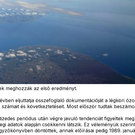
sek meghozzák az első eredményt.
évben eljuttatja összefoglaló dokumentációját a légköri óz
zámait és következtetéseit. Most először tudtak beszámoln
edes periódus után végre javuló tendenciát figyeltek meg a
legi adatok alapján csökkenni látszik. Ez véleményük szer
zőkönyvben döntöttek, annak előírásai pedig 1989. január 