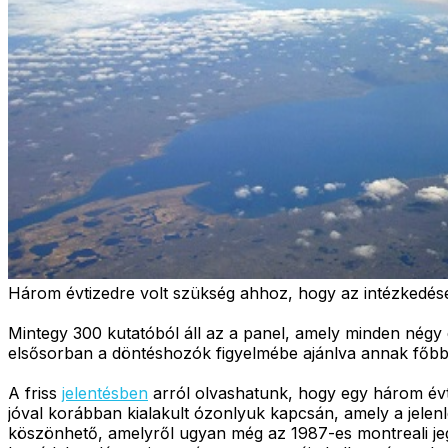
Három évtizedre volt szükség ahhoz, hogy az intézkedé
Mintegy 300 kutatóból áll az a panel, amely minden négy 
elsősorban a döntéshozók figyelmébe ajánlva annak főbb s
A friss
jelentésben
arról olvashatunk, hogy egy három évtiz
jóval korábban kialakult ózonlyuk kapcsán, amely a jelen
köszönhető, amelyről ugyan még az 1987-es montreali jegy