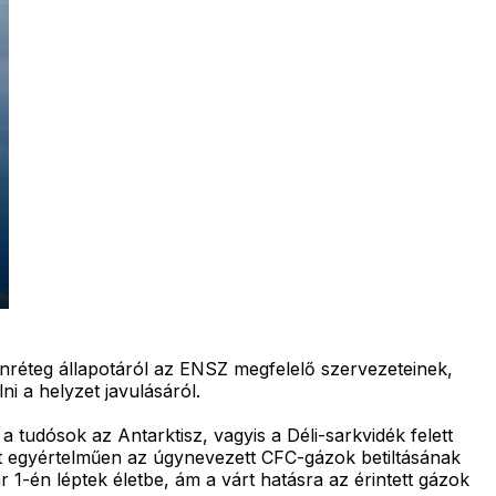
onréteg állapotáról az ENSZ megfelelő szervezeteinek,
i a helyzet javulásáról.
 tudósok az Antarktisz, vagyis a Déli-sarkvidék felett
int egyértelműen az úgynevezett CFC-gázok betiltásának
1-én léptek életbe, ám a várt hatásra az érintett gázok