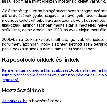
lassú lebomlása miatt egészen mostanáig kellett várnunk.
Az ózonrétegre káros halogénezett szénhidrogén-származ
előfordulásának gyakoriságával, a növények növekedéséne
megnövekedett ultraibolya-sugárzásnak volt köszönhető. A
tiltakoztak, amikor azonban megtalálták a megfelelő hel
szűkülése, de az eredeti, az 1980-as évek elején mért ál
2006-ban a Déli-sarkvidék felett tátongó lyuk kiterjedése 
körülmény azonban, hogy a szintén betiltott szén-tetraklor
pedig hozzájárulnak a klímaváltozás erősödéséhez.
Kapcsolódó cikkek és linkek
Kénnel állítanák meg a klímaváltozást
Jobban felméri a kl
klímaváltozás
Nem érheti el az emissziós célokat az USA
M
jégtakaró
Hozzászólások
Jelentkezz be
a hozzászóláshoz.