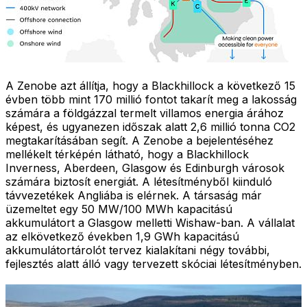
A Zenobe azt állítja, hogy a Blackhillock a következő 15
évben több mint 170 millió fontot takarít meg a lakosság
számára a földgázzal termelt villamos energia árához
képest, és ugyanezen időszak alatt 2,6 millió tonna CO2
megtakarításában segít. A Zenobe a bejelentéséhez
mellékelt térképén látható, hogy a Blackhillock
Inverness, Aberdeen, Glasgow és Edinburgh városok
számára biztosít energiát. A létesítményből kiinduló
távvezetékek Angliába is elérnek. A társaság már
üzemeltet egy 50 MW/100 MWh kapacitású
akkumulátort a Glasgow melletti Wishaw-ban. A vállalat
az elkövetkező években 1,9 GWh kapacitású
akkumulátortárolót tervez kialakítani négy további,
fejlesztés alatt álló vagy tervezett skóciai létesítményben.