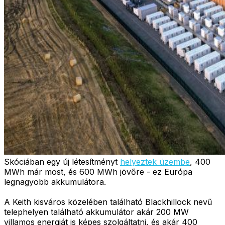
Skóciában egy új létesítményt
helyeztek üzembe
, 400
MWh már most, és 600 MWh jövőre - ez Európa
legnagyobb akkumulátora.
A Keith kisváros közelében található Blackhillock nevű
telephelyen található akkumulátor akár 200 MW
villamos energiát is képes szolgáltatni, és akár 400