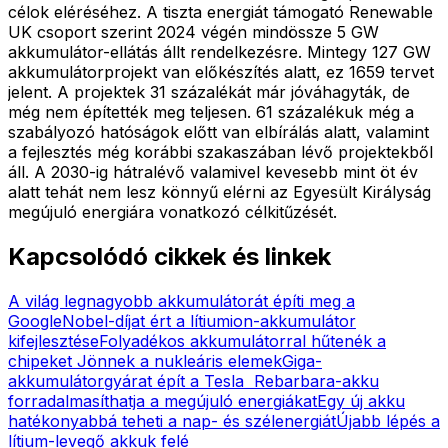
célok eléréséhez. A tiszta energiát támogató Renewable
UK csoport szerint 2024 végén mindössze 5 GW
akkumulátor-ellátás állt rendelkezésre. Mintegy 127 GW
akkumulátorprojekt van előkészítés alatt, ez 1659 tervet
jelent. A projektek 31 százalékát már jóváhagyták, de
még nem építették meg teljesen. 61 százalékuk még a
szabályozó hatóságok előtt van elbírálás alatt, valamint
a fejlesztés még korábbi szakaszában lévő projektekből
áll. A 2030-ig hátralévő valamivel kevesebb mint öt év
alatt tehát nem lesz könnyű elérni az Egyesült Királyság
megújuló energiára vonatkozó célkitűzését.
Kapcsolódó cikkek és linkek
A világ legnagyobb akkumulátorát építi meg a
Google
Nobel-díjat ért a lítiumion-akkumulátor
kifejlesztése
Folyadékos akkumulátorral hűtenék a
chipeket
Jönnek a nukleáris elemek
Giga-
akkumulátorgyárat épít a Tesla
Rebarbara-akku
forradalmasíthatja a megújuló energiákat
Egy új akku
hatékonyabbá teheti a nap- és szélenergiát
Újabb lépés a
lítium-levegő akkuk felé