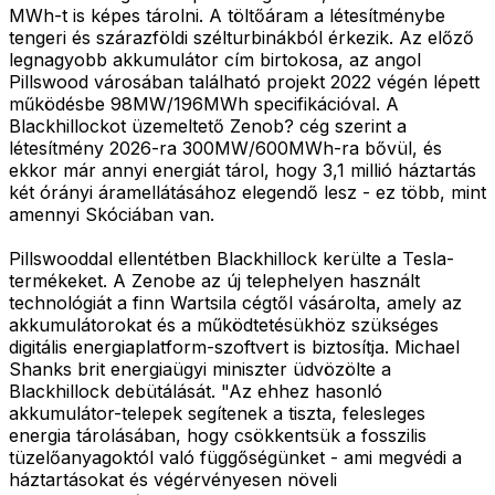
MWh-t is képes tárolni. A töltőáram a létesítménybe
tengeri és szárazföldi szélturbinákból érkezik. Az előző
legnagyobb akkumulátor cím birtokosa, az angol
Pillswood városában található projekt 2022 végén lépett
működésbe 98MW/196MWh specifikációval. A
Blackhillockot üzemeltető Zenob? cég szerint a
létesítmény 2026-ra 300MW/600MWh-ra bővül, és
ekkor már annyi energiát tárol, hogy 3,1 millió háztartás
két órányi áramellátásához elegendő lesz - ez több, mint
amennyi Skóciában van.
Pillswooddal ellentétben Blackhillock kerülte a Tesla-
termékeket. A Zenobe az új telephelyen használt
technológiát a finn Wartsila cégtől vásárolta, amely az
akkumulátorokat és a működtetésükhöz szükséges
digitális energiaplatform-szoftvert is biztosítja. Michael
Shanks brit energiaügyi miniszter üdvözölte a
Blackhillock debütálását. "Az ehhez hasonló
akkumulátor-telepek segítenek a tiszta, felesleges
energia tárolásában, hogy csökkentsük a fosszilis
tüzelőanyagoktól való függőségünket - ami megvédi a
háztartásokat és végérvényesen növeli