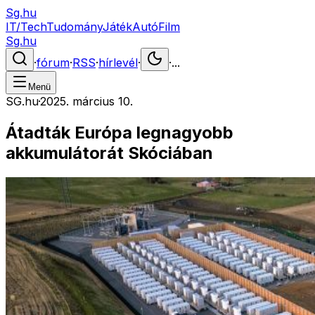
Sg.hu
IT/Tech
Tudomány
Játék
Autó
Film
Sg.hu
·
fórum
·
RSS
·
hírlevél
·
·
...
Menü
SG.hu
·
2025. március 10.
Átadták Európa legnagyobb
akkumulátorát Skóciában