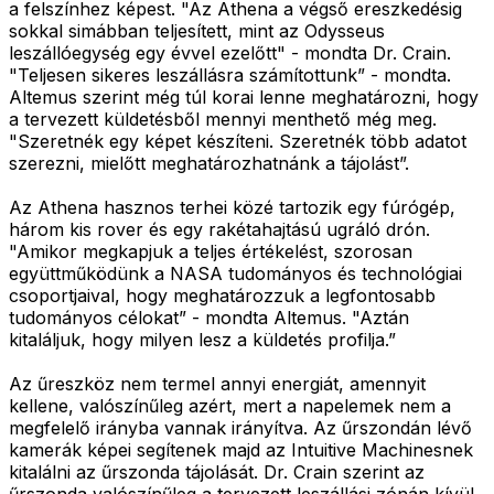
a felszínhez képest. "Az Athena a végső ereszkedésig
sokkal simábban teljesített, mint az Odysseus
leszállóegység egy évvel ezelőtt" - mondta Dr. Crain.
"Teljesen sikeres leszállásra számítottunk” - mondta.
Altemus szerint még túl korai lenne meghatározni, hogy
a tervezett küldetésből mennyi menthető még meg.
"Szeretnék egy képet készíteni. Szeretnék több adatot
szerezni, mielőtt meghatározhatnánk a tájolást”.
Az Athena hasznos terhei közé tartozik egy fúrógép,
három kis rover és egy rakétahajtású ugráló drón.
"Amikor megkapjuk a teljes értékelést, szorosan
együttműködünk a NASA tudományos és technológiai
csoportjaival, hogy meghatározzuk a legfontosabb
tudományos célokat” - mondta Altemus. "Aztán
kitaláljuk, hogy milyen lesz a küldetés profilja.”
Az űreszköz nem termel annyi energiát, amennyit
kellene, valószínűleg azért, mert a napelemek nem a
megfelelő irányba vannak irányítva. Az űrszondán lévő
kamerák képei segítenek majd az Intuitive Machinesnek
kitalálni az űrszonda tájolását. Dr. Crain szerint az
űrszonda valószínűleg a tervezett leszállási zónán kívül