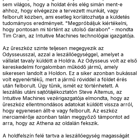
sem világos, hogy a holdat érés elég simán ment-e
ahhoz, hogy elvégezze a tervezett munkát, vagy
felborult közben, ami esetleg korlátozhatja a küldetés
tudományos eredményeit. "Megpróbáljuk kiértékelni,
hogy pontosan mi történt az utolsó darabon” - mondta
Tim Crain, az Intuitive Machines technológiai igazgatója.
Az űreszköz szinte teljesen megegyezik az
Odysseusszal, azzal a leszállóegységgel, amelyet a
vállalat tavaly küldött a Holdra. Az Odysseus volt az első
kereskedelmi forgalomban működő jármű, amely
sikeresen landolt a Holdon. Ez a siker azonban bukással
volt egyenértékű, mert a jármű röviddel a földet érés
után felborult. Úgy tűnik, ismét ez történhetett. A
leszállás utáni sajtótájékoztatón Steve Altemus, az
Intuitive Machines vezérigazgatója elmondta, hogy az
űreszköz ellentmondásos adatokat küldött vissza arról,
hogy egyenesen állt-e vagy felborult. Az eszköz
inerciamérője azonban talán meggyőző támpontot ad
arra, hogy az Athena az oldalán fekszik.
A holdfelszín felé tartva a leszállóegység magasságát