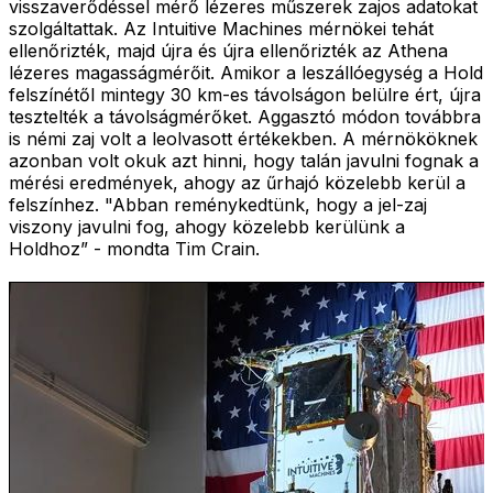
visszaverődéssel mérő lézeres műszerek zajos adatokat
szolgáltattak. Az Intuitive Machines mérnökei tehát
ellenőrizték, majd újra és újra ellenőrizték az Athena
lézeres magasságmérőit. Amikor a leszállóegység a Hold
felszínétől mintegy 30 km-es távolságon belülre ért, újra
tesztelték a távolságmérőket. Aggasztó módon továbbra
is némi zaj volt a leolvasott értékekben. A mérnököknek
azonban volt okuk azt hinni, hogy talán javulni fognak a
mérési eredmények, ahogy az űrhajó közelebb kerül a
felszínhez. "Abban reménykedtünk, hogy a jel-zaj
viszony javulni fog, ahogy közelebb kerülünk a
Holdhoz” - mondta Tim Crain.