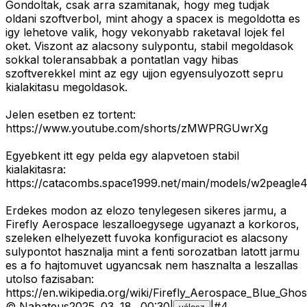
Gondoltak, csak arra szamitanak, hogy meg tudjak
oldani szoftverbol, mint ahogy a spacex is megoldotta es
igy lehetove valik, hogy vekonyabb raketaval lojek fel
oket. Viszont az alacsony sulypontu, stabil megoldasok
sokkal toleransabbak a pontatlan vagy hibas
szoftverekkel mint az egy ujjon egyensulyozott sepru
kialakitasu megoldasok.
Jelen esetben ez tortent:
https://www.youtube.com/shorts/zMWPRGUwrXg
Egyebkent itt egy pelda egy alapvetoen stabil
kialakitasra:
https://catacombs.space1999.net/main/models/w2peagle4
Erdekes modon az elozo tenylegesen sikeres jarmu, a
Firefly Aerospace leszalloegysege ugyanazt a korkoros,
szeleken elhelyezett fuvoka konfiguraciot es alacsony
sulypontot hasznalja mint a fenti sorozatban latott jarmu
es a fo hajtomuvet ugyancsak nem hasznalta a leszallas
utolso fazisaban:
https://en.wikipedia.org/wiki/Firefly_Aerospace_Blue_Ghos
©
Nabateus
2025. 03. 18.
.
00:30
|
|
#
4