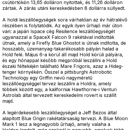
csütörtökön 13,65 dolláron nyitottak, és 11,26 dolláron
zártak. A zárás utáni kereskedésben 8 dollárra süllyedt.
A holdi leszállóegységek sora várhatóan az év hátralévő
részében is folytatódik. Az egyik ilyen űrhajó már úton
van: a japán Ispace cég Resilience leszállóegységét
ugyanazzal a SpaceX Falcon 9 rakétával indították
útnak, amely a Firefly Blue Ghostot is útnak indította, de
hosszabb, üzemanyag-takarékosabb pályán halad a
Hold felé. Május 6-a körül áll majd Hold körüli pályára,
és egy hónappal később megpróbál leszállni a Hold
északi féltekéjén található Mare Frigoris, azaz a Hideg-
tenger környékén. Ősszel a pittsburghi Astrobotic
Technology egy Griffin nevű nagyméretű
leszállóegységgel tervez leszállni a Holdra, amely
többek között egy, a kaliforniai Hawthorne-i Venturi
Astrolab által tervezett kereskedelmi rovert is szállít
majd.
A legérdekesebb leszállóegységet a Jeff Bezos által
alapított Blue Origin rakétatársaság tervezi. A Blue Moon
Mark 1 lesz a legnagyobb űrhajó, amely valaha a
Holdon landolt, még azoknál is nagyobb, amelyek több