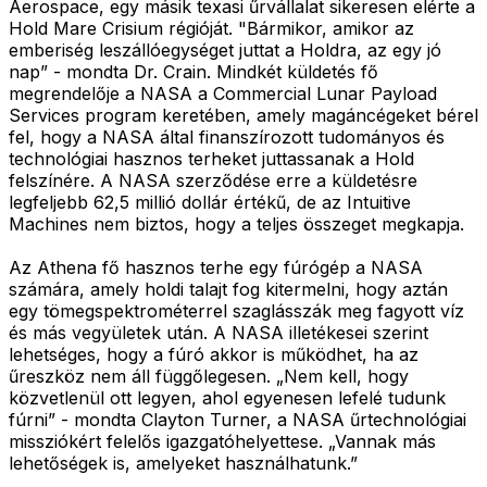
Aerospace, egy másik texasi űrvállalat sikeresen elérte a
Hold Mare Crisium régióját. "Bármikor, amikor az
emberiség leszállóegységet juttat a Holdra, az egy jó
nap” - mondta Dr. Crain. Mindkét küldetés fő
megrendelője a NASA a Commercial Lunar Payload
Services program keretében, amely magáncégeket bérel
fel, hogy a NASA által finanszírozott tudományos és
technológiai hasznos terheket juttassanak a Hold
felszínére. A NASA szerződése erre a küldetésre
legfeljebb 62,5 millió dollár értékű, de az Intuitive
Machines nem biztos, hogy a teljes összeget megkapja.
Az Athena fő hasznos terhe egy fúrógép a NASA
számára, amely holdi talajt fog kitermelni, hogy aztán
egy tömegspektrométerrel szaglásszák meg fagyott víz
és más vegyületek után. A NASA illetékesei szerint
lehetséges, hogy a fúró akkor is működhet, ha az
űreszköz nem áll függőlegesen. „Nem kell, hogy
közvetlenül ott legyen, ahol egyenesen lefelé tudunk
fúrni” - mondta Clayton Turner, a NASA űrtechnológiai
missziókért felelős igazgatóhelyettese. „Vannak más
lehetőségek is, amelyeket használhatunk.”