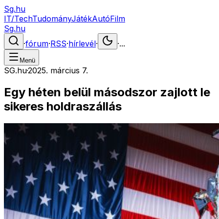
Sg.hu
IT/Tech
Tudomány
Játék
Autó
Film
Sg.hu
·
fórum
·
RSS
·
hírlevél
·
·
...
Menü
SG.hu
·
2025. március 7.
Egy héten belül másodszor zajlott le
sikeres holdraszállás