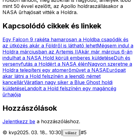
mint 50 évvel ezelőtt, az Apollo holdraszállásakor a
NASA űrhajósait vitték a Holdra.
Kapcsolódó cikkek és linkek
Egy Falcon 9 rakéta hamarosan a Holdba csapódik és
az ütközés akár a Földről is látható lehet
Mégsem indul a
Holdra márciusban az Artemis II
Akár már március 6-án
indulhat a NASA Hold körüli emberes küldetése
Düh és
versenyfutás a Holdért a NASA élén
Nagyon szeretne a
Holdra telepíteni egy atomerőművet a NASA
Európait
akar látni a Hold felszínén a leendő német
kancellár
Váratlan nagy siker a Blue Ghost holdi
küldetése
Landolt a Hold felszínén egy magáncég
űrhajója
Hozzászólások
Jelentkezz be
a hozzászóláshoz.
©
kvp
2025. 03. 18.
.
10:30
|
|
#
5
válasz