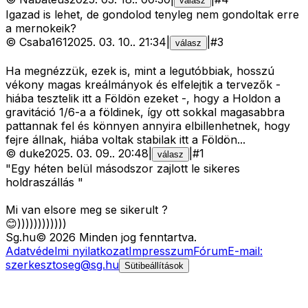
válasz
Igazad is lehet, de gondolod tenyleg nem gondoltak erre
a mernokeik?
©
Csaba161
2025. 03. 10.
.
21:34
|
|
#
3
válasz
Ha megnézzük, ezek is, mint a legutóbbiak, hosszú
vékony magas kreálmányok és elfelejtik a tervezők -
hiába tesztelik itt a Földön ezeket -, hogy a Holdon a
gravitáció 1/6-a a földinek, így ott sokkal magasabbra
pattannak fel és könnyen annyira elbillenhetnek, hogy
fejre állnak, hiába voltak stabilak itt a Földön...
©
duke
2025. 03. 09.
.
20:48
|
|
#
1
válasz
"Egy héten belül másodszor zajlott le sikeres
holdraszállás "
Mi van elsore meg se sikerult ?
😊))))))))))))
Sg
.hu
©
2026
Minden jog fenntartva.
Adatvédelmi nyilatkozat
Impresszum
Fórum
E-mail:
szerkesztoseg@sg.hu
Sütibeállítások