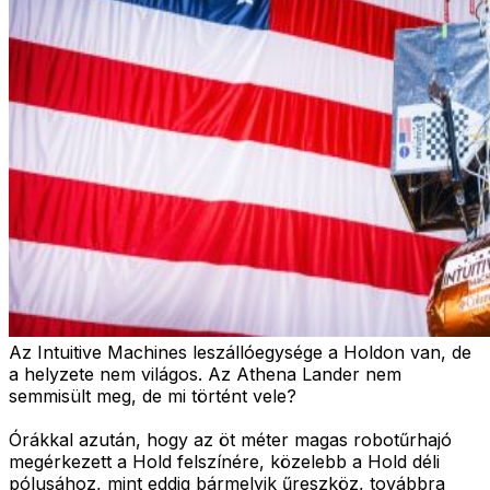
Az Intuitive Machines leszállóegysége a Holdon van, de
a helyzete nem világos. Az Athena Lander nem
semmisült meg, de mi történt vele?
Órákkal azután, hogy az öt méter magas robotűrhajó
megérkezett a Hold felszínére, közelebb a Hold déli
pólusához, mint eddig bármelyik űreszköz, továbbra