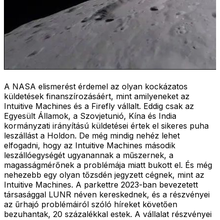
A NASA elismerést érdemel az olyan kockázatos
küldetések finanszírozásáért, mint amilyeneket az
Intuitive Machines és a Firefly vállalt. Eddig csak az
Egyesült Államok, a Szovjetunió, Kína és India
kormányzati irányítású küldetései értek el sikeres puha
leszállást a Holdon. De még mindig nehéz lehet
elfogadni, hogy az Intuitive Machines második
leszállóegységét ugyanannak a műszernek, a
magasságmérőnek a problémája miatt bukott el. És még
nehezebb egy olyan tőzsdén jegyzett cégnek, mint az
Intuitive Machines. A parkettre 2023-ban bevezetett
társasággal LUNR néven kereskednek, és a részvényei
az űrhajó problémáiról szóló híreket követően
bezuhantak, 20 százalékkal estek. A vállalat részvényei