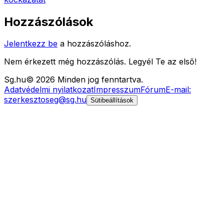
Hozzászólások
Jelentkezz be
a hozzászóláshoz.
Nem érkezett még hozzászólás. Legyél Te az első!
Sg
.hu
©
2026
Minden jog fenntartva.
Adatvédelmi nyilatkozat
Impresszum
Fórum
E-mail:
szerkesztoseg@sg.hu
Sütibeállítások