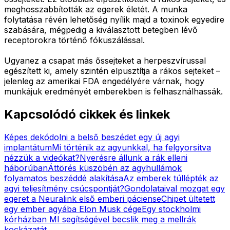
meghosszabbították az egerek életét. A munka
folytatása révén lehetőség nyílik majd a toxinok egyedire
szabására, mégpedig a kiválasztott betegben lévő
receptorokra történő fókuszálással.
Ugyanez a csapat más őssejteket a herpeszvírussal
egészített ki, amely szintén elpusztítja a rákos sejteket –
jelenleg az amerikai FDA engedélyére várnak, hogy
munkájuk eredményét emberekben is felhasználhassák.
Kapcsolódó cikkek és linkek
Képes dekódolni a belső beszédet egy új agyi
implantátum
Mi történik az agyunkkal, ha felgyorsítva
nézzük a videókat?
Nyerésre állunk a rák elleni
háborúban
Áttörés küszöbén az agyhullámok
folyamatos beszéddé alakítása
Az emberek túllépték az
agyi teljesítmény csúcspontját?
Gondolataival mozgat egy
egeret a Neuralink első emberi páciense
Chipet ültetett
egy ember agyába Elon Musk cége
Egy stockholmi
kórházban MI segítségével becslik meg a mellrák
kockázatát