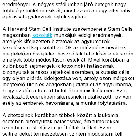
eredményei. A négyes stádiumban járó betegek nagy
többsége műtéten esik át, most azonban egy alternatív
eljárással igyekeznek rajtuk segíteni.
A Harvard Stem Cell Institute szakemberei a Stem Cells
magazinban
közölték
munkájuk eddigi eredményeit,
amelyek kifejezetten biztatóak az agytumorok
kezelésével kapcsolatban. Ők az intézmény nevének
megfelelően őssejteket használtak fel a kísérletek során,
amelyek több módosításon estek át. Mivel korábban a
különböző sejtmérgek (citotoxinok) hatásosnak
bizonyultak a rákos sejtekkel szemben, a kutatás célja
egy olyan eljárás kidolgozása volt, amely ezen mérgeket
megfelelő úton és adagokban juttatja el az agytumorba,
hogy azután a tumort belülről semmisítsék meg. Ez a
kiválasztott egerekben sikeresnek mutatkozott, így van
esély az emberek bevonására, a munka folytatására.
A citotoxinok korábban többek között a leukémia
esetében bizonyultak hatásosnak, ám tumorokkal
szemben most először próbálták ki őket. Ezen
sejtmérgeket természetesen szintén módosítani kell,