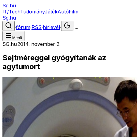
Sg.hu
IT/Tech
Tudomány
Játék
Autó
Film
Sg.hu
·
fórum
·
RSS
·
hírlevél
·
·
...
Menü
SG.hu
·
2014. november 2.
Sejtméreggel gyógyítanák az
agytumort