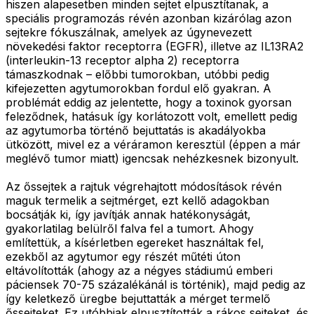
hiszen alapesetben minden sejtet elpusztítanak, a
speciális programozás révén azonban kizárólag azon
sejtekre fókuszálnak, amelyek az úgynevezett
növekedési faktor receptorra (EGFR), illetve az IL13RA2
(interleukin-13 receptor alpha 2) receptorra
támaszkodnak – előbbi tumorokban, utóbbi pedig
kifejezetten agytumorokban fordul elő gyakran. A
problémát eddig az jelentette, hogy a toxinok gyorsan
feleződnek, hatásuk így korlátozott volt, emellett pedig
az agytumorba történő bejuttatás is akadályokba
ütközött, mivel ez a véráramon keresztül (éppen a már
meglévő tumor miatt) igencsak nehézkesnek bizonyult.
Az őssejtek a rajtuk végrehajtott módosítások révén
maguk termelik a sejtmérget, ezt kellő adagokban
bocsátják ki, így javítják annak hatékonyságát,
gyakorlatilag belülről falva fel a tumort. Ahogy
említettük, a kísérletben egereket használtak fel,
ezekből az agytumor egy részét műtéti úton
eltávolították (ahogy az a négyes stádiumú emberi
páciensek 70-75 százalékánál is történik), majd pedig az
így keletkező üregbe bejuttatták a mérget termelő
őssejteket. Ez utóbbiak elpusztították a rákos sejteket, és