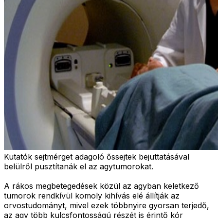
Kutatók sejtmérget adagoló őssejtek bejuttatásával
belülről pusztítanák el az agytumorokat.
A rákos megbetegedések közül az agyban keletkező
tumorok rendkívül komoly kihívás elé állítják az
orvostudományt, mivel ezek többnyire gyorsan terjedő,
az agy több kulcsfontosságú részét is érintő kór