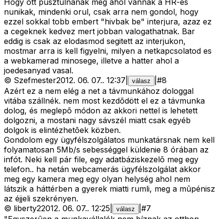
Hogy ott pusztulnanak meg ahol vannak a HR-es
nunikak, mindenki orul, csak arra nem gondol, hogy
ezzel sokkal tobb embert "hivbak be" interjura, azaz ez
a cegeknek kedvez mert jobban valogathatnak. Bar
eddig is csak az elodasmod segitett az interjukon,
mostmar arra is kell figyelni, milyen a netkapcsolatod es
a webkamerad minosege, illetve a hatter ahol a
joedesanyad vasal.
©
Szefmester
2012. 06. 07.
.
12:37
|
|
#
8
válasz
Azért ez a nem elég a net a távmunkához dologgal
vitába szállnék. nem most kezdõdött el ez a távmunka
dolog, és meglepõ módon az akkori nettel is lehetett
dolgozni, a mostani nagy sávszél miatt csak egyéb
dolgok is elintézhetõek közben.
Gondolom egy ügyfélszolgálatos munkatársnak nem kell
folyamatosan 5Mb/s sebességgel küldenie 8 órában az
infót. Neki kell pár file, egy adatbáziskezelõ meg egy
telefon.. ha netán webcamerás ügyfélszolgálat akkor
meg egy kamera meg egy olyan helység ahol nem
látszik a háttérben a gyerek miatti rumli, meg a mûpénisz
az éjjeli szekrényen.
©
liberty2
2012. 06. 07.
.
12:25
|
|
#
7
válasz