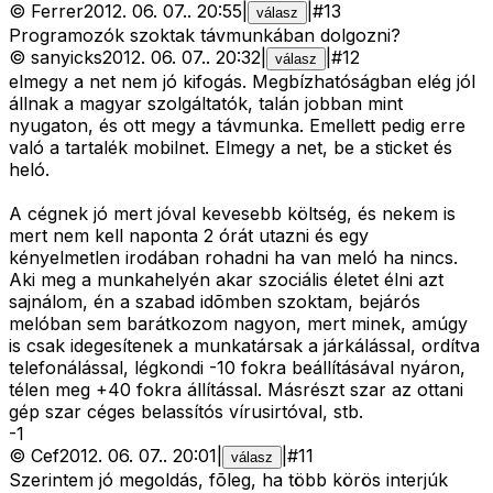
©
Ferrer
2012. 06. 07.
.
20:55
|
|
#
13
válasz
Programozók szoktak távmunkában dolgozni?
©
sanyicks
2012. 06. 07.
.
20:32
|
|
#
12
válasz
elmegy a net nem jó kifogás. Megbízhatóságban elég jól
állnak a magyar szolgáltatók, talán jobban mint
nyugaton, és ott megy a távmunka. Emellett pedig erre
való a tartalék mobilnet. Elmegy a net, be a sticket és
heló.
A cégnek jó mert jóval kevesebb költség, és nekem is
mert nem kell naponta 2 órát utazni és egy
kényelmetlen irodában rohadni ha van meló ha nincs.
Aki meg a munkahelyén akar szociális életet élni azt
sajnálom, én a szabad idõmben szoktam, bejárós
melóban sem barátkozom nagyon, mert minek, amúgy
is csak idegesítenek a munkatársak a járkálással, ordítva
telefonálással, légkondi -10 fokra beállításával nyáron,
télen meg +40 fokra állítással. Másrészt szar az ottani
gép szar céges belassítós vírusirtóval, stb.
-
1
©
Cef
2012. 06. 07.
.
20:01
|
|
#
11
válasz
Szerintem jó megoldás, fõleg, ha több körös interjúk