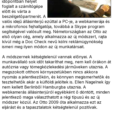
időpontban helyet
foglalt a számítógépe
előtt és várta a
beszélgetőpartnerét. A
valós idejű állásinterjú ezúttal a PC-je, a webkamerája és
a mikrofonos fejhallgatója, továbbá a Skype program
segítségével valósult meg. Németországban az Otto az
első olyan cég, amely alkalmazza az új módszert, rajta
kívül még a Doc Check nevű kölni reklámügynökség
ismeri meg ilyen módon az új munkatársait.
A módszernek kétségtelenül vannak előnyei. A
munkavállaló sok időt takaríthat meg, nem kell órákon át
autóznia vagy tömegközlekedési járműveken utaznia. A
megszokott otthoni környezetükben nincs akkora
nyomás a jelentkezőkön, és könnyen megismerhetők és
tesztelhetők akár a külföldi jelöltek is. Ellen Nagelnek így
nem kellett Berlinből Hamburgba utaznia. A
webkamerás állásinterjúról egyébként ő döntött, minden
jelentkező maga választhatott a régi típusú és az új
módszer közül. Az Otto 2009 óta alkalmazza ezt az
eljárást és a tapasztalatok kétségtelenül pozitívak.