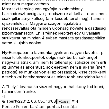
miatt nem megvalosithato.
Masreszt tenyleg van egyfajta bizalomhiany,
harmadreszt pedig az uj rendszerre at kell allni, ami nem
csak pillanatnyi koltseg (ami kesobb terul meg), hanem
uj szemlelet is. Magyarorszagon legalabb a
rendszervaltas ota minden ujdonsag novelte a gazdasagi
bizonytalansagot. En is félnék kiepiteni egy uj vallalati
strukturat ha minden 4 evben masfajta gazdasagpolitika
vetne ki ujabb adokat.
Ny-Europaban a tavmunka gyakran nagyon tavoli is, pl.
indiai telefonkozpontok dolgoznak berbe sok angol
nagyvallalatnak, ami nem feltetlenul jo: sokszor nem erti
az ugyfel az akcentust, sok esetben nem is akarja (mert
patriota) es munkat von el az orszagbol, kisse csokkenti
a technikai hatekonysagot es talan tobb energiaba kerul.
A "helyi" tavmunka viszont nagyon hatekony tud lenni,
ha minden franko.
-
1
©
liberty2
2012. 06. 08.
.
16:08
|
|
#
14
válasz
Persze Ferrer, barátom pont azt csinálja.