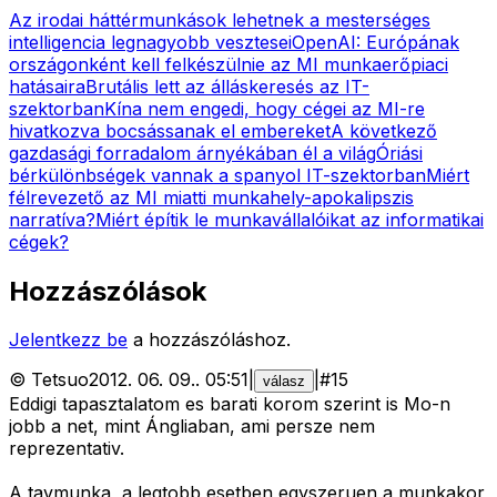
Az irodai háttérmunkások lehetnek a mesterséges
intelligencia legnagyobb vesztesei
OpenAI: Európának
országonként kell felkészülnie az MI munkaerőpiaci
hatásaira
Brutális lett az álláskeresés az IT-
szektorban
Kína nem engedi, hogy cégei az MI-re
hivatkozva bocsássanak el embereket
A következő
gazdasági forradalom árnyékában él a világ
Óriási
bérkülönbségek vannak a spanyol IT-szektorban
Miért
félrevezető az MI miatti munkahely-apokalipszis
narratíva?
Miért építik le munkavállalóikat az informatikai
cégek?
Hozzászólások
Jelentkezz be
a hozzászóláshoz.
©
Tetsuo
2012. 06. 09.
.
05:51
|
|
#
15
válasz
Eddigi tapasztalatom es barati korom szerint is Mo-n
jobb a net, mint Ángliaban, ami persze nem
reprezentativ.
A tavmunka, a legtobb esetben egyszeruen a munkakor