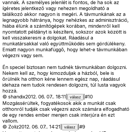
vannak. A személyes jelenlét is fontos, de ha sok az
ígéretes jelentkezõ vagy nehezen megoldható a
találkozó akkor nagyon is megéri. A távmunkának az a
legnagyobb hátránya, hogy nehézkes az adminisztráció,
hiába élünk a számítógépek korában, mindenrõl kell
nyomtatott példányt is készíteni, sokszor azok között is
kell visszakeresni a dolgokat. Ráadásul a
munkatársakkal való együttmûködés sem gördülékeny.
Emiatt nagyon munkafüggõ, hogy lehet-e távmunkában
végezni vagy sem.
Én speciel biztosan nem tudnék távmunkában dolgozni.
Nekem kell az, hogy kimozduljak a házból, bele is
õrülnék ha otthon kéne lennem egész nap, ráadásul
idehaza nem tudok rendesen dolgozni, túl lusta vagyok
hozzá.
©
shandix
2012. 06. 07.
.
18:11
|
|
#
10
válasz
Mozgássérültek, fogyatékosok akik a munkát csak
otthonról tudják csak végezni azok számára elfogadható
de egy rendes ember menjen csak interjúra én ezt
vallom.
©
Zoliz
2012. 06. 07.
.
14:21
|
|
#
9
válasz