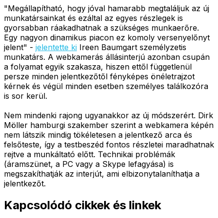
"Megállapítható, hogy jóval hamarabb megtaláljuk az új
munkatársainkat és ezáltal az egyes részlegek is
gyorsabban ráakadhatnak a szükséges munkaerőre.
Egy nagyon dinamikus piacon ez komoly versenyelőnyt
jelent" -
jelentette ki
Ireen Baumgart személyzetis
munkatárs. A webkamerás állásinterjú azonban csupán
a folyamat egyik szakasza, hiszen ettől függetlenül
persze minden jelentkezőtől fényképes önéletrajzot
kérnek és végül minden esetben személyes találkozóra
is sor kerül.
Nem mindenki rajong ugyanakkor az új módszerért. Dirk
Möller hamburgi szakember szerint a webkamera képén
nem látszik mindig tökéletesen a jelentkező arca és
felsőteste, így a testbeszéd fontos részletei maradhatnak
rejtve a munkáltató előtt. Technikai problémák
(áramszünet, a PC vagy a Skype lefagyása) is
megszakíthatják az interjút, ami elbizonytalaníthatja a
jelentkezőt.
Kapcsolódó cikkek és linkek