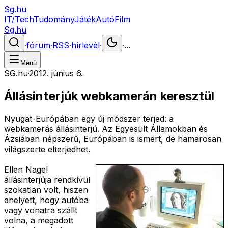
Sg.hu
IT/Tech
Tudomány
Játék
Autó
Film
Sg.hu
·
fórum
·
RSS
·
hírlevél
·
·
...
Menü
SG.hu
·
2012. június 6.
Állásinterjúk webkamerán keresztül
Nyugat-Európában egy új módszer terjed: a
webkamerás állásinterjú. Az Egyesült Államokban és
Ázsiában népszerű, Európában is ismert, de hamarosan
világszerte elterjedhet.
Ellen Nagel
állásinterjúja rendkívül
szokatlan volt, hiszen
ahelyett, hogy autóba
vagy vonatra szállt
volna, a megadott