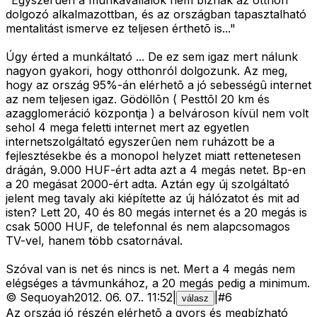
"Egyszerûen a munkavállalók nem bíznak az otthon
dolgozó alkalmazottban, és az országban tapasztalható
mentalitást ismerve ez teljesen érthetõ is..."
Úgy érted a munkáltató ... De ez sem igaz mert nálunk
nagyon gyakori, hogy otthonról dolgozunk. Az meg,
hogy az ország 95%-án elérhetõ a jó sebességû internet
az nem teljesen igaz. Gödöllõn ( Pesttõl 20 km és
azagglomeráció központja ) a belvároson kívül nem volt
sehol 4 mega feletti internet mert az egyetlen
internetszolgáltató egyszerûen nem ruházott be a
fejlesztésekbe és a monopol helyzet miatt rettenetesen
drágán, 9.000 HUF-ért adta azt a 4 megás netet. Bp-en
a 20 megásat 2000-ért adta. Aztán egy új szolgáltató
jelent meg tavaly aki kiépítette az új hálózatot és mit ad
isten? Lett 20, 40 és 80 megás internet és a 20 megás is
csak 5000 HUF, de telefonnal és nem alapcsomagos
TV-vel, hanem több csatornával.
Szóval van is net és nincs is net. Mert a 4 megás nem
elégséges a távmunkához, a 20 megás pedig a minimum.
©
Sequoyah
2012. 06. 07.
.
11:52
|
|
#
6
válasz
Az ország jó részén elérhetõ a gyors és megbízható