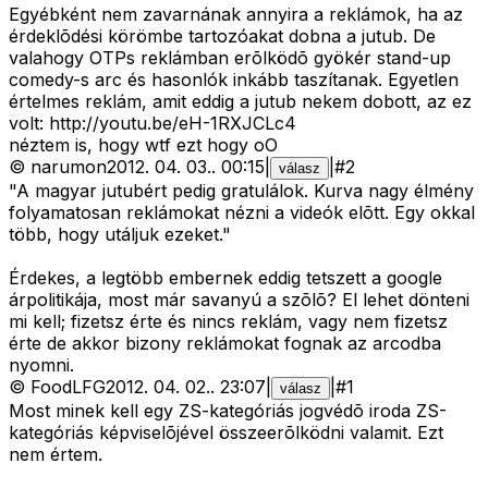
Egyébként nem zavarnának annyira a reklámok, ha az
érdeklõdési körömbe tartozóakat dobna a jutub. De
valahogy OTPs reklámban erõlködõ gyökér stand-up
comedy-s arc és hasonlók inkább taszítanak. Egyetlen
értelmes reklám, amit eddig a jutub nekem dobott, az ez
volt: http://youtu.be/eH-1RXJCLc4
néztem is, hogy wtf ezt hogy oO
©
narumon
2012. 04. 03.
.
00:15
|
|
#
2
válasz
"A magyar jutubért pedig gratulálok. Kurva nagy élmény
folyamatosan reklámokat nézni a videók elõtt. Egy okkal
több, hogy utáljuk ezeket."
Érdekes, a legtöbb embernek eddig tetszett a google
árpolitikája, most már savanyú a szõlõ? El lehet dönteni
mi kell; fizetsz érte és nincs reklám, vagy nem fizetsz
érte de akkor bizony reklámokat fognak az arcodba
nyomni.
©
FoodLFG
2012. 04. 02.
.
23:07
|
|
#
1
válasz
Most minek kell egy ZS-kategóriás jogvédõ iroda ZS-
kategóriás képviselõjével összeerõlködni valamit. Ezt
nem értem.