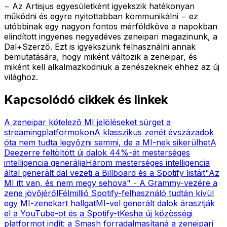
− Az Artisjus egyesületként igyekszik hatékonyan
működni és egyre nyitottabban kommunikálni − ez
utóbbinak egy nagyon fontos mérföldköve a napokban
elindított ingyenes negyedéves zeneipari magazinunk, a
Dal+Szerző. Ezt is igyekszünk felhasználni annak
bemutatására, hogy miként változik a zeneipar, és
miként kell alkalmazkodniuk a zenészeknek ehhez az új
világhoz.
Kapcsolódó cikkek és linkek
A zeneipar kötelező MI jelöléseket sürget a
streamingplatformokon
A klasszikus zenét évszázadok
óta nem tudta legyőzni semmi, de a MI-nek sikerülhet
A
Deezerre feltöltött új dalok 44%-át mesterséges
intelligencia generálja
Három mesterséges intelligencia
által generált dal vezeti a Billboard és a Spotify listáit
"Az
MI itt van, és nem megy sehova" - A Grammy-vezére a
zene jövőjéről
Félmillió Spotify-felhasználó tudtán kívül
egy MI-zenekart hallgat
MI-vel generált dalok árasztják
el a YouTube-ot és a Spotify-t
Kesha új közösségi
platformot indít: a Smash forradalmasítaná a zeneipari