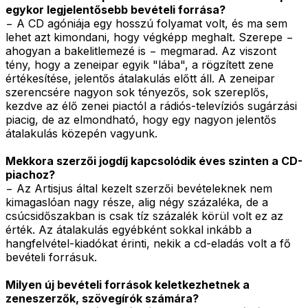
egykor legjelentősebb bevételi forrása?
− A CD agóniája egy hosszú folyamat volt, és ma sem
lehet azt kimondani, hogy végképp meghalt. Szerepe −
ahogyan a bakelitlemezé is − megmarad. Az viszont
tény, hogy a zeneipar egyik "lába", a rögzített zene
értékesítése, jelentős átalakulás előtt áll. A zeneipar
szerencsére nagyon sok tényezős, sok szereplős,
kezdve az élő zenei piactól a rádiós-televíziós sugárzási
piacig, de az elmondható, hogy egy nagyon jelentős
átalakulás közepén vagyunk.
Mekkora szerzői jogdíj kapcsolódik éves szinten a CD-
piachoz?
− Az Artisjus által kezelt szerzői bevételeknek nem
kimagaslóan nagy része, alig négy százaléka, de a
csúcsidőszakban is csak tíz százalék körül volt ez az
érték. Az átalakulás egyébként sokkal inkább a
hangfelvétel-kiadókat érinti, nekik a cd-eladás volt a fő
bevételi forrásuk.
Milyen új bevételi források keletkezhetnek a
zeneszerzők, szövegírók számára?