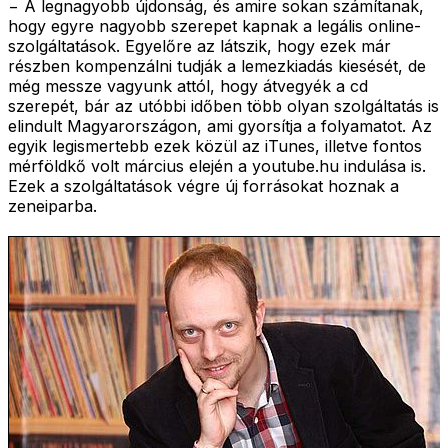
− A legnagyobb újdonság, és amire sokan számítanak,
hogy egyre nagyobb szerepet kapnak a legális online-
szolgáltatások. Egyelőre az látszik, hogy ezek már
részben kompenzálni tudják a lemezkiadás kiesését, de
még messze vagyunk attól, hogy átvegyék a cd
szerepét, bár az utóbbi időben több olyan szolgáltatás is
elindult Magyarországon, ami gyorsítja a folyamatot. Az
egyik legismertebb ezek közül az iTunes, illetve fontos
mérföldkő volt március elején a youtube.hu indulása is.
Ezek a szolgáltatások végre új forrásokat hoznak a
zeneiparba.