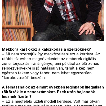
Mekkora kárt okoz a kalózkodás a szerzőknek?
− Mi nem szeretjük így megközelíteni ezt a kérdést. Az
utóbbi tíz évben megnövekedett az emberek digitális
zenei terjesztés iránti igénye, ami például az élő zenés
rendezvényekre is jó hatással van, tehát a kép nem
egészen fekete vagy fehér, nem lehet egyszerűen
"károkozásról" beszélni.
A felhasználók az elmúlt években leginkább illegálisan
töltötték le a zeneszámokat. Ezek után hajlandók
lesznek fizetni?
− Ez a megfelelő üzleti modell kérdése. Volt már olyan
terület a magyar kulturális piacon, ahol a fogyasztók az