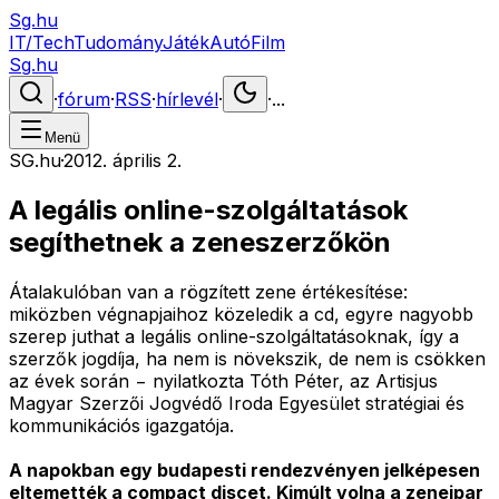
Sg.hu
IT/Tech
Tudomány
Játék
Autó
Film
Sg.hu
·
fórum
·
RSS
·
hírlevél
·
·
...
Menü
SG.hu
·
2012. április 2.
A legális online-szolgáltatások
segíthetnek a zeneszerzőkön
Átalakulóban van a rögzített zene értékesítése:
miközben végnapjaihoz közeledik a cd, egyre nagyobb
szerep juthat a legális online-szolgáltatásoknak, így a
szerzők jogdíja, ha nem is növekszik, de nem is csökken
az évek során − nyilatkozta Tóth Péter, az Artisjus
Magyar Szerzői Jogvédő Iroda Egyesület stratégiai és
kommunikációs igazgatója.
A napokban egy budapesti rendezvényen jelképesen
eltemették a compact discet. Kimúlt volna a zeneipar