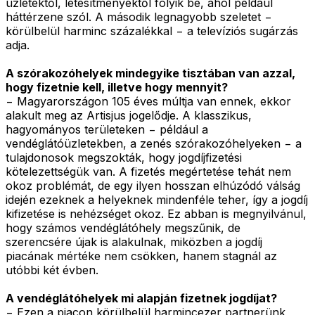
üzletektől, létesítményektől folyik be, ahol például
háttérzene szól. A második legnagyobb szeletet −
körülbelül harminc százalékkal − a televíziós sugárzás
adja.
A szórakozóhelyek mindegyike tisztában van azzal,
hogy fizetnie kell, illetve hogy mennyit?
− Magyarországon 105 éves múltja van ennek, ekkor
alakult meg az Artisjus jogelődje. A klasszikus,
hagyományos területeken − például a
vendéglátóüzletekben, a zenés szórakozóhelyeken − a
tulajdonosok megszokták, hogy jogdíjfizetési
kötelezettségük van. A fizetés megértetése tehát nem
okoz problémát, de egy ilyen hosszan elhúzódó válság
idején ezeknek a helyeknek mindenféle teher, így a jogdíj
kifizetése is nehézséget okoz. Ez abban is megnyilvánul,
hogy számos vendéglátóhely megszűnik, de
szerencsére újak is alakulnak, miközben a jogdíj
piacának mértéke nem csökken, hanem stagnál az
utóbbi két évben.
A vendéglátóhelyek mi alapján fizetnek jogdíjat?
− Ezen a piacon körülbelül harmincezer partnerünk