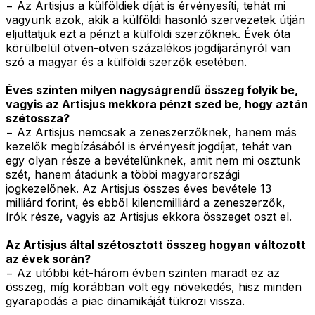
− Az Artisjus a külföldiek díját is érvényesíti, tehát mi
vagyunk azok, akik a külföldi hasonló szervezetek útján
eljuttatjuk ezt a pénzt a külföldi szerzőknek. Évek óta
körülbelül ötven-ötven százalékos jogdíjarányról van
szó a magyar és a külföldi szerzők esetében.
Éves szinten milyen nagyságrendű összeg folyik be,
vagyis az Artisjus mekkora pénzt szed be, hogy aztán
szétossza?
− Az Artisjus nemcsak a zeneszerzőknek, hanem más
kezelők megbízásából is érvényesít jogdíjat, tehát van
egy olyan része a bevételünknek, amit nem mi osztunk
szét, hanem átadunk a többi magyarországi
jogkezelőnek. Az Artisjus összes éves bevétele 13
milliárd forint, és ebből kilencmilliárd a zeneszerzők,
írók része, vagyis az Artisjus ekkora összeget oszt el.
Az Artisjus által szétosztott összeg hogyan változott
az évek során?
− Az utóbbi két-három évben szinten maradt ez az
összeg, míg korábban volt egy növekedés, hisz minden
gyarapodás a piac dinamikáját tükrözi vissza.