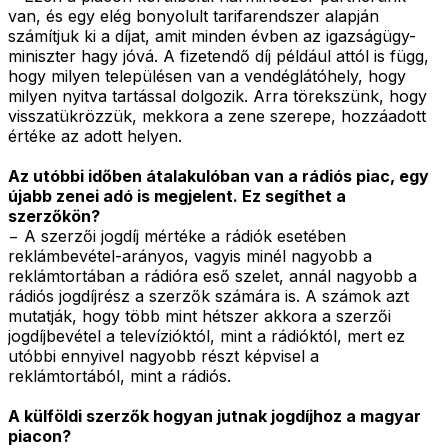
van, és egy elég bonyolult tarifarendszer alapján
számítjuk ki a díjat, amit minden évben az igazságügy-
miniszter hagy jóvá. A fizetendő díj például attól is függ,
hogy milyen településen van a vendéglátóhely, hogy
milyen nyitva tartással dolgozik. Arra törekszünk, hogy
visszatükrözzük, mekkora a zene szerepe, hozzáadott
értéke az adott helyen.
Az utóbbi időben átalakulóban van a rádiós piac, egy
újabb zenei adó is megjelent. Ez segíthet a
szerzőkön?
− A szerzői jogdíj mértéke a rádiók esetében
reklámbevétel-arányos, vagyis minél nagyobb a
reklámtortában a rádióra eső szelet, annál nagyobb a
rádiós jogdíjrész a szerzők számára is. A számok azt
mutatják, hogy több mint hétszer akkora a szerzői
jogdíjbevétel a televízióktól, mint a rádióktól, mert ez
utóbbi ennyivel nagyobb részt képvisel a
reklámtortából, mint a rádiós.
A külföldi szerzők hogyan jutnak jogdíjhoz a magyar
piacon?