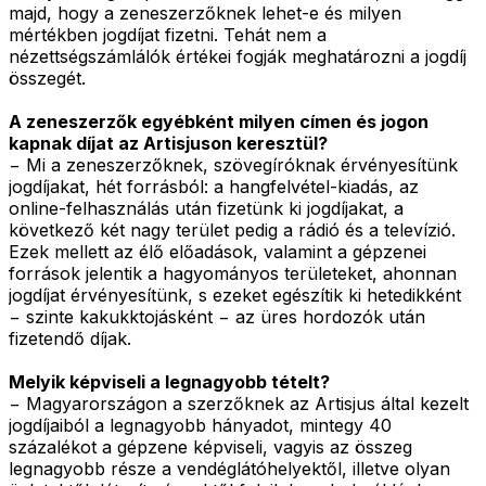
majd, hogy a zeneszerzőknek lehet-e és milyen
mértékben jogdíjat fizetni. Tehát nem a
nézettségszámlálók értékei fogják meghatározni a jogdíj
összegét.
A zeneszerzők egyébként milyen címen és jogon
kapnak díjat az Artisjuson keresztül?
− Mi a zeneszerzőknek, szövegíróknak érvényesítünk
jogdíjakat, hét forrásból: a hangfelvétel-kiadás, az
online-felhasználás után fizetünk ki jogdíjakat, a
következő két nagy terület pedig a rádió és a televízió.
Ezek mellett az élő előadások, valamint a gépzenei
források jelentik a hagyományos területeket, ahonnan
jogdíjat érvényesítünk, s ezeket egészítik ki hetedikként
− szinte kakukktojásként − az üres hordozók után
fizetendő díjak.
Melyik képviseli a legnagyobb tételt?
− Magyarországon a szerzőknek az Artisjus által kezelt
jogdíjaiból a legnagyobb hányadot, mintegy 40
százalékot a gépzene képviseli, vagyis az összeg
legnagyobb része a vendéglátóhelyektől, illetve olyan