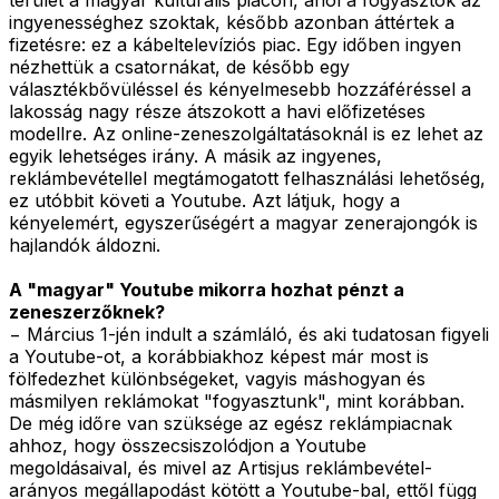
ingyenességhez szoktak, később azonban áttértek a
fizetésre: ez a kábeltelevíziós piac. Egy időben ingyen
nézhettük a csatornákat, de később egy
választékbővüléssel és kényelmesebb hozzáféréssel a
lakosság nagy része átszokott a havi előfizetéses
modellre. Az online-zeneszolgáltatásoknál is ez lehet az
egyik lehetséges irány. A másik az ingyenes,
reklámbevétellel megtámogatott felhasználási lehetőség,
ez utóbbit követi a Youtube. Azt látjuk, hogy a
kényelemért, egyszerűségért a magyar zenerajongók is
hajlandók áldozni.
A "magyar" Youtube mikorra hozhat pénzt a
zeneszerzőknek?
− Március 1-jén indult a számláló, és aki tudatosan figyeli
a Youtube-ot, a korábbiakhoz képest már most is
fölfedezhet különbségeket, vagyis máshogyan és
másmilyen reklámokat "fogyasztunk", mint korábban.
De még időre van szüksége az egész reklámpiacnak
ahhoz, hogy összecsiszolódjon a Youtube
megoldásaival, és mivel az Artisjus reklámbevétel-
arányos megállapodást kötött a Youtube-bal, ettől függ