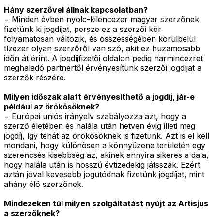
Hány szerzővel állnak kapcsolatban?
− Minden évben nyolc-kilencezer magyar szerzőnek
fizetünk ki jogdíjat, persze ez a szerzői kör
folyamatosan változik, és összességében körülbelül
tízezer olyan szerzőről van szó, akit ez huzamosabb
időn át érint. A jogdíjfizetői oldalon pedig harmincezret
meghaladó partnertől érvényesítünk szerzői jogdíjat a
szerzők részére.
Milyen időszak alatt érvényesíthető a jogdíj, jár-e
például az örökösöknek?
− Európai uniós irányelv szabályozza azt, hogy a
szerző életében és halála után hetven évig illeti meg
jogdíj, így tehát az örökösöknek is fizetünk. Azt is el kell
mondani, hogy különösen a könnyűzene területén egy
szerencsés kisebbség az, akinek annyira sikeres a dala,
hogy halála után is hosszú évtizedekig játsszák. Ezért
aztán jóval kevesebb jogutódnak fizetünk jogdíjat, mint
ahány élő szerzőnek.
Mindezeken túl milyen szolgáltatást nyújt az Artisjus
a szerzőknek?