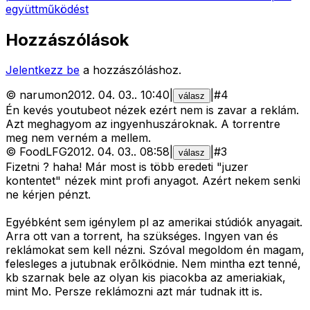
együttműködést
Hozzászólások
Jelentkezz be
a hozzászóláshoz.
©
narumon
2012. 04. 03.
.
10:40
|
|
#
4
válasz
Én kevés youtubeot nézek ezért nem is zavar a reklám.
Azt meghagyom az ingyenhuszároknak. A torrentre
meg nem verném a mellem.
©
FoodLFG
2012. 04. 03.
.
08:58
|
|
#
3
válasz
Fizetni ? haha! Már most is több eredeti "juzer
kontentet" nézek mint profi anyagot. Azért nekem senki
ne kérjen pénzt.
Egyébként sem igénylem pl az amerikai stúdiók anyagait.
Arra ott van a torrent, ha szükséges. Ingyen van és
reklámokat sem kell nézni. Szóval megoldom én magam,
felesleges a jutubnak erõlködnie. Nem mintha ezt tenné,
kb szarnak bele az olyan kis piacokba az ameriakiak,
mint Mo. Persze reklámozni azt már tudnak itt is.