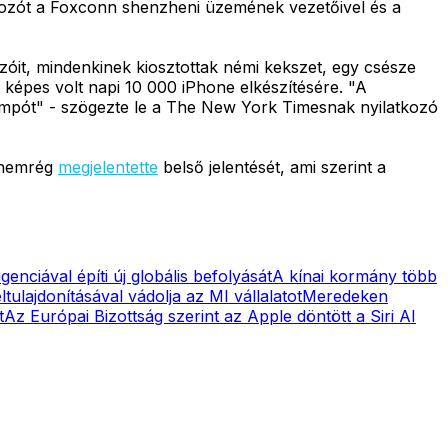
álkozót a Foxconn shenzheni üzemének vezetőivel és a
óit, mindenkinek kiosztottak némi kekszet, egy csésze
 képes volt napi 10 000 iPhone elkészítésére. "A
tempót" - szögezte le a The New York Timesnak nyilatkozó
t nemrég
megjelentette
belső jelentését, ami szerint a
genciával építi új globális befolyását
A kínai kormány több
tulajdonításával vádolja az MI vállalatot
Meredeken
t
Az Európai Bizottság szerint az Apple döntött a Siri AI