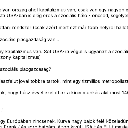
yan ország ahol kapitalizmus van, csak van egy nagyon erõ
ta USA-ban is elég erõs a szociális háló - öncsõd, segélye
ani rendszer (csak azért mert ezt már több helyrõl hallot
ociális piacgazdaság van...
kapitalizmus van. Sõt USA-ra végül is ugyanaz a szociáli
izony kapitalizmus)
 szociális piacgazdaság?
zfalut joval tobbre tartok, mint egy tizmillios metropoliszt
ok, hogy húsz évvel ezelõtt az a kínai munkás akit most 140$
."
ogy Európában nincsenek. Kurva nagy bajok felé közeledü
i Frank / és sorolhatnám. Azon kívûl USA-t és EU-t mester