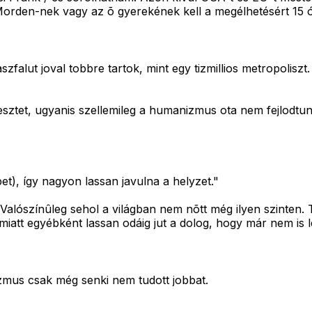
orden-nek vagy az õ gyerekének kell a megélhetésért 15 órá
falut joval tobbre tartok, mint egy tizmillios metropoliszt.
s vesztet, ugyanis szellemileg a humanizmus ota nem fejlodt
et), így nagyon lassan javulna a helyzet."
alószínûleg sehol a világban nem nõtt még ilyen szinten. 
Ez miatt egyébként lassan odáig jut a dolog, hogy már nem is
zmus csak még senki nem tudott jobbat.