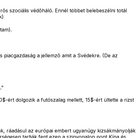
s szociális védõháló. Ennél többet belebeszélni totál
k)
tam).
s piacgazdaság a jellemzõ amit a Svédekre. (De az
."
-ért dolgozik a futószalag mellett, 15$-ért ültette a rizst
nk, ráadásul az európai embert ugyanúgy kizsákmányolják
ségesen tartják fent ezen a szinvonalon pont Kína és