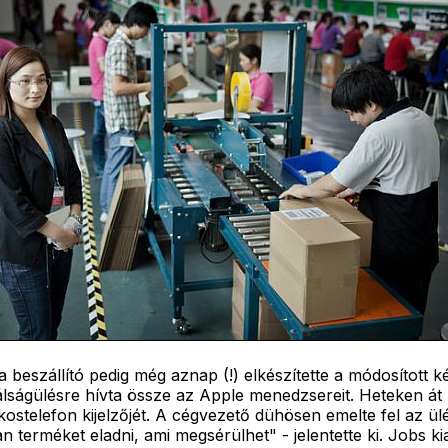
a beszállító pedig még aznap (!) elkészítette a módosított k
lságülésre hívta össze az Apple menedzsereit. Heteken át 
 okostelefon kijelzőjét. A cégvezető dühösen emelte fel az ü
 terméket eladni, ami megsérülhet" - jelentette ki. Jobs kia