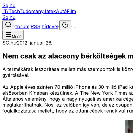
Sg.hu
IT/Tech
Tudomány
Játék
Autó
Film
Sg.hu
·
fórum
·
RSS
·
hírlevél
·
·
...
Menü
SG.hu
·
2012. január 26.
Nem csak az alacsony bérköltségek m
A termékárak leszorítása mellett más szempontok is közrej
gyártásával.
Az Apple éves szinten 70 millió iPhone és 30 millió iPad k
elsősorban Kínában készülnek. A The New York Times az
Általános vélemény, hogy a nagy nyugati és amerikai cégek
megtakaríthatnak. Nos, ez valóban így van, de ez csupán 
foglalkoztatása mellett, hogy az ottani cégek rendkívül 