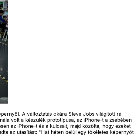
épernyőt. A változtatás okára Steve Jobs világított rá.
nála volt a készülék prototípusa, az iPhone-t a zsebében
lésen az iPhone-t és a kulcsait, majd közölte, hogy ezeket
dta az utasítást: "Hat héten belül egy tökéletes képernyőt