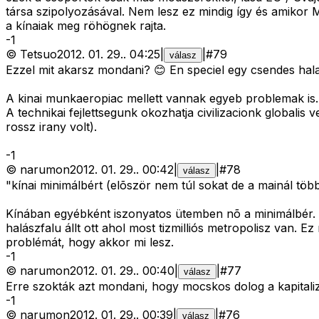
társa szipolyozásával. Nem lesz ez mindig így és amikor M
a kínaiak meg röhögnek rajta.
-
1
©
Tetsuo
2012. 01. 29.
.
04:25
|
|
#
79
válasz
Ezzel mit akarsz mondani? 😊 En speciel egy csendes halasz
A kinai munkaeropiac mellett vannak egyeb problemak is.
A technikai fejlettsegunk okozhatja civilizacionk globali
rossz irany volt).
-
1
©
narumon
2012. 01. 29.
.
00:42
|
|
#
78
válasz
"kínai minimálbért (elõször nem túl sokat de a mainál több
Kínában egyébként iszonyatos ütemben nõ a minimálbér. V
halászfalu állt ott ahol most tizmilliós metropolisz van. 
problémát, hogy akkor mi lesz.
-
1
©
narumon
2012. 01. 29.
.
00:40
|
|
#
77
válasz
Erre szokták azt mondani, hogy mocskos dolog a kapitali
-
1
©
narumon
2012. 01. 29.
.
00:39
|
|
#
76
válasz