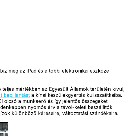
bíz meg az iPad és a többi elektronikai eszköze
e teljes mértékben az Egyesült Államok területén kívül,
t bepillantást
a kínai készülékgyártás kulisszatitkaiba.
ül olcsó a munkaerő és így jelentős összegeket
ndenképpen nyomós érv a távol-keleti beszállítók
ízók különböző kéréseire, változtatási szándékaira.