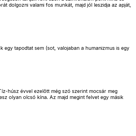
t dolgozni valami fos munkát, majd jól leszidja az apját,
unk egy tapodtat sem (sot, valojaban a humanizmus is egy
Tíz-húsz évvel ezelõtt még szó szerint mocsár meg
 lesz olyan olcsó kína. Az majd megint felvet egy másik