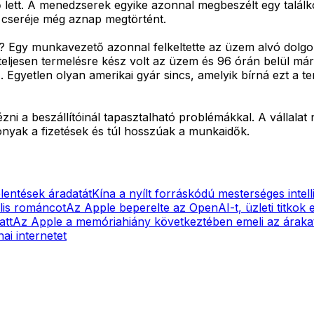
lző lett. A menedzserek egyike azonnal megbeszélt egy tal
ő cseréje még aznap megtörtént.
? Egy munkavezető azonnal felkeltette az üzem alvó dolgoz
 teljesen termelésre kész volt az üzem és 96 órán belül már
Egyetlen olyan amerikai gyár sincs, amelyik bírná ezt a 
i a beszállítóinál tapasztalható problémákkal. A vállala
nyak a fizetések és túl hosszúak a munkaidők.
elentések áradatát
Kína a nyílt forráskódú mesterséges intelli
ális románcot
Az Apple beperelte az OpenAI-t, üzleti titkok el
att
Az Apple a memóriahiány következtében emeli az áraka
ai internetet