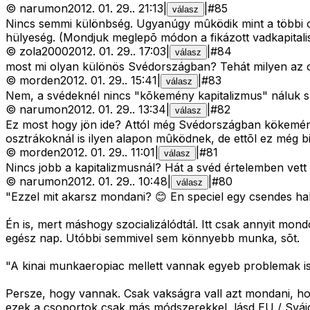
©
narumon
2012. 01. 29.
.
21:13
|
|
#
85
válasz
Nincs semmi különbség. Ugyanúgy mûködik mint a többi ol
hülyeség. (Mondjuk meglepõ módon a fikázott vadkapitalis
©
zola2000
2012. 01. 29.
.
17:03
|
|
#
84
válasz
most mi olyan különös Svédországban? Tehát milyen az ott
©
morden
2012. 01. 29.
.
15:41
|
|
#
83
válasz
Nem, a svédeknél nincs "kõkemény kapitalizmus" náluk sz
©
narumon
2012. 01. 29.
.
13:34
|
|
#
82
válasz
Ez most hogy jön ide? Attól még Svédországban kökemény 
osztrákoknál is ilyen alapon mûködnek, de ettõl ez még b
©
morden
2012. 01. 29.
.
11:01
|
|
#
81
válasz
Nincs jobb a kapitalizmusnál? Hát a svéd értelemben vett
©
narumon
2012. 01. 29.
.
10:48
|
|
#
80
válasz
"Ezzel mit akarsz mondani? 😊 En speciel egy csendes halas
Én is, mert máshogy szocializálódtál. Itt csak annyit mond
egész nap. Utóbbi semmivel sem könnyebb munka, sõt.
"A kinai munkaeropiac mellett vannak egyeb problemak is
Persze, hogy vannak. Csak vakságra vall azt mondani, h
ezek a csoportok csak más módszerekkel, lásd EU / Svájc