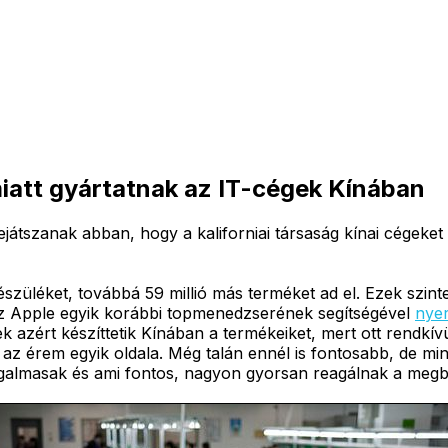
iatt gyártatnak az IT-cégek Kínában
átszanak abban, hogy a kaliforniai társaság kínai cégeket 
észüléket, továbbá 59 millió más terméket ad el. Ezek szint
 Apple egyik korábbi topmenedzserének segítségével
nyer
 azért készíttetik Kínában a termékeiket, mert ott rendkív
az érem egyik oldala. Még talán ennél is fontosabb, de mi
rugalmasak és ami fontos, nagyon gyorsan reagálnak a megb