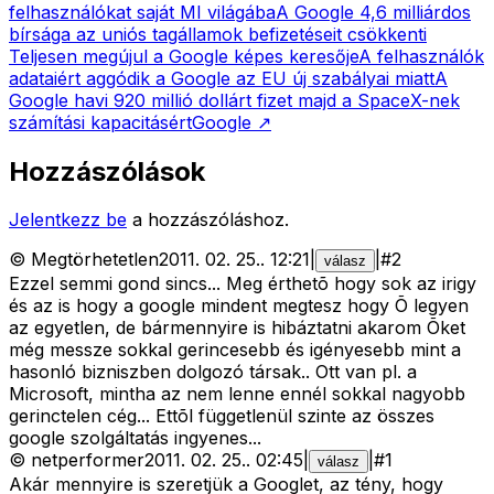
felhasználókat saját MI világába
A Google 4,6 milliárdos
bírsága az uniós tagállamok befizetéseit csökkenti
Teljesen megújul a Google képes keresője
A felhasználók
adataiért aggódik a Google az EU új szabályai miatt
A
Google havi 920 millió dollárt fizet majd a SpaceX-nek
számítási kapacitásért
Google
↗
Hozzászólások
Jelentkezz be
a hozzászóláshoz.
©
Megtörhetetlen
2011. 02. 25.
.
12:21
|
|
#
2
válasz
Ezzel semmi gond sincs... Meg érthetõ hogy sok az irigy
és az is hogy a google mindent megtesz hogy Õ legyen
az egyetlen, de bármennyire is hibáztatni akarom Õket
még messze sokkal gerincesebb és igényesebb mint a
hasonló bizniszben dolgozó társak.. Ott van pl. a
Microsoft, mintha az nem lenne ennél sokkal nagyobb
gerinctelen cég... Ettõl függetlenül szinte az összes
google szolgáltatás ingyenes...
©
netperformer
2011. 02. 25.
.
02:45
|
|
#
1
válasz
Akár mennyire is szeretjük a Googlet, az tény, hogy