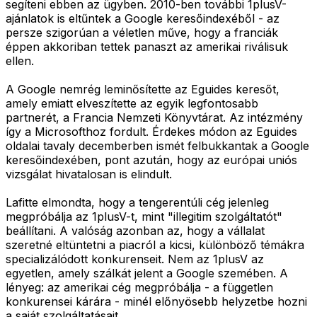
segíteni ebben az ügyben. 2010-ben további 1plusV-
ajánlatok is eltűntek a Google keresőindexéből - az
persze szigorúan a véletlen műve, hogy a franciák
éppen akkoriban tettek panaszt az amerikai riválisuk
ellen.
A Google nemrég leminősítette az Eguides keresőt,
amely emiatt elveszítette az egyik legfontosabb
partnerét, a Francia Nemzeti Könyvtárat. Az intézmény
így a Microsofthoz fordult. Érdekes módon az Eguides
oldalai tavaly decemberben ismét felbukkantak a Google
keresőindexében, pont azután, hogy az európai uniós
vizsgálat hivatalosan is elindult.
Lafitte elmondta, hogy a tengerentúli cég jelenleg
megpróbálja az 1plusV-t, mint "illegitim szolgáltatót"
beállítani. A valóság azonban az, hogy a vállalat
szeretné eltüntetni a piacról a kicsi, különböző témákra
specializálódott konkurenseit. Nem az 1plusV az
egyetlen, amely szálkát jelent a Google szemében. A
lényeg: az amerikai cég megpróbálja - a független
konkurensei kárára - minél előnyösebb helyzetbe hozni
a saját szolgáltatásait.