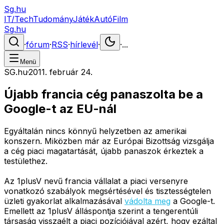
Sg.hu
IT/Tech
Tudomány
Játék
Autó
Film
Sg.hu
·
fórum
·
RSS
·
hírlevél
·
·
...
Menü
SG.hu
·
2011. február 24.
Újabb francia cég panaszolta be a
Google-t az EU-nál
Egyáltalán nincs könnyű helyzetben az amerikai
konszern. Miközben már az Európai Bizottság vizsgálja
a cég piaci magatartását, újabb panaszok érkeztek a
testülethez.
Az 1plusV nevű francia vállalat a piaci versenyre
vonatkozó szabályok megsértésével és tisztességtelen
üzleti gyakorlat alkalmazásával
vádolta meg
a Google-t.
Emellett az 1plusV álláspontja szerint a tengerentúli
társaság visszaélt a piaci pozíciójával azért, hogy ezáltal