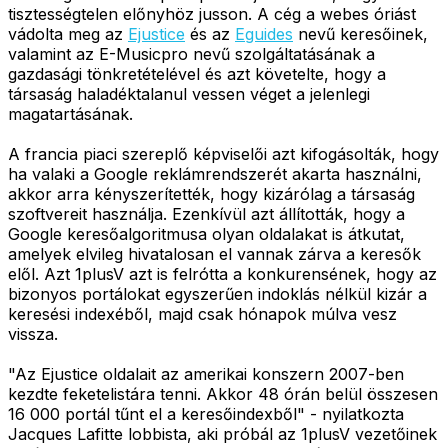
tisztességtelen előnyhöz jusson. A cég a webes óriást
vádolta meg az
Ejustice
és az
Eguides
nevű keresőinek,
valamint az E-Musicpro nevű szolgáltatásának a
gazdasági tönkretételével és azt követelte, hogy a
társaság haladéktalanul vessen véget a jelenlegi
magatartásának.
A francia piaci szereplő képviselői azt kifogásolták, hogy
ha valaki a Google reklámrendszerét akarta használni,
akkor arra kényszerítették, hogy kizárólag a társaság
szoftvereit használja. Ezenkívül azt állították, hogy a
Google keresőalgoritmusa olyan oldalakat is átkutat,
amelyek elvileg hivatalosan el vannak zárva a keresők
elől. Azt 1plusV azt is felrótta a konkurensének, hogy az
bizonyos portálokat egyszerűen indoklás nélkül kizár a
keresési indexéből, majd csak hónapok múlva vesz
vissza.
"Az Ejustice oldalait az amerikai konszern 2007-ben
kezdte feketelistára tenni. Akkor 48 órán belül összesen
16 000 portál tűnt el a keresőindexből" - nyilatkozta
Jacques Lafitte lobbista, aki próbál az 1plusV vezetőinek