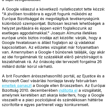
A Google válaszul a következő nyilatkozatot tette közzé:
"A jövőben továbbra is együtt fogunk működni az
Európai Bizottsággal és megvilágítjuk tevékenységünk
különböző szempontjait. Biztosan lesznek lehetőségek a
helyzet javítására és éppen ezért foglalkozunk az
esetleges aggodalmakkal." Joaquin Almunia illetékes
európai uniós biztos irodája azt közölte: várják, hogy a
Google hivatalosan is állást foglaljon az új vádakkal
kapcsolatban. Az előzetes vizsgálat már folyamatban
van. Amennyiben a Google-t bűnösnek találják, úgy akár
az idei forgalmának tíz százalékát elérő pénzbírságot is
kiszabhatnak rá. Az óriáscég idei tervezett forgalma 26
milliárd dollár körül várható.
A brit Foundem árösszehasonlító portál, az Ejustice és a
Microsoft Ciao! vásárlási honlapja tavaly februárban
emeltek panaszt
a Google ellen Brüsszelben. Az Európai
Bizottság 2010. decemberében
indította el
a vizsgálatát,
amelynek keretében azt akarja kideríteni, hogy a Google
visszaélt-e a piaci pozíciójával és szándékosan háttérbe
szorította-e egyes partnereit vagy konkurenseit.