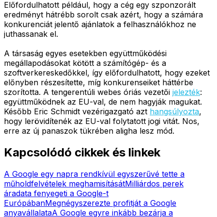
Előfordulhatott például, hogy a cég egy szponzorált
eredményt hátrébb sorolt csak azért, hogy a számára
konkurenciát jelentő ajánlatok a felhasználókhoz ne
juthassanak el.
A társaság egyes esetekben együttműködési
megállapodásokat kötött a számítógép- és a
szoftverkereskedőkkel, így előfordulhatott, hogy ezeket
előnyben részesítette, míg konkurenseiket háttérbe
szorította. A tengerentúli webes óriás vezetői
jelezték
:
együttműködnek az EU-val, de nem hagyják magukat.
Később Eric Schmidt vezérigazgató azt
hangsúlyozta
,
hogy lerövidítenék az EU-val folytatott jogi vitát. Nos,
erre az új panaszok tükrében aligha lesz mód.
Kapcsolódó cikkek és linkek
A Google egy napra rendkívül egyszerűvé tette a
műholdfelvételek meghamisítását
Milliárdos perek
áradata fenyegeti a Google-t
Európában
Megnégyszerezte profitját a Google
anyavállalata
A Google egyre inkább bezárja a