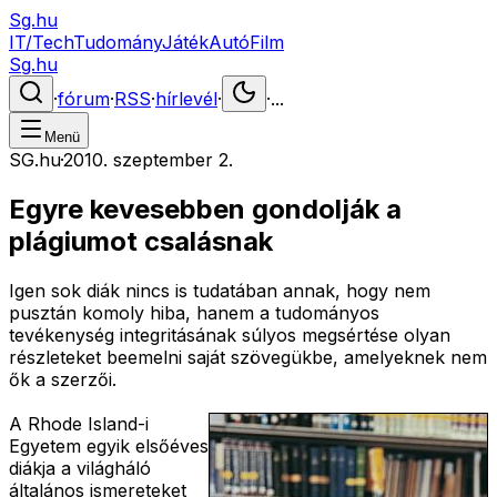
Sg.hu
IT/Tech
Tudomány
Játék
Autó
Film
Sg.hu
·
fórum
·
RSS
·
hírlevél
·
·
...
Menü
SG.hu
·
2010. szeptember 2.
Egyre kevesebben gondolják a
plágiumot csalásnak
Igen sok diák nincs is tudatában annak, hogy nem
pusztán komoly hiba, hanem a tudományos
tevékenység integritásának súlyos megsértése olyan
részleteket beemelni saját szövegükbe, amelyeknek nem
ők a szerzői.
A Rhode Island-i
Egyetem egyik elsőéves
diákja a világháló
általános ismereteket