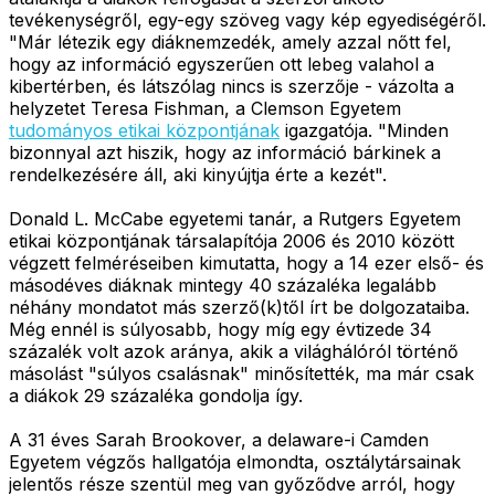
tevékenységről, egy-egy szöveg vagy kép egyediségéről.
"Már létezik egy diáknemzedék, amely azzal nőtt fel,
hogy az információ egyszerűen ott lebeg valahol a
kibertérben, és látszólag nincs is szerzője - vázolta a
helyzetet Teresa Fishman, a Clemson Egyetem
tudományos etikai központjának
igazgatója. "Minden
bizonnyal azt hiszik, hogy az információ bárkinek a
rendelkezésére áll, aki kinyújtja érte a kezét".
Donald L. McCabe egyetemi tanár, a Rutgers Egyetem
etikai központjának társalapítója 2006 és 2010 között
végzett felméréseiben kimutatta, hogy a 14 ezer első- és
másodéves diáknak mintegy 40 százaléka legalább
néhány mondatot más szerző(k)től írt be dolgozataiba.
Még ennél is súlyosabb, hogy míg egy évtizede 34
százalék volt azok aránya, akik a világhálóról történő
másolást "súlyos csalásnak" minősítették, ma már csak
a diákok 29 százaléka gondolja így.
A 31 éves Sarah Brookover, a delaware-i Camden
Egyetem végzős hallgatója elmondta, osztálytársainak
jelentős része szentül meg van győződve arról, hogy