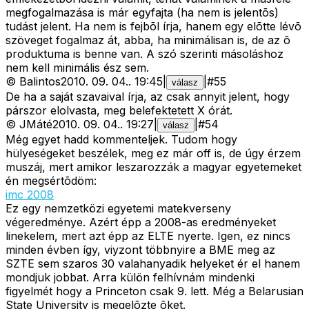
megfogalmazása is már egyfajta (ha nem is jelentõs)
tudást jelent. Ha nem is fejbõl írja, hanem egy elõtte lévõ
szöveget fogalmaz át, abba, ha minimálisan is, de az õ
produktuma is benne van. A szó szerinti másoláshoz
nem kell minimális ész sem.
©
Balintos
2010. 09. 04.
.
19:45
|
|
#
55
válasz
De ha a saját szavaival írja, az csak annyit jelent, hogy
párszor elolvasta, meg belefektetett X órát.
©
JMáté
2010. 09. 04.
.
19:27
|
|
#
54
válasz
Még egyet hadd kommenteljek. Tudom hogy
hülyeségeket beszélek, meg ez már off is, de úgy érzem
muszáj, mert amikor leszarozzák a magyar egyetemeket
én megsértõdöm:
imc 2008
Ez egy nemzetközi egyetemi matekverseny
végeredménye. Azért épp a 2008-as eredményeket
linekelem, mert azt épp az ELTE nyerte. Igen, ez nincs
minden évben így, viyzont többnyire a BME meg az
SZTE sem szaros 30 valahanyadik helyeket ér el hanem
mondjuk jobbat. Arra külön felhívnám mindenki
figyelmét hogy a Princeton csak 9. lett. Még a Belarusian
State University is megelõzte õket.