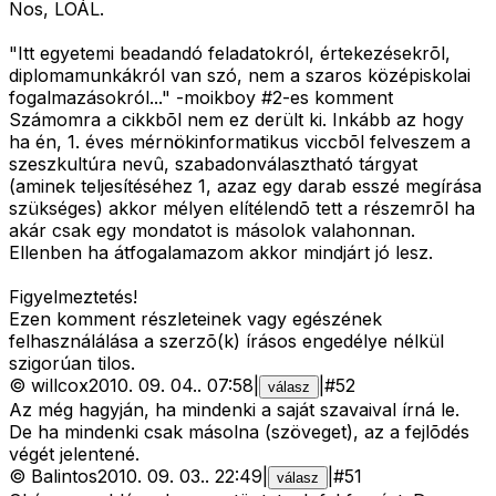
Nos, LOÁL.
"Itt egyetemi beadandó feladatokról, értekezésekrõl,
diplomamunkákról van szó, nem a szaros középiskolai
fogalmazásokról..." -moikboy #2-es komment
Számomra a cikkbõl nem ez derült ki. Inkább az hogy
ha én, 1. éves mérnökinformatikus viccbõl felveszem a
szeszkultúra nevû, szabadonválasztható tárgyat
(aminek teljesítéséhez 1, azaz egy darab esszé megírása
szükséges) akkor mélyen elítélendõ tett a részemrõl ha
akár csak egy mondatot is másolok valahonnan.
Ellenben ha átfogalamazom akkor mindjárt jó lesz.
Figyelmeztetés!
Ezen komment részleteinek vagy egészének
felhasználálása a szerzõ(k) írásos engedélye nélkül
szigorúan tilos.
©
willcox
2010. 09. 04.
.
07:58
|
|
#
52
válasz
Az még hagyján, ha mindenki a saját szavaival írná le.
De ha mindenki csak másolna (szöveget), az a fejlõdés
végét jelentené.
©
Balintos
2010. 09. 03.
.
22:49
|
|
#
51
válasz