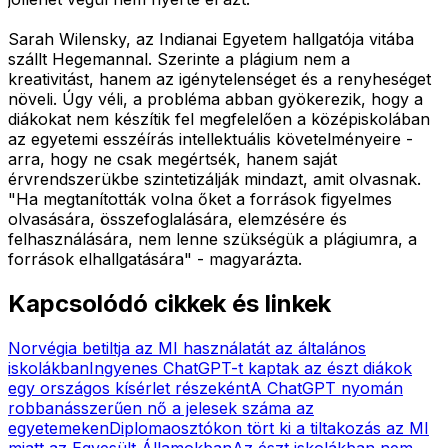
Sarah Wilensky, az Indianai Egyetem hallgatója vitába
szállt Hegemannal. Szerinte a plágium nem a
kreativitást, hanem az igénytelenséget és a renyheséget
növeli. Úgy véli, a probléma abban gyökerezik, hogy a
diákokat nem készítik fel megfelelően a középiskolában
az egyetemi esszéírás intellektuális követelményeire -
arra, hogy ne csak megértsék, hanem saját
érvrendszerükbe szintetizálják mindazt, amit olvasnak.
"Ha megtanították volna őket a források figyelmes
olvasására, összefoglalására, elemzésére és
felhasználására, nem lenne szükségük a plágiumra, a
források elhallgatására" - magyarázta.
Kapcsolódó cikkek és linkek
Norvégia betiltja az MI használatát az általános
iskolákban
Ingyenes ChatGPT-t kaptak az észt diákok
egy országos kísérlet részeként
A ChatGPT nyomán
robbanásszerűen nő a jelesek száma az
egyetemeken
Diplomaosztókon tört ki a tiltakozás az MI
miatt az Egyesült Államokban
Az észt iskolákban nem