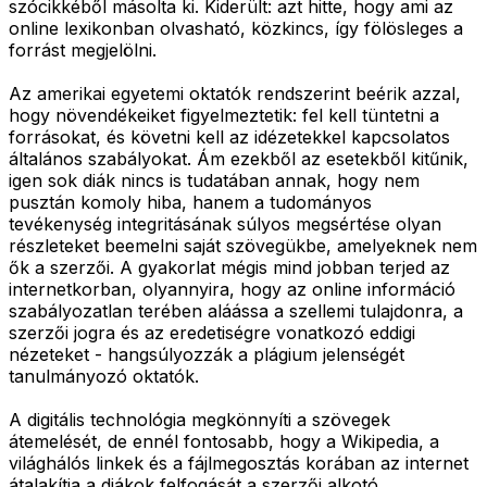
szócikkéből másolta ki. Kiderült: azt hitte, hogy ami az
online lexikonban olvasható, közkincs, így fölösleges a
forrást megjelölni.
Az amerikai egyetemi oktatók rendszerint beérik azzal,
hogy növendékeiket figyelmeztetik: fel kell tüntetni a
forrásokat, és követni kell az idézetekkel kapcsolatos
általános szabályokat. Ám ezekből az esetekből kitűnik,
igen sok diák nincs is tudatában annak, hogy nem
pusztán komoly hiba, hanem a tudományos
tevékenység integritásának súlyos megsértése olyan
részleteket beemelni saját szövegükbe, amelyeknek nem
ők a szerzői. A gyakorlat mégis mind jobban terjed az
internetkorban, olyannyira, hogy az online információ
szabályozatlan terében aláássa a szellemi tulajdonra, a
szerzői jogra és az eredetiségre vonatkozó eddigi
nézeteket - hangsúlyozzák a plágium jelenségét
tanulmányozó oktatók.
A digitális technológia megkönnyíti a szövegek
átemelését, de ennél fontosabb, hogy a Wikipedia, a
világhálós linkek és a fájlmegosztás korában az internet
átalakítja a diákok felfogását a szerzői alkotó