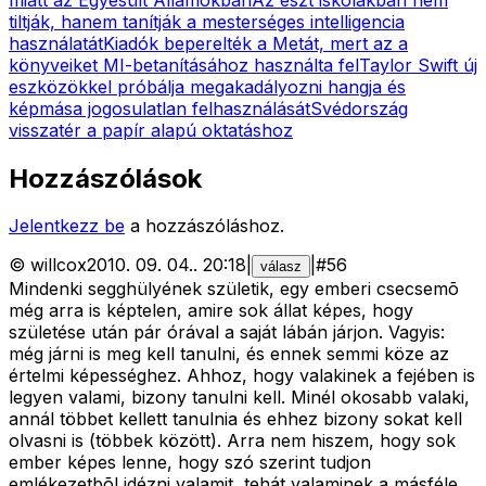
tiltják, hanem tanítják a mesterséges intelligencia
használatát
Kiadók beperelték a Metát, mert az a
könyveiket MI-betanításához használta fel
Taylor Swift új
eszközökkel próbálja megakadályozni hangja és
képmása jogosulatlan felhasználását
Svédország
visszatér a papír alapú oktatáshoz
Hozzászólások
Jelentkezz be
a hozzászóláshoz.
©
willcox
2010. 09. 04.
.
20:18
|
|
#
56
válasz
Mindenki segghülyének születik, egy emberi csecsemõ
még arra is képtelen, amire sok állat képes, hogy
születése után pár órával a saját lábán járjon. Vagyis:
még járni is meg kell tanulni, és ennek semmi köze az
értelmi képességhez. Ahhoz, hogy valakinek a fejében is
legyen valami, bizony tanulni kell. Minél okosabb valaki,
annál többet kellett tanulnia és ehhez bizony sokat kell
olvasni is (többek között). Arra nem hiszem, hogy sok
ember képes lenne, hogy szó szerint tudjon
emlékezetbõl idézni valamit, tehát valaminek a másféle