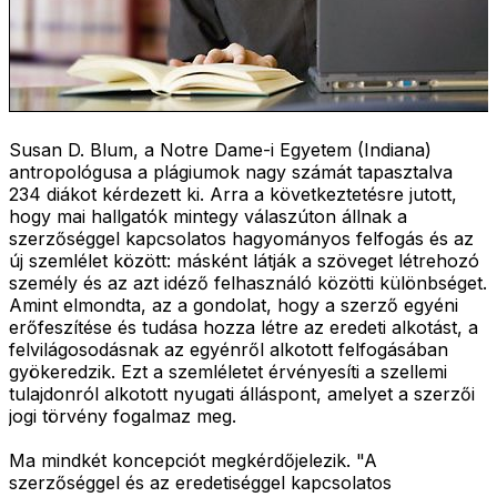
Susan D. Blum, a Notre Dame-i Egyetem (Indiana)
antropológusa a plágiumok nagy számát tapasztalva
234 diákot kérdezett ki. Arra a következtetésre jutott,
hogy mai hallgatók mintegy válaszúton állnak a
szerzőséggel kapcsolatos hagyományos felfogás és az
új szemlélet között: másként látják a szöveget létrehozó
személy és az azt idéző felhasználó közötti különbséget.
Amint elmondta, az a gondolat, hogy a szerző egyéni
erőfeszítése és tudása hozza létre az eredeti alkotást, a
felvilágosodásnak az egyénről alkotott felfogásában
gyökeredzik. Ezt a szemléletet érvényesíti a szellemi
tulajdonról alkotott nyugati álláspont, amelyet a szerzői
jogi törvény fogalmaz meg.
Ma mindkét koncepciót megkérdőjelezik. "A
szerzőséggel és az eredetiséggel kapcsolatos