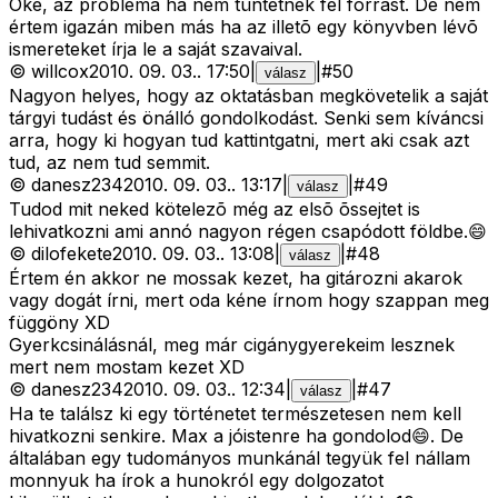
Oké, az probléma ha nem tüntetnek fel forrást. De nem
értem igazán miben más ha az illetõ egy könyvben lévõ
ismereteket írja le a saját szavaival.
©
willcox
2010. 09. 03.
.
17:50
|
|
#
50
válasz
Nagyon helyes, hogy az oktatásban megkövetelik a saját
tárgyi tudást és önálló gondolkodást. Senki sem kíváncsi
arra, hogy ki hogyan tud kattintgatni, mert aki csak azt
tud, az nem tud semmit.
©
danesz234
2010. 09. 03.
.
13:17
|
|
#
49
válasz
Tudod mit neked kötelezõ még az elsõ õssejtet is
lehivatkozni ami annó nagyon régen csapódott földbe.😄
©
dilofekete
2010. 09. 03.
.
13:08
|
|
#
48
válasz
Értem én akkor ne mossak kezet, ha gitározni akarok
vagy dogát írni, mert oda kéne írnom hogy szappan meg
függöny XD
Gyerkcsinálásnál, meg már cigánygyerekeim lesznek
mert nem mostam kezet XD
©
danesz234
2010. 09. 03.
.
12:34
|
|
#
47
válasz
Ha te találsz ki egy történetet természetesen nem kell
hivatkozni senkire. Max a jóistenre ha gondolod😄. De
általában egy tudományos munkánál tegyük fel nállam
monnyuk ha írok a hunokról egy dolgozatot