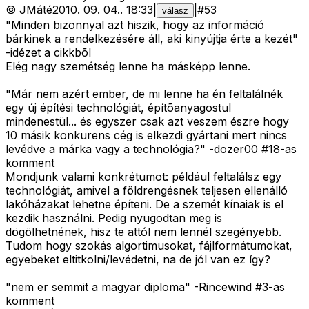
©
JMáté
2010. 09. 04.
.
18:33
|
|
#
53
válasz
"Minden bizonnyal azt hiszik, hogy az információ
bárkinek a rendelkezésére áll, aki kinyújtja érte a kezét"
-idézet a cikkbõl
Elég nagy szemétség lenne ha másképp lenne.
"Már nem azért ember, de mi lenne ha én feltalálnék
egy új építési technológiát, építõanyagostul
mindenestül... és egyszer csak azt veszem észre hogy
10 másik konkurens cég is elkezdi gyártani mert nincs
levédve a márka vagy a technológia?" -dozer00 #18-as
komment
Mondjunk valami konkrétumot: például feltalálsz egy
technológiát, amivel a földrengésnek teljesen ellenálló
lakóházakat lehetne építeni. De a szemét kínaiak is el
kezdik használni. Pedig nyugodtan meg is
dögölhetnének, hisz te attól nem lennél szegényebb.
Tudom hogy szokás algortimusokat, fájlformátumokat,
egyebeket eltitkolni/levédetni, na de jól van ez így?
"nem er semmit a magyar diploma" -Rincewind #3-as
komment