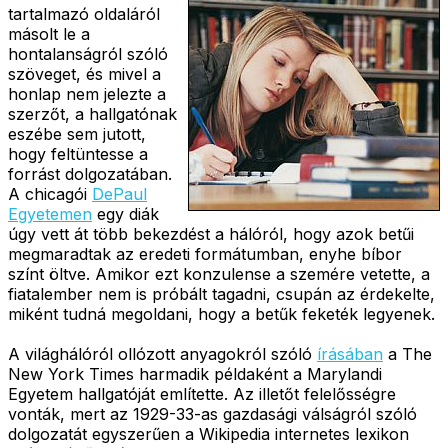
tartalmazó oldaláról
másolt le a
hontalanságról szóló
szöveget, és mivel a
honlap nem jelezte a
szerzőt, a hallgatónak
eszébe sem jutott,
hogy feltüntesse a
forrást dolgozatában.
A chicagói
DePaul
Egyetemen
egy diák
úgy vett át több bekezdést a hálóról, hogy azok betűi
megmaradtak az eredeti formátumban, enyhe bíbor
színt öltve. Amikor ezt konzulense a szemére vetette, a
fiatalember nem is próbált tagadni, csupán az érdekelte,
miként tudná megoldani, hogy a betűk feketék legyenek.
A világhálóról ollózott anyagokról szóló
írásában
a The
New York Times harmadik példaként a Marylandi
Egyetem hallgatóját említette. Az illetőt felelősségre
vonták, mert az 1929-33-as gazdasági válságról szóló
dolgozatát egyszerűen a Wikipedia internetes lexikon