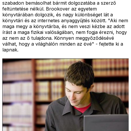
szabadon bemásolhat bármit dolgozatába a szerző
feltüntetése nélkül. Brookover az egyetem
könyvtárában dolgozik, és nagy különbséget lát a
könyvtári és az internetes anyaggyűjtés között. "Aki nem
maga megy a könyvtárba, és nem veszi kézbe az adott
írást a maga fizikai valóságában, nem fogja érezni, hogy
az nem az ő tulajdona. Könnyen meggyőződésévé
válhat, hogy a világhálón minden az övé" - fejtette ki a
lapnak.