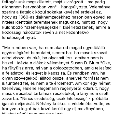
felfogásunk megszületett, majd kivirágzott - ma pedig
alighanem hervadóban van" - hangsúlyozta. Véleménye
szerint a fiatalok közül sokakat kevésbé érdekel az,
hogy az 1960-as diáknemzedékhez hasonlóan egyedi és
hiteles identitást teremtsenek maguknak, mint az, hogy
különböző "személyiségekkel" kísérletezzenek, amire a
közösségi hálózatok révén a net kézenfekvő
lehetőséget nyújt.
"Ma rendben van, ha nem akarod magad egyedülálló
egyéniségként bemutatni, semmi baj, ha mások szavait
adod vissza, és oké, ha olyasmit írsz, amiben nem is
hiszel - idézte a diákok véleményét Susan D. Blum "Oké,
ha fütyülsz arra, mi van a dolgozatodban, amíg teljesíted
a feladatod, és jegyet is kapsz rá. És rendben van, ha
olyan szövegekből állítod össze, amelyek forrását nem
is tünteted fel, és nem a te érdemed". Amikor egy német
tizenéves, Helene Hegemann regényéről kiderült, hogy
mások írásaiból tartalmaz részleteket, a lány nem esett
zavarba. "Nincs eredetiség, csak hitelesség" - próbálta
igazolni eljárását. Néhány kritikus is védelmébe vette, és
könyve a legjobbak közé került egy díj mezőnyében,
jóllehet végül nem nyerte el azt.