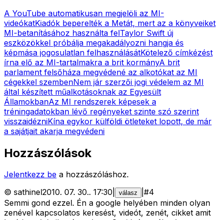
A YouTube automatikusan megjelöli az MI-
videókat
Kiadók beperelték a Metát, mert az a könyveiket
MI-betanításához használta fel
Taylor Swift új
eszközökkel próbálja megakadályozni hangja és
képmása jogosulatlan felhasználását
Kötelező címkézést
írna elő az MI-tartalmakra a brit kormány
A brit
parlament felsőháza megvédené az alkotókat az MI
cégekkel szemben
Nem jár szerzői jogi védelem az MI
által készített műalkotásoknak az Egyesült
Államokban
Az MI rendszerek képesek a
tréningadatokban lévő regényeket szinte szó szerint
visszaidézni
Kína egykor külföldi ötleteket lopott, de már
a sajátjait akarja megvédeni
Hozzászólások
Jelentkezz be
a hozzászóláshoz.
©
sathinel
2010. 07. 30.
.
17:30
|
|
#
4
válasz
Semmi gond ezzel. Én a google helyében minden olyan
zenével kapcsolatos keresést, videót, zenét, cikket amit