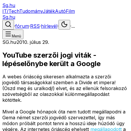
Sg.hu
IT/Tech
Tudomány
Játék
Autó
Film
Sg.hu
·
fórum
·
RSS
·
hírlevél
·
·
...
Menü
SG.hu
·
2010. július 29.
YouTube szerzői jogi viták -
lépéselőnybe került a Google
A webes óriáscég sikeresen alkalmazta a szerzői
jogvédő társaságokkal szemben a Divide et impera!
(Oszd meg és uralkodj!) elvet, és az ellenük felsorakozó
szövetségből az olaszokkal különmegállapodást
kötöttek.
Mivel a Google hónapok óta nem tudott megállapodni a
Gema német szerzői jogvédő szervezettel, így más
módon próbált pontot tenni a hosszú ideje húzódó ügy
végére. Az internetes óriáscég ehelyett
megállapodott
a