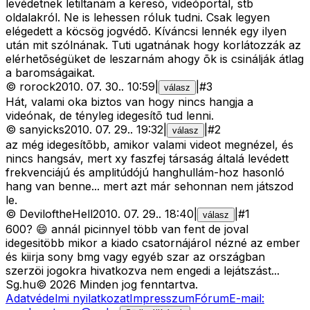
levédetnek letiltanám a keresõ, videóportál, stb
oldalakról. Ne is lehessen róluk tudni. Csak legyen
elégedett a köcsög jogvédõ. Kíváncsi lennék egy ilyen
után mit szólnának. Tuti ugatnának hogy korlátozzák az
elérhetõségüket de leszarnám ahogy õk is csinálják átlag
a baromságaikat.
©
rorock
2010. 07. 30.
.
10:59
|
|
#
3
válasz
Hát, valami oka biztos van hogy nincs hangja a
videónak, de tényleg idegesítõ tud lenni.
©
sanyicks
2010. 07. 29.
.
19:32
|
|
#
2
válasz
az még idegesítõbb, amikor valami videot megnézel, és
nincs hangsáv, mert xy faszfej társaság általá levédett
frekvenciájú és amplitúdójú hanghullám-hoz hasonló
hang van benne... mert azt már sehonnan nem játszod
le.
©
DeviloftheHell
2010. 07. 29.
.
18:40
|
|
#
1
válasz
600? 😄 annál picinnyel több van fent de joval
idegesitöbb mikor a kiado csatornájárol nézné az ember
és kiirja sony bmg vagy egyéb szar az országban
szerzöi jogokra hivatkozva nem engedi a lejátszást...
Sg
.hu
©
2026
Minden jog fenntartva.
Adatvédelmi nyilatkozat
Impresszum
Fórum
E-mail: