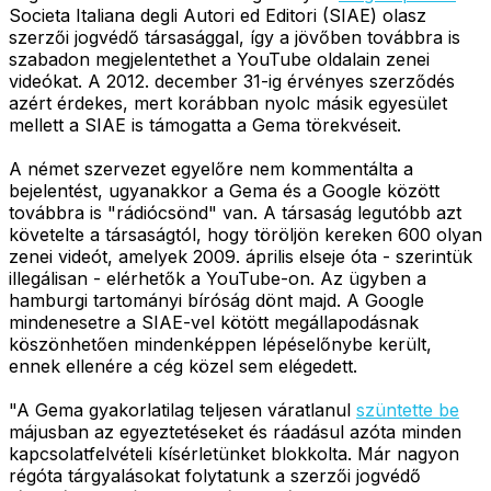
Societa Italiana degli Autori ed Editori (SIAE) olasz
szerzői jogvédő társasággal, így a jövőben továbbra is
szabadon megjelentethet a YouTube oldalain zenei
videókat. A 2012. december 31-ig érvényes szerződés
azért érdekes, mert korábban nyolc másik egyesület
mellett a SIAE is támogatta a Gema törekvéseit.
A német szervezet egyelőre nem kommentálta a
bejelentést, ugyanakkor a Gema és a Google között
továbbra is "rádiócsönd" van. A társaság legutóbb azt
követelte a társaságtól, hogy töröljön kereken 600 olyan
zenei videót, amelyek 2009. április elseje óta - szerintük
illegálisan - elérhetők a YouTube-on. Az ügyben a
hamburgi tartományi bíróság dönt majd. A Google
mindenesetre a SIAE-vel kötött megállapodásnak
köszönhetően mindenképpen lépéselőnybe került,
ennek ellenére a cég közel sem elégedett.
"A Gema gyakorlatilag teljesen váratlanul
szüntette be
májusban az egyeztetéseket és ráadásul azóta minden
kapcsolatfelvételi kísérletünket blokkolta. Már nagyon
régóta tárgyalásokat folytatunk a szerzői jogvédő