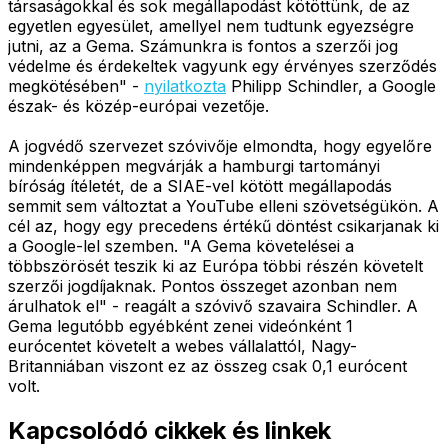
társaságokkal és sok megállapodást kötöttünk, de az
egyetlen egyesület, amellyel nem tudtunk egyezségre
jutni, az a Gema. Számunkra is fontos a szerzői jog
védelme és érdekeltek vagyunk egy érvényes szerződés
megkötésében" -
nyilatkozta
Philipp Schindler, a Google
észak- és közép-európai vezetője.
A jogvédő szervezet szóvivője elmondta, hogy egyelőre
mindenképpen megvárják a hamburgi tartományi
bíróság ítéletét, de a SIAE-vel kötött megállapodás
semmit sem változtat a YouTube elleni szövetségükön. A
cél az, hogy egy precedens értékű döntést csikarjanak ki
a Google-lel szemben. "A Gema követelései a
többszörösét teszik ki az Európa többi részén követelt
szerzői jogdíjaknak. Pontos összeget azonban nem
árulhatok el" - reagált a szóvivő szavaira Schindler. A
Gema legutóbb egyébként zenei videónként 1
eurócentet követelt a webes vállalattól, Nagy-
Britanniában viszont ez az összeg csak 0,1 eurócent
volt.
Kapcsolódó cikkek és linkek