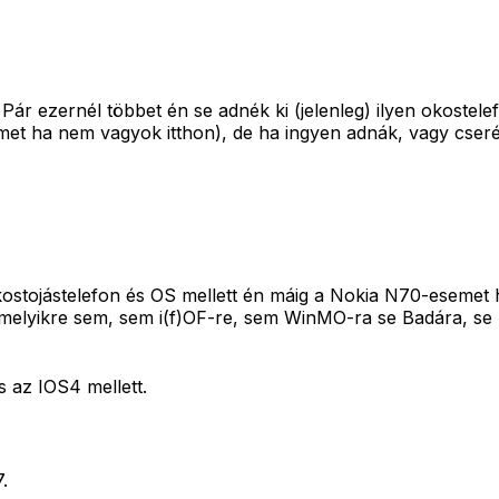
 Pár ezernél többet én se adnék ki (jelenleg) ilyen okoste
et ha nem vagyok itthon), de ha ingyen adnák, vagy cseré
 okostojástelefon és OS mellett én máig a Nokia N70-eseme
emelyikre sem, sem i(f)OF-re, sem WinMO-ra se Badára, se
 az IOS4 mellett.
.