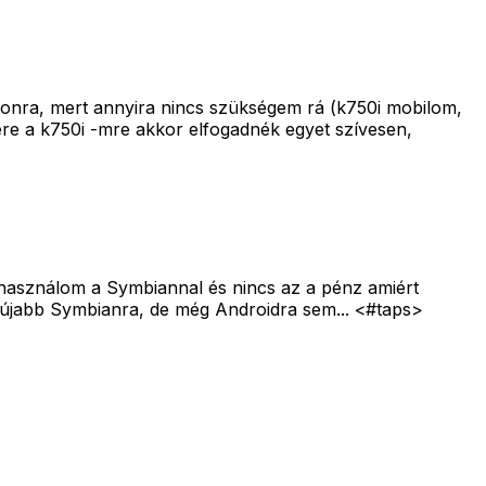
lefonra, mert annyira nincs szükségem rá (k750i mobilom,
re a k750i -mre akkor elfogadnék egyet szívesen,
t használom a Symbiannal és nincs az a pénz amiért
 újabb Symbianra, de még Androidra sem... <#taps>