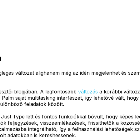
0
leges változat alighanem még az idén megjelenhet és számos
sztői blogjában. A legfontosabb
változás
a korábbi változa
Palm saját multitasking interfészét, így lehetővé vált, hog
különböző feladatok között.
 Just Type lett és fontos funkciókkal bővült, hogy képes l
tók feljegyzések, visszaemlékezések, frissíthetők a közösség
kalmazásba integrálható, így a felhasználási lehetőségek sz
olt adatokban is kereshessenek.