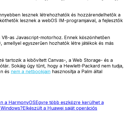
 könnyebben lesznek létrehozhatók és hozzárendelhetők a
köthetők lesznek a webOS IM-programjaival, a fejlesztők
k a V8-as Javascript-motorhoz. Ennek köszönhetően
), amellyel egyszerűen hozhatók létre játékok és más
tartozik a kibővített Canvas-, a Web Storage- és a
ótár. Sokáig úgy tűnt, hogy a Hewlett-Packard nem tudja,
en és
nem a netbookjain
hasznosítja a Palm által
lón a HarmonyOS
Egyre több eszközre kerülhet a
m Windows?
Elkészült a Huawei saját operációs