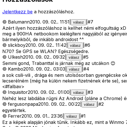
Jelentkezz be
a hozzászóláshoz.
©
Balumann
2010. 09. 02.
.
11:51
|
|
#
7
válasz
Azért ilyen hozzászóláshoz is kellhet némi elfogultság xD
meg a 900HA netbookom kielégíteni nagyjából az igényeim
bármelyikbõl, de inkább androidost ^^
©
slickboy
2010. 09. 02.
.
11:42
|
|
#
6
válasz
N70? Se GPS se WLAN? Egészségedre.
©
Ulkesh
2010. 09. 02.
.
09:32
|
|
#
5
válasz
Semmi gond, Trabanttal is járnak még az utcákon 😊
©
Kambo
2010. 09. 02.
.
03:03
|
|
#
4
válasz
a sok csili-vili , drága és nem utolsósorban gyengécske
lecserélném (még ha külön nekem fizetnének érte se), s
<#falbav>
©
Inquisitor
2010. 09. 02.
.
01:00
|
|
#
3
válasz
Nehéz lesz labdába rúgni Az Android (pláne a Chrome) és
©
fergusonpapa
2010. 09. 02.
.
00:22
|
|
#
2
válasz
egyetértek.
©
Ferrer
2010. 09. 01.
.
23:36
|
|
#
1
válasz
Ez a képek alapján jónak tûnik. Inkább ez, mint a Winmo 7