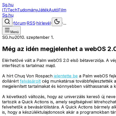
Sg.hu
IT/Tech
Tudomány
Játék
Autó
Film
Sg.hu
·
fórum
·
RSS
·
hírlevél
·
·
...
Menü
SG.hu
·
2010. szeptember 1.
Még az idén megjelenhet a webOS 2.
Elérhetővé vált a Palm webOS 2.0 első bétaverziója. A vég
interfészt is tartalmaz majd.
A hírt Chuq Von Rospach
jelentette be
a Palm webOS fejle
dollárért
felvásárolt
cég munkatársai továbbfejlesztették a 
megjelenített tartalmakat és könnyebben válthassanak a 
A következő változás, hogy az univerzális kereső új neve
tartozik a Quick Actions is, amely segítségével létrehozha
felvehetők a bevásárlólistára. A Quick Actions bármely al
is, hogy a készüléktulajdonosok akár a programokban tár