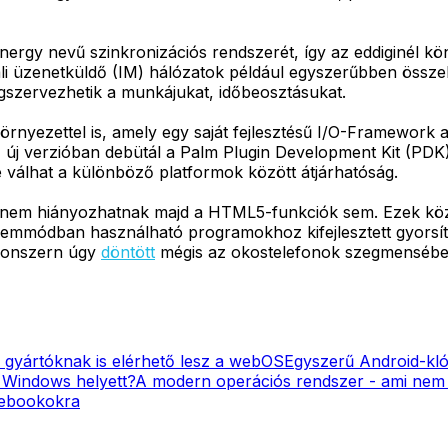
Synergy nevű szinkronizációs rendszerét, így az eddiginél
li üzenetküldő (IM) hálózatok például egyszerűbben össze
gszervezhetik a munkájukat, időbeosztásukat.
környezettel is, amely egy saját fejlesztésű I/O-Framewor
z új verzióban debütál a Palm Plugin Development Kit (PDK
válhat a különböző platformok között átjárhatóság.
 nem hiányozhatnak majd a HTML5-funkciók sem. Ezek közé 
üzemmódban használható programokhoz kifejlesztett gyorsít
 konszern úgy
döntött
mégis az okostelefonok szegmenséb
 gyártóknak is elérhető lesz a webOS
Egyszerű Android-k
a Windows helyett?
A modern operációs rendszer - ami ne
mebookokra