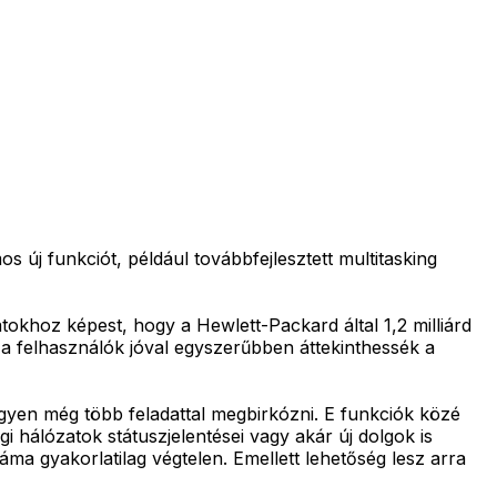
 új funkciót, például továbbfejlesztett multitasking
tokhoz képest, hogy a Hewlett-Packard által 1,2 milliárd
y a felhasználók jóval egyszerűbben áttekinthessék a
egyen még több feladattal megbirkózni. E funkciók közé
i hálózatok státuszjelentései vagy akár új dolgok is
áma gyakorlatilag végtelen. Emellett lehetőség lesz arra