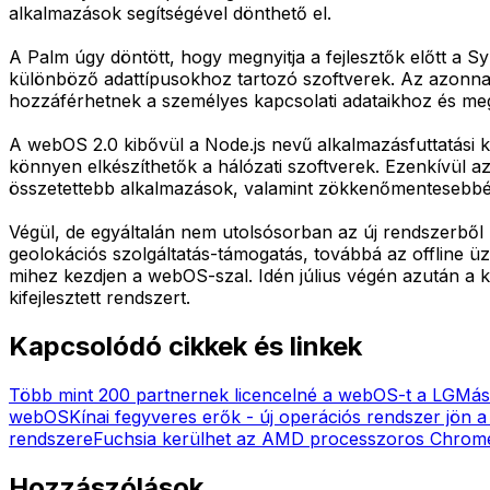
alkalmazások segítségével dönthető el.
A Palm úgy döntött, hogy megnyitja a fejlesztők előtt a 
különböző adattípusokhoz tartozó szoftverek. Az azonna
hozzáférhetnek a személyes kapcsolati adataikhoz és me
A webOS 2.0 kibővül a Node.js nevű alkalmazásfuttatási 
könnyen elkészíthetők a hálózati szoftverek. Ezenkívül a
összetettebb alkalmazások, valamint zökkenőmentesebbé 
Végül, de egyáltalán nem utolsósorban az új rendszerből
geolokációs szolgáltatás-támogatás, továbbá az offline 
mihez kezdjen a webOS-szal. Idén július végén azután a
kifejlesztett rendszert.
Kapcsolódó cikkek és linkek
Több mint 200 partnernek licencelné a webOS-t a LG
Más
webOS
Kínai fegyveres erők - új operációs rendszer jön 
rendszere
Fuchsia kerülhet az AMD processzoros Chro
Hozzászólások