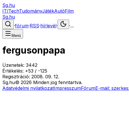
Sg.hu
IT/Tech
Tudomány
Játék
Autó
Film
Sg.hu
·
fórum
·
RSS
·
hírlevél
·
·
...
Menü
fergusonpapa
Üzenetek:
3442
Értékelés:
+
53
/
-
125
Regisztráció:
2008. 09. 12.
Sg
.hu
©
2026
Minden jog fenntartva.
Adatvédelmi nyilatkozat
Impresszum
Fórum
E-mail:
szerkes