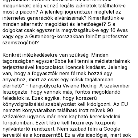
magunknak: elég vonzó legális ajánlatok találhatók-e
most a piacon? A jelenlegi jogrendszer megfelel az
internetes generációk elvárásainak? Kimerítettünk-e
minden alternatív megoldást és lehetőséget? S a
dolgokat csak egyszer is megvizsgáltuk-e egy 16 éves
vagy egy a Gutenberg-korszakban felnőtt professzor
szemszögéből?
Konkrét intézkedésekre van szükség. Minden
tagországban egyszerűbbé kell tenni a médiatartalmak
terjesztésével kapcsolatos licencek kiadását. Jelenleg
van, hogy a fogyasztók nem férnek hozzá egy
anyaghoz, mert az csak egy másik tagállamban
elérhető" - hangsúlyozta Viviane Reding. A szakember
leszögezte, hogy vannak más, fontos megoldandó
feladatok is. Ezek egyike, hogy korszerű
könyvdigitalizálási szabályozást kell kidolgozni. Az EU
nemzeti könyvtáraiban található írott művek 90
százaléka ugyanis már nem kapható kereskedelmi
forgalomban. Ezért létre kell hozni egy központi
nyilvántartó rendszert. Nem szabad félni a Google
terveitől és a konszerntől. Ez a vita ideológiai, mert sok