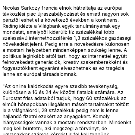
Nicolas Sarkozy francia elnök hátráltatja az európai
távközlési piac újraszabályozását és emiatt nagyon sok
pénztől eshet el a következő években a kontinens.
Reding idézte a Világbank egyik tanulmányának egy
mondatát, amelyből kiderült: tíz százalékkal több
szélessávú internethozzáférés 1,3 százalékos gazdasági
növekedést jelent. Pedig erre a növekedésre különösen
a mostani helyzetben mindenképpen szükség lenne. A
politikus leginkább attól tart, hogy az internettel együtt
felnövekedett generációk, kreatív szakemberekként és
fogyasztókként egyaránt elveszhetnek és ez tragédia
lenne az európai társadalomnak.
"Az online kalózkodás egyre szexibb tevékenység,
különösen a 16 és 24 év közötti fiatalok számára. Az
Eurostat friss adataiból tudjuk, hogy 60 százalékuk az
elmúlt hónapokban illegálisan másolt tartalmakat töltött
le a világhálóról, 28 százalékuk pedig nem is lenne
hajlandó fizetni ezekért az anyagokért. Komoly
hiányosságok vannak a mostani rendszerben. Mindenkit
meg kell büntetni, aki megszegi a törvényt, de
ugyanakkor számos kérdést is fel kell tennünk