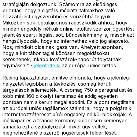
stratégiáján dolgoztunk. Számomra az elsődleges
prioritás, hogy a digitális médiatartalmakhoz való
hozzáférést egyszerűbbé és vonzóbbá tegyük.
Miközben sok jogtulajdonos ragaszkodik ahhoz, hogy
minden engedély nélküli online letöltés szerzői jogsértést
jelent és ezért illegális, sőt, bűncselekmény is, mások azt
hangsúlyozzák, hogy az internethez való jog alapvető.
Nos, mindkét oldalnak igaza van. Ahelyett azonban,
hogy a két tábor tagjai közösen megoldásokat
keresnének, inkább lövészárok-háborút folytatnak
egymással" -
jelentette ki
az európai uniós biztos.
Reding tapasztalatait említve elmondta, hogy a jelenlegi
helyzetet legjobban a távközlési csomag körüli
tárgyalások jellemezték. A csomag 750 alparagrafust és
több mint 160 cikkelyt tartalmaz és eddig egyetlen
pontban nem sikerült megállapodni. Ez a pont megtiltaná
az európai uniós tagállamok számára, hogy a polgáraik
internethozzáférését bírói engedély nélkül blokkolják. A
médiaipar és a francia kormány különösen keményen
támadta ezt a szabályozást, mivel úgy vélték,
megnehezítené a szerzői jogsértések felderítését.