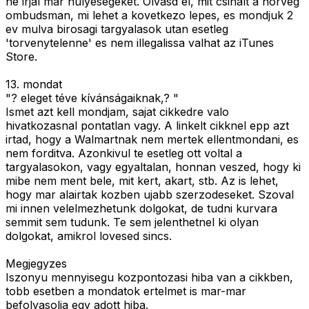
ne irjal mar hulyesegeket. Olvasd el, mit csinalt a norveg
ombudsman, mi lehet a kovetkezo lepes, es mondjuk 2
ev mulva birosagi targyalasok utan esetleg
'torvenytelenne' es nem illegalissa valhat az iTunes
Store.
13. mondat
"? eleget téve kívánságaiknak,? "
Ismet azt kell mondjam, sajat cikkedre valo
hivatkozasnal pontatlan vagy. A linkelt cikknel epp azt
irtad, hogy a Walmartnak nem mertek ellentmondani, es
nem forditva. Azonkivul te esetleg ott voltal a
targyalasokon, vagy egyaltalan, honnan veszed, hogy ki
mibe nem ment bele, mit kert, akart, stb. Az is lehet,
hogy mar alairtak kozben ujabb szerzodeseket. Szoval
mi innen velelmezhetunk dolgokat, de tudni kurvara
semmit sem tudunk. Te sem jelenthetnel ki olyan
dolgokat, amikrol lovesed sincs.
Megjegyzes
Iszonyu mennyisegu kozpontozasi hiba van a cikkben,
tobb esetben a mondatok ertelmet is mar-mar
befolyasolja egy adott hiba.