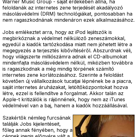
Warner Music Group - saját érdekében állna, ha
feloldanák az internetes zene terjedését akadályozó
másolásvédelmi (DRM) technológiákat, pontosabban ha
nem ragaszkodnának mindenáron ezek alkalmazásához.
Jobs emlékeztet arra, hogy az iPod lejátszók is
megbirkóznak a védelmet nélkülöző zeneszámokkal,
egyedül a kiadók tartózkodása miatt nem jöhetett létre a
megegyezés a terjesztés kibővítéséről. Abszurdnak véli,
hogy világszerte milliószámra adnak el CD-albumokat
mindenfajta másolásvédelem nélkül, miközben továbbra
is ragaszkodnak a még mindig törpének számító
internetes zene korlátozásához. Szerinte a feloldást
követően új vállalkozások tucatjai lépnének be a piacra,
saját internetes áruházakat, letöltőközpontokat hozva
létre, ezzel is fellendítve a forgalmat. Akkor talán az
Apple-t kritizálók is rájönnének, hogy nem az iTunes
védelmével van a baj, hanem a kiadók hozzáállásával.
Szakértők némileg furcsának
találják Jobs kijelentéseit,
főleg annak fényében, hogy a
cégnek igenis előnyére vált a