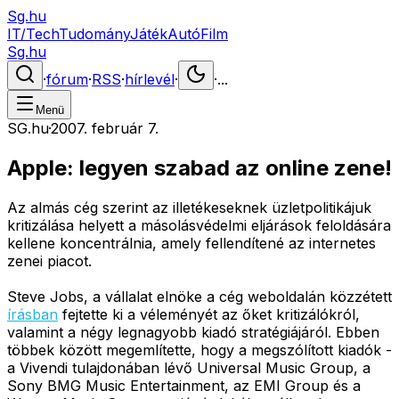
Sg.hu
IT/Tech
Tudomány
Játék
Autó
Film
Sg.hu
·
fórum
·
RSS
·
hírlevél
·
·
...
Menü
SG.hu
·
2007. február 7.
Apple: legyen szabad az online zene!
Az almás cég szerint az illetékeseknek üzletpolitikájuk
kritizálása helyett a másolásvédelmi eljárások feloldására
kellene koncentrálnia, amely fellendítené az internetes
zenei piacot.
Steve Jobs, a vállalat elnöke a cég weboldalán közzétett
írásban
fejtette ki a véleményét az őket kritizálókról,
valamint a négy legnagyobb kiadó stratégiájáról. Ebben
többek között megemlítette, hogy a megszólított kiadók -
a Vivendi tulajdonában lévő Universal Music Group, a
Sony BMG Music Entertainment, az EMI Group és a