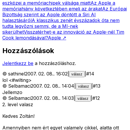
eszközei a memóriachipek válsága miatt
Az Apple a
memóriahiány következtében emeli az árakat
Az Európai
Bizottság szerint az Apple döntött a Siri AI
halasztásáról
A klasszikus zenét évszázadok óta nem
tudta legyőzni semmi, de a MI-nek
sikerülhet
Visszatérhet-e az innováció az Apple-nél Tim
Cook lemondásával?
Apple
↗
Hozzászólások
Jelentkezz be
a hozzászóláshoz.
©
sathinel
2007. 02. 08.
.
16:02
|
|
#
14
válasz
lol <#wilting>
©
Selbamaci
2007. 02. 08.
.
14:04
|
|
#
13
válasz
Jellemzo
©
Selbamaci
2007. 02. 08.
.
14:03
|
|
#
12
válasz
2. level valasz
Kedves Zoltán!
Amennyiben nem ért egyet valamely cikkel, alatta ott