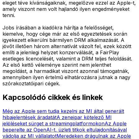
eleget téve kívánságaiknak, megelőzve ezzel az Apple-t,
amely viszont nem volt hajlandó ilyen engedményeket
tenni.
Jobs írásában a kiadókra hárítja a felelősséget,
kiemelve, hogy cége már az első egyeztetések során
igyekezett elkerülni bármilyen DRM alkalmazását. A
jövőt illetően három alternatívát vázolt fel, ezek között
említi a jelenlegi helyzet konzerválását, a FairPlay
esetleges licencelését, valamint a DRM teljes feloldását.
Az első kettő véleménye szerint nem jelenthet
megoldást, a harmadikat viszont azonnal támogatnák,
amennyiben ilyen értelmű elhatározásra jutnak a nagy
szórakoztatóipari cégek.
Kapcsolódó cikkek és linkek
Még az Apple sem tudja kezelni az MI által generált
hibajelentések áradatát
A zeneipar kötelező MI
jelöléseket sürget a streamingplatformokon
Az Apple
beperelte az OpenAI-t, üzleti titkok eltulajdonításával
vádolja az MI vállalatot
Meredeken drágulnak az Apple