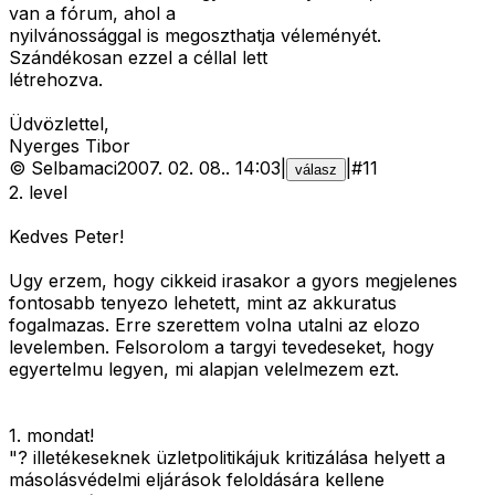
van a fórum, ahol a
nyilvánossággal is megoszthatja véleményét.
Szándékosan ezzel a céllal lett
létrehozva.
Üdvözlettel,
Nyerges Tibor
©
Selbamaci
2007. 02. 08.
.
14:03
|
|
#
11
válasz
2. level
Kedves Peter!
Ugy erzem, hogy cikkeid irasakor a gyors megjelenes
fontosabb tenyezo lehetett, mint az akkuratus
fogalmazas. Erre szerettem volna utalni az elozo
levelemben. Felsorolom a targyi tevedeseket, hogy
egyertelmu legyen, mi alapjan velelmezem ezt.
1. mondat!
"? illetékeseknek üzletpolitikájuk kritizálása helyett a
másolásvédelmi eljárások feloldására kellene