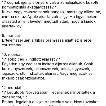
"? cégnek igenis elõnyére vált a zenelejátszók közötti
kompatibilitás akadályozása? "
Kurva nagy csusztatasnak hangzik, mert ugy allitod be,
mintha ezt az Apple akarta volna igy. Ha figyelmesen
olvastad a nyilt levelet, megtudhattad, hogy a kiadok
akartak igy.
9. mondat
Ertelemszeruen a hibas premissza miatt ez is eros
csusztatas.
10. mondat
"? Több cég ? indított eljárást,? "
Egyetlen egy ceg sem inditott eljarast ellenuk. Csak
kormanyszervek, allamszervek, birok, ugyeszek,
jogaszok, stb. inditottak eljarast. Vagy meg azok se.
Inkabb csak vizsgalatot.
12. mondat
"? Legutóbb Norvégiában illegálisnak minõsítették a
zeneboltot,? "
Ember, legalabb a sajat cikkeitekre valo hivatkozaskor