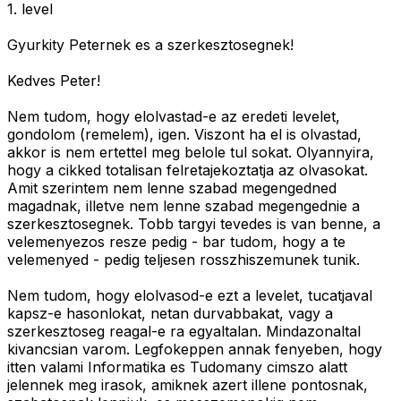
1. level
Gyurkity Peternek es a szerkesztosegnek!
Kedves Peter!
Nem tudom, hogy elolvastad-e az eredeti levelet,
gondolom (remelem), igen. Viszont ha el is olvastad,
akkor is nem ertettel meg belole tul sokat. Olyannyira,
hogy a cikked totalisan felretajekoztatja az olvasokat.
Amit szerintem nem lenne szabad megengedned
magadnak, illetve nem lenne szabad megengednie a
szerkesztosegnek. Tobb targyi tevedes is van benne, a
velemenyezos resze pedig - bar tudom, hogy a te
velemenyed - pedig teljesen rosszhiszemunek tunik.
Nem tudom, hogy elolvasod-e ezt a levelet, tucatjaval
kapsz-e hasonlokat, netan durvabbakat, vagy a
szerkesztoseg reagal-e ra egyaltalan. Mindazonaltal
kivancsian varom. Legfokeppen annak fenyeben, hogy
itten valami Informatika es Tudomany cimszo alatt
jelennek meg irasok, amiknek azert illene pontosnak,