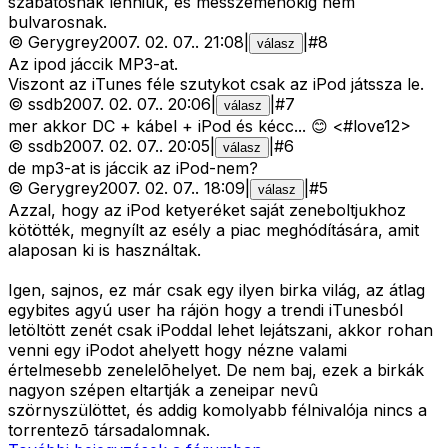
szabatosnak lenniuk, es messzemenokig nem
bulvarosnak.
©
Gerygrey
2007. 02. 07.
.
21:08
|
|
#
8
válasz
Az ipod jáccik MP3-at.
Viszont az iTunes féle szutykot csak az iPod játssza le.
©
ssdb
2007. 02. 07.
.
20:06
|
|
#
7
válasz
mer akkor DC + kábel + iPod és kécc... 😊 <#love12>
©
ssdb
2007. 02. 07.
.
20:05
|
|
#
6
válasz
de mp3-at is jáccik az iPod-nem?
©
Gerygrey
2007. 02. 07.
.
18:09
|
|
#
5
válasz
Azzal, hogy az iPod ketyeréket saját zeneboltjukhoz
kötötték, megnyílt az esély a piac meghódítására, amit
alaposan ki is használtak.
Igen, sajnos, ez már csak egy ilyen birka világ, az átlag
egybites agyú user ha rájön hogy a trendi iTunesból
letöltött zenét csak iPoddal lehet lejátszani, akkor rohan
venni egy iPodot ahelyett hogy nézne valami
értelmesebb zenelelõhelyet. De nem baj, ezek a birkák
nagyon szépen eltartják a zeneipar nevû
szörnyszülöttet, és addig komolyabb félnivalója nincs a
torrentezõ társadalomnak.