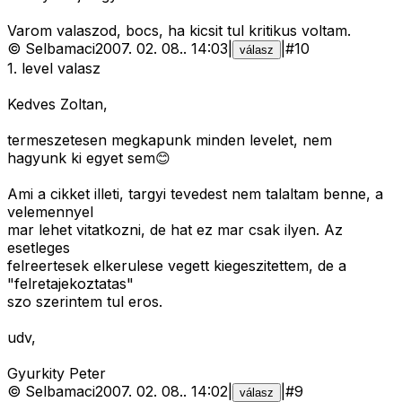
Varom valaszod, bocs, ha kicsit tul kritikus voltam.
©
Selbamaci
2007. 02. 08.
.
14:03
|
|
#
10
válasz
1. level valasz
Kedves Zoltan,
termeszetesen megkapunk minden levelet, nem
hagyunk ki egyet sem😊
Ami a cikket illeti, targyi tevedest nem talaltam benne, a
velemennyel
mar lehet vitatkozni, de hat ez mar csak ilyen. Az
esetleges
felreertesek elkerulese vegett kiegeszitettem, de a
"felretajekoztatas"
szo szerintem tul eros.
udv,
Gyurkity Peter
©
Selbamaci
2007. 02. 08.
.
14:02
|
|
#
9
válasz