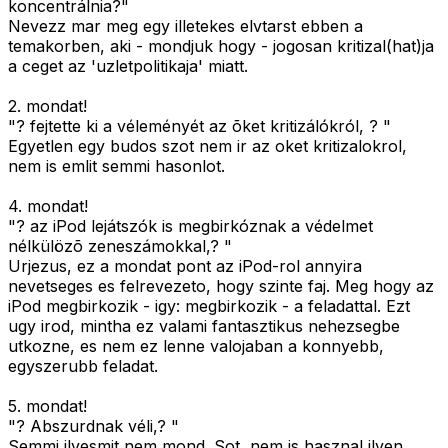
koncentrálnia?"
Nevezz mar meg egy illetekes elvtarst ebben a
temakorben, aki - mondjuk hogy - jogosan kritizal(hat)ja
a ceget az 'uzletpolitikaja' miatt.
2. mondat!
"? fejtette ki a véleményét az õket kritizálókról, ? "
Egyetlen egy budos szot nem ir az oket kritizalokrol,
nem is emlit semmi hasonlot.
4. mondat!
"? az iPod lejátszók is megbirkóznak a védelmet
nélkülözõ zeneszámokkal,? "
Urjezus, ez a mondat pont az iPod-rol annyira
nevetseges es felrevezeto, hogy szinte faj. Meg hogy az
iPod megbirkozik - igy: megbirkozik - a feladattal. Ezt
ugy irod, mintha ez valami fantasztikus nehezsegbe
utkozne, es nem ez lenne valojaban a konnyebb,
egyszerubb feladat.
5. mondat!
"? Abszurdnak véli,? "
Semmi ilyesmit nem mond. Sot, nem is hasznal ilyen