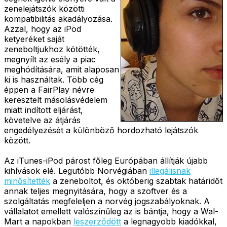
zenelejátszók közötti
kompatibilitás akadályozása.
Azzal, hogy az iPod
ketyeréket saját
zeneboltjukhoz kötötték,
megnyílt az esély a piac
meghódítására, amit alaposan
ki is használtak. Több cég
éppen a FairPlay névre
keresztelt másolásvédelem
miatt indított eljárást,
követelve az átjárás
engedélyezését a különböző hordozható lejátszók
között.
Az iTunes-iPod párost főleg Európában állítják újabb
kihívások elé. Legutóbb Norvégiában
illegálisnak
minősítették
a zeneboltot, és októberig szabtak határidőt
annak teljes megnyitására, hogy a szoftver és a
szolgáltatás megfeleljen a norvég jogszabályoknak. A
vállalatot emellett valószínűleg az is bántja, hogy a Wal-
Mart a napokban
leszerződött
a legnagyobb kiadókkal,