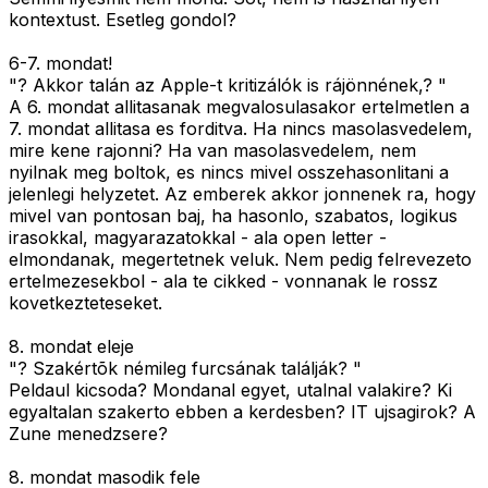
kontextust. Esetleg gondol?
6-7. mondat!
"? Akkor talán az Apple-t kritizálók is rájönnének,? "
A 6. mondat allitasanak megvalosulasakor ertelmetlen a
7. mondat allitasa es forditva. Ha nincs masolasvedelem,
mire kene rajonni? Ha van masolasvedelem, nem
nyilnak meg boltok, es nincs mivel osszehasonlitani a
jelenlegi helyzetet. Az emberek akkor jonnenek ra, hogy
mivel van pontosan baj, ha hasonlo, szabatos, logikus
irasokkal, magyarazatokkal - ala open letter -
elmondanak, megertetnek veluk. Nem pedig felrevezeto
ertelmezesekbol - ala te cikked - vonnanak le rossz
kovetkezteteseket.
8. mondat eleje
"? Szakértõk némileg furcsának találják? "
Peldaul kicsoda? Mondanal egyet, utalnal valakire? Ki
egyaltalan szakerto ebben a kerdesben? IT ujsagirok? A
Zune menedzsere?
8. mondat masodik fele