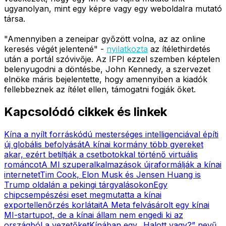
ugyanolyan, mint egy képre vagy egy weboldalra mutató
társa.
"Amennyiben a zeneipar győzött volna, az az online
keresés végét jelentené" -
nyilatkozta
az ítélethirdetés
után a portál szóvivője. Az IFPI ezzel szemben képtelen
belenyugodni a döntésbe, John Kennedy, a szervezet
elnöke máris bejelentette, hogy amennyiben a kiadók
fellebbeznek az ítélet ellen, támogatni fogják őket.
Kapcsolódó cikkek és linkek
Kína a nyílt forráskódú mesterséges intelligenciával építi
új globális befolyását
A kínai kormány több gyereket
akar, ezért betiltják a csetbotokkal történő virtuális
románcot
A MI szuperalkalmazások újraformálják a kínai
internetet
Tim Cook, Elon Musk és Jensen Huang is
Trump oldalán a pekingi tárgyalásokon
Egy
chipcsempészési eset megmutatta a kínai
exportellenőrzés korlátait
A Meta felvásárolt egy kínai
MI-startupot, de a kínai állam nem engedi ki az
országból a vezetőket
Kínában egy „Halott vagy?” nevű