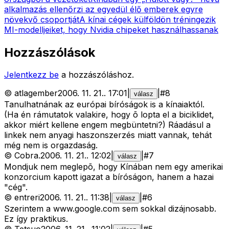
alkalmazás ellenőrzi az egyedül élő emberek egyre
növekvő csoportját
A kínai cégek külföldön tréningezik
MI-modelljeiket, hogy Nvidia chipeket használhassanak
Hozzászólások
Jelentkezz be
a hozzászóláshoz.
©
atlagember
2006. 11. 21.
.
17:01
|
|
#
8
válasz
Tanulhatnának az európai bíróságok is a kínaiaktól.
(Ha én rámutatok valakire, hogy õ lopta el a biciklidet,
akkor miért kellene engem megbüntetni?) Ráadásul a
linkek nem anyagi haszonszerzés miatt vannak, tehát
még nem is orgazdaság.
©
Cobra.
2006. 11. 21.
.
12:02
|
|
#
7
válasz
Mondjuk nem meglepõ, hogy Kínában nem egy amerikai
konzorcium kapott igazat a bíróságon, hanem a hazai
"cég".
©
entreri
2006. 11. 21.
.
11:38
|
|
#
6
válasz
Szerintem a www.google.com sem sokkal dizájnosabb.
Ez így praktikus.