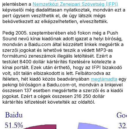
jelentésben a
Nemzetközi Zeneipari Szövetség (IFPI)
képviselői még diadalittasan nyilatkoztak, mondván ezt a
pert úgysem veszíthetik el, de úgy látszik mégis
bekövetkezett az elképzelhetetlen, elveszítették.
Pedig 2005. szeptemberében első fokon még a Push
Sound nevű kínai kiadónak adott igazat a helyi bíróság,
mondván a Baidu.com által közzétett linkek megsértik a
szerzői jogokat és lehetővé teszik a védett MP3-as
formátumú zeneszámok illegális letöltését. Ezért a
testület 8400 dollár kártérítés fizetésére kötelezte a
kínai portált. Ezek után érthető, hogy az IFPI bizakodó
volt, sőt talán elbizakodott is lett. Felbátorodva az
ítéleten, hét kiadó közös beadványában
megtámadta
egy
pekingi bíróságon a Baidu.com-ot, mondván a linkjeivel
összesen 137 esetben megsértette a szerzői és a kiadói
jogokat. Ezért a cégek összesen 216 250 dollár
kártérítés kifizetését követelték az oldaltól.