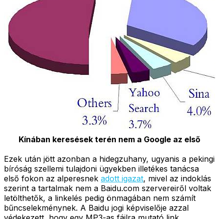
Kínában keresések terén nem a Google az első
Ezek után jött azonban a hidegzuhany, ugyanis a pekingi
bíróság szellemi tulajdoni ügyekben illetékes tanácsa
első fokon az alperesnek
adott igazat
, mivel az indoklás
szerint a tartalmak nem a Baidu.com szervereiről voltak
letölthetők, a linkelés pedig önmagában nem számít
bűncselekménynek. A Baidu jogi képviselője azzal
védekezett, hogy egy MP3-as fájlra mutató link