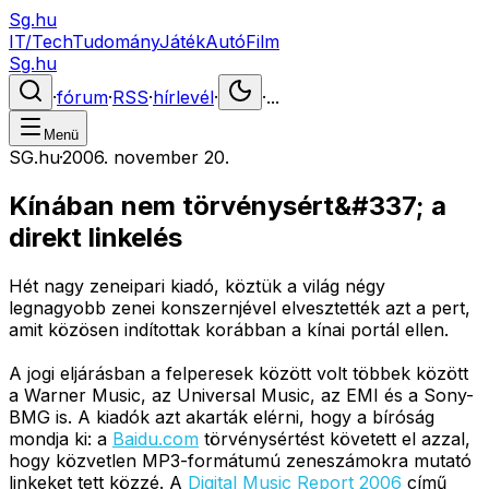
Sg.hu
IT/Tech
Tudomány
Játék
Autó
Film
Sg.hu
·
fórum
·
RSS
·
hírlevél
·
·
...
Menü
SG.hu
·
2006. november 20.
Kínában nem törvénysért&#337; a
direkt linkelés
Hét nagy zeneipari kiadó, köztük a világ négy
legnagyobb zenei konszernjével elvesztették azt a pert,
amit közösen indítottak korábban a kínai portál ellen.
A jogi eljárásban a felperesek között volt többek között
a Warner Music, az Universal Music, az EMI és a Sony-
BMG is. A kiadók azt akarták elérni, hogy a bíróság
mondja ki: a
Baidu.com
törvénysértést követett el azzal,
hogy közvetlen MP3-formátumú zeneszámokra mutató
linkeket tett közzé. A
Digital Music Report 2006
című