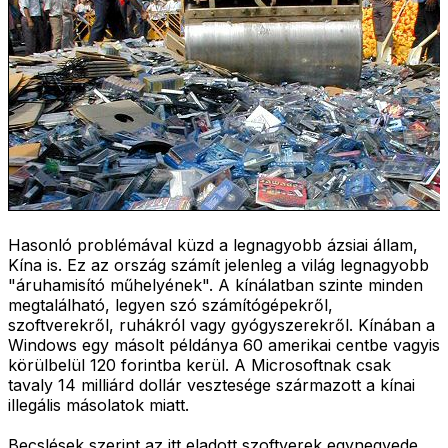
Hasonló problémával küzd a legnagyobb ázsiai állam,
Kína is. Ez az ország számít jelenleg a világ legnagyobb
"áruhamisító műhelyének". A kínálatban szinte minden
megtalálható, legyen szó számítógépekről,
szoftverekről, ruhákról vagy gyógyszerekről. Kínában a
Windows egy másolt példánya 60 amerikai centbe vagyis
körülbelül 120 forintba kerül. A Microsoftnak csak
tavaly 14 milliárd dollár vesztesége származott a kínai
illegális másolatok miatt.
Becslések szerint az itt eladott szoftverek egynegyede