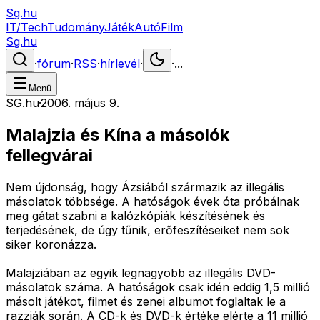
Sg.hu
IT/Tech
Tudomány
Játék
Autó
Film
Sg.hu
·
fórum
·
RSS
·
hírlevél
·
·
...
Menü
SG.hu
·
2006. május 9.
Malajzia és Kína a másolók
fellegvárai
Nem újdonság, hogy Ázsiából származik az illegális
másolatok többsége. A hatóságok évek óta próbálnak
meg gátat szabni a kalózkópiák készítésének és
terjedésének, de úgy tűnik, erőfeszítéseiket nem sok
siker koronázza.
Malajziában az egyik legnagyobb az illegális DVD-
másolatok száma. A hatóságok csak idén eddig 1,5 millió
másolt játékot, filmet és zenei albumot foglaltak le a
razziák során. A CD-k és DVD-k értéke elérte a 11 millió