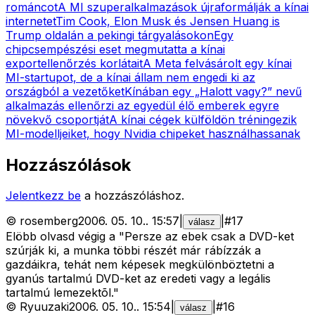
románcot
A MI szuperalkalmazások újraformálják a kínai
internetet
Tim Cook, Elon Musk és Jensen Huang is
Trump oldalán a pekingi tárgyalásokon
Egy
chipcsempészési eset megmutatta a kínai
exportellenőrzés korlátait
A Meta felvásárolt egy kínai
MI-startupot, de a kínai állam nem engedi ki az
országból a vezetőket
Kínában egy „Halott vagy?” nevű
alkalmazás ellenőrzi az egyedül élő emberek egyre
növekvő csoportját
A kínai cégek külföldön tréningezik
MI-modelljeiket, hogy Nvidia chipeket használhassanak
Hozzászólások
Jelentkezz be
a hozzászóláshoz.
©
rosemberg
2006. 05. 10.
.
15:57
|
|
#
17
válasz
Elöbb olvasd végig a "Persze az ebek csak a DVD-ket
szúrják ki, a munka többi részét már rábízzák a
gazdáikra, tehát nem képesek megkülönböztetni a
gyanús tartalmú DVD-ket az eredeti vagy a legális
tartalmú lemezektõl."
©
Ryuuzaki
2006. 05. 10.
.
15:54
|
|
#
16
válasz