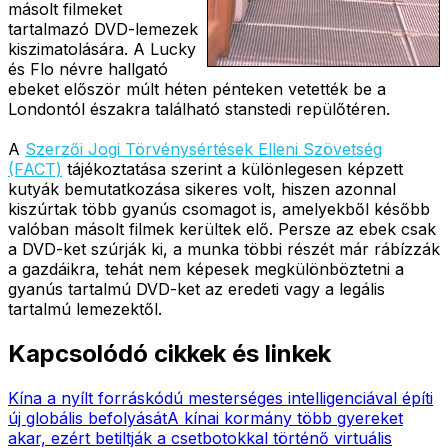
másolt filmeket
tartalmazó DVD-lemezek
kiszimatolására. A Lucky
és Flo névre hallgató
ebeket először múlt héten pénteken vetették be a
Londontól északra található stanstedi repülőtéren.
A
Szerzői Jogi Törvénysértések Elleni Szövetség
(FACT)
tájékoztatása szerint a különlegesen képzett
kutyák bemutatkozása sikeres volt, hiszen azonnal
kiszúrtak több gyanús csomagot is, amelyekből később
valóban másolt filmek kerültek elő. Persze az ebek csak
a DVD-ket szúrják ki, a munka többi részét már rábízzák
a gazdáikra, tehát nem képesek megkülönböztetni a
gyanús tartalmú DVD-ket az eredeti vagy a legális
tartalmú lemezektől.
Kapcsolódó cikkek és linkek
Kína a nyílt forráskódú mesterséges intelligenciával építi
új globális befolyását
A kínai kormány több gyereket
akar, ezért betiltják a csetbotokkal történő virtuális