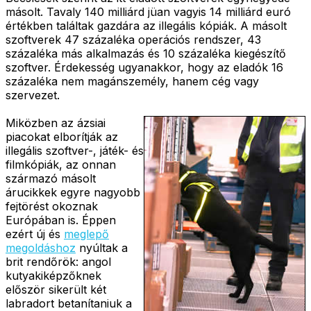
másolt. Tavaly 140 milliárd jüan vagyis 14 milliárd euró
értékben találtak gazdára az illegális kópiák. A másolt
szoftverek 47 százaléka operációs rendszer, 43
százaléka más alkalmazás és 10 százaléka kiegészítő
szoftver. Érdekesség ugyanakkor, hogy az eladók 16
százaléka nem magánszemély, hanem cég vagy
szervezet.
Miközben az ázsiai
piacokat elborítják az
illegális szoftver-, játék- és
filmkópiák, az onnan
származó másolt
árucikkek egyre nagyobb
fejtörést okoznak
Európában is. Éppen
ezért új és
meglepő
megoldáshoz
nyúltak a
brit rendőrök: angol
kutyakiképzőknek
először sikerült két
labradort betanítaniuk a