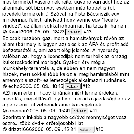
más terméket vásárolnak rajta, ugyanolyan adót hoz az
államnak, sõt bizonyos esetben még többet is (pl.
jövedéki termékek...) Szóval ha Pista Bácsi iszik egy
mindennap felest, ahelyett hogy venne egy "legális
vindózt", az állam sokkal jobban jár, ha tetszik, ha nem.
©
Kaadi
2006. 05. 09.
.
18:23
|
|
#
13
válasz
Ez csak részben igaz, mert a hamisítványok révén az
állam (bármely is legyen az) elesik az ÁFA és profit adó
befizetésétõl is, ami azért elég jelentõs. A nyereség
valóban az, hogy a licenszdíjak nem terhelik az ország
külkereskedelmi mérlegét. Gyakori érv még a
munkahely-teremtés is, de ebben én nem nagyon
hiszek, mert sokkal több kalóz él meg hamisításból mint
amennyit a szoft- és lemezcégek alkalmazni tudnának.
©
echo
2006. 05. 09.
.
18:15
|
|
#
12
válasz
AZt nem értem, hogy kínának miért lenne érdeke a
másolás, megállítása? Így bent marad a gazdaságban az
a pénz amit kifizetnének amerikai cégeknek...
©
oneman
2006. 05. 09.
.
15:41
|
|
#
11
válasz
Szerintem inkább a nagyobb cd/dvd mennyiséget veszi
észre... több dvd-> erõteljesebb illat
©
drizzt1666
2006. 05. 09.
.
15:34
|
|
#
10
válasz