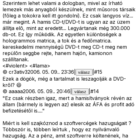
Szerintem lehet valami a dologban, mivel az írható
lemezek más anyagból készülnek, mint mûsoros társaik
(fõleg a tokokra kell itt gondolni). Ez csak langyos víz...
már megint. A hamis CD-t/DVD-t is ugyan az az üzem
állítja elõ, mint az eredetit... Legyártanak még 300.000
db-ot. Ez így mûködik. Az egyetlen különbségek a
hologrammos matrica, a tok és a fedõmatrica.
kereskedelmi mennyiségû DVD-t meg CD-t meg nem
repülõn seggbe rejte, hanem hajón, kamionon
szállítanak.
<#violent>
<#lama>
©
cr3ativ3
2006. 05. 09.
.
23:36
|
|
#
15
válasz
Ezek a dögök, még a tartalmat is leszagolják a DVD-
krõl? 😄
©
aaaaa
2006. 05. 09.
.
20:46
|
|
#
14
válasz
"Ez csak részben igaz, mert a hamisítványok révén az
állam (bármely is legyen az) elesik az ÁFA és profit adó
befizetésétõl is...."
Miért is kell szajkóznod a szoftvercégek hazugságait ?
Többször is, többen leírtuk , hogy ez nyilvánvaló
hazugság. Az a pénz, amit szoftverre költenének, ha