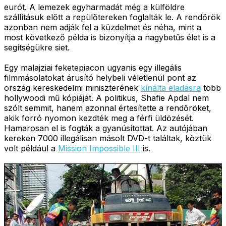
eurót. A lemezek egyharmadát még a külföldre
szállításuk előtt a repülőtereken foglalták le. A rendőrök
azonban nem adják fel a küzdelmet és néha, mint a
most következő példa is bizonyítja a nagybetűs élet is a
segítségükre siet.
Egy malajziai feketepiacon ugyanis egy illegális
filmmásolatokat árusító helybeli véletlenül pont az
ország kereskedelmi miniszterének
kínálta eladásra
több
hollywoodi mű kópiáját. A politikus, Shafie Apdal nem
szólt semmit, hanem azonnal értesítette a rendőröket,
akik forró nyomon kezdték meg a férfi üldözését.
Hamarosan el is fogták a gyanúsítottat. Az autójában
kereken 7000 illegálisan másolt DVD-t találtak, köztük
volt például a
Mission Impossible III
is.