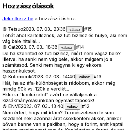
Hozzászólások
Jelentkezz be
a hozzászóláshoz.
©
Tetsuo
2023. 07. 03.
.
23:36
|
|
#
15
válasz
Tehát ahol kartelleznek, az tuti biznisz és hülye, aki nem
vág bele hitellel...
©
Cat
2023. 07. 03.
.
18:38
|
|
#
14
válasz
De ha szerinted ez tuti biznisz, miért nem vágsz bele?
Illetve, ha senki nem vág bele, akkor mégsem jó a
számításod. Senki nem hagyna ki egy ekkora
haszonkulcsot.
©
Kotomicuki
2023. 07. 03.
.
14:40
|
|
#
13
válasz
Hát, ha az áfa-különbséget is rádobom, akkor még
mindig 90k vs. 120k a verdikt...
Ekkora "kockázatot" azért ne vállaljanak a
kizsákmányolásunkban egymást taposók!
©
ENVE
2023. 07. 03.
.
13:40
|
|
#
12
válasz
Nem érted, hogy mit írtam? Természetesen te sem
kezdenél neki azonnal árat csökkenteni akkor, amikor
bőven benne van a pakliban, hogy a forint, amit kaptál