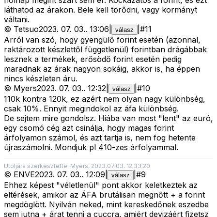
holnap megint szart sem ér. Kockázatos a forint, és ezt
láthatod az árakon. Bele kell törődni, vagy kormányt
váltani.
©
Tetsuo
2023. 07. 03.
.
13:06
|
|
#
11
válasz
Arról van szó, hogy gyengülő forint esetén (azonnal,
raktározott készlettől függetlenül) forintban drágábbak
lesznek a termékek, erősödő forint esetén pedig
maradnak az árak nagyon sokáig, akkor is, ha éppen
nincs készleten áru.
©
Myers
2023. 07. 03.
.
12:32
|
|
#
10
válasz
110k kontra 120k, ez azért nem olyan nagy különbség,
csak 10%. Ennyit megindokol az áfa különbség.
De sejtem mire gondolsz. Hiába van most "lent" az euró,
egy csomó cég azt csinálja, hogy magas forint
árfolyamon számol, és azt tartja is, nem fog hetente
újraszámolni. Mondjuk pl 410-zes árfolyammal.
Utoljára szerkesztette: Myers, 2023.07.03. 12:33:20
©
ENVE
2023. 07. 03.
.
12:09
|
|
#
9
válasz
Ehhez képest "véletlenül" pont akkor keletkeztek az
eltérések, amikor az ÁFA brutálisan megnőtt + a forint
megdöglött. Nyilván neked, mint kereskedőnek eszedbe
sem jutna + árat tenni a cuccra, amiért devizáért fizetsz