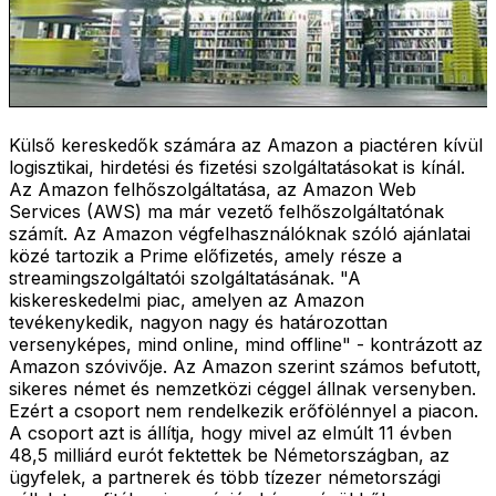
Külső kereskedők számára az Amazon a piactéren kívül
logisztikai, hirdetési és fizetési szolgáltatásokat is kínál.
Az Amazon felhőszolgáltatása, az Amazon Web
Services (AWS) ma már vezető felhőszolgáltatónak
számít. Az Amazon végfelhasználóknak szóló ajánlatai
közé tartozik a Prime előfizetés, amely része a
streamingszolgáltatói szolgáltatásának. "A
kiskereskedelmi piac, amelyen az Amazon
tevékenykedik, nagyon nagy és határozottan
versenyképes, mind online, mind offline" - kontrázott az
Amazon szóvivője. Az Amazon szerint számos befutott,
sikeres német és nemzetközi céggel állnak versenyben.
Ezért a csoport nem rendelkezik erőfölénnyel a piacon.
A csoport azt is állítja, hogy mivel az elmúlt 11 évben
48,5 milliárd eurót fektettek be Németországban, az
ügyfelek, a partnerek és több tízezer németországi