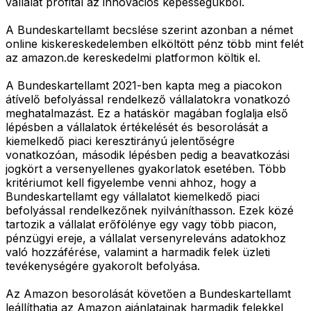
vállalat profitál az innovációs képességükből.
A Bundeskartellamt becslése szerint azonban a német
online kiskereskedelemben elköltött pénz több mint felét
az amazon.de kereskedelmi platformon költik el.
A Bundeskartellamt 2021-ben kapta meg a piacokon
átívelő befolyással rendelkező vállalatokra vonatkozó
meghatalmazást. Ez a hatáskör magában foglalja első
lépésben a vállalatok értékelését és besorolását a
kiemelkedő piaci keresztirányú jelentőségre
vonatkozóan, második lépésben pedig a beavatkozási
jogkört a versenyellenes gyakorlatok esetében. Több
kritériumot kell figyelembe venni ahhoz, hogy a
Bundeskartellamt egy vállalatot kiemelkedő piaci
befolyással rendelkezőnek nyilváníthasson. Ezek közé
tartozik a vállalat erőfölénye egy vagy több piacon,
pénzügyi ereje, a vállalat versenyreleváns adatokhoz
való hozzáférése, valamint a harmadik felek üzleti
tevékenységére gyakorolt befolyása.
Az Amazon besorolását követően a Bundeskartellamt
leállíthatja az Amazon ajánlatainak harmadik felekkel