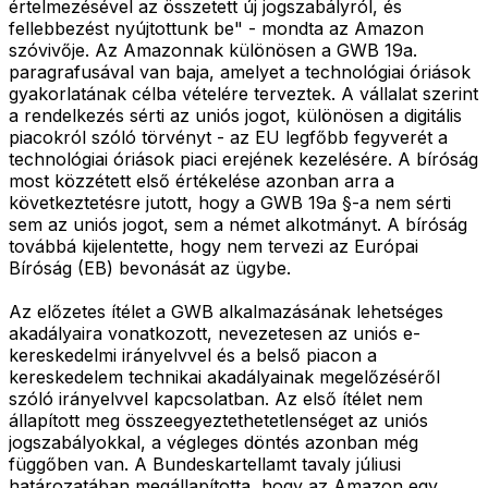
értelmezésével az összetett új jogszabályról, és
fellebbezést nyújtottunk be" - mondta az Amazon
szóvivője. Az Amazonnak különösen a GWB 19a.
paragrafusával van baja, amelyet a technológiai óriások
gyakorlatának célba vételére terveztek. A vállalat szerint
a rendelkezés sérti az uniós jogot, különösen a digitális
piacokról szóló törvényt - az EU legfőbb fegyverét a
technológiai óriások piaci erejének kezelésére. A bíróság
most közzétett első értékelése azonban arra a
következtetésre jutott, hogy a GWB 19a §-a nem sérti
sem az uniós jogot, sem a német alkotmányt. A bíróság
továbbá kijelentette, hogy nem tervezi az Európai
Bíróság (EB) bevonását az ügybe.
Az előzetes ítélet a GWB alkalmazásának lehetséges
akadályaira vonatkozott, nevezetesen az uniós e-
kereskedelmi irányelvvel és a belső piacon a
kereskedelem technikai akadályainak megelőzéséről
szóló irányelvvel kapcsolatban. Az első ítélet nem
állapított meg összeegyeztethetetlenséget az uniós
jogszabályokkal, a végleges döntés azonban még
függőben van. A Bundeskartellamt tavaly júliusi
határozatában megállapította, hogy az Amazon egy