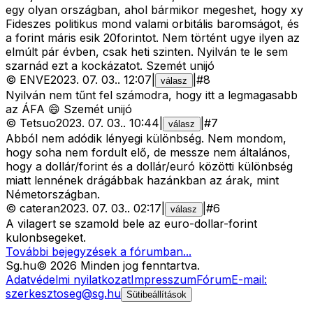
egy olyan országban, ahol bármikor megeshet, hogy xy
Fideszes politikus mond valami orbitális baromságot, és
a forint máris esik 20forintot. Nem történt ugye ilyen az
elmúlt pár évben, csak heti szinten. Nyilván te le sem
szarnád ezt a kockázatot. Szemét unijó
©
ENVE
2023. 07. 03.
.
12:07
|
|
#
8
válasz
Nyilván nem tűnt fel számodra, hogy itt a legmagasabb
az ÁFA 😄 Szemét unijó
©
Tetsuo
2023. 07. 03.
.
10:44
|
|
#
7
válasz
Abból nem adódik lényegi különbség. Nem mondom,
hogy soha nem fordult elő, de messze nem általános,
hogy a dollár/forint és a dollár/euró közötti különbség
miatt lennének drágábbak hazánkban az árak, mint
Németországban.
©
cateran
2023. 07. 03.
.
02:17
|
|
#
6
válasz
A vilagert se szamold bele az euro-dollar-forint
kulonbsegeket.
További bejegyzések a fórumban...
Sg
.hu
©
2026
Minden jog fenntartva.
Adatvédelmi nyilatkozat
Impresszum
Fórum
E-mail:
szerkesztoseg@sg.hu
Sütibeállítások