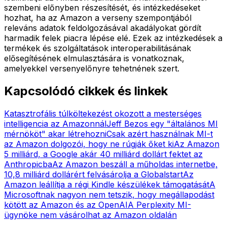
szembeni előnyben részesítését, és intézkedéseket
hozhat, ha az Amazon a verseny szempontjából
releváns adatok feldolgozásával akadályokat gördít
harmadik felek piacra lépése elé. Ezek az intézkedések a
termékek és szolgáltatások interoperabilitásának
elősegítésének elmulasztására is vonatkoznak,
amelyekkel versenyelőnyre tehetnének szert.
Kapcsolódó cikkek és linkek
Katasztrofális túlköltekezést okozott a mesterséges
intelligencia az Amazonnál
Jeff Bezos egy "általános MI
mérnököt" akar létrehozni
Csak azért használnak MI-t
az Amazon dolgozói, hogy ne rúgják őket ki
Az Amazon
5 milliárd, a Google akár 40 milliárd dollárt fektet az
Anthropicba
Az Amazon beszáll a műholdas internetbe,
10,8 milliárd dollárért felvásárolja a Globalstart
Az
Amazon leállítja a régi Kindle készülékek támogatását
A
Microsoftnak nagyon nem tetszik, hogy megállapodást
kötött az Amazon és az OpenAI
A Perplexity MI-
ügynöke nem vásárolhat az Amazon oldalán