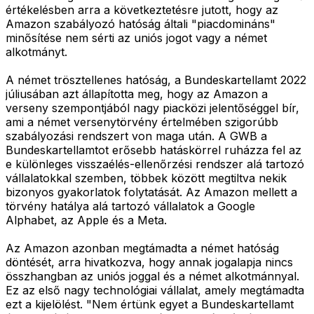
értékelésben arra a következtetésre jutott, hogy az
Amazon szabályozó hatóság általi "piacdomináns"
minősítése nem sérti az uniós jogot vagy a német
alkotmányt.
A német trösztellenes hatóság, a Bundeskartellamt 2022
júliusában azt állapította meg, hogy az Amazon a
verseny szempontjából nagy piacközi jelentőséggel bír,
ami a német versenytörvény értelmében szigorúbb
szabályozási rendszert von maga után. A GWB a
Bundeskartellamtot erősebb hatáskörrel ruházza fel az
e különleges visszaélés-ellenőrzési rendszer alá tartozó
vállalatokkal szemben, többek között megtiltva nekik
bizonyos gyakorlatok folytatását. Az Amazon mellett a
törvény hatálya alá tartozó vállalatok a Google
Alphabet, az Apple és a Meta.
Az Amazon azonban megtámadta a német hatóság
döntését, arra hivatkozva, hogy annak jogalapja nincs
összhangban az uniós joggal és a német alkotmánnyal.
Ez az első nagy technológiai vállalat, amely megtámadta
ezt a kijelölést. "Nem értünk egyet a Bundeskartellamt