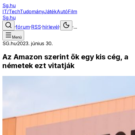
Sg.hu
IT/Tech
Tudomány
Játék
Autó
Film
Sg.hu
·
fórum
·
RSS
·
hírlevél
·
·
...
Menü
SG.hu
·
2023. június 30.
Az Amazon szerint ők egy kis cég, a
németek ezt vitatják