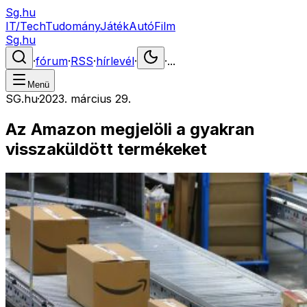
Sg.hu
IT/Tech
Tudomány
Játék
Autó
Film
Sg.hu
·
fórum
·
RSS
·
hírlevél
·
·
...
Menü
SG.hu
·
2023. március 29.
Az Amazon megjelöli a gyakran
visszaküldött termékeket