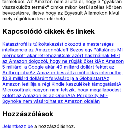
termékből. Az Amazon nem árulta el, hogy a "gyakran
visszaküldött termék" címke mikor kerül széles körben
bevezetésre, illetve hogy az Egyesült Államokon kívül
mely régiókban lesz elérhető.
Kapcsolódó cikkek és linkek
Katasztrofális túlköltekezést okozott a mesterséges
intelligencia az Amazonnál
Jeff Bezos egy "általános MI
mérnököt" akar létrehozni
Csak azért használnak MI-t
az Amazon dolgozói, hogy ne rúgják őket ki
Az Amazon
5 milliárd, a Google akár 40 milliárd dollárt fektet az
Anthropicba
Az Amazon beszáll a műholdas internetbe,
10,8 milliárd dollárért felvásárolja a Globalstart
Az
Amazon leállítja a régi Kindle készülékek támogatását
A
Microsoftnak nagyon nem tetszik, hogy megállapodást
kötött az Amazon és az OpenAI
A Perplexity MI-
ügynöke nem vásárolhat az Amazon oldalán
Hozzászólások
Jelentkezz be
a hozzászóláshoz.