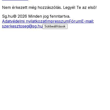
Nem érkezett még hozzászólás. Legyél Te az első!
Sg
.hu
©
2026
Minden jog fenntartva.
Adatvédelmi nyilatkozat
Impresszum
Fórum
E-mail:
szerkesztoseg@sg.hu
Sütibeállítások