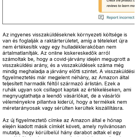
Az ingyenes visszaküldéseknek környezeti költsége is
van és foglalják a raktárterületet, amíg a tételeket újra
nem értékesítik vagy egy hulladéklerakóban nem
ártalmatlanítják. Az online kiskereskedők arról
számoltak be, hogy a covid-járvány idején megugrott a
visszaküldési arány, és a visszaküldések száma még
mindig meghaladja a járvány előtti szintet. A visszaküldési
figyelmeztetés már megjelent néhány, az Amazon által
teljesített harmadik féltől származó árlistán. Ezek a
ruhák ugyan sok csillagot kaptak az értékeléseken, ami
megnyugtathatja a leendő vásárlókat, de a vásárlói
véleményekre pillantva kiderül, hogy a termékek nem
méretarányosak vagy sérülten kerültek kiszállításra.
Az új figyelmeztető címke az Amazon által e hónap
elején kiadott másik címkét követi, amely nyilvánosan
mutatja, hogy körülbelül hány darabot adtak el egy