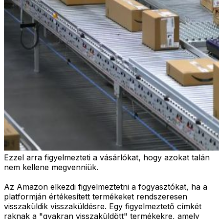
Ezzel arra figyelmezteti a vásárlókat, hogy azokat talán
nem kellene megvenniük.
Az Amazon elkezdi figyelmeztetni a fogyasztókat, ha a
platformján értékesített termékeket rendszeresen
visszaküldik visszaküldésre. Egy figyelmeztető címkét
raknak a "gyakran visszaküldött" termékekre, amely