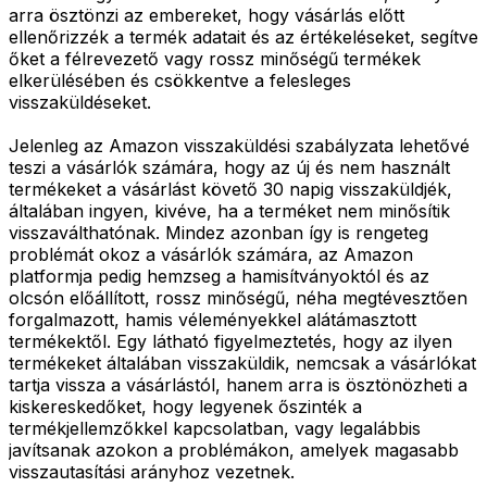
arra ösztönzi az embereket, hogy vásárlás előtt
ellenőrizzék a termék adatait és az értékeléseket, segítve
őket a félrevezető vagy rossz minőségű termékek
elkerülésében és csökkentve a felesleges
visszaküldéseket.
Jelenleg az Amazon visszaküldési szabályzata lehetővé
teszi a vásárlók számára, hogy az új és nem használt
termékeket a vásárlást követő 30 napig visszaküldjék,
általában ingyen, kivéve, ha a terméket nem minősítik
visszaválthatónak. Mindez azonban így is rengeteg
problémát okoz a vásárlók számára, az Amazon
platformja pedig hemzseg a hamisítványoktól és az
olcsón előállított, rossz minőségű, néha megtévesztően
forgalmazott, hamis véleményekkel alátámasztott
termékektől. Egy látható figyelmeztetés, hogy az ilyen
termékeket általában visszaküldik, nemcsak a vásárlókat
tartja vissza a vásárlástól, hanem arra is ösztönözheti a
kiskereskedőket, hogy legyenek őszinték a
termékjellemzőkkel kapcsolatban, vagy legalábbis
javítsanak azokon a problémákon, amelyek magasabb
visszautasítási arányhoz vezetnek.