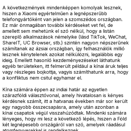
A következmények mindenképpen komolyak lesznek,
hiszen a Xiaomi egyértelműen a legnépszerűbb
telefongyártóként van jelen a szomszédos országban.
Ez már önmagában további kérdéseket vet fel, de
amellett sem mehetünk el szó nélkül, hogy a listán
szereplő alkalmazások némelyike (lásd TikTok, WeChat,
ShareIT, UC Browser, stb.) szintén nagyon népszerűnek
számítanak az ázsiai országban, így felhasználók millió
lesznek kénytelenek azokat nélkülözni, legalábbis egy
ideig. Emellett hasonló kezdeményezéseket láthatunk
egyéb területeken, itt felmerült például a kínai áruk teljes
vagy részleges bojkottja, vagyis számíthatunk arra, hogy
a konfliktus nem csitul egyhamar el.
Kína számára éppen az indiai határ az egyetlen
szárazföldi választóvonal, amely hivatalosan is kényes
kérdésnek számít, itt a hatvanas években már sor került
egy nagyobb összecsapásra, amely után azonban a
kínai csapatok végül visszahúzódtak. Mindenki számára
lényeges, hogy mi lesz a következő lépés, hiszen a Föld
két legnépesebb országáról van szó, amelyek ráadásul
atomfegyverekkel is rendelkeznek.