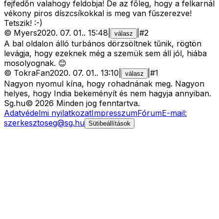
fejfedőn valahogy feldobja! De az főleg, hogy a felkarnál
vékony piros díszcsíkokkal is meg van fűszerezve!
Tetszik! :-)
©
Myers
2020. 07. 01.
.
15:48
|
|
#
2
válasz
A bal oldalon álló turbános dörzsöltnek tűnik, rögtön
levágja, hogy ezeknek még a szemük sem áll jól, hiába
mosolyognak. 😊
©
TokraFan
2020. 07. 01.
.
13:10
|
|
#
1
válasz
Nagyon nyomul kína, hogy rohadnának meg. Nagyon
helyes, hogy India bekeményít és nem hagyja annyiban.
Sg
.hu
©
2026
Minden jog fenntartva.
Adatvédelmi nyilatkozat
Impresszum
Fórum
E-mail:
szerkesztoseg@sg.hu
Sütibeállítások