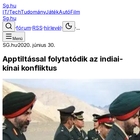
Sg.hu
IT/Tech
Tudomány
Játék
Autó
Film
Sg.hu
·
fórum
·
RSS
·
hírlevél
·
·
...
Menü
SG.hu
·
2020. június 30.
Apptiltással folytatódik az indiai-
kínai konfliktus