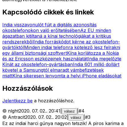
Kapcsolódó cikkek és linkek
India visszavonulót fújt a digitális azonosítás
okostelefonokon való erőltetésében
Az EU minden
ágazatban kitiltaná a kínai technológiákat a kritikus
rendszerekből
India forráskódot kérne az okostelefon-
gyártóktól
Minden indiai telefonra kötelező lesz felrakni
egy állami biztonsági szoftvert
Kína korlátozza a Nokia
és az Ericsson eszközeinek használatát
India megelőzte
Kínát az okostelefon-gyártásban
India 601 millió dollárt
követel a Samsungtól elmaradt vámbefizetések
miatt
Kína sikeresen lenyomta a helyi iPhone eladásokat
Hozzászólások
Jelentkezz be
a hozzászóláshoz.
©
nlght
2020. 07. 02.
.
20:41
|
|
#
4
válasz
©
Antracit
2020. 07. 02.
.
20:02
|
|
#
3
válasz
Ez az indiai harci gúnya nagyon tetszik! A piros karima a