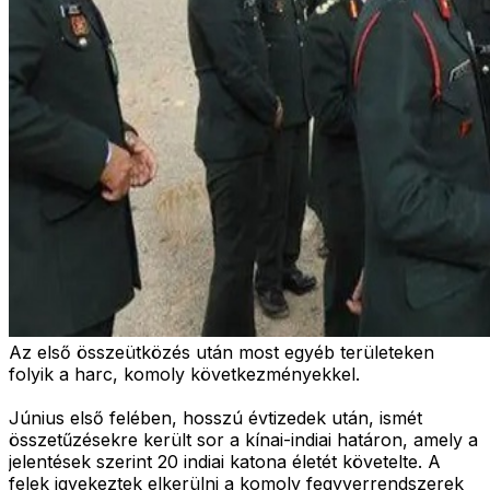
Az első összeütközés után most egyéb területeken
folyik a harc, komoly következményekkel.
Június első felében, hosszú évtizedek után, ismét
összetűzésekre került sor a kínai-indiai határon, amely a
jelentések szerint 20 indiai katona életét követelte. A
felek igyekeztek elkerülni a komoly fegyverrendszerek