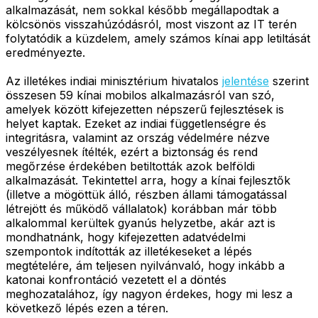
alkalmazását, nem sokkal később megállapodtak a
kölcsönös visszahúzódásról, most viszont az IT terén
folytatódik a küzdelem, amely számos kínai app letiltását
eredményezte.
Az illetékes indiai minisztérium hivatalos
jelentése
szerint
összesen 59 kínai mobilos alkalmazásról van szó,
amelyek között kifejezetten népszerű fejlesztések is
helyet kaptak. Ezeket az indiai függetlenségre és
integritásra, valamint az ország védelmére nézve
veszélyesnek ítélték, ezért a biztonság és rend
megőrzése érdekében betiltották azok belföldi
alkalmazását. Tekintettel arra, hogy a kínai fejlesztők
(illetve a mögöttük álló, részben állami támogatással
létrejött és működő vállalatok) korábban már több
alkalommal kerültek gyanús helyzetbe, akár azt is
mondhatnánk, hogy kifejezetten adatvédelmi
szempontok indították az illetékeseket a lépés
megtételére, ám teljesen nyilvánvaló, hogy inkább a
katonai konfrontáció vezetett el a döntés
meghozatalához, így nagyon érdekes, hogy mi lesz a
következő lépés ezen a téren.