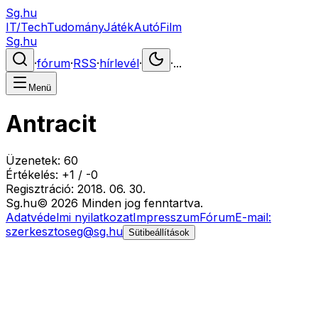
Sg.hu
IT/Tech
Tudomány
Játék
Autó
Film
Sg.hu
·
fórum
·
RSS
·
hírlevél
·
·
...
Menü
Antracit
Üzenetek:
60
Értékelés:
+
1
/
-
0
Regisztráció:
2018. 06. 30.
Sg
.hu
©
2026
Minden jog fenntartva.
Adatvédelmi nyilatkozat
Impresszum
Fórum
E-mail:
szerkesztoseg@sg.hu
Sütibeállítások