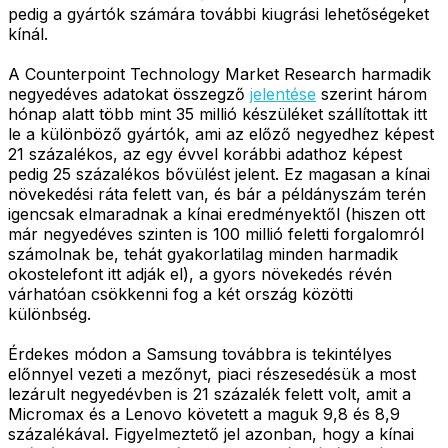
pedig a gyártók számára további kiugrási lehetőségeket
kínál.
A Counterpoint Technology Market Research harmadik
negyedéves adatokat összegző
jelentése
szerint három
hónap alatt több mint 35 millió készüléket szállítottak itt
le a különböző gyártók, ami az előző negyedhez képest
21 százalékos, az egy évvel korábbi adathoz képest
pedig 25 százalékos bővülést jelent. Ez magasan a kínai
növekedési ráta felett van, és bár a példányszám terén
igencsak elmaradnak a kínai eredményektől (hiszen ott
már negyedéves szinten is 100 millió feletti forgalomról
számolnak be, tehát gyakorlatilag minden harmadik
okostelefont itt adják el), a gyors növekedés révén
várhatóan csökkenni fog a két ország közötti
különbség.
Érdekes módon a Samsung továbbra is tekintélyes
előnnyel vezeti a mezőnyt, piaci részesedésük a most
lezárult negyedévben is 21 százalék felett volt, amit a
Micromax és a Lenovo követett a maguk 9,8 és 8,9
százalékával. Figyelmeztető jel azonban, hogy a kínai