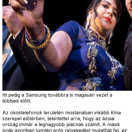
Itt pedig a Samsung továbbra is magasan vezet a
többiek előtt.
Az okostelefonok területén mostanában inkább Kína
szerepel előtérben, tekintettel arra, hogy az ázsiai
ország immár a legnagyobb piacnak számít. A másik
óriás azonban szintén erős növekedést mutathat fel, ez