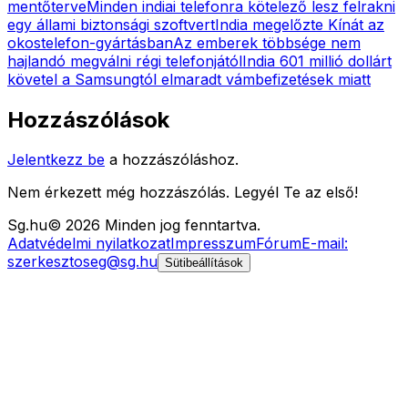
mentőterve
Minden indiai telefonra kötelező lesz felrakni
egy állami biztonsági szoftvert
India megelőzte Kínát az
okostelefon-gyártásban
Az emberek többsége nem
hajlandó megválni régi telefonjától
India 601 millió dollárt
követel a Samsungtól elmaradt vámbefizetések miatt
Hozzászólások
Jelentkezz be
a hozzászóláshoz.
Nem érkezett még hozzászólás. Legyél Te az első!
Sg
.hu
©
2026
Minden jog fenntartva.
Adatvédelmi nyilatkozat
Impresszum
Fórum
E-mail:
szerkesztoseg@sg.hu
Sütibeállítások