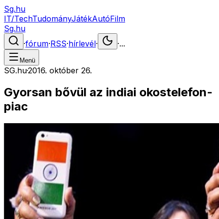
Sg.hu
IT/Tech
Tudomány
Játék
Autó
Film
Sg.hu
·
fórum
·
RSS
·
hírlevél
·
·
...
Menü
SG.hu
·
2016. október 26.
Gyorsan bővül az indiai okostelefon-
piac