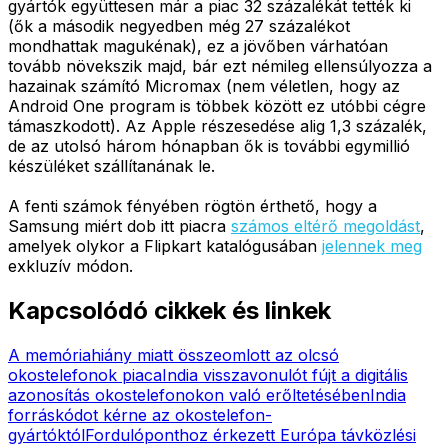
gyártók együttesen már a piac 32 százalékát tették ki
(ők a második negyedben még 27 százalékot
mondhattak magukénak), ez a jövőben várhatóan
tovább növekszik majd, bár ezt némileg ellensúlyozza a
hazainak számító Micromax (nem véletlen, hogy az
Android One program is többek között ez utóbbi cégre
támaszkodott). Az Apple részesedése alig 1,3 százalék,
de az utolsó három hónapban ők is további egymillió
készüléket szállítanának le.
A fenti számok fényében rögtön érthető, hogy a
Samsung miért dob itt piacra
számos eltérő megoldást
,
amelyek olykor a Flipkart katalógusában
jelennek meg
exkluzív módon.
Kapcsolódó cikkek és linkek
A memóriahiány miatt összeomlott az olcsó
okostelefonok piaca
India visszavonulót fújt a digitális
azonosítás okostelefonokon való erőltetésében
India
forráskódot kérne az okostelefon-
gyártóktól
Fordulóponthoz érkezett Európa távközlési