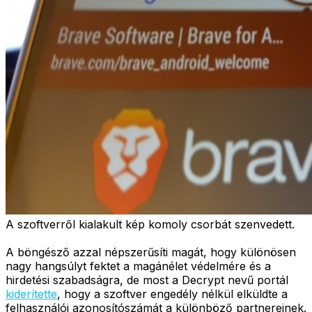
A szoftverről kialakult kép komoly csorbát szenvedett.
A böngésző azzal népszerűsíti magát, hogy különösen
nagy hangsúlyt fektet a magánélet védelmére és a
hirdetési szabadságra, de most a Decrypt nevű portál
kiderítette
, hogy a szoftver engedély nélkül elküldte a
felhasználói azonosítószámát a különböző partnereinek.