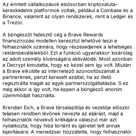
Az érintett vállalkozások elsősorban kriptovaluta-
kereskedelmi platformok voltak, például a Coinbase és a
Binance, valamint az olyan rendszerek, mint a Ledger és
a Trezor.
A böngészőt fejlesztő cég a Brave Rewards
finanszírozási modellen keresztül lehetővé teszi a
felhasználók számára, hogy részesedjenek a lehetséges
reklámbevételekből. Ezt a funkció ugyanakkor kizárólag
az adott személy kívánságára aktiválódik. Most azonban
a Decrypt kimutatta, hogy ez közel sem így volt. Miután
a Brave elküldte az internetező azonosítószámát a
partnerének, pénzt keresett azáltal, ha az illető
regisztrálta magát az egyik partnerszolgáltatásba. S ez
még akkor is így volt, ha éppen a böngésző anonim
üzemmódját használta.
Brendan Eich, a Brave társalapítója és vezetője először
teljesen rendben lévőnek nevezte az eljárást, majd a
felhasználók növekvő kritikájára válaszul már azt
nyilatkozta, hogy hiba történt és ígéretet tett annak
kijavítására. A menedzser hozzátette, hogy felhasználói