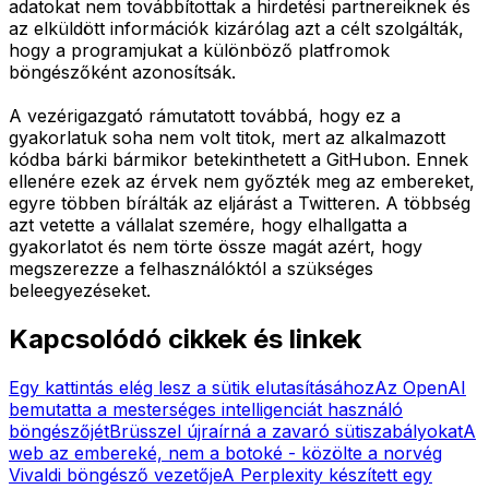
adatokat nem továbbítottak a hirdetési partnereiknek és
az elküldött információk kizárólag azt a célt szolgálták,
hogy a programjukat a különböző platfromok
böngészőként azonosítsák.
A vezérigazgató rámutatott továbbá, hogy ez a
gyakorlatuk soha nem volt titok, mert az alkalmazott
kódba bárki bármikor betekinthetett a GitHubon. Ennek
ellenére ezek az érvek nem győzték meg az embereket,
egyre többen bírálták az eljárást a Twitteren. A többség
azt vetette a vállalat szemére, hogy elhallgatta a
gyakorlatot és nem törte össze magát azért, hogy
megszerezze a felhasználóktól a szükséges
beleegyezéseket.
Kapcsolódó cikkek és linkek
Egy kattintás elég lesz a sütik elutasításához
Az OpenAI
bemutatta a mesterséges intelligenciát használó
böngészőjét
Brüsszel újraírná a zavaró sütiszabályokat
A
web az embereké, nem a botoké - közölte a norvég
Vivaldi böngésző vezetője
A Perplexity készített egy