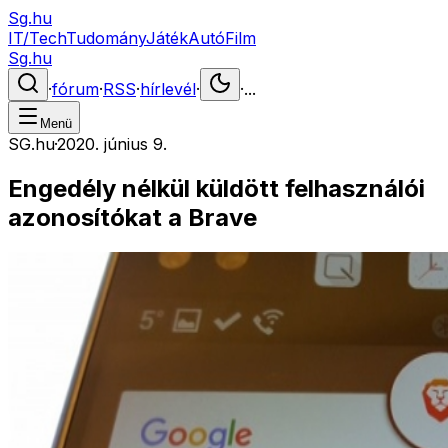
Sg.hu
IT/Tech
Tudomány
Játék
Autó
Film
Sg.hu
·
fórum
·
RSS
·
hírlevél
·
·
...
Menü
SG.hu
·
2020. június 9.
Engedély nélkül küldött felhasználói
azonosítókat a Brave