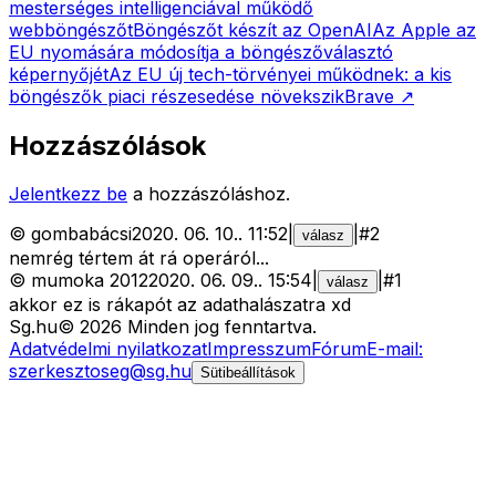
mesterséges intelligenciával működő
webböngészőt
Böngészőt készít az OpenAI
Az Apple az
EU nyomására módosítja a böngészőválasztó
képernyőjét
Az EU új tech-törvényei működnek: a kis
böngészők piaci részesedése növekszik
Brave
↗
Hozzászólások
Jelentkezz be
a hozzászóláshoz.
©
gombabácsi
2020. 06. 10.
.
11:52
|
|
#
2
válasz
nemrég tértem át rá operáról...
©
mumoka 2012
2020. 06. 09.
.
15:54
|
|
#
1
válasz
akkor ez is rákapót az adathalászatra xd
Sg
.hu
©
2026
Minden jog fenntartva.
Adatvédelmi nyilatkozat
Impresszum
Fórum
E-mail:
szerkesztoseg@sg.hu
Sütibeállítások