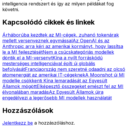
intelligencia rendszert és így az milyen példákat fog
követni.
Kapcsolódó cikkek és linkek
Árháborúba kezdtek az MI-cégek, zuhanó tokenárak
mellett versenyeznek egymással
Az OpenAI és az
Anthropic arra kéri az amerikai kormányt, hogy lassítsa
le a MI fejlesztését
Nem a csúcskategóriás modellek
döntik el a MI-versenyt
Kína a nyílt forráskódú
mesterséges intelligenciával építi új globális
befolyását
Franciaország nem szeretné odaadni az olcsó
atomenergiát az amerikai IT-cégeknek
A Moonshot új MI
modellje csökkenti Kína lemaradását az Egyesült
Államok mögött
Elképesztő összegeket emészt fel az MI
élvonalában maradás
Az Egyesült Államok újra
engedélyezi a legerősebb MI modellek használatát
Hozzászólások
Jelentkezz be
a hozzászóláshoz.