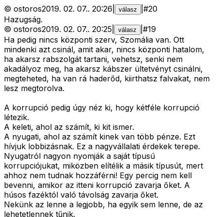
©
ostoros
2019. 02. 07.
.
20:26
|
|
#
20
válasz
Hazugság.
©
ostoros
2019. 02. 07.
.
20:25
|
|
#
19
válasz
Ha pedig nincs központi szerv, Szomália van. Ott
mindenki azt csinál, amit akar, nincs központi hatalom,
ha akarsz rabszolgát tartani, vehetsz, senki nem
akadályoz meg, ha akarsz kábszer ültetvényt csinálni,
megteheted, ha van rá haderőd, kiirthatsz falvakat, nem
lesz megtorolva.
A korrupció pedig úgy néz ki, hogy kétféle korrupció
létezik.
A keleti, ahol az számít, ki kit ismer.
A nyugati, ahol az számít kinek van több pénze. Ezt
hívjuk lobbizásnak. Ez a nagyvállalati érdekek terepe.
Nyugatról nagyon nyomják a saját típusú
korrupciójukat, miközben elítélik a másik típusút, mert
ahhoz nem tudnak hozzáférni! Egy percig nem kell
bevenni, amikor az itteni korrupció zavarja őket. A
húsos fazéktól való távolság zavarja őket.
Nekünk az lenne a legjobb, ha egyik sem lenne, de az
lehetetlennek tűnik.