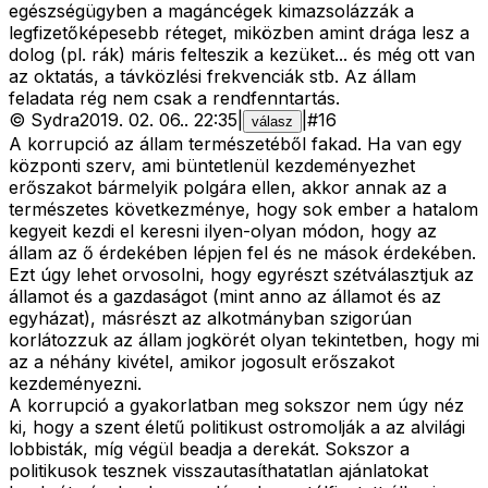
egészségügyben a magáncégek kimazsolázzák a
legfizetőképesebb réteget, miközben amint drága lesz a
dolog (pl. rák) máris felteszik a kezüket... és még ott van
az oktatás, a távközlési frekvenciák stb. Az állam
feladata rég nem csak a rendfenntartás.
©
Sydra
2019. 02. 06.
.
22:35
|
|
#
16
válasz
A korrupció az állam természetéből fakad. Ha van egy
központi szerv, ami büntetlenül kezdeményezhet
erőszakot bármelyik polgára ellen, akkor annak az a
természetes következménye, hogy sok ember a hatalom
kegyeit kezdi el keresni ilyen-olyan módon, hogy az
állam az ő érdekében lépjen fel és ne mások érdekében.
Ezt úgy lehet orvosolni, hogy egyrészt szétválasztjuk az
államot és a gazdaságot (mint anno az államot és az
egyházat), másrészt az alkotmányban szigorúan
korlátozzuk az állam jogkörét olyan tekintetben, hogy mi
az a néhány kivétel, amikor jogosult erőszakot
kezdeményezni.
A korrupció a gyakorlatban meg sokszor nem úgy néz
ki, hogy a szent életű politikust ostromolják a az alvilági
lobbisták, míg végül beadja a derekát. Sokszor a
politikusok tesznek visszautasíthatatlan ajánlatokat