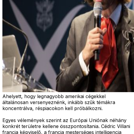
Ahelyett, hogy legnagyobb amerikai cégekkel
általánosan versenyeznénk, inkább szűk témákra
koncentrálva, réspiacokon kell próbálkozni.
Egyes vélemények szerint az Európai Uniónak néhány
konkrét területre kellene összpontosítania. Cédric Villani
francia képviselő, a francia mesterséges intelligencia