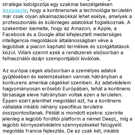
stratégia kidolgozója egy szakmai beszélgetésen
leszögezte
, hogy a kontinensnek a technológia területén
már csak olyan alkalmazásokkal lehet esélye, amelyek a
professzionális és különleges adatokkal foglalkoznak. A
szakember kiemelte, hogy az Amazon, a Apple, a
Facebook és a Google által kifejlesztett mesterséges
intelligencia megoldások általánosságban véve a
legjobbak a piacon kapható termékek és szolgáltatások
közül. Villani szerint ezek a rendszerek elsősorban a
felhasználói dizájn szempontjából kiválóak.
Az európai cégek elsősorban a személyes adatok
gyűjtésében és kielemzésében vannak hátrányban a
konkurens amerikai cégekkel szemben. Az adatvédelem
hagyományosan erősebb Európában, tehát a kontinens
társaságai eleve hátrányban voltak ezen a területen.
Éppen ezért jelenthet megoldást azt, ha a kontinens
vállalatai inkább néhány specifikus területre
összpontosítanak. Példát is mondott ezekre: szerinte
jelenleg a legjobb fordítói platform a német DeepL, míg a
legjobb környezetvédelmi szennyezéseket felügyelő
megoldás francia fejlesztés. De ez csak két, inkább