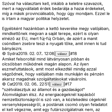
Szóval ha választani kell, inkább a keletire szavazok,
mert a nagyvállalati érdek bedarálja a hazai érdekeket,
míg a másik provinciálisabb, hogy úgy mondjam. Ezzel le
is írtam a magyar politikai helyzetet.
Egyébként hazánkban a kettő keveréke megy valójában,
mindkettőnek megvan a saját terepe, ezért is olyan
elnéző az EU, mert fúj-fúj Orbán, de azért a manit
csöndben zsebre teszi a nyugati tőke, amit innen ki tud
bányászni.
©
Sydra
2019. 02. 07.
.
12:08
|
|
#
18
válasz
Amiket felsoroltál mind látványosan jobban és
olcsóbban működnek magán alapon. Az ilyen
eszmefuttatások, amit most elkezdtél mindig azzal
végződnek, hogy valójában más munkáján és pénzén
akarsz magadnak szolgáltatásokat vásárolni.
©
Cat
2019. 02. 06.
.
22:51
|
|
#
17
válasz
"szétválasztjuk az államot és a gazdaságot"
Álomvilágban élsz. Az energiacégeknél kapásból
nemzetbiztonságról is szó van, a közlekedési cégeknél
versenyképességről, a postának csomó olyan feladatot
el kell végeznie, amit egy futárszolgálatnak nem, az