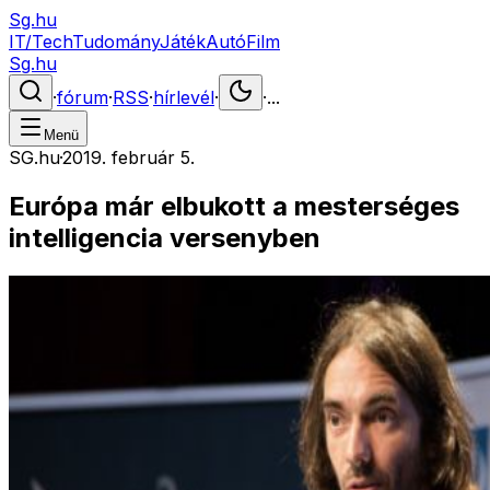
Sg.hu
IT/Tech
Tudomány
Játék
Autó
Film
Sg.hu
·
fórum
·
RSS
·
hírlevél
·
·
...
Menü
SG.hu
·
2019. február 5.
Európa már elbukott a mesterséges
intelligencia versenyben