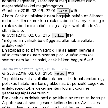
konkrét cégeknek, zsarolással meg túlfizetett állami
megrendelésekkel megtámogatva.
©
ostoros
2019. 02. 06.
.
22:01
|
|
#
15
válasz
Aham. Csak a vállalatok nem hagyják békén az államot...
tudod... kellenek nekik a rájuk szabott törvények, meg a
rájuk szabott minimálbér, meg a rájuk szabott adózás,
stb. stb. stb.
©
Sydra
2019. 02. 06.
.
21:51
|
|
#
14
válasz
"még nem nyalnak be eléggé az államok a vállalati
érdekeknek"
Én szabad piac párti vagyok. Ha az állam benyal a
vállalatoknak az nem szabad piac. A vállalatokkal
semmit nem kell csinálni, csak békén hagyni őket!
Utoljára szerkesztette: Sydra, 2019.02.06. 21:52:03
©
Sydra
2019. 02. 06.
.
21:50
|
|
#
13
válasz
"a politikusakat a vállalkozók pénzelik, tehát amikor egy
politikus hatalomra kerül, akkor az őt pénzelő cégek és
érdekcsoportok érdekei mentén fog működni és
gazdasági lépésket tenni."
Bárkinek az érdekeit nézi a politikus az rossz és korrupt.
A politikusnak semlegesnek kellene lennie. Az összes
célja az legyen, hogy az állam területén ne legyen