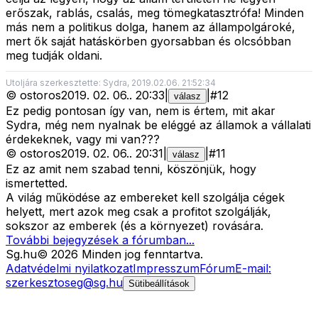
erőszak, rablás, csalás, meg tömegkatasztrófa! Minden
más nem a politikus dolga, hanem az állampolgároké,
mert ők saját hatáskörben gyorsabban és olcsóbban
meg tudják oldani.
Utoljára szerkesztette: Sydra, 2019.02.06. 21:52:34
©
ostoros
2019. 02. 06.
.
20:33
|
|
#
12
válasz
Ez pedig pontosan így van, nem is értem, mit akar
Sydra, még nem nyalnak be eléggé az államok a vállalati
érdekeknek, vagy mi van???
©
ostoros
2019. 02. 06.
.
20:31
|
|
#
11
válasz
Ez az amit nem szabad tenni, köszönjük, hogy
ismertetted.
A világ működése az embereket kell szolgálja cégek
helyett, mert azok meg csak a profitot szolgálják,
sokszor az emberek (és a környezet) rovására.
További bejegyzések a fórumban...
Sg
.hu
©
2026
Minden jog fenntartva.
Adatvédelmi nyilatkozat
Impresszum
Fórum
E-mail:
szerkesztoseg@sg.hu
Sütibeállítások