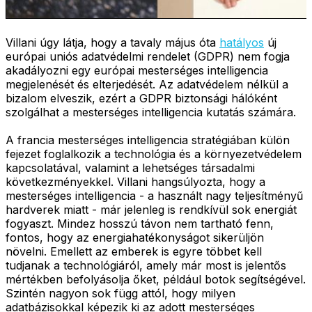
Villani úgy látja, hogy a tavaly május óta
hatályos
új
európai uniós adatvédelmi rendelet (GDPR) nem fogja
akadályozni egy európai mesterséges intelligencia
megjelenését és elterjedését. Az adatvédelem nélkül a
bizalom elveszik, ezért a GDPR biztonsági hálóként
szolgálhat a mesterséges intelligencia kutatás számára.
A francia mesterséges intelligencia stratégiában külön
fejezet foglalkozik a technológia és a környezetvédelem
kapcsolatával, valamint a lehetséges társadalmi
következményekkel. Villani hangsúlyozta, hogy a
mesterséges intelligencia - a használt nagy teljesítményű
hardverek miatt - már jelenleg is rendkívül sok energiát
fogyaszt. Mindez hosszú távon nem tartható fenn,
fontos, hogy az energiahatékonyságot sikerüljön
növelni. Emellett az emberek is egyre többet kell
tudjanak a technológiáról, amely már most is jelentős
mértékben befolyásolja őket, például botok segítségével.
Szintén nagyon sok függ attól, hogy milyen
adatbázisokkal képezik ki az adott mesterséges