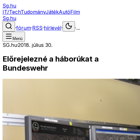
Sg.hu
IT/Tech
Tudomány
Játék
Autó
Film
Sg.hu
·
fórum
·
RSS
·
hírlevél
·
·
...
Menü
SG.hu
·
2018. július 30.
Előrejelezné a háborúkat a
Bundeswehr