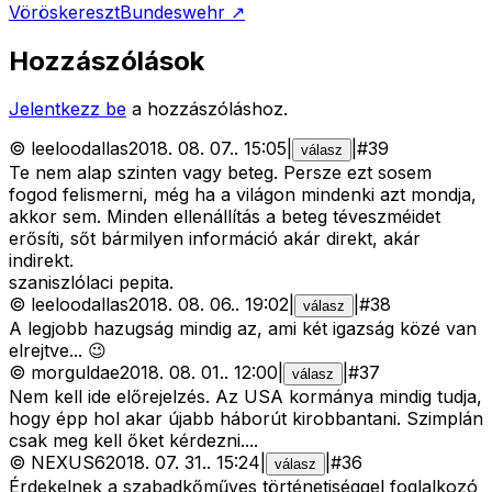
Vöröskereszt
Bundeswehr
↗
Hozzászólások
Jelentkezz be
a hozzászóláshoz.
©
leeloodallas
2018. 08. 07.
.
15:05
|
|
#
39
válasz
Te nem alap szinten vagy beteg. Persze ezt sosem
fogod felismerni, még ha a világon mindenki azt mondja,
akkor sem. Minden ellenállítás a beteg téveszméidet
erősíti, sőt bármilyen információ akár direkt, akár
indirekt.
szaniszlólaci pepita.
©
leeloodallas
2018. 08. 06.
.
19:02
|
|
#
38
válasz
A legjobb hazugság mindig az, ami két igazság közé van
elrejtve... 😉
©
morguldae
2018. 08. 01.
.
12:00
|
|
#
37
válasz
Nem kell ide előrejelzés. Az USA kormánya mindig tudja,
hogy épp hol akar újabb háborút kirobbantani. Szimplán
csak meg kell őket kérdezni....
©
NEXUS6
2018. 07. 31.
.
15:24
|
|
#
36
válasz
Érdekelnek a szabadkőműves történetiséggel foglalkozó