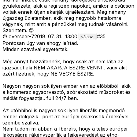
gyülekezete, akik a régi szép napokat, amikor a csúcson
voltak ennek útján akarják újraéleszteni. Meg néhány
újgazdag üzletember, akik még nagyobb hatalomra
vágynak, mint amit a pénzükkel meg tudnak vásárolni.
Szerintem. 😊
©
overseer-7
2018. 07. 31.
.
13:00
|
|
#
35
válasz
Pontosan úgy van ahogy leírtad.
Minden szavával egyetértek.
Még annyit hozzátennék, hogy csak az nem látja az
igazságot aki NEM AKARJA ÉSZRE VENNI.. vagy akit
azért fizetnek, hogy NE VEGYE ÉSZRE.
Nagyon nagyon sok ilyen ember van az előbbiből, akik
a kommersz agysorvasztó, szórakoztató műsorokat és
médiát fogyasztja.. full 24/7 ben.
Az utóbbiból is nagyon sok ilyen liberális megmondó
ember dolgozik.. pont az európai őslakosok érdekével
szembe szállva.
Nem tudom mi abban a liberális, hogy a teljes európai
lakosságra rákényszerítik a fajkeveredést az etno-