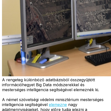
A rengeteg különböző adatbázisból összegyűjtött
információhegyet Big Data módszerekkel és
mesterséges intelligencia segítségével elemeznék ki.
A német szövetségi védelmi minisztérium mesterséges
intelligencia segítségével
elemezne
nagy
adatmennyiségeket, hogy előre tudja jelezni a