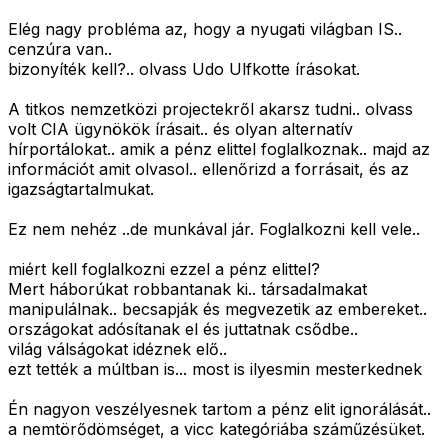
Elég nagy probléma az, hogy a nyugati világban IS..
cenzúra van..
bizonyíték kell?.. olvass Udo Ulfkotte írásokat.
A titkos nemzetközi projectekről akarsz tudni.. olvass
volt CIA ügynökök írásait.. és olyan alternatív
hírportálokat.. amik a pénz elittel foglalkoznak.. majd az
információt amit olvasol.. ellenőrizd a forrásait, és az
igazságtartalmukat.
Ez nem nehéz ..de munkával jár. Foglalkozni kell vele..
miért kell foglalkozni ezzel a pénz elittel?
Mert háborúkat robbantanak ki.. társadalmakat
manipulálnak.. becsapják és megvezetik az embereket..
országokat adósítanak el és juttatnak csődbe..
világ válságokat idéznek elő..
ezt tették a múltban is... most is ilyesmin mesterkednek
Én nagyon veszélyesnek tartom a pénz elit ignorálását..
a nemtörődömséget, a vicc kategóriába száműzésüket.