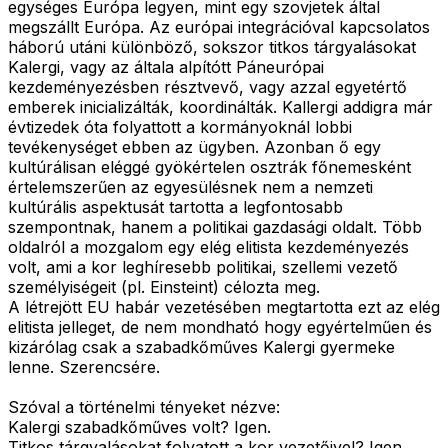
egységes Európa legyen, mint egy szovjetek által
megszállt Európa. Az európai integrációval kapcsolatos
háború utáni különböző, sokszor titkos tárgyalásokat
Kalergi, vagy az általa alpítótt Páneurópai
kezdeményezésben résztvevő, vagy azzal egyetértő
emberek inicializálták, koordinálták. Kallergi addigra már
évtizedek óta folyattott a kormányoknál lobbi
tevékenységet ebben az ügyben. Azonban ő egy
kultúrálisan eléggé gyökértelen osztrák főnemesként
értelemszerűen az egyesülésnek nem a nemzeti
kultúrális aspektusát tartotta a legfontosabb
szempontnak, hanem a politikai gazdasági oldalt. Több
oldalról a mozgalom egy elég elitista kezdeményezés
volt, ami a kor leghíresebb politikai, szellemi vezető
személyiségeit (pl. Einsteint) célozta meg.
A létrejött EU habár vezetésében megtartotta ezt az elég
elitista jelleget, de nem mondható hogy egyértelműen és
kizárólag csak a szabadkőműves Kalergi gyermeke
lenne. Szerencsére.
Szóval a történelmi tényeket nézve:
Kalergi szabadkőműves volt? Igen.
Titkos tárgyalásokat folyatott a kor vezetőivel? Igen.