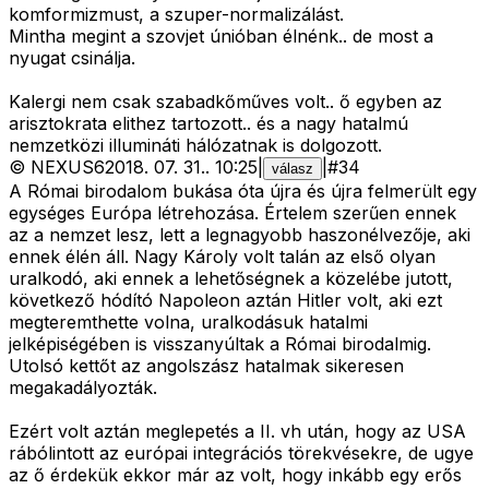
komformizmust, a szuper-normalizálást.
Mintha megint a szovjet únióban élnénk.. de most a
nyugat csinálja.
Kalergi nem csak szabadkőműves volt.. ő egyben az
arisztokrata elithez tartozott.. és a nagy hatalmú
nemzetközi illumináti hálózatnak is dolgozott.
©
NEXUS6
2018. 07. 31.
.
10:25
|
|
#
34
válasz
A Római birodalom bukása óta újra és újra felmerült egy
egységes Európa létrehozása. Értelem szerűen ennek
az a nemzet lesz, lett a legnagyobb haszonélvezője, aki
ennek élén áll. Nagy Károly volt talán az első olyan
uralkodó, aki ennek a lehetőségnek a közelébe jutott,
következő hódító Napoleon aztán Hitler volt, aki ezt
megteremthette volna, uralkodásuk hatalmi
jelképiségében is visszanyúltak a Római birodalmig.
Utolsó kettőt az angolszász hatalmak sikeresen
megakadályozták.
Ezért volt aztán meglepetés a II. vh után, hogy az USA
rábólintott az európai integrációs törekvésekre, de ugye
az ő érdekük ekkor már az volt, hogy inkább egy erős