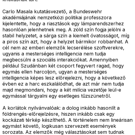
Carlo Masala kutatásvezető, a Bundeswehr
akadémiájának nemzetközi politikai professzora
kijelentette, hogy a riasztások egy lámparendszerhez
hasonlóan jelenhetnek meg. A zöld szín fogja jelölni a
stabil helyzetet, a sárga szín a kiemelt óvatosságot, míg
a piros szín azt, hogy a helyzet bármikor robbanhat. A
cél nem az emberi elemzők lecserélése szoftverekre,
ugyanis a mesterséges intelligencia nem tudja
megbecsülni a szociális interakciókat. Amennyiben
például Szudánban két csoport fegyvert ragad, hogy
egymás ellen harcoljon, ugyan a mesterséges
intelligencia képes lesz előrejelezni, hogy a következő
évben ez a harc eszkalálódhat, de azt már nem tudja
majd megmondani, hogy a két milícia vezetője leül-e
egymással tárgyalni egy esetleges tűzszünetről.
A korlátok nyilvánvalóak: a dolog inkább hasonlít a
földrengés-előrejelzésre, hiszen inkább csak egy
kockázati térkép készíthető. A történelem nem lineárisan
egymást követő, logikusan szervezett események
sorozata. Az elemzők még választásokat sem tudnak