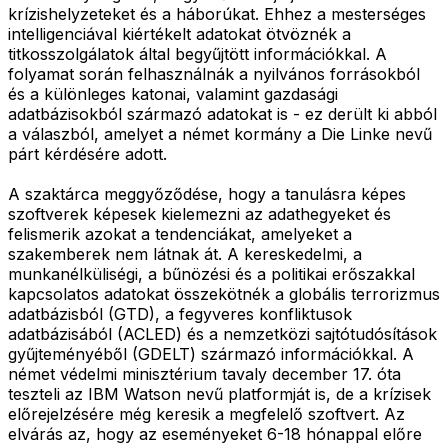
krízishelyzeteket és a háborúkat. Ehhez a mesterséges
intelligenciával kiértékelt adatokat ötvöznék a
titkosszolgálatok által begyűjtött információkkal. A
folyamat során felhasználnák a nyilvános forrásokból
és a különleges katonai, valamint gazdasági
adatbázisokból származó adatokat is - ez derült ki abból
a válaszból, amelyet a német kormány a Die Linke nevű
párt kérdésére adott.
A szaktárca meggyőződése, hogy a tanulásra képes
szoftverek képesek kielemezni az adathegyeket és
felismerik azokat a tendenciákat, amelyeket a
szakemberek nem látnak át. A kereskedelmi, a
munkanélküliségi, a bűnözési és a politikai erőszakkal
kapcsolatos adatokat összekötnék a globális terrorizmus
adatbázisból (GTD), a fegyveres konfliktusok
adatbázisából (ACLED) és a nemzetközi sajtótudósítások
gyűjteményéből (GDELT) származó információkkal. A
német védelmi minisztérium tavaly december 17. óta
teszteli az IBM Watson nevű platformját is, de a krízisek
előrejelzésére még keresik a megfelelő szoftvert. Az
elvárás az, hogy az eseményeket 6-18 hónappal előre