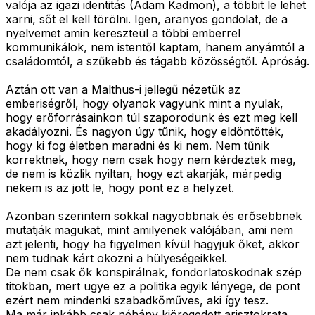
valója az igazi identitás (Adam Kadmon), a többit le lehet
xarni, sőt el kell törölni. Igen, aranyos gondolat, de a
nyelvemet amin kereszteül a többi emberrel
kommunikálok, nem istentől kaptam, hanem anyámtól a
családomtól, a szűkebb és tágabb közösségtől. Apróság.
Aztán ott van a Malthus-i jellegű nézetük az
emberiségről, hogy olyanok vagyunk mint a nyulak,
hogy erőforrásainkon túl szaporodunk és ezt meg kell
akadályozni. És nagyon úgy tűnik, hogy eldöntötték,
hogy ki fog életben maradni és ki nem. Nem tűnik
korrektnek, hogy nem csak hogy nem kérdeztek meg,
de nem is közlik nyiltan, hogy ezt akarják, márpedig
nekem is az jött le, hogy pont ez a helyzet.
Azonban szerintem sokkal nagyobbnak és erősebbnek
mutatják magukat, mint amilyenek valójában, ami nem
azt jelenti, hogy ha figyelmen kívül hagyjuk őket, akkor
nem tudnak kárt okozni a hülyeségeikkel.
De nem csak ők konspirálnak, fondorlatoskodnak szép
titokban, mert ugye ez a politika egyik lényege, de pont
ezért nem mindenki szabadkőműves, aki így tesz.
Ma már inkább csak néhány kiöregedett arisztokrata