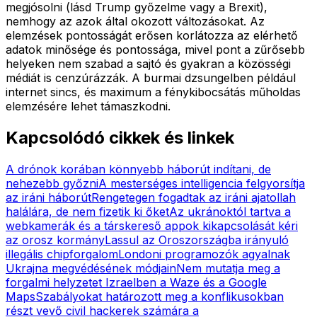
megjósolni (lásd Trump győzelme vagy a Brexit),
nemhogy az azok által okozott változásokat. Az
elemzések pontosságát erősen korlátozza az elérhető
adatok minősége és pontossága, mivel pont a zűrősebb
helyeken nem szabad a sajtó és gyakran a közösségi
médiát is cenzúrázzák. A burmai dzsungelben például
internet sincs, és maximum a fénykibocsátás műholdas
elemzésére lehet támaszkodni.
Kapcsolódó cikkek és linkek
A drónok korában könnyebb háborút indítani, de
nehezebb győzni
A mesterséges intelligencia felgyorsítja
az iráni háborút
Rengetegen fogadtak az iráni ajatollah
halálára, de nem fizetik ki őket
Az ukránoktól tartva a
webkamerák és a társkereső appok kikapcsolását kéri
az orosz kormány
Lassul az Oroszországba irányuló
illegális chipforgalom
Londoni programozók agyalnak
Ukrajna megvédésének módjain
Nem mutatja meg a
forgalmi helyzetet Izraelben a Waze és a Google
Maps
Szabályokat határozott meg a konflikusokban
részt vevő civil hackerek számára a