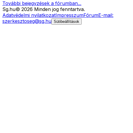
További bejegyzések a fórumban...
Sg
.hu
©
2026
Minden jog fenntartva.
Adatvédelmi nyilatkozat
Impresszum
Fórum
E-mail:
szerkesztoseg@sg.hu
Sütibeállítások