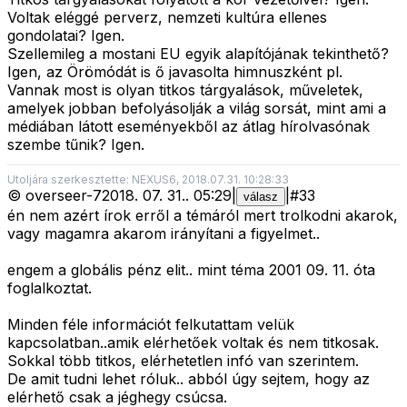
Voltak eléggé perverz, nemzeti kultúra ellenes
gondolatai? Igen.
Szellemileg a mostani EU egyik alapítójának tekinthető?
Igen, az Örömódát is ő javasolta himnuszként pl.
Vannak most is olyan titkos tárgyalások, műveletek,
amelyek jobban befolyásolják a világ sorsát, mint ami a
médiában látott eseményekből az átlag hírolvasónak
szembe tűnik? Igen.
Utoljára szerkesztette: NEXUS6, 2018.07.31. 10:28:33
©
overseer-7
2018. 07. 31.
.
05:29
|
|
#
33
válasz
én nem azért írok erről a témáról mert trolkodni akarok,
vagy magamra akarom irányítani a figyelmet..
engem a globális pénz elit.. mint téma 2001 09. 11. óta
foglalkoztat.
Minden féle információt felkutattam velük
kapcsolatban..amik elérhetőek voltak és nem titkosak.
Sokkal több titkos, elérhetetlen infó van szerintem.
De amit tudni lehet róluk.. abból úgy sejtem, hogy az
elérhető csak a jéghegy csúcsa.