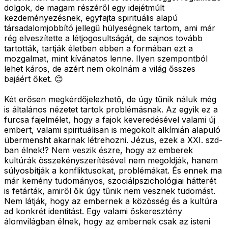
dolgok, de magam részéről egy idejétmúlt
kezdeményezésnek, egyfajta spirituális alapú
társadalomjobbító jellegű hülyeségnek tartom, ami már
rég elveszítette a létjogosultságát, de sajnos tovább
tartották, tartják életben ebben a formában ezt a
mozgalmat, mint kívánatos lenne. Ilyen szempontból
lehet káros, de azért nem okolnám a világ ősszes
bajáért őket. 😊
Két erősen megkérdőjelezhető, de úgy tűnik náluk még
is általános nézetet tartok problémásnak. Az egyik ez a
furcsa fajelmélet, hogy a fajok keveredésével valami új
embert, valami spirituálisan is megokolt alkímián alapuló
übermensht akarnak létrehozni. Jézus, ezek a XXI. szd-
ban élnek!? Nem veszik észre, hogy az emberek
kultúrák összekényszerítésével nem megoldják, hanem
súlyosbítják a konfliktusokat, problémákat. És ennek ma
már kemény tudományos, szociálpszichológiai hátterét
is fetárták, amiről ők úgy tűnik nem vesznek tudomást.
Nem látják, hogy az embernek a közösség és a kultúra
ad konkrét identitást. Egy valami őskeresztény
álomvilágban élnek, hogy az embernek csak az isteni