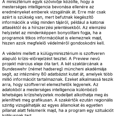
A minisztérium egyik szóvivője közölte, hogy a
mesterséges intelligencia bevonása ellenére az
eredményeket emberek vizsgálnák át. Erre már csak
azért is szükség van, mert befutnak kiegészítő
információk a világ minden tájáról, például a katonai
attaséktól és a hírszerzési jelentésekből. Az elemzési
helyzetet az mindenképpen bonyolítani fogja, ha a
programok titkos információkat is elemeznek majd,
hiszen azok megfelelő védelméről gondoskodni kell.
A védelmi mellett a külügyminisztérium is szoftveren
alapuló krízis-előrejelzést tesztel. A Preview nevű
projekt március eleje óta tart. A két szaktárcának a
Bundeswehr (német hadsereg) müncheni akadémiája
segít, az intézmény 80 adatbázist kutat át, amelyek több
millió információt tartalmaznak. Ezeket alkalmassá teszik
arra, hogy szoftverrel elemezhetők legyenek. Az
adatokból a mesterséges intelligencia különböző
lehetséges krízishelyzetek modelljeit alkothatja meg és
jelenítheti meg grafikusan. A szakértők ezután regionális
szintig vizsgálhatják az egyes államokat és egyetlen
pillanat alatt felismerik majd, ha a program egy szituációt
kritikusnak tart.