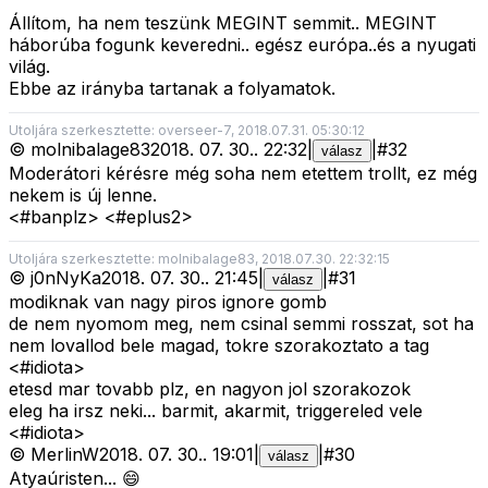
Állítom, ha nem teszünk MEGINT semmit.. MEGINT
háborúba fogunk keveredni.. egész európa..és a nyugati
világ.
Ebbe az irányba tartanak a folyamatok.
Utoljára szerkesztette: overseer-7, 2018.07.31. 05:30:12
©
molnibalage83
2018. 07. 30.
.
22:32
|
|
#
32
válasz
Moderátori kérésre még soha nem etettem trollt, ez még
nekem is új lenne.
<#banplz>
<#eplus2>
Utoljára szerkesztette: molnibalage83, 2018.07.30. 22:32:15
©
j0nNyKa
2018. 07. 30.
.
21:45
|
|
#
31
válasz
modiknak van nagy piros ignore gomb
de nem nyomom meg, nem csinal semmi rosszat, sot ha
nem lovallod bele magad, tokre szorakoztato a tag
<#idiota>
etesd mar tovabb plz, en nagyon jol szorakozok
eleg ha irsz neki... barmit, akarmit, triggereled vele
<#idiota>
©
MerlinW
2018. 07. 30.
.
19:01
|
|
#
30
válasz
Atyaúristen... 😄