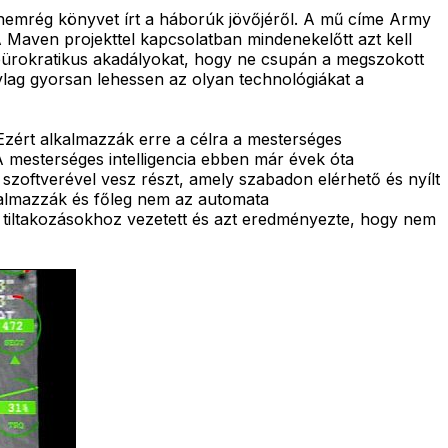
nemrég könyvet írt a háborúk jövőjéről. A mű címe Army
Maven projekttel kapcsolatban mindenekelőtt azt kell
a bürokratikus akadályokat, hogy ne csupán a megszokott
nylag gyorsan lehessen az olyan technológiákat a
Ezért alkalmazzák erre a célra a mesterséges
A mesterséges intelligencia ebben már évek óta
zoftverével vesz részt, amely szabadon elérhető és nyílt
kalmazzák és főleg nem az automata
 tiltakozásokhoz vezetett és azt eredményezte, hogy nem