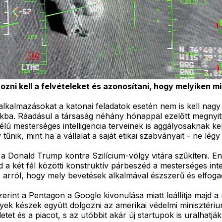
ozni kell a felvételeket és azonosítani, hogy melyiken mi
alkalmazásokat a katonai feladatok esetén nem is kell na
kba. Ráadásul a társaság néhány hónappal ezelőtt megnyito
lú mesterséges intelligencia terveinek is aggályosaknak k
tűnik, mint ha a vállalat a saját etikai szabványait - ne lég
 Donald Trump kontra Szilícium-völgy vitára szűkíteni. En
a két fél közötti konstruktív párbeszéd a mesterséges inte
e arról, hogy mely bevetések alkalmával észszerű és elfog
int a Pentagon a Google kivonulása miatt leállítja majd a m
ek készek együtt dolgozni az amerikai védelmi minisztériu
etet és a piacot, s az utóbbit akár új startupok is uralhat