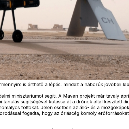
nnyire is érthető a lépés, mindez a háborúk jövőbeli lebon
elmi minisztériumot segíti. A Maven projekt már tavaly ápri
nulás segítségével kutassa át a drónok által készített dig
omályos foltokat. Jelen esetben az álló- és a mozgóképek
rodással fogadta, hogy az óriáscég komoly erőforrásokat f