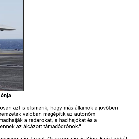
rónja
san azt is elismerik, hogy más államok a jövőben
s nemzetek valóban megépítik az autonóm
adhatják a radarokat, a hadihajókat és a
elennek az álcázott támadódrónok."
anciaország, Izrael, Oroszország és Kína. Ezért abból