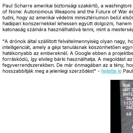
Paul Scharre amerikai biztonsági szakértő, a washingto
of None: Autonomous Weapons and the Future of War és áp
tudni, hogy az amerikai védelmi minisztériumon belül els
hadiipari konszernekkel lehessen együtt dolgozni, hanem 
katonaság számára használhatóvá tenni, mint a mestersége
"A drónok által szállított felvételmennyiség olyan nagy
intelligenciát, amely a gépi tanulásnak köszönhetően egy
hatékonyabb az embereknél. A Google ebben a projektben 
forráskódú, így elvileg bárki használhatja. A megoldást
fegyverrendszerekben. De már önmagában az a tény, hogy
hosszabbítják meg a jelenlegi szerződést" -
fejtette ki
Paul