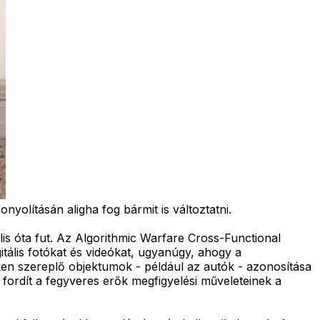
yolításán aligha fog bármit is változtatni.
lis óta fut. Az Algorithmic Warfare Cross-Functional
itális fotókat és videókat, ugyanúgy, ahogy a
en szereplő objektumok - például az autók - azonosítása
ordít a fegyveres erők megfigyelési műveleteinek a