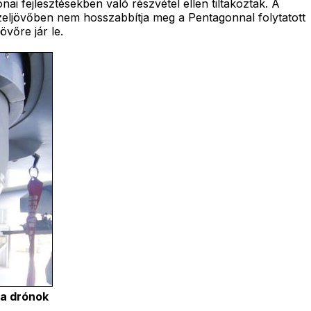
ai fejlesztésekben való részvétel ellen tiltakoztak. A
zeljövőben nem hosszabbítja meg a Pentagonnal folytatott
övőre jár le.
 a drónok