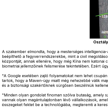
Osztály
A szakember elmondta, hogy a mesterséges intelligencia-
beépíthető a fegyverrendszerekbe, mint a civil megoldáso
központját, annak ellenére, hogy még Kína nem katonai cé
biometriai jellemzőinek felismerése tekintetében. Ezért úgy 
"A Google esetében zajló folyamatokat nem lehet csupán a
tartok, hogy a Maven-ügy miatt még nehezebbé válik majd 
és a biztonsági szakértőknek sürgősen beszélniük kellen
"Minden olyan gondolat finoman szólva butaság, amely szer
vannak olyan magántulajdonban lévő vállalkozások, amely
összegeket fektet be a technológiába, megteremti a keresl