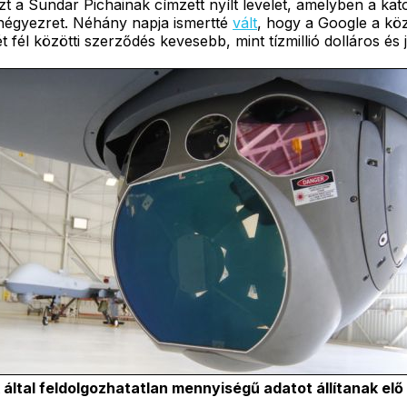
t a Sundar Pichainak címzett nyílt levelet, amelyben a katon
négyezret. Néhány napja ismertté
vált
, hogy a Google a kö
 fél közötti szerződés kevesebb, mint tízmillió dolláros és j
által feldolgozhatatlan mennyiségű adatot állítanak elő