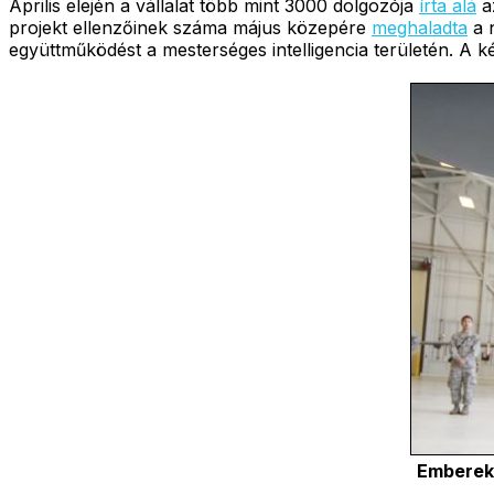
Április elején a vállalat több mint 3000 dolgozója
írta alá
az
projekt ellenzőinek száma május közepére
meghaladta
a 
együttműködést a mesterséges intelligencia területén. A két
Emberek 