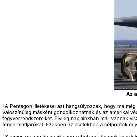
Az a
"A Pentagon illetékesei azt hangsúlyozzák, hogy ma még
valószínűleg másként gondolkozhatnak és az amerikai véd
fegyverrendszereiket. Elvileg napjainkban már vannak vi
tengeralattjárókat. Ezekben az esetekben a célpontok eg
"Számos ország dolgozik ilyen robotrepülőgépek kísérleti