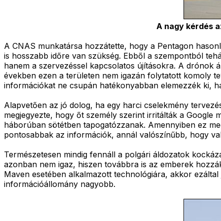
A nagy kérdés a
A CNAS munkatársa hozzátette, hogy a Pentagon hasonló pr
is hosszabb időre van szükség. Ebből a szempontból tehá
hanem a szervezéssel kapcsolatos újításokra. A drónok ál
években ezen a területen nem igazán folytatott komoly te
információkat ne csupán hatékonyabban elemezzék ki, han
Alapvetően az jó dolog, ha egy harci cselekmény tervezés
megjegyezte, hogy őt személy szerint irritálták a Google 
háborúban sötétben tapogatózzanak. Amennyiben ez megtö
pontosabbak az információk, annál valószínűbb, hogy valód
Természetesen mindig fennáll a polgári áldozatok kockáza
azonban nem igaz, hiszen továbbra is az emberek hozzák 
Maven esetében alkalmazott technológiára, akkor ezáltal 
információállomány nagyobb.