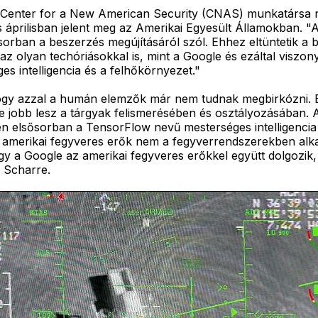
ni Center for a New American Security (CNAS) munkatársa 
rilisban jelent meg az Amerikai Egyesült Államokban. "A 
ősorban a beszerzés megújításáról szól. Ehhez eltüntetik 
az olyan techóriásokkal is, mint a Google és ezáltal viszo
s intelligencia és a felhőkörnyezet."
, hogy azzal a humán elemzők már nem tudnak megbirkózni. 
re jobb lesz a tárgyak felismerésében és osztályozásában. 
elsősorban a TensorFlow nevű mesterséges intelligencia s
 az amerikai fegyveres erők nem a fegyverrendszerekben al
 a Google az amerikai fegyveres erőkkel együtt dolgozik,
 Scharre.