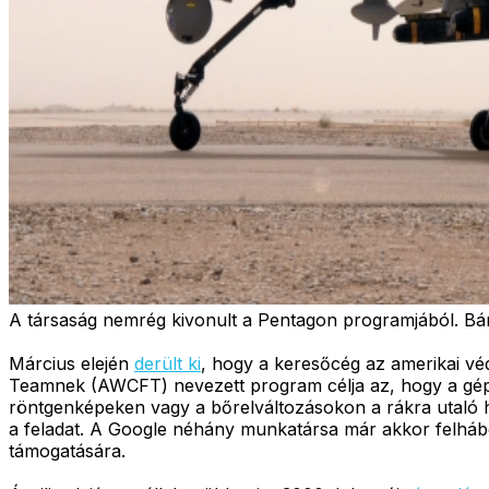
A társaság nemrég kivonult a Pentagon programjából. Bárme
Március elején
derült ki
, hogy a keresőcég az amerikai véd
Teamnek (AWCFT) nevezett program célja az, hogy a gépi ta
röntgenképeken vagy a bőrelváltozásokon a rákra utaló h
a feladat. A Google néhány munkatársa már akkor felhábo
támogatására.