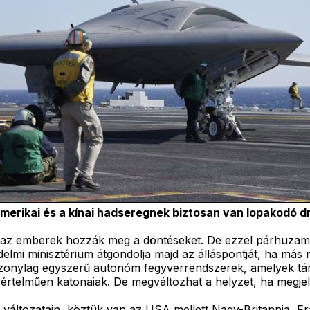
merikai és a kínai hadseregnek biztosan van lopakodó d
 az emberek hozzák meg a döntéseket. De ezzel párhuzamo
elmi minisztérium átgondolja majd az álláspontját, ha má
szonylag egyszerű autonóm fegyverrendszerek, amelyek tám
yértelműen katonaiak. De megváltozhat a helyzet, ha megj
 változatain, köztük van az USA mellett Nagy-Britannia, Fr