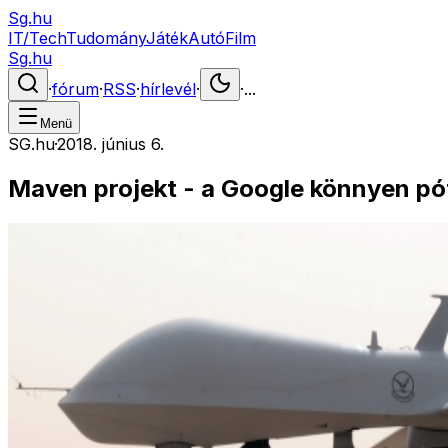
Sg.hu
IT/Tech
Tudomány
Játék
Autó
Film
Sg.hu
·
fórum
·
RSS
·
hírlevél
·
·
...
Menü
SG.hu
·
2018. június 6.
Maven projekt - a Google könnyen pó