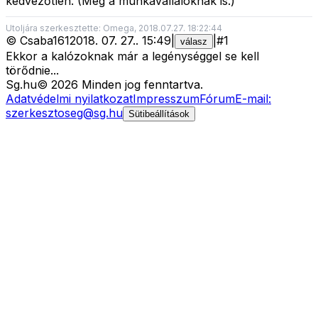
kedvezőtlen. (Meg a munkavállalóknak is.)
Utoljára szerkesztette: Omega, 2018.07.27. 18:22:44
©
Csaba161
2018. 07. 27.
.
15:49
|
|
#
1
válasz
Ekkor a kalózoknak már a legénységgel se kell
törődnie...
Sg
.hu
©
2026
Minden jog fenntartva.
Adatvédelmi nyilatkozat
Impresszum
Fórum
E-mail:
szerkesztoseg@sg.hu
Sütibeállítások