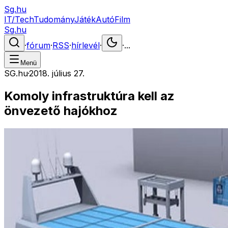
Sg.hu
IT/Tech
Tudomány
Játék
Autó
Film
Sg.hu
·
fórum
·
RSS
·
hírlevél
·
·
...
Menü
SG.hu
·
2018. július 27.
Komoly infrastruktúra kell az
önvezető hajókhoz