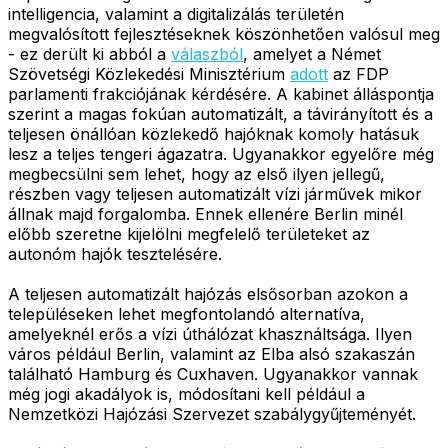
intelligencia, valamint a digitalizálás területén
megvalósított fejlesztéseknek köszönhetően valósul meg
- ez derült ki abból a
válaszból
, amelyet a Német
Szövetségi Közlekedési Minisztérium
adott
az FDP
parlamenti frakciójának kérdésére. A kabinet álláspontja
szerint a magas fokúan automatizált, a távirányított és a
teljesen önállóan közlekedő hajóknak komoly hatásuk
lesz a teljes tengeri ágazatra. Ugyanakkor egyelőre még
megbecsülni sem lehet, hogy az első ilyen jellegű,
részben vagy teljesen automatizált vízi járművek mikor
állnak majd forgalomba. Ennek ellenére Berlin minél
előbb szeretne kijelölni megfelelő területeket az
autonóm hajók tesztelésére.
A teljesen automatizált hajózás elsősorban azokon a
településeken lehet megfontolandó alternatíva,
amelyeknél erős a vízi úthálózat khasználtsága. Ilyen
város például Berlin, valamint az Elba alsó szakaszán
található Hamburg és Cuxhaven. Ugyanakkor vannak
még jogi akadályok is, módosítani kell például a
Nemzetközi Hajózási Szervezet szabálygyűjteményét.