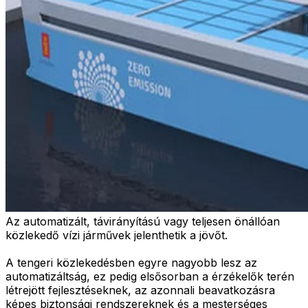
Az automatizált, távirányítású vagy teljesen önállóan
közlekedő vízi járművek jelenthetik a jövőt.
A tengeri közlekedésben egyre nagyobb lesz az
automatizáltság, ez pedig elsősorban a érzékelők terén
létrejött fejlesztéseknek, az azonnali beavatkozásra
képes biztonsági rendszereknek és a mesterséges