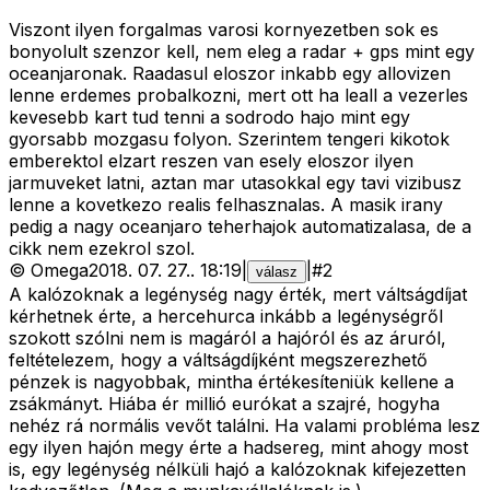
Viszont ilyen forgalmas varosi kornyezetben sok es
bonyolult szenzor kell, nem eleg a radar + gps mint egy
oceanjaronak. Raadasul eloszor inkabb egy allovizen
lenne erdemes probalkozni, mert ott ha leall a vezerles
kevesebb kart tud tenni a sodrodo hajo mint egy
gyorsabb mozgasu folyon. Szerintem tengeri kikotok
emberektol elzart reszen van esely eloszor ilyen
jarmuveket latni, aztan mar utasokkal egy tavi vizibusz
lenne a kovetkezo realis felhasznalas. A masik irany
pedig a nagy oceanjaro teherhajok automatizalasa, de a
cikk nem ezekrol szol.
©
Omega
2018. 07. 27.
.
18:19
|
|
#
2
válasz
A kalózoknak a legénység nagy érték, mert váltságdíjat
kérhetnek érte, a hercehurca inkább a legénységről
szokott szólni nem is magáról a hajóról és az áruról,
feltételezem, hogy a váltságdíjként megszerezhető
pénzek is nagyobbak, mintha értékesíteniük kellene a
zsákmányt. Hiába ér millió eurókat a szajré, hogyha
nehéz rá normális vevőt találni. Ha valami probléma lesz
egy ilyen hajón megy érte a hadsereg, mint ahogy most
is, egy legénység nélküli hajó a kalózoknak kifejezetten