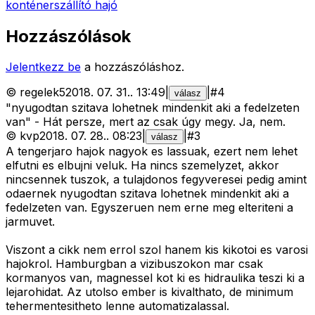
konténerszállító hajó
Hozzászólások
Jelentkezz be
a hozzászóláshoz.
©
regelek5
2018. 07. 31.
.
13:49
|
|
#
4
válasz
"nyugodtan szitava lohetnek mindenkit aki a fedelzeten
van" - Hát persze, mert az csak úgy megy. Ja, nem.
©
kvp
2018. 07. 28.
.
08:23
|
|
#
3
válasz
A tengerjaro hajok nagyok es lassuak, ezert nem lehet
elfutni es elbujni veluk. Ha nincs szemelyzet, akkor
nincsennek tuszok, a tulajdonos fegyveresei pedig amint
odaernek nyugodtan szitava lohetnek mindenkit aki a
fedelzeten van. Egyszeruen nem erne meg elteriteni a
jarmuvet.
Viszont a cikk nem errol szol hanem kis kikotoi es varosi
hajokrol. Hamburgban a vizibuszokon mar csak
kormanyos van, magnessel kot ki es hidraulika teszi ki a
lejarohidat. Az utolso ember is kivalthato, de minimum
tehermentesitheto lenne automatizalassal.