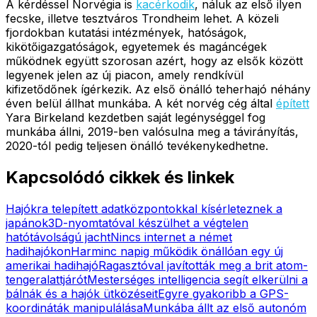
A kérdéssel Norvégia is
kacérkodik
, náluk az első ilyen
fecske, illetve tesztváros Trondheim lehet. A közeli
fjordokban kutatási intézmények, hatóságok,
kikötőigazgatóságok, egyetemek és magáncégek
működnek együtt szorosan azért, hogy az elsők között
legyenek jelen az új piacon, amely rendkívül
kifizetődőnek ígérkezik. Az első önálló teherhajó néhány
éven belül állhat munkába. A két norvég cég által
épített
Yara Birkeland kezdetben saját legénységgel fog
munkába állni, 2019-ben valósulna meg a távirányítás,
2020-tól pedig teljesen önálló tevékenykedhetne.
Kapcsolódó cikkek és linkek
Hajókra telepített adatközpontokkal kísérleteznek a
japánok
3D-nyomtatóval készülhet a végtelen
hatótávolságú jacht
Nincs internet a német
hadihajókon
Harminc napig működik önállóan egy új
amerikai hadihajó
Ragasztóval javították meg a brit atom-
tengeralattjárót
Mesterséges intelligencia segít elkerülni a
bálnák és a hajók ütközéseit
Egyre gyakoribb a GPS-
koordináták manipulálása
Munkába állt az első autonóm