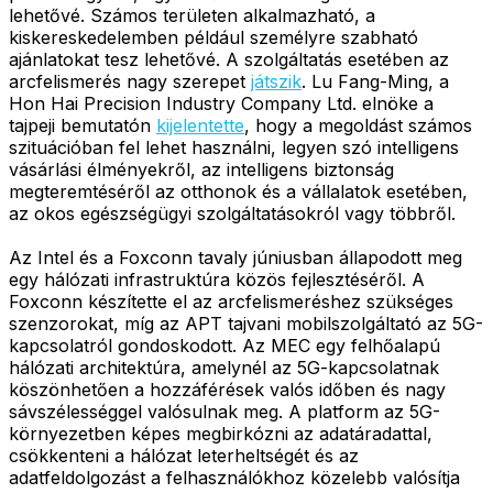
lehetővé. Számos területen alkalmazható, a
kiskereskedelemben például személyre szabható
ajánlatokat tesz lehetővé. A szolgáltatás esetében az
arcfelismerés nagy szerepet
játszik
. Lu Fang-Ming, a
Hon Hai Precision Industry Company Ltd. elnöke a
tajpeji bemutatón
kijelentette
, hogy a megoldást számos
szituációban fel lehet használni, legyen szó intelligens
vásárlási élményekről, az intelligens biztonság
megteremtéséről az otthonok és a vállalatok esetében,
az okos egészségügyi szolgáltatásokról vagy többről.
Az Intel és a Foxconn tavaly júniusban állapodott meg
egy hálózati infrastruktúra közös fejlesztéséről. A
Foxconn készítette el az arcfelismeréshez szükséges
szenzorokat, míg az APT tajvani mobilszolgáltató az 5G-
kapcsolatról gondoskodott. Az MEC egy felhőalapú
hálózati architektúra, amelynél az 5G-kapcsolatnak
köszönhetően a hozzáférések valós időben és nagy
sávszélességgel valósulnak meg. A platform az 5G-
környezetben képes megbirkózni az adatáradattal,
csökkenteni a hálózat leterheltségét és az
adatfeldolgozást a felhasználókhoz közelebb valósítja