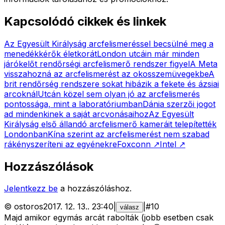
Kapcsolódó cikkek és linkek
Az Egyesült Királyság arcfelismeréssel becsülné meg a
menedékkérők életkorát
London utcáin már minden
járókelőt rendőrségi arcfelismerő rendszer figyel
A Meta
visszahozná az arcfelismerést az okosszemüvegekbe
A
brit rendőrség rendszere sokat hibázik a fekete és ázsiai
arcoknál
Utcán közel sem olyan jó az arcfelismerés
pontossága, mint a laboratóriumban
Dánia szerzői jogot
ad mindenkinek a saját arcvonásaihoz
Az Egyesült
Királyság első állandó arcfelismerő kameráit telepítették
Londonban
Kína szerint az arcfelismerést nem szabad
rákényszeríteni az egyénekre
Foxconn
↗
Intel
↗
Hozzászólások
Jelentkezz be
a hozzászóláshoz.
©
ostoros
2017. 12. 13.
.
23:40
|
|
#
10
válasz
Majd amikor egymás arcát rabolták (jobb esetben csak