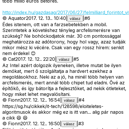
több millió eurós betörés.
http://index.hu/gazdasag/2017/06/27/felmilliard_forintot_
©
Aquator
2017. 12. 13.
.
10:40
|
|
#
6
válasz
Édes istenem, ott van a farzsebetekben a mobil.
Szerintetek a követéshez tényleg arcfelismerésre van
szükség? Ne bohóckodjatok már. 30 cm pontossággal
meghatározza az adótorony, hogy hol vagy, azaz tudják
mikor mész ki vécére. Csak van egy rossz hírem: senkit
nem érdekel 😊
©
Cat
2017. 12. 12.
.
22:20
|
|
#
5
válasz
Az Intel azért dolgozik ilyeneken, illetve mutat be ilyen
demókat, mert ő szolgáltatja a hardvert ezekhez a
megoldásokhoz. Neki az a jó, ha minél több helyen van
arcfelismerés, mert annál több chipet tud eladni. Ővé az
építőkő, és így bátorítja a fejlesztőket, ad nekik ötleteket,
hogy miket lehet megvalósítani.
©
Fionn
2017. 12. 12.
.
16:54
|
|
#
4
válasz
https://sg.hu/cikkek/it-tech/128598/eloiteletes-
algoritmusok és akkor még ez is itt van... alig pár napos
a cikk 😄 😄
©
Fionn
2017. 12. 12.
.
16:50
|
|
#
3
válasz