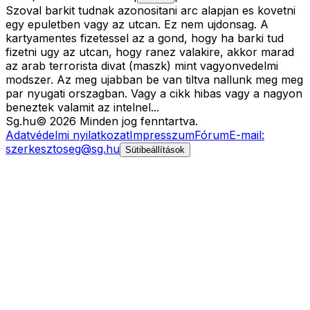
Szoval barkit tudnak azonositani arc alapjan es kovetni
egy epuletben vagy az utcan. Ez nem ujdonsag. A
kartyamentes fizetessel az a gond, hogy ha barki tud
fizetni ugy az utcan, hogy ranez valakire, akkor marad
az arab terrorista divat (maszk) mint vagyonvedelmi
modszer. Az meg ujabban be van tiltva nallunk meg meg
par nyugati orszagban. Vagy a cikk hibas vagy a nagyon
beneztek valamit az intelnel...
Sg
.hu
©
2026
Minden jog fenntartva.
Adatvédelmi nyilatkozat
Impresszum
Fórum
E-mail:
szerkesztoseg@sg.hu
Sütibeállítások