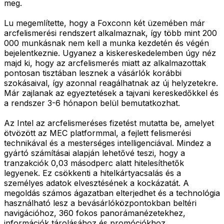
meg.
Lu megemlítette, hogy a Foxconn két üzemében már
arcfelismerési rendszert alkalmaznak, így több mint 200
000 munkásnak nem kell a munka kezdetén és végén
bejelentkeznie. Ugyanez a kiskereskedelemben úgy néz
majd ki, hogy az arcfelismerés miatt az alkalmazottak
pontosan tisztában lesznek a vásárlók korábbi
szokásaival, így azonnal reagálhatnak az új helyzetekre.
Már zajlanak az egyeztetések a tajvani kereskedőkkel és
a rendszer 3-6 hónapon belül bemutatkozhat.
Az Intel az arcfelismeréses fizetést mutatta be, amelyet
ötvözött az MEC platformmal, a fejlett felismerési
technikával és a mesterséges intelligenciával. Mindez a
gyártó számításai alapján lehetővé teszi, hogy a
tranzakciók 0,03 másodperc alatt hitelesíthetők
legyenek. Ez csökkenti a hitelkártyacsalás és a
személyes adatok elvesztésének a kockázatát. A
megoldás számos ágazatban elterjedhet és a technológia
használható lesz a bevásárlóközpontokban beltéri
navigációhoz, 360 fokos panorámanézetekhez,
információk tárolásához és promóciókhoz.