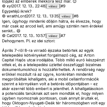
lopják) az emberek mekkora lesz már. 😉
©
xyl
2017. 12. 13.
.
22:48
|
|
#
9
válasz
Egypetéjű ikrek?
©
wraithLord
2017. 12. 13.
.
13:35
|
|
#
8
válasz
Igen, úgyhogy mindenki dőljön hátra, és élvezze, hogy
már csak az arcod kell, ami amúgy szintén nem érdekel
senkit... 😄
©
Cat
2017. 12. 13.
.
10:57
|
|
#
7
válasz
Dehogynem. Pl. ez idei sztori:
Április 7-ről 8-ra virradó éjszaka betörtek az egyik
letelepedési kötvényeket forgalmazó cég, az Arton
Capital Hajós utcai irodájába. Több millió euró készpénzt
vittek el, és a letelepedési üzlettel összefüggő bizalmas
dokumentumokhoz is hozzáférhettek. A rendőrség nagy
erőkkel mozdult rá az ügyre, konkrétan mindenkit
megpróbáltak kihallgatni, aki a mobil cellainformációk
szerint a környéken volt a betörés időpontjában – ez
akár ezernél több embert is jelenthet. A kihallgatásokon
a potenciális tanúknak azt sem mondták el, hogy milyen
ügyben nyomoznak pontosan, csak annyit árultak el,
hogy Oktogon–Nyugati–Deák tér háromszögben volt egy