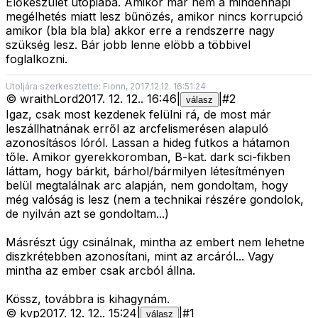
Előkészület utópiába. Amikor már nem a mindennapi
megélhetés miatt lesz bűnözés, amikor nincs korrupció
amikor (bla bla bla) akkor erre a rendszerre nagy
szükség lesz. Bár jobb lenne elöbb a többivel
foglalkozni.
Utoljára szerkesztette: Fionn, 2017.12.12. 16:51:24
©
wraithLord
2017. 12. 12.
.
16:46
|
|
#
2
válasz
Igaz, csak most kezdenek felülni rá, de most már
leszállhatnának erről az arcfelismerésen alapuló
azonosításos lóról. Lassan a hideg futkos a hátamon
tőle. Amikor gyerekkoromban, B-kat. dark sci-fikben
láttam, hogy bárkit, bárhol/bármilyen létesítményen
belül megtalálnak arc alapján, nem gondoltam, hogy
még valóság is lesz (nem a technikai részére gondolok,
de nyilván azt se gondoltam...)
Másrészt úgy csinálnak, mintha az embert nem lehetne
diszkrétebben azonosítani, mint az arcáról... Vagy
mintha az ember csak arcból állna.
Kössz, továbbra is kihagynám.
©
kvp
2017. 12. 12.
.
15:24
|
|
#
1
válasz