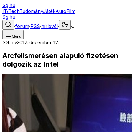
Sg.hu
IT/Tech
Tudomány
Játék
Autó
Film
Sg.hu
·
fórum
·
RSS
·
hírlevél
·
·
...
Menü
SG.hu
·
2017. december 12.
Arcfelismerésen alapuló fizetésen
dolgozik az Intel