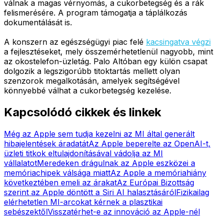
válnak a magas vérnyomás, a cukorbetegség és a rák
felismerésére. A program támogatja a táplálkozás
dokumentálását is.
A konszern az egészségügyi piac felé
kacsingatva végzi
a fejlesztéseket, mely összemérhetetlenül nagyobb, mint
az okostelefon-üzletág. Palo Altóban egy külön csapat
dolgozik a legszigorúbb titoktartás mellett olyan
szenzorok megalkotásán, amelyek segítségével
könnyebbé válhat a cukorbetegség kezelése.
Kapcsolódó cikkek és linkek
Még az Apple sem tudja kezelni az MI által generált
hibajelentések áradatát
Az Apple beperelte az OpenAI-t,
üzleti titkok eltulajdonításával vádolja az MI
vállalatot
Meredeken drágulnak az Apple eszközei a
memóriachipek válsága miatt
Az Apple a memóriahiány
következtében emeli az árakat
Az Európai Bizottság
szerint az Apple döntött a Siri AI halasztásáról
Fizikailag
elérhetetlen MI-arcokat kérnek a plasztikai
sebészektől
Visszatérhet-e az innováció az Apple-nél