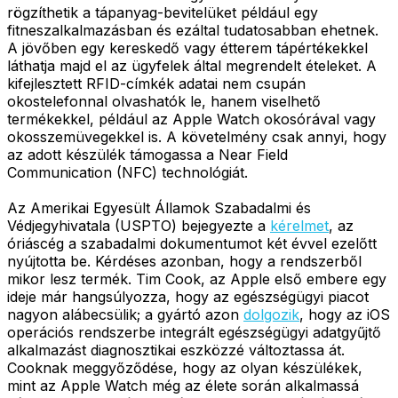
rögzíthetik a tápanyag-bevitelüket például egy
fitneszalkalmazásban és ezáltal tudatosabban ehetnek.
A jövőben egy kereskedő vagy étterem tápértékekkel
láthatja majd el az ügyfelek által megrendelt ételeket. A
kifejlesztett RFID-címkék adatai nem csupán
okostelefonnal olvashatók le, hanem viselhető
termékekkel, például az Apple Watch okosórával vagy
okosszemüvegekkel is. A követelmény csak annyi, hogy
az adott készülék támogassa a Near Field
Communication (NFC) technológiát.
Az Amerikai Egyesült Államok Szabadalmi és
Védjegyhivatala (USPTO) bejegyezte a
kérelmet
, az
óriáscég a szabadalmi dokumentumot két évvel ezelőtt
nyújtotta be. Kérdéses azonban, hogy a rendszerből
mikor lesz termék. Tim Cook, az Apple első embere egy
ideje már hangsúlyozza, hogy az egészségügyi piacot
nagyon alábecsülik; a gyártó azon
dolgozik
, hogy az iOS
operációs rendszerbe integrált egészségügyi adatgyűjtő
alkalmazást diagnosztikai eszközzé változtassa át.
Cooknak meggyőződése, hogy az olyan készülékek,
mint az Apple Watch még az élete során alkalmassá