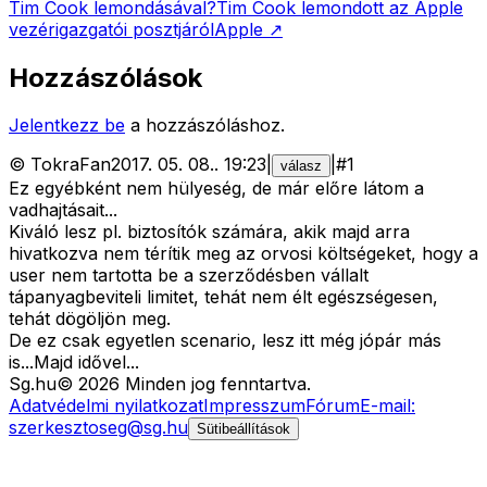
Tim Cook lemondásával?
Tim Cook lemondott az Apple
vezérigazgatói posztjáról
Apple
↗
Hozzászólások
Jelentkezz be
a hozzászóláshoz.
©
TokraFan
2017. 05. 08.
.
19:23
|
|
#
1
válasz
Ez egyébként nem hülyeség, de már előre látom a
vadhajtásait...
Kiváló lesz pl. biztosítók számára, akik majd arra
hivatkozva nem térítik meg az orvosi költségeket, hogy a
user nem tartotta be a szerződésben vállalt
tápanyagbeviteli limitet, tehát nem élt egészségesen,
tehát dögöljön meg.
De ez csak egyetlen scenario, lesz itt még jópár más
is...Majd idővel...
Sg
.hu
©
2026
Minden jog fenntartva.
Adatvédelmi nyilatkozat
Impresszum
Fórum
E-mail:
szerkesztoseg@sg.hu
Sütibeállítások