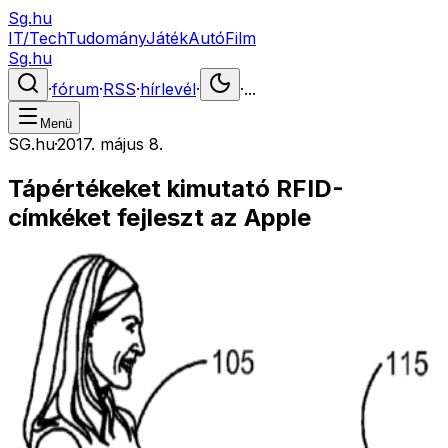
Sg.hu
IT/Tech
Tudomány
Játék
Autó
Film
Sg.hu
·
fórum
·
RSS
·
hírlevél
·
·
...
Menü
SG.hu
·
2017. május 8.
Tápértékeket kimutató RFID-
címkéket fejleszt az Apple