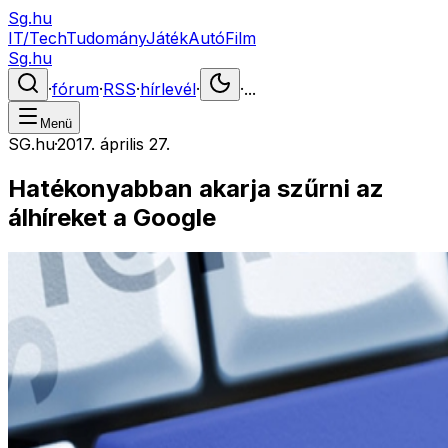
Sg.hu
IT/Tech
Tudomány
Játék
Autó
Film
Sg.hu
·
fórum
·
RSS
·
hírlevél
·
·
...
Menü
SG.hu
·
2017. április 27.
Hatékonyabban akarja szűrni az
álhíreket a Google