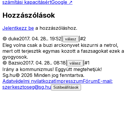
számítási kapacitásért
Google
↗
Hozzászólások
Jelentkezz be
a hozzászóláshoz.
©
duke
2017. 04. 28.
.
19:52
|
|
#
2
válasz
Eleg volna csak a buzi arckonyvet kiszurni a netrol,
mert ott terjesztik egymas kozott a faszsagokat ezek a
gyogyosok.
©
Bazsio
2017. 04. 28.
.
08:18
|
|
#
1
válasz
Irány a kommunizmus! Eggyütt megtehetjük!
Sg
.hu
©
2026
Minden jog fenntartva.
Adatvédelmi nyilatkozat
Impresszum
Fórum
E-mail:
szerkesztoseg@sg.hu
Sütibeállítások