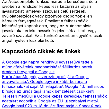
Az Autocomplete funkció marad a keresőben, de a
jövőben a rendszer képes lesz kiszűrni az olyan
javaslatokat, amelyek szexuális célú sértések,
gyűlöletbeszédek vagy bizonyos csoportok ellen
irányuló fenyegetések. Emellett a felhasználók
lehetőséget kapnak arra, hogy az Autocomplete-
javaslatokat értékelhessék és jelentsék a tiltott vagy
zavaró szavakat. Ez a funkció azonban egyelőre csak
angol nyelven lesz elérhető.
Kapcsolódó cikkek és linkek
A Google egy napra rendkívül egyszerűvé tette a
műholdfelvételek meghamisítását
Milliárdos perek
áradata fenyegeti a Google-t
Európában
Megnégyszerezte profitját a Google
anyavállalata
A Google egyre inkább bezárja a
felhasználókat saját MI világába
A Google 4,6 milliárdos
bírsága az uniós tagállamok befizetéseit csökkenti
Teljesen megújul a Google képes keresője
A felhasználók
adataiért aggódik a Google az EU új szabályai miatt
A
Google havi 920 millió dollárt fizet majd a SpaceX-nek