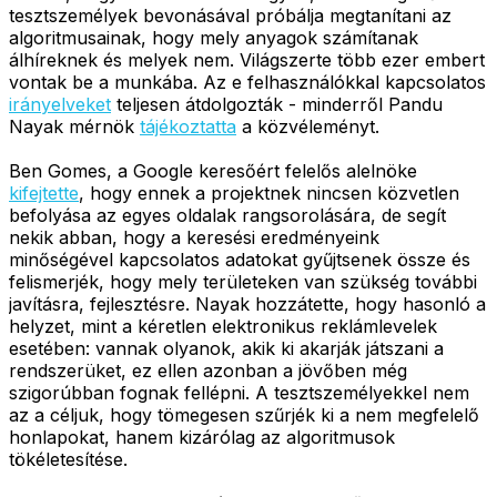
tesztszemélyek bevonásával próbálja megtanítani az
algoritmusainak, hogy mely anyagok számítanak
álhíreknek és melyek nem. Világszerte több ezer embert
vontak be a munkába. Az e felhasználókkal kapcsolatos
irányelveket
teljesen átdolgozták - minderről Pandu
Nayak mérnök
tájékoztatta
a közvéleményt.
Ben Gomes, a Google keresőért felelős alelnöke
kifejtette
, hogy ennek a projektnek nincsen közvetlen
befolyása az egyes oldalak rangsorolására, de segít
nekik abban, hogy a keresési eredményeink
minőségével kapcsolatos adatokat gyűjtsenek össze és
felismerjék, hogy mely területeken van szükség további
javításra, fejlesztésre. Nayak hozzátette, hogy hasonló a
helyzet, mint a kéretlen elektronikus reklámlevelek
esetében: vannak olyanok, akik ki akarják játszani a
rendszerüket, ez ellen azonban a jövőben még
szigorúbban fognak fellépni. A tesztszemélyekkel nem
az a céljuk, hogy tömegesen szűrjék ki a nem megfelelő
honlapokat, hanem kizárólag az algoritmusok
tökéletesítése.