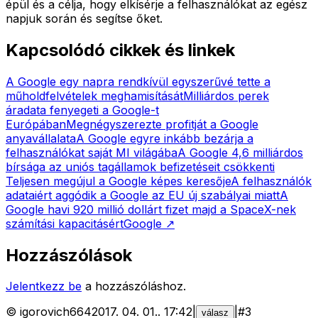
épül és a célja, hogy elkísérje a felhasználókat az egész
napjuk során és segítse őket.
Kapcsolódó cikkek és linkek
A Google egy napra rendkívül egyszerűvé tette a
műholdfelvételek meghamisítását
Milliárdos perek
áradata fenyegeti a Google-t
Európában
Megnégyszerezte profitját a Google
anyavállalata
A Google egyre inkább bezárja a
felhasználókat saját MI világába
A Google 4,6 milliárdos
bírsága az uniós tagállamok befizetéseit csökkenti
Teljesen megújul a Google képes keresője
A felhasználók
adataiért aggódik a Google az EU új szabályai miatt
A
Google havi 920 millió dollárt fizet majd a SpaceX-nek
számítási kapacitásért
Google
↗
Hozzászólások
Jelentkezz be
a hozzászóláshoz.
©
igorovich664
2017. 04. 01.
.
17:42
|
|
#
3
válasz