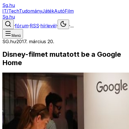
Sg.hu
IT/Tech
Tudomány
Játék
Autó
Film
Sg.hu
·
fórum
·
RSS
·
hírlevél
·
·
...
Menü
SG.hu
·
2017. március 20.
Disney-filmet mutatott be a Google
Home