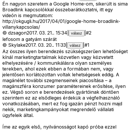
Én nagyon szeretem a Google Home-om, sikerült is sima
Broadlink kapcsolókkal összebarátkoztatni, itt egy
videón is megmutatom:
http://okgugli.hu/2017/04/01/google-home-broadlink-
villanykapcsolas/
©
dzsagon
2017. 03. 21.
.
15:34
|
|
#
2
válasz
lefosom a gatyám szárát
©
Skylake
2017. 03. 20.
.
11:33
|
|
#
1
válasz
Az összes ilyen berendezés szükségszerűen lehetőséget
kínál marketingtartalmak közvetlen vagy közvetett
elhelyezésére / kommunikálásra olyan személyes
terekben, ahol ezek ebben a formában nem, vagy
jelentősen korlátozottan voltak lehetségesek eddig. A
magánélet további szegmenseinek piacosítása – a
magánszféra konzumer paramétereinek erősítése, ilyen
ez. Végső soron e berendezések gyártóinak döntően
szerintem ez az elsődleges érdekük a végfelhasználó
vonatkozásában, mert ez fog igazán pénzt hozni majd
nekik, marketingkampányokat megrendelő vállalati
ügyfeleik által.
Íme az egyik első, nyilvánosságot kapó próba ezzel