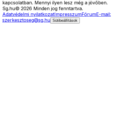
kapcsolatban. Mennyi ilyen lesz még a jövőben.
Sg
.hu
©
2026
Minden jog fenntartva.
Adatvédelmi nyilatkozat
Impresszum
Fórum
E-mail:
szerkesztoseg@sg.hu
Sütibeállítások