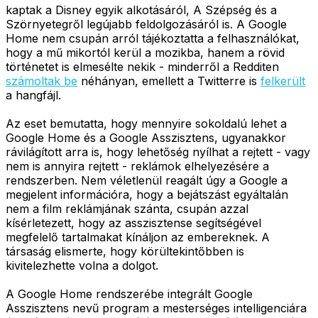
kaptak a Disney egyik alkotásáról, A Szépség és a
Szörnyetegről legújabb feldolgozásáról is. A Google
Home nem csupán arról tájékoztatta a felhasználókat,
hogy a mű mikortól kerül a mozikba, hanem a rövid
történetet is elmesélte nekik - minderről a Redditen
számoltak be
néhányan, emellett a Twitterre is
felkerült
a hangfájl.
Az eset bemutatta, hogy mennyire sokoldalú lehet a
Google Home és a Google Asszisztens, ugyanakkor
rávilágított arra is, hogy lehetőség nyílhat a rejtett - vagy
nem is annyira rejtett - reklámok elhelyezésére a
rendszerben. Nem véletlenül reagált úgy a Google a
megjelent információra, hogy a bejátszást egyáltalán
nem a film reklámjának szánta, csupán azzal
kísérletezett, hogy az asszisztense segítségével
megfelelő tartalmakat kínáljon az embereknek. A
társaság elismerte, hogy körültekintőbben is
kivitelezhette volna a dolgot.
A Google Home rendszerébe integrált Google
Asszisztens nevű program a mesterséges intelligenciára