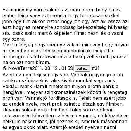
Ez amúgy így van csak én azt nem bírom hogy ha az
ember leirja vagy azt mondja hogy feliratosan sokkal
jobb egy film akkor biztos hogy jön egy ász aki ossza az
észt hogy ez mennyire sznobság beképzeltség hülyeség
stb.. csak azért mert õ képtelen filmet nézni és olvasni
egy szere.
Mert a lényeg hogy mennye valami mindegy hogy milyen
minõségben csak lehessen bambulni aki meg ad a
minõségre és feliratosan nézi a beképzelt sznob paraszt
na én ezt nem bírom.
©
NovaTerra
2011. 08. 12.
.
01:59
|
|
#
31
válasz
Azért ez nem teljesen így van. Vannak nagyon jó profi
szinkronszínészek is, akik kiváló munkát végeznek.
Például Mark Hamill hihetetlen milyen profin bánik a
hangjával, magyar szinkronszínészek között is rengeteg
profi van. Vannak jó fordítások is. Tehát nem azért jobb
az eredeti nyelv, mert profi színész játszik egy filmben.
Ugyanis sok amerikai filmben, fõleg sorozatokban
sokszor elég képzetlen színészek vannak, elõképzettség
nélkül is bekerülnek, jól néznek ki, ismertek máshonnan
és egyéb okok miatt. Azért jó eredeti nyelven nézni