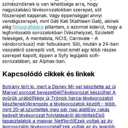
színésznőknek is van lehetősége arra, hogy
nagyszabású tévésorozatokban szerepet, sőt
főszerepet kapjanak. Vagy éppenséggel annyi
vendégszerepet, mint Gáti Kati (Kathleen Gati), akinek
elég
filmográfiájára
pillantani, s azonnal kiderül, hogy a
legfontosabb sorozatokban (Vészhelyzet, Született
feleségek, A mentalista, NCIS, Carnivale - A
vándorcirkusz) már felbukkant. Sőt, miután a 24-ben
visszatérő szereplő volt, most ismét egy több részes
szerepet kapott, éppen a Syfy legújabb scifi-
sorozatában, az Alphas-ban.
Kapcsolódó cikkek és linkek
Botrány tört ki, mert a Disney MI-vel készítette az új
Marvel sorozat bevezetőjét
Tévésorozat készülhet A
gyűrűk urából
Négy új Trónok harca-tévésorozatot
készítenek
Vérengzés a tévésorozatok között - több,
mint 20-at szüntettek meg pár nap alatt
Egy rakás
kedvelt tévésorozat folytatásáról döntöttek
Első
tapasztalatok a magyar Netflixről
Ezek voltak az év
legrosszabb tévésorozatai
Ezek voltak az év legjobb