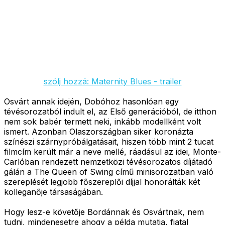
szólj hozzá: Maternity Blues - trailer
Osvárt annak idején, Dobóhoz hasonlóan egy
tévésorozatból indult el, az Első generációból, de itthon
nem sok babér termett neki, inkább modellként volt
ismert. Azonban Olaszországban siker koronázta
színészi szárnypróbálgatásait, hiszen több mint 2 tucat
filmcím került már a neve mellé, ráadásul az idei, Monte-
Carlóban rendezett nemzetközi tévésorozatos díjátadó
gálán a The Queen of Swing című minisorozatban való
szereplését legjobb főszereplői díjjal honorálták két
kolleganője társaságában.
Hogy lesz-e követője Bordánnak és Osvártnak, nem
tudni, mindenesetre ahogy a példa mutatja, fiatal