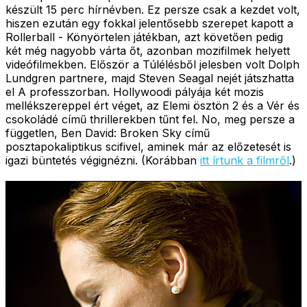
készült 15 perc hírnévben. Ez persze csak a kezdet volt,
hiszen ezután egy fokkal jelentősebb szerepet kapott a
Rollerball - Könyörtelen játékban, azt követően pedig
két még nagyobb várta őt, azonban mozifilmek helyett
videófilmekben. Először a Túlélésből jelesben volt Dolph
Lundgren partnere, majd Steven Seagal nejét játszhatta
el A professzorban. Hollywoodi pályája két mozis
mellékszereppel ért véget, az Elemi ösztön 2 és a Vér és
csokoládé című thrillerekben tűnt fel. No, meg persze a
független, Ben David: Broken Sky című
posztapokaliptikus scifivel, aminek már az előzetesét is
igazi büntetés végignézni. (Korábban
itt írtunk a filmről
.)