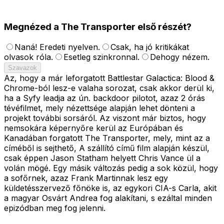
Megnézed a The Transporter első részét?
Naná! Eredeti nyelven.
Csak, ha jó kritikákat
olvasok róla.
Esetleg szinkronnal.
Dehogy nézem.
Szavazok
Az, hogy a már leforgatott Battlestar Galactica: Blood &
Chrome-ból lesz-e valaha sorozat, csak akkor derül ki,
ha a Syfy leadja az ún. backdoor pilotot, azaz 2 órás
tévéfilmet, mely nézettsége alapján lehet dönteni a
projekt további sorsáról. Az viszont már biztos, hogy
nemsokára képernyőre kerül az Európában és
Kanadában forgatott The Transporter, mely, mint az a
címéből is sejthető, A szállító című film alapján készül,
csak éppen Jason Statham helyett Chris Vance ül a
volán mögé. Egy másik változás pedig a sok közül, hogy
a sofőrnek, azaz Frank Martinnak lesz egy
küldetésszervező főnöke is, az egykori CIA-s Carla, akit
a magyar Osvárt Andrea fog alakítani, s ezáltal minden
epizódban meg fog jelenni.