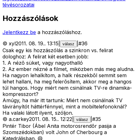
tévésorozatai
Hozzászólások
Jelentkezz be
a hozzászóláshoz.
©
xyl
2011. 08. 19.
.
13:15
|
|
#
36
válasz
Csak egy kis hozzászólás a szinkron vs. felirat
dologhoz: A felirat két esetben jobb:
1. A nézõ süket, vagy nagyothalló
2. Az ember nézné a filmet, miközben más meg aludna.
Ha nagyon lehalkítom, a halk részekbõl semmit sem
lehet hallani, ha meg felerõsítem, akkor meg a hangos
túl hangos. Hogy miért nem csinálnak TV-re dinamika-
kompresszort?
Amúgy, ha már itt tartunk: Miért nem csinálnak TV
távirányítót háttérfénnyel, mint a mobiltelefonoknál?
Ha valaki látott ilyent, szóljon.
©
a.carkey
2011. 08. 15.
.
12:22
|
|
#
35
válasz
Pintér Tibor (Ábel Anita motorosrendõr pasija a
Szomszédokban) volt John of Cherbourg a
Katedrálisban. 😄