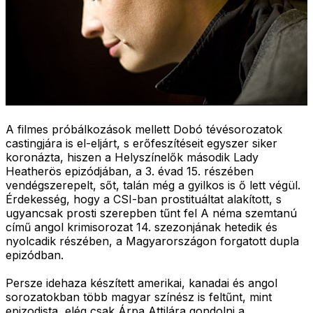
A filmes próbálkozások mellett Dobó tévésorozatok
castingjára is el-eljárt, s erőfeszítéseit egyszer siker
koronázta, hiszen a Helyszínelők második Lady
Heatherös epizódjában, a 3. évad 15. részében
vendégszerepelt, sőt, talán még a gyilkos is ő lett végül.
Érdekesség, hogy a CSI-ban prostituáltat alakított, s
ugyancsak prosti szerepben tűnt fel A néma szemtanú
című angol krimisorozat 14. szezonjának hetedik és
nyolcadik részében, a Magyarországon forgatott dupla
epizódban.
Persze idehaza készített amerikai, kanadai és angol
sorozatokban több magyar színész is feltűnt, mint
epizodista, elég csak Árpa Attilára gondolni a