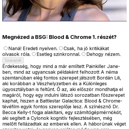
Megnézed a BSG: Blood & Chrome 1. részét?
Naná! Eredeti nyelven.
Csak, ha jó kritikákat
olvasok róla.
Esetleg szinkronnal.
Dehogy nézem.
Szavazok
Érdekesség, hogy mind a már említett Painkiller Jane-
ben, mind az ugyancsak példaként felhozott A néma
szemtanúban elég fontos szerepet játszott Bordán Lili,
aki korábban a Vészhelyzetben és a Különleges
ügyosztályban is feltűnt. Ő az, aki először mondhatja el
magáról, hogy egy indulni látszó sorozatban főszerepet
kaphat, hiszen a Battlestar Galactica: Blood & Chrome-
tévéfilm egyik fontos szereplője lesz. A színésznő Dr.
Becca Kelly-t fogja alakítani, egy számítógépmérnököt,
aki segített a Cylonok kognitív fejlesztésében, még
mielőtt fellázadtak az emberek ellen. A háborúnak véget