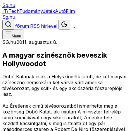
Sg.hu
IT/Tech
Tudomány
Játék
Autó
Film
Sg.hu
·
fórum
·
RSS
·
hírlevél
·
·
...
Menü
SG.hu
·
2011. augusztus 8.
A magyar színésznők beveszik
Hollywoodot
Dobó Katának csak a Helyszínelők jutott, de két magyar
színésznő nemsokára két várva várt amerikai
tévésorozat, egy scifi- és egy akciószéria főszereplője
lesz.
Az Éretlenek című tévésorozatból ismerhette meg a
közönség Dobó Katát, aki miután A miniszter félrelép
című komédiával nagy sikert aratott, Amerika felé
kezdett kacsintgatni, s meg is találta őt egy pár
másodperces szerep a Robert De Niro főszereplésével