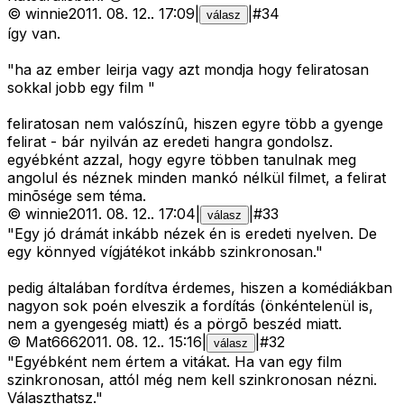
©
winnie
2011. 08. 12.
.
17:09
|
|
#
34
válasz
így van.
"ha az ember leirja vagy azt mondja hogy feliratosan
sokkal jobb egy film "
feliratosan nem valószínû, hiszen egyre több a gyenge
felirat - bár nyilván az eredeti hangra gondolsz.
egyébként azzal, hogy egyre többen tanulnak meg
angolul és néznek minden mankó nélkül filmet, a felirat
minõsége sem téma.
©
winnie
2011. 08. 12.
.
17:04
|
|
#
33
válasz
"Egy jó drámát inkább nézek én is eredeti nyelven. De
egy könnyed vígjátékot inkább szinkronosan."
pedig általában fordítva érdemes, hiszen a komédiákban
nagyon sok poén elveszik a fordítás (önkéntelenül is,
nem a gyengeség miatt) és a pörgõ beszéd miatt.
©
Mat666
2011. 08. 12.
.
15:16
|
|
#
32
válasz
"Egyébként nem értem a vitákat. Ha van egy film
szinkronosan, attól még nem kell szinkronosan nézni.
Választhatsz."