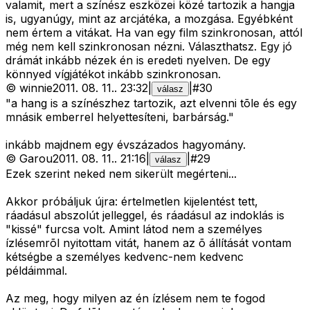
valamit, mert a színész eszközei közé tartozik a hangja
is, ugyanúgy, mint az arcjátéka, a mozgása. Egyébként
nem értem a vitákat. Ha van egy film szinkronosan, attól
még nem kell szinkronosan nézni. Választhatsz. Egy jó
drámát inkább nézek én is eredeti nyelven. De egy
könnyed vígjátékot inkább szinkronosan.
©
winnie
2011. 08. 11.
.
23:32
|
|
#
30
válasz
"a hang is a színészhez tartozik, azt elvenni tõle és egy
mnásik emberrel helyettesíteni, barbárság."
inkább majdnem egy évszázados hagyomány.
©
Garou
2011. 08. 11.
.
21:16
|
|
#
29
válasz
Ezek szerint neked nem sikerült megérteni...
Akkor próbáljuk újra: értelmetlen kijelentést tett,
ráadásul abszolút jelleggel, és ráadásul az indoklás is
"kissé" furcsa volt. Amint látod nem a személyes
ízlésemrõl nyitottam vitát, hanem az õ állítását vontam
kétségbe a személyes kedvenc-nem kedvenc
példáimmal.
Az meg, hogy milyen az én ízlésem nem te fogod