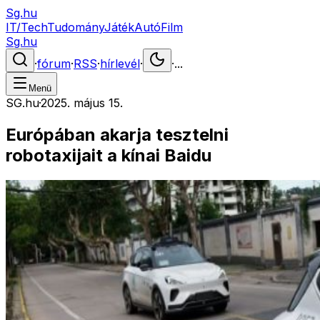
Sg.hu
IT/Tech
Tudomány
Játék
Autó
Film
Sg.hu
·
fórum
·
RSS
·
hírlevél
·
·
...
Menü
SG.hu
·
2025. május 15.
Európában akarja tesztelni
robotaxijait a kínai Baidu