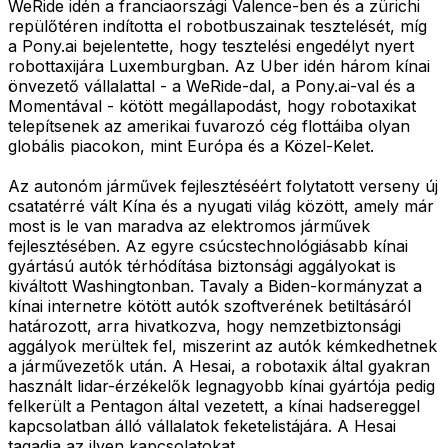
WeRide idén a franciaországi Valence-ben és a zürichi
repülőtéren indította el robotbuszainak tesztelését, míg
a Pony.ai bejelentette, hogy tesztelési engedélyt nyert
robottaxijára Luxemburgban. Az Uber idén három kínai
önvezető vállalattal - a WeRide-dal, a Pony.ai-val és a
Momentával - kötött megállapodást, hogy robotaxikat
telepítsenek az amerikai fuvarozó cég flottáiba olyan
globális piacokon, mint Európa és a Közel-Kelet.
Az autonóm járművek fejlesztéséért folytatott verseny új
csatatérré vált Kína és a nyugati világ között, amely már
most is le van maradva az elektromos járművek
fejlesztésében. Az egyre csúcstechnológiásabb kínai
gyártású autók térhódítása biztonsági aggályokat is
kiváltott Washingtonban. Tavaly a Biden-kormányzat a
kínai internetre kötött autók szoftverének betiltásáról
határozott, arra hivatkozva, hogy nemzetbiztonsági
aggályok merültek fel, miszerint az autók kémkedhetnek
a járművezetők után. A Hesai, a robotaxik által gyakran
használt lidar-érzékelők legnagyobb kínai gyártója pedig
felkerült a Pentagon által vezetett, a kínai hadsereggel
kapcsolatban álló vállalatok feketelistájára. A Hesai
tagadja az ilyen kapcsolatokat.