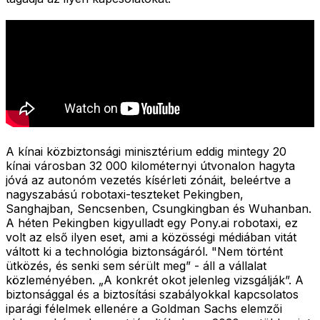
A kínai közbiztonsági minisztérium eddig mintegy 20
kínai városban 32 000 kilométernyi útvonalon hagyta
jóvá az autonóm vezetés kísérleti zónáit, beleértve a
nagyszabású robotaxi-teszteket Pekingben,
Sanghajban, Sencsenben, Csungkingban és Wuhanban.
A héten Pekingben kigyulladt egy Pony.ai robotaxi, ez
volt az első ilyen eset, ami a közösségi médiában vitát
váltott ki a technológia biztonságáról. "Nem történt
ütközés, és senki sem sérült meg” - áll a vállalat
közleményében. „A konkrét okot jelenleg vizsgálják”. A
biztonsággal és a biztosítási szabályokkal kapcsolatos
iparági félelmek ellenére a Goldman Sachs elemzői