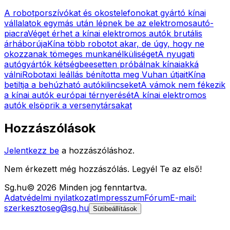
A robotporszívókat és okostelefonokat gyártó kínai
vállalatok egymás után lépnek be az elektromosautó-
piacra
Véget érhet a kínai elektromos autók brutális
árháborúja
Kína több robotot akar, de úgy, hogy ne
okozzanak tömeges munkanélküliséget
A nyugati
autógyártók kétségbeesetten próbálnak kínaiakká
válni
Robotaxi leállás bénította meg Vuhan útjait
Kína
betiltja a behúzható autókilincseket
A vámok nem fékezik
a kínai autók európai térnyerését
A kínai elektromos
autók elsöprik a versenytársakat
Hozzászólások
Jelentkezz be
a hozzászóláshoz.
Nem érkezett még hozzászólás. Legyél Te az első!
Sg
.hu
©
2026
Minden jog fenntartva.
Adatvédelmi nyilatkozat
Impresszum
Fórum
E-mail:
szerkesztoseg@sg.hu
Sütibeállítások