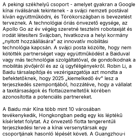
A pekingi székhelyű csoport - amelyet gyakran a Google
kínai riválisának tekintenek - a svájci nemzeti postával
kíván együttműködni, és Törökországban is bevezetést
terveznek. A technológiai óriás önvezető egysége, az
Apollo Go az év végéig szeretné tesztelni robotaxiját és
irodát létesíteni Svájcban, hivatkozva a helyi kormány
„nyitott hozzáállására” az innovatív mobilitási
technológia kapcsán. A svájci posta közölte, hogy nem
kötötték partnerséget vagy együttműködést a Baiduval
vagy más technológiai szolgáltatóval, de gondolkodnak a
mobilitás jövőjéről és az új ügyféligényekről. Robin Li, a
Baidu társalapítója és vezérigazgatója azt mondta a
befektetőknek, hogy 2025 „kiemelkedő év” lesz a
terjeszkedés szempontjából, hozzátéve, hogy a vállalat
a taxitársaságok és flottaüzemeltetők körében
azonosította a potenciális partnereket.
A Baidu már Kína több mint 10 városában
tevékenykedik, Hongkongban pedig egy kis léptékű
kísérletet folytat. Az önvezető flotta tengerentúli
terjeszkedési terve a kínai versenytársak egy
csoportjának hasonló lépését követi. A Guangzhou-i