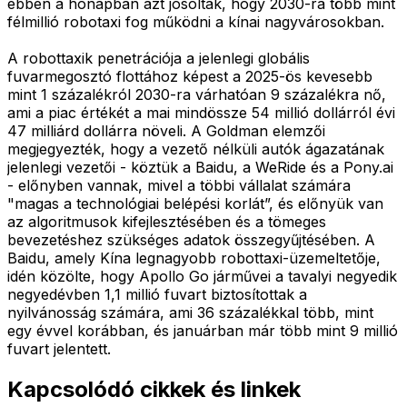
ebben a hónapban azt jósolták, hogy 2030-ra több mint
félmillió robotaxi fog működni a kínai nagyvárosokban.
A robottaxik penetrációja a jelenlegi globális
fuvarmegosztó flottához képest a 2025-ös kevesebb
mint 1 százalékról 2030-ra várhatóan 9 százalékra nő,
ami a piac értékét a mai mindössze 54 millió dollárról évi
47 milliárd dollárra növeli. A Goldman elemzői
megjegyezték, hogy a vezető nélküli autók ágazatának
jelenlegi vezetői - köztük a Baidu, a WeRide és a Pony.ai
- előnyben vannak, mivel a többi vállalat számára
"magas a technológiai belépési korlát”, és előnyük van
az algoritmusok kifejlesztésében és a tömeges
bevezetéshez szükséges adatok összegyűjtésében. A
Baidu, amely Kína legnagyobb robottaxi-üzemeltetője,
idén közölte, hogy Apollo Go járművei a tavalyi negyedik
negyedévben 1,1 millió fuvart biztosítottak a
nyilvánosság számára, ami 36 százalékkal több, mint
egy évvel korábban, és januárban már több mint 9 millió
fuvart jelentett.
Kapcsolódó cikkek és linkek