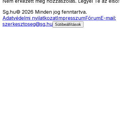
Nem érkezett még hozzászólás. Legyél Te az első!
Sg
.hu
©
2026
Minden jog fenntartva.
Adatvédelmi nyilatkozat
Impresszum
Fórum
E-mail:
szerkesztoseg@sg.hu
Sütibeállítások