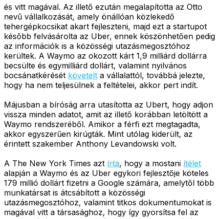
és vitt magával. Az illető ezután megalapította az Otto
nevű vállalkozását, amely önállóan közlekedő
tehergépkocsikat akart fejleszteni, majd ezt a startupot
később felvásárolta az Uber, ennek köszönhetően pedig
az információk is a közösségi utazásmegosztóhoz
kerültek. A Waymo az okozott kárt 1,9 milliárd dollárra
becsülte és egymilliárd dollárt, valamint nyilvános
bocsánatkérését
követelt
a vállalattól, továbbá jelezte,
hogy ha nem teljesülnek a feltételei, akkor pert indít.
Májusban a bíróság arra utasította az Ubert, hogy adjon
vissza minden adatot, amit az illető korábban letöltött a
Waymo rendszeréből. Amikor a férfi ezt megtagadta,
akkor egyszerűen kirúgták. Mint utólag kiderült, az
érintett szakember Anthony Levandowski volt.
A The New York Times azt
írta
, hogy a mostani
ítélet
alapján a Waymo és az Uber egykori fejlesztője köteles
179 millió dollárt fizetni a Google számára, amelytől több
munkatársat is átcsábított a közösségi
utazásmegosztóhoz, valamint titkos dokumentumokat is
magával vitt a társasághoz, hogy így gyorsítsa fel az