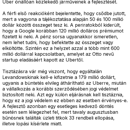
Uber önállóan közlekedő járműveinek a fejlesztését.
A férfi első reakcióként bejelentette, hogy csődbe jutott,
mert a vagyona a tájékoztatása alapján 50 és 100 millió
dollár közötti összeget tesz ki. A periratokból kiderült,
hogy a Google korábban 120 millió dolláros prémiumot
fizetett ki neki. A pénz sorsa ugyanakkor ismeretlen,
nem lehet tudni, hogy befektette az összeget vagy
elköltötte. Szintén ez a helyzet azzal a több mint 600
millió dollárral kapcsolatban, amelyet az Otto nevű
startup eladásáért kapott az Ubertől.
Tisztázásra vár még viszont, hogy egyáltalán
Levandowskinak kell-e kifizetnie a 179 millió dollárt,
ugyanis a büntetés elvileg áthárítható az Uberre, miután
a vállalkozás a korábbi szerződésében jogi védelmet
biztosított neki. Azt egy külön eljárásnak kell tisztáznia,
hogy ez a jogi védelem ez ebben az esetben érvényes-e.
A fejlesztő azonban egy esetleges kedvező döntés
esetén sem lélegezhet fel, mert tavaly augusztusban
bűnösnek találták üzleti titkok 33 rendbeli ellopása,
illetve lopási kísérlete miatt.