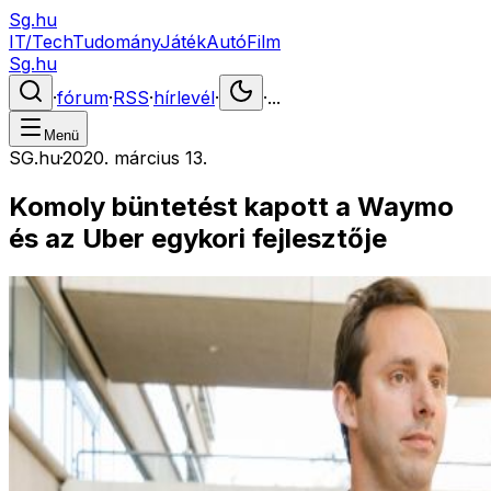
Sg.hu
IT/Tech
Tudomány
Játék
Autó
Film
Sg.hu
·
fórum
·
RSS
·
hírlevél
·
·
...
Menü
SG.hu
·
2020. március 13.
Komoly büntetést kapott a Waymo
és az Uber egykori fejlesztője