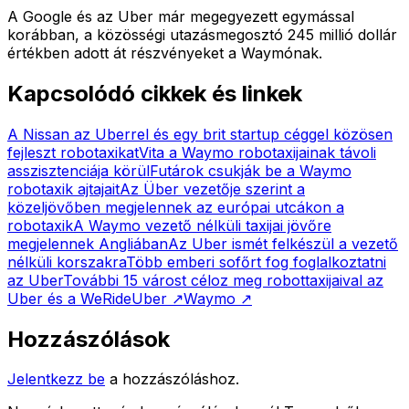
A Google és az Uber már megegyezett egymással
korábban, a közösségi utazásmegosztó 245 millió dollár
értékben adott át részvényeket a Waymónak.
Kapcsolódó cikkek és linkek
A Nissan az Uberrel és egy brit startup céggel közösen
fejleszt robotaxikat
Vita a Waymo robotaxijainak távoli
asszisztenciája körül
Futárok csukják be a Waymo
robotaxik ajtajait
Az Über vezetője szerint a
közeljövőben megjelennek az európai utcákon a
robotaxik
A Waymo vezető nélküli taxijai jövőre
megjelennek Angliában
Az Uber ismét felkészül a vezető
nélküli korszakra
Több emberi sofőrt fog foglalkoztatni
az Uber
További 15 várost céloz meg robottaxijaival az
Uber és a WeRide
Uber
↗
Waymo
↗
Hozzászólások
Jelentkezz be
a hozzászóláshoz.