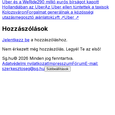
Uber és a WeRide
290 millió eurós bírságot kapott
Hollandiában az Uber
Az Uber ellen tüntettek a taxisok
Kolozsváron
Forgalmat generálnak a közösségi
utazásmegosztó ajánlatok
Lyft
↗
Uber
↗
Hozzászólások
Jelentkezz be
a hozzászóláshoz.
Nem érkezett még hozzászólás. Legyél Te az első!
Sg
.hu
©
2026
Minden jog fenntartva.
Adatvédelmi nyilatkozat
Impresszum
Fórum
E-mail:
szerkesztoseg@sg.hu
Sütibeállítások