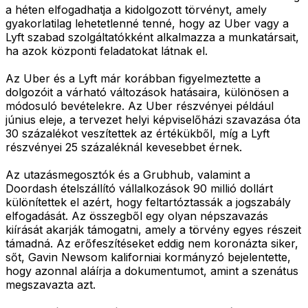
a héten elfogadhatja a kidolgozott törvényt, amely
gyakorlatilag lehetetlenné tenné, hogy az Uber vagy a
Lyft szabad szolgáltatókként alkalmazza a munkatársait,
ha azok központi feladatokat látnak el.
Az Uber és a Lyft már korábban figyelmeztette a
dolgozóit a várható változások hatásaira, különösen a
módosuló bevételekre. Az Uber részvényei például
június eleje, a tervezet helyi képviselőházi szavazása óta
30 százalékot veszítettek az értékükből, míg a Lyft
részvényei 25 százaléknál kevesebbet érnek.
Az utazásmegosztók és a Grubhub, valamint a
Doordash ételszállító vállalkozások 90 millió dollárt
különítettek el azért, hogy feltartóztassák a jogszabály
elfogadását. Az összegből egy olyan népszavazás
kiírását akarják támogatni, amely a törvény egyes részeit
támadná. Az erőfeszítéseket eddig nem koronázta siker,
sőt, Gavin Newsom kaliforniai kormányzó bejelentette,
hogy azonnal aláírja a dokumentumot, amint a szenátus
megszavazta azt.