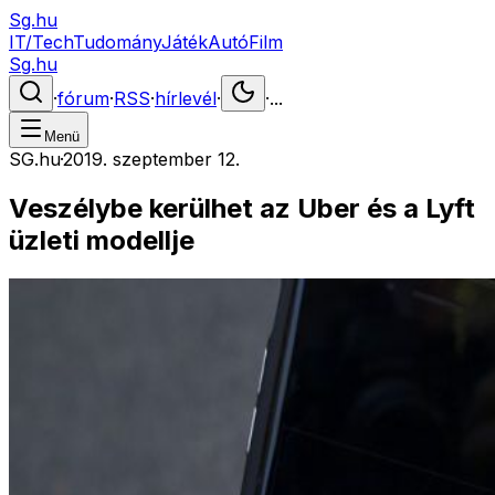
Sg.hu
IT/Tech
Tudomány
Játék
Autó
Film
Sg.hu
·
fórum
·
RSS
·
hírlevél
·
·
...
Menü
SG.hu
·
2019. szeptember 12.
Veszélybe kerülhet az Uber és a Lyft
üzleti modellje