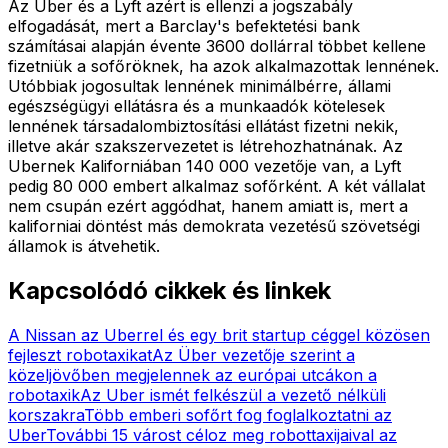
Az Uber és a Lyft azért is ellenzi a jogszabály
elfogadását, mert a Barclay's befektetési bank
számításai alapján évente 3600 dollárral többet kellene
fizetniük a sofőröknek, ha azok alkalmazottak lennének.
Utóbbiak jogosultak lennének minimálbérre, állami
egészségügyi ellátásra és a munkaadók kötelesek
lennének társadalombiztosítási ellátást fizetni nekik,
illetve akár szakszervezetet is létrehozhatnának. Az
Ubernek Kaliforniában 140 000 vezetője van, a Lyft
pedig 80 000 embert alkalmaz sofőrként. A két vállalat
nem csupán ezért aggódhat, hanem amiatt is, mert a
kaliforniai döntést más demokrata vezetésű szövetségi
államok is átvehetik.
Kapcsolódó cikkek és linkek
A Nissan az Uberrel és egy brit startup céggel közösen
fejleszt robotaxikat
Az Über vezetője szerint a
közeljövőben megjelennek az európai utcákon a
robotaxik
Az Uber ismét felkészül a vezető nélküli
korszakra
Több emberi sofőrt fog foglalkoztatni az
Uber
További 15 várost céloz meg robottaxijaival az