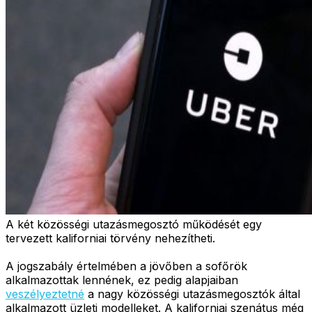
A két közösségi utazásmegosztó működését egy
tervezett kaliforniai törvény nehezítheti.
A jogszabály értelmében a jövőben a sofőrök
alkalmazottak lennének, ez pedig alapjaiban
veszélyeztetné
a nagy közösségi utazásmegosztók által
alkalmazott üzleti modelleket. A kaliforniai szenátus még