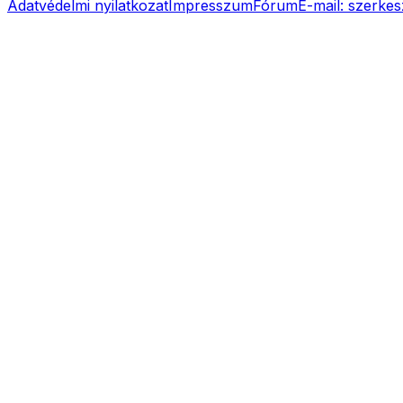
Adatvédelmi nyilatkozat
Impresszum
Fórum
E-mail:
szerkes