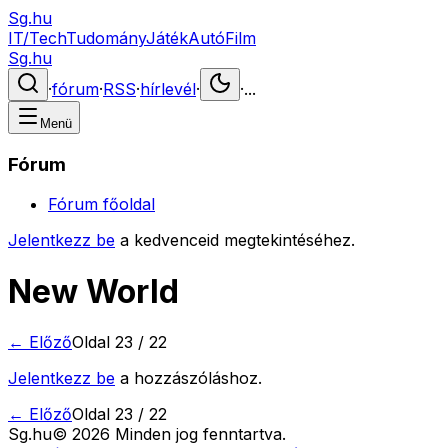
Sg.hu
IT/Tech
Tudomány
Játék
Autó
Film
Sg.hu
·
fórum
·
RSS
·
hírlevél
·
·
...
Menü
Fórum
Fórum főoldal
Jelentkezz be
a kedvenceid megtekintéséhez.
New World
← Előző
Oldal
23
/
22
Jelentkezz be
a hozzászóláshoz.
← Előző
Oldal
23
/
22
Sg
.hu
©
2026
Minden jog fenntartva.