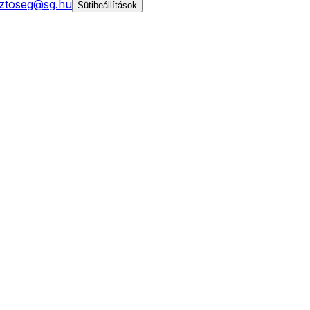
ztoseg@sg.hu
Sütibeállítások