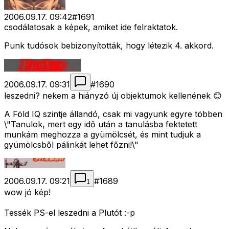
2006.09.17. 09:42
#
1691
csodálatosak a képek, amiket ide felraktatok.
Punk tudósok bebizonyították, hogy létezik 4. akkord.
2006.09.17. 09:31
#
1690
leszedni? nekem a hiányzó új objektumok kellenének 😊
A Föld IQ szintje állandó, csak mi vagyunk egyre többen
\"Tanulok, mert egy idő után a tanulásba fektetett
munkám meghozza a gyümölcsét, és mint tudjuk a
gyümölcsből pálinkát lehet főzni!\"
2006.09.17. 09:21
#
1689
1
wow jó kép!
Tessék PS-el leszedni a Plutót :-p