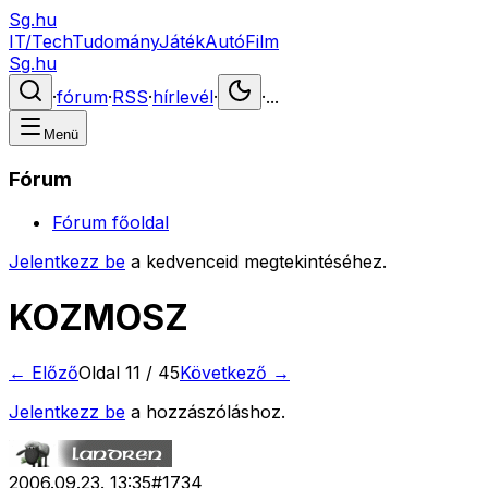
Sg.hu
IT/Tech
Tudomány
Játék
Autó
Film
Sg.hu
·
fórum
·
RSS
·
hírlevél
·
·
...
Menü
Fórum
Fórum főoldal
Jelentkezz be
a kedvenceid megtekintéséhez.
KOZMOSZ
← Előző
Oldal
11
/
45
Következő →
Jelentkezz be
a hozzászóláshoz.
2006.09.23. 13:35
#
1734