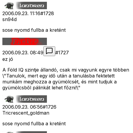
2006.09.23. 11:16
#
1728
sn94d
sose nyomd fullba a kretént
2006.09.23. 08:49
#
1727
ez jó
A Föld IQ szintje állandó, csak mi vagyunk egyre többen
\"Tanulok, mert egy idő után a tanulásba fektetett
munkám meghozza a gyümölcsét, és mint tudjuk a
gyümölcsből pálinkát lehet főzni!\"
2006.09.23. 06:56
#
1726
Tricrescent_goldman
sose nyomd fullba a kretént