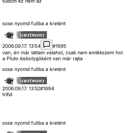
tudom ez nem az
sose nyomd fullba a kretént
2006.09.17. 13:54
#
1695
van, én már láttam valahol, csak nem emlékszem hol
a Pluto kisbolygóként van már rajta
sose nyomd fullba a kretént
2006.09.17. 13:52
#
1694
trifid
sose nyomd fullba a kretént