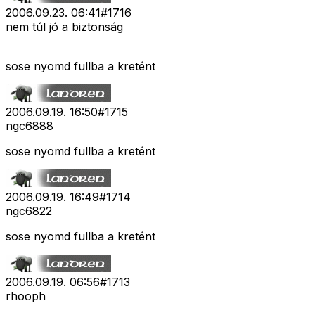
2006.09.23. 06:41
#
1716
nem túl jó a biztonság
sose nyomd fullba a kretént
2006.09.19. 16:50
#
1715
ngc6888
sose nyomd fullba a kretént
2006.09.19. 16:49
#
1714
ngc6822
sose nyomd fullba a kretént
2006.09.19. 06:56
#
1713
rhooph