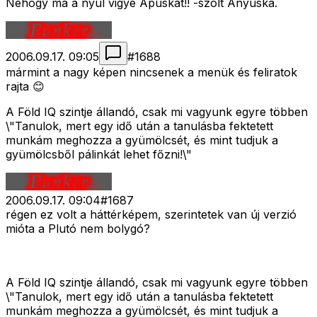
Nehogy má a nyúl vigye Apuskát!! -szólt Anyuska.
2006.09.17. 09:05
#
1688
mármint a nagy képen nincsenek a menük és feliratok
rajta 😊
A Föld IQ szintje állandó, csak mi vagyunk egyre többen
\"Tanulok, mert egy idő után a tanulásba fektetett
munkám meghozza a gyümölcsét, és mint tudjuk a
gyümölcsből pálinkát lehet főzni!\"
2006.09.17. 09:04
#
1687
régen ez volt a háttérképem, szerintetek van új verzió
mióta a Plutó nem bolygó?
A Föld IQ szintje állandó, csak mi vagyunk egyre többen
\"Tanulok, mert egy idő után a tanulásba fektetett
munkám meghozza a gyümölcsét, és mint tudjuk a