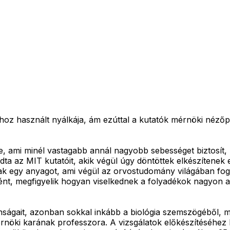
áshoz használt nyálkája, ám ezúttal a kutatók mérnöki néző
e, ami minél vastagabb annál nagyobb sebességet biztosít
adta az MIT kutatóit, akik végül úgy döntöttek elkészítenek
ak egy anyagot, ami végül az orvostudomány világában fog 
ént, megfigyelik hogyan viselkednek a folyadékok nagyon 
onságait, azonban sokkal inkább a biológia szemszögéből,
öki karának professzora. A vizsgálatok előkészítéséhez H