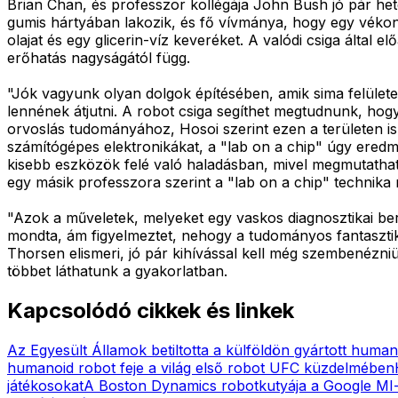
Brian Chan, és professzor kollégája John Bush jó pár het
gumis hártyában lakozik, és fő vívmánya, hogy egy vékony
olajat és egy glicerin-víz keveréket. A valódi csiga által 
erőhatás nagyságától függ.
"Jók vagyunk olyan dolgok építésében, amik sima felül
lennének átjutni. A robot csiga segíthet megtudnunk, hog
orvoslás tudományához, Hosoi szerint ezen a területen is
számítógépes elektronikákat, a "lab on a chip" úgy eredm
kisebb eszközök felé való haladásban, mivel megmutath
egy másik professzora szerint a "lab on a chip" technika m
"Azok a műveletek, melyeket egy vaskos diagnosztikai bere
mondta, ám figyelmeztet, nehogy a tudományos fantasztiku
Thorsen elismeri, jó pár kihívással kell még szembenézni
többet láthatunk a gyakorlatban.
Kapcsolódó cikkek és linkek
Az Egyesült Államok betiltotta a külföldön gyártott huma
humanoid robot feje a világ első robot UFC küzdelmében
játékosokat
A Boston Dynamics robotkutyája a Google MI-j