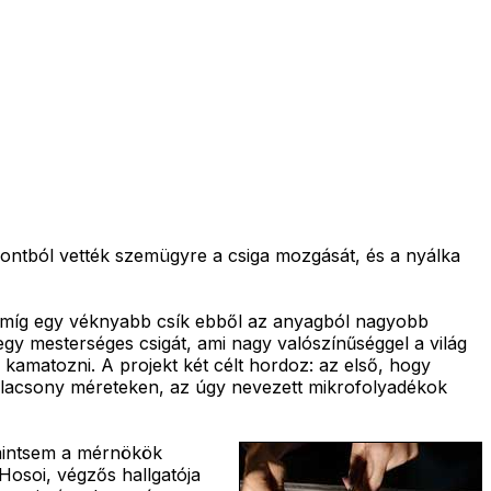
pontból vették szemügyre a csiga mozgását, és a nyálka
, míg egy véknyabb csík ebből az anyagból nagyobb
 egy mesterséges csigát, ami nagy valószínűséggel a világ
kamatozni. A projekt két célt hordoz: az első, hogy
alacsony méreteken, az úgy nevezett mikrofolyadékok
 mintsem a mérnökök
osoi, végzős hallgatója