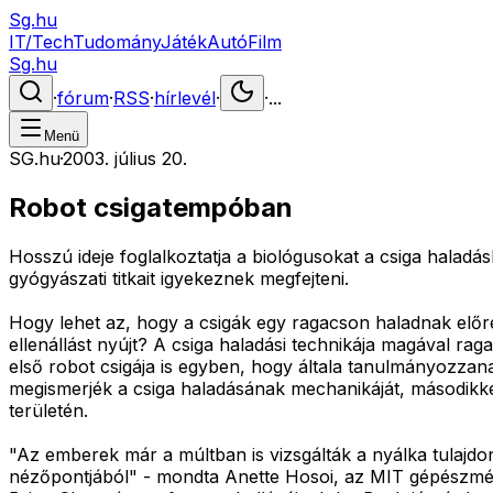
Sg.hu
IT/Tech
Tudomány
Játék
Autó
Film
Sg.hu
·
fórum
·
RSS
·
hírlevél
·
·
...
Menü
SG.hu
·
2003. július 20.
Robot csigatempóban
Hosszú ideje foglalkoztatja a biológusokat a csiga halad
gyógyászati titkait igyekeznek megfejteni.
Hogy lehet az, hogy a csigák egy ragacson haladnak előr
ellenállást nyújt? A csiga haladási technikája magával rag
első robot csigája is egyben, hogy általa tanulmányozzan
megismerjék a csiga haladásának mechanikáját, másodikk
területén.
"Az emberek már a múltban is vizsgálták a nyálka tulajd
nézőpontjából" - mondta Anette Hosoi, az MIT gépészmérn