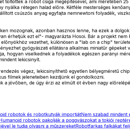
et töltöttek a robot csiga megépítésével, ami méretében 25
 nyálka rétegen halad előre. Kétféle mesterséges kenőanya
előállított csúszós anyag egyfajta nemnewtoni folyadék, viszk
eteken mozognak, azonban hasznos lenne, ha ezek a dolgo
yan érhetjük ezt el"- magyarázta Hosoi. Bár a projekt nem 
 előnyökhöz vezethet, különösen a "lab on a chip" területe
ényezhet gyógyászati ellátásra alkalmas miniatűr gépeket v
atja, hogyan viselkednek a folyadékok egészen parányi m
indent lekicsinyít.
ndezés végez, lekicsinyíthető egyetlen bélyegméretű chipre
s filmek jeleneteiben kezdjünk el gondolkozni.
ük a jövőben, de úgy érzi az elmúlt öt évben nagy előrelép
noid robotok és robotkutyák importját
Nem szabad mindent e
Humanoid robotok pakolják a poggyászokat a tokiói reptér
ével le tudja olvasni a műszereket
Robotfarkas falkákat fej