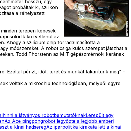
 centiméter hosszú, egy
got próbáltak ki, szilikon
ozitása a ráhelyezett
k minden terepen képesek
kapcsolódik közvetlenül az
n. Ahogy a szilícium chip forradalmasította a
agy módszereket. A robot csiga kulcs szerepet játszhat a
éreteken. Todd Thorstenn az MIT gépészmérnöki karának
. Ezáltal pénzt, időt, teret és munkát takarítunk meg" -
ések voltak a mikrochip technológiában, melyből egyre
lhinni a látványos robotbemutatóknak
Lerepült egy
en
Az Ace pingpongrobot legyőzte a legjobb emberi
leszt a kínai hadsereg
Az iparpolitika kirakata lett a kínai