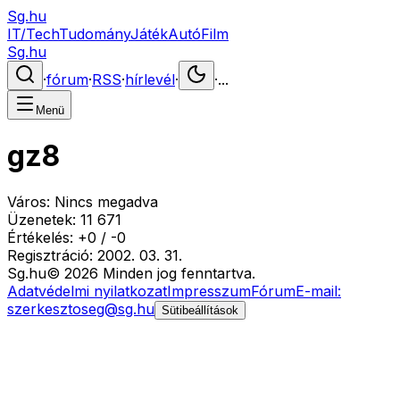
Sg.hu
IT/Tech
Tudomány
Játék
Autó
Film
Sg.hu
·
fórum
·
RSS
·
hírlevél
·
·
...
Menü
gz8
Város:
Nincs megadva
Üzenetek:
11 671
Értékelés:
+
0
/
-
0
Regisztráció:
2002. 03. 31.
Sg
.hu
©
2026
Minden jog fenntartva.
Adatvédelmi nyilatkozat
Impresszum
Fórum
E-mail:
szerkesztoseg@sg.hu
Sütibeállítások