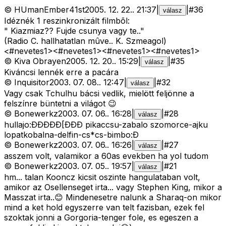
©
HUmanEmber41st
2005. 12. 22.
.
21:37
|
|
#
36
válasz
Idéznék 1 reszinkronizált filmbõl:
" Kiazmiaz?? Fujde csunya vagy te.."
(Radio C. hallhatatlan mûve.. K. Szmeagol)
<#nevetes1>
<#nevetes1>
<#nevetes1>
<#nevetes1>
©
Kiva Obrayen
2005. 12. 20.
.
15:29
|
|
#
35
válasz
Kiváncsi lennék erre a pacára
©
Inquisitor
2003. 07. 08.
.
12:47
|
|
#
32
válasz
Vagy csak Tchulhu bácsi vedlik, mielött feljönne a
felszínre büntetni a világot 😉
©
Bonewerkz
2003. 07. 06.
.
16:28
|
|
#
28
válasz
hullajo:ÐÐÐÐÐ[ÐÐÐ pikaccsu-zabalo szomorce-ajku
lopatkobalna-delfin-cs*cs-bimbo:Ð
©
Bonewerkz
2003. 07. 06.
.
16:26
|
|
#
27
válasz
asszem volt, valamikor a 60as evekben ha yol tudom
©
Bonewerkz
2003. 07. 05.
.
19:57
|
|
#
21
válasz
hm... talan Kooncz kicsit oszinte hangulataban volt,
amikor az Osellenseget irta... vagy Stephen King, mikor a
Masszat irta..😊 Mindenesetre nalunk a Sharaq-on mikor
mind a ket hold egyszerre van telt fazisban, ezek fel
szoktak jonni a Gorgoria-tenger fole, es egeszen a