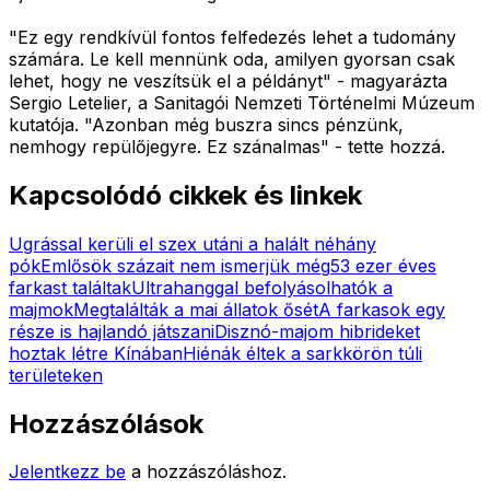
"Ez egy rendkívül fontos felfedezés lehet a tudomány
számára. Le kell mennünk oda, amilyen gyorsan csak
lehet, hogy ne veszítsük el a példányt" - magyarázta
Sergio Letelier, a Sanitagói Nemzeti Történelmi Múzeum
kutatója. "Azonban még buszra sincs pénzünk,
nemhogy repülőjegyre. Ez szánalmas" - tette hozzá.
Kapcsolódó cikkek és linkek
Ugrással kerüli el szex utáni a halált néhány
pók
Emlősök százait nem ismerjük még
53 ezer éves
farkast találtak
Ultrahanggal befolyásolhatók a
majmok
Megtalálták a mai állatok ősét
A farkasok egy
része is hajlandó játszani
Disznó-majom hibrideket
hoztak létre Kínában
Hiénák éltek a sarkkörön túli
területeken
Hozzászólások
Jelentkezz be
a hozzászóláshoz.