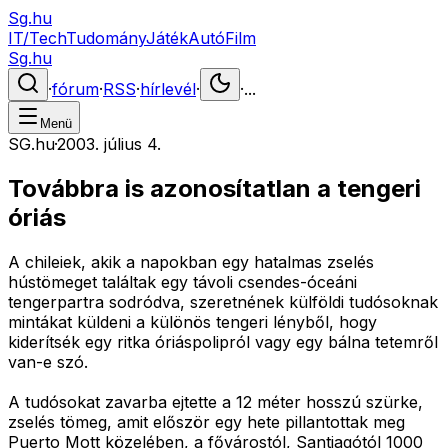
Sg.hu
IT/Tech
Tudomány
Játék
Autó
Film
Sg.hu
·
fórum
·
RSS
·
hírlevél
·
·
...
Menü
SG.hu
·
2003. július 4.
Továbbra is azonosítatlan a tengeri
óriás
A chileiek, akik a napokban egy hatalmas zselés
hústömeget találtak egy távoli csendes-óceáni
tengerpartra sodródva, szeretnének külföldi tudósoknak
mintákat küldeni a különös tengeri lényből, hogy
kiderítsék egy ritka óriáspolipról vagy egy bálna tetemről
van-e szó.
A tudósokat zavarba ejtette a 12 méter hosszú szürke,
zselés tömeg, amit először egy hete pillantottak meg
Puerto Mott közelében, a fővárostól, Santiagótól 1000