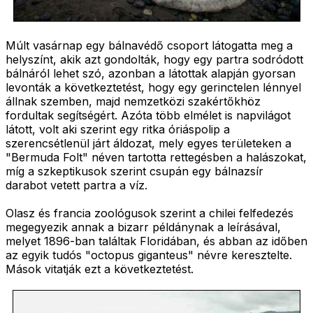
Múlt vasárnap egy bálnavédő csoport látogatta meg a
helyszínt, akik azt gondolták, hogy egy partra sodródott
bálnáról lehet szó, azonban a látottak alapján gyorsan
levonták a következtetést, hogy egy gerinctelen lénnyel
állnak szemben, majd nemzetközi szakértőkhöz
fordultak segítségért. Azóta több elmélet is napvilágot
látott, volt aki szerint egy ritka óriáspolip a
szerencsétlenül járt áldozat, mely egyes területeken a
"Bermuda Folt" néven tartotta rettegésben a halászokat,
míg a szkeptikusok szerint csupán egy bálnazsír
darabot vetett partra a víz.
Olasz és francia zoológusok szerint a chilei felfedezés
megegyezik annak a bizarr példánynak a leírásával,
melyet 1896-ban találtak Floridában, és abban az időben
az egyik tudós "octopus giganteus" névre keresztelte.
Mások vitatják ezt a következtetést.