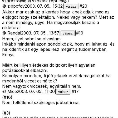
szarazfoldig ki szoktak repulni😊)
©
zippofcy
2003. 07. 05.
.
15:32
|
|
#
20
válasz
Akkor mar csak az a kerdes hogy kinek adjuk meg az
elojogot hogy szelektaljon. Neked vagy nekem? Mert az
a nem mindegy, ugye. Ha megvalositjak kesz is a
diktatura.
©
Randal
2003. 07. 05.
.
13:57
|
|
#
19
válasz
Hmm, ilyet sehol se olvastam.
Inkább mindenki azon gondolkozik, hogy mi lehet ez, és
ha kiderítik az egy lépés lesz megint a tudományban.
Ennyi.
Miért kell ilyen érdekes dolgokat ilyen agyatlan
pofázásokkal elbaszni.
Komolyan mondom, ti jófejeknek érzitek magatokat ha
mindenbõl viccet csináltok?
Nem vagytok viccesek, egyáltalán nem.
©
Mice
2003. 07. 05.
.
11:00
|
|
#
17
válasz
(#16)
Nem feltétlenül szükséges jobbat írnia.
(#3)