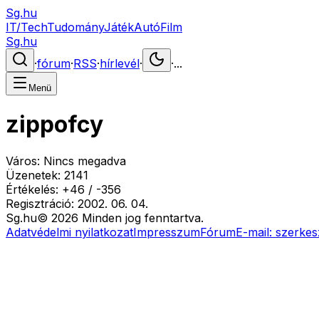
Sg.hu
IT/Tech
Tudomány
Játék
Autó
Film
Sg.hu
·
fórum
·
RSS
·
hírlevél
·
·
...
Menü
zippofcy
Város:
Nincs megadva
Üzenetek:
2141
Értékelés:
+
46
/
-
356
Regisztráció:
2002. 06. 04.
Sg
.hu
©
2026
Minden jog fenntartva.
Adatvédelmi nyilatkozat
Impresszum
Fórum
E-mail:
szerkes