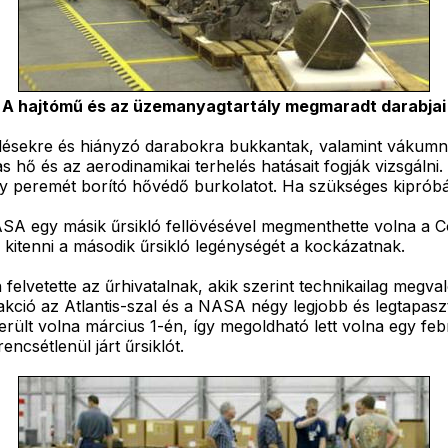
A hajtómű és az üzemanyagtartály megmaradt darabjai
edésekre és hiányzó darabokra bukkantak, valamint vákumn
s hő és az aerodinamikai terhelés hatásait fogják vizsgálni
ny peremét borító hővédő burkolatot. Ha szükséges kipróbál
ASA egy másik űrsikló fellövésével megmenthette volna a Co
kitenni a második űrsikló legénységét a kockázatnak.
elvetette az űrhivatalnak, akik szerint technikailag megva
őakció az Atlantis-szal és a NASA négy legjobb és legtapasz
került volna március 1-én, így megoldható lett volna egy fe
encsétlenül járt űrsiklót.