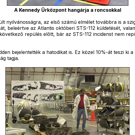
A Kennedy Űrközpont hangárja a roncsokkal
lt nyilvánosságra, az első számú elmélet továbbra is a sz
lását, beleértve az Atlantis októberi STS-112 küldetését, v
 következő repülés előtt, bár az STS-112 incidenst nem rep
en bejelentették a hatodikat is. Ez közel 10%-át teszi ki a
ág tagja.