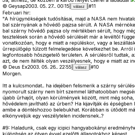
Ja, átmész, de közben a karod helyet cserél a lábaddal
©
Geysap
2003. 05. 27.
.
00:15
|
|
#
11
válasz
Februari hir:
"A hírügynökségek tudósításai, majd a NASA nem hivatalo
bal szárnyának a hõvédõ pajzsa sérült. A NASA mérnöke, Ro
bal szárny hõvédõ pajzsa oly mértékben sérült, hogy még 
tesztelések során a hõvédõ sérülését már a levéltõl függe
vonatkozóan, hogy e miatt a repüléskor, vagy a leszállá
ûrrepülõgép túlzott felmelegedése következhet be. Arról i
legfontosabb hõszigetelõ területen. A sérülésrõl tudtak, 
azt, de nem ítélték olyan veszélyesnek, hogy e miatt az in
©
Deus Ex
2003. 05. 26.
.
22:55
|
|
#
10
válasz
Morgen.
Itt a kulcsmondat.. ha idejében felismerik a szárny sérülé
nyomorult szárny nem bírt szemmel láthatoobban megsérüln
újabb ûrhajót, olyan körülmények között, mint még soha, 
hõvédelem javítható az úrben? Ha kijavítják és épségben l
amibe a döntéshozoo belebukhat. Korábban is ütõdött már
elkönyveljük egy veszélytelen incidensnek..?
#9: Haladunk, csak egy icipici hangyabokányi eredményhez
különbség az ötven évvel ezelõtti állapotokhoz képest.