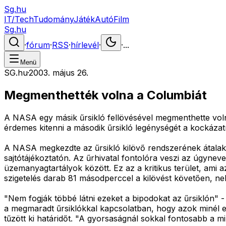
Sg.hu
IT/Tech
Tudomány
Játék
Autó
Film
Sg.hu
·
fórum
·
RSS
·
hírlevél
·
·
...
Menü
SG.hu
·
2003. május 26.
Megmenthették volna a Columbiát
A NASA egy másik űrsikló fellövésével megmenthette voln
érdemes kitenni a második űrsikló legénységét a kockázat
A NASA megkezdte az űrsikló kilövő rendszerének átalakít
sajtótájékoztatón. Az űrhivatal fontolóra veszi az úgynevez
üzemanyagtartályok között. Ez az a kritikus terület, ami a
szigetelés darab 81 másodperccel a kilövést követően, nek
"Nem fogják többé látni ezeket a bipodokat az űrsiklón" - n
a megmaradt űrsiklókkal kapcsolatban, hogy azok minél el
tűzött ki határidőt. "A gyorsaságnál sokkal fontosabb a m