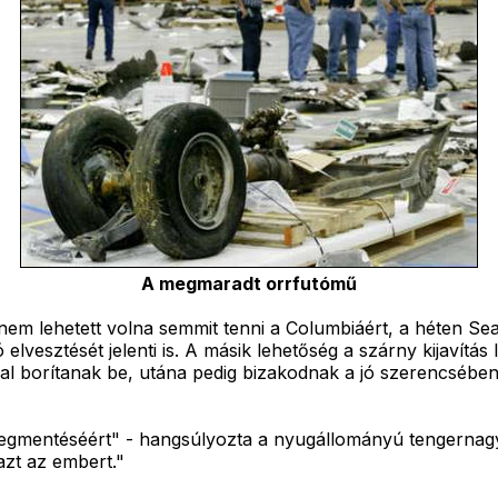
A megmaradt orrfutómű
nem lehetett volna semmit tenni a Columbiáért, a héten S
 elvesztését jelenti is. A másik lehetőség a szárny kijavítás
aggal borítanak be, utána pedig bizakodnak a jó szerencsé
egmentéséért" - hangsúlyozta a nyugállományú tengernagy.
zt az embert."