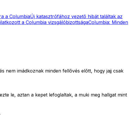
ára a Columbia
Új katasztrófához vezető hibát találtak az
ilatkozott a Columbia vizsgálóbizottsága
Columbia: Minden
s nem imádkoznak minden fellõvés elõtt, hogy jajj csak
ezte le, aztan a kepet lefoglaltak, a muki meg hallgat mint
.