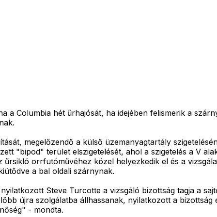
a a Columbia hét űrhajósát, ha idejében felismerik a szár
nak.
ását, megelőzendő a külső üzemanyagtartály szigetelésének
ett "bipod" terület elszigetelését, ahol a szigetelés a V al
z űrsikló orrfutóművéhez közel helyezkedik el és a vizsgálat
iütődve a bal oldali szárnynak.
yilatkozott Steve Turcotte a vizsgáló bizottság tagja a sajt
őbb újra szolgálatba állhassanak, nyilatkozott a bizottsá
inőség" - mondta.