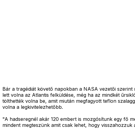
Bár a tragédiát követő napokban a NASA vezetői szerint 
lett volna az Atlantis felküldése, még ha az mindkét űrsikló
tölthették volna be, amit miután megfagyott teflon szal
volna a legkivitelezhetőbb.
"A hadseregnél akár 120 embert is mozgósítunk egy fő m
mindent megteszünk amit csak lehet, hogy visszahozzuk a