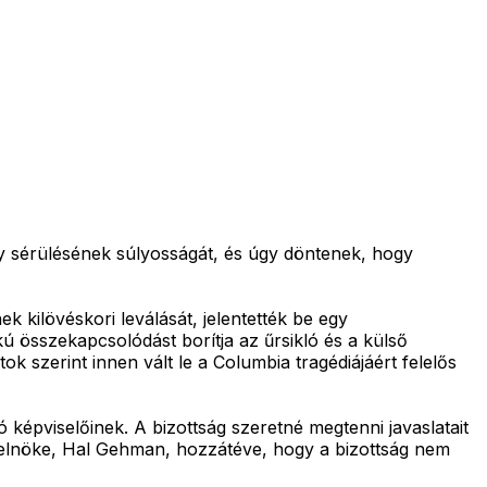
ny sérülésének súlyosságát, és úgy döntenek, hogy
 kilövéskori leválását, jelentették be egy
akú összekapcsolódást borítja az űrsikló és a külső
ok szerint innen vált le a Columbia tragédiájáért felelős
ó képviselőinek. A bizottság szeretné megtenni javaslatait
g elnöke, Hal Gehman, hozzátéve, hogy a bizottság nem