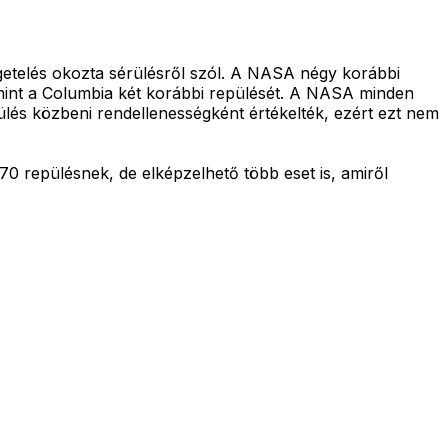
igetelés okozta sérülésről szól. A NASA négy korábbi
alamint a Columbia két korábbi repülését. A NASA minden
ülés közbeni rendellenességként értékelték, ezért ezt nem
 70 repülésnek, de elképzelhető több eset is, amiről