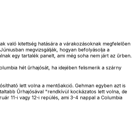
ak való kitettség hatására a várakozásoknak megfelelően
. Júniusban megvizsgálják, hogyan befolyásolja a
nak egy tartalék panelt, ami még soha nem járt az űrben.
lumbia hét űrhajósát, ha idejében felismerik a szárny
lósítható lett volna a mentőakció. Gehman egyben azt is
taltabb Űrhajósával "rendkívül kockázatos lett volna, de
bruár 11-i vagy 12-i repülés, ami 3-4 nappal a Columbia