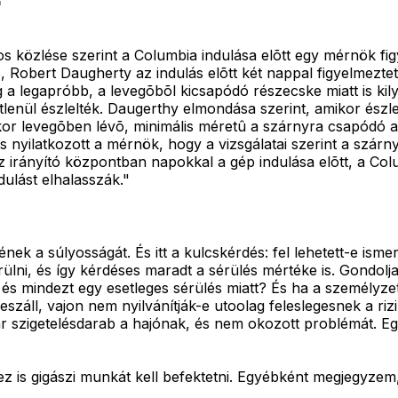
s közlése szerint a Columbia indulása elõtt egy mérnök fi
bert Daugherty az indulás elõtt két nappal figyelmeztette a
a legapróbb, a levegõbõl kicsapódó részecske miatt is kily
tlenül észlelték. Daugerthy elmondása szerint, amikor észle
skor levegõben lévõ, minimális méretû a szárnyra csapódó
s nyilatkozott a mérnök, hogy a vizsgálatai szerint a szár
az irányító központban napokkal a gép indulása elõtt, a Col
dulást elhalasszák."
sének a súlyosságát. És itt a kulcskérdés: fel lehetett-e is
i, és így kérdéses maradt a sérülés mértéke is. Gondoljat
és mindezt egy esetleges sérülés miatt? És ha a személyze
eszáll, vajon nem nyilvánítják-e utoolag feleslegesnek a r
 szigetelésdarab a hajónak, és nem okozott problémát. Egy
 is gigászi munkát kell befektetni. Egyébként megjegyzem, 