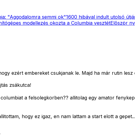
ia: "Aggodalomra semmi ok"
1600 hibával indult utolsó útj
ítógépes modellezés okozta a Columbia vesztét
Először ny
gy ezért embereket csukjanak le. Majd ha már rutin lesz é
jtás zsákutca!
a a columbiat a felsolegkorben?? allitolag egy amator fenykep
tottam, hogy ez igaz, en nam lattam a start elott a gepet..