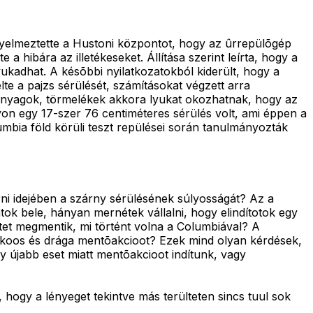
gyelmeztette a Hustoni központot, hogy az ûrrepülõgép
 hibára az illetékeseket. Állítása szerint leírta, hogy a
ukadhat. A késõbbi nyilatkozatokból kiderült, hogy a
lte a pajzs sérülését, számításokat végzett arra
 anyagok, törmelékek akkora lyukat okozhatnak, hogy az
nyon egy 17-szer 76 centiméteres sérülés volt, ami éppen a
umbia föld körüli teszt repülései során tanulmányozták
merni idejében a szárny sérülésének súlyosságát? Az a
ok bele, hányan mernétek vállalni, hogy elindítotok egy
tet megmentik, mi történt volna a Columbiával? A
izikoos és drága mentõakcioot? Ezek mind olyan kérdések,
 újabb eset miatt mentõakcioot indítunk, vagy
hogy a lényeget tekintve más terülteten sincs tuul sok