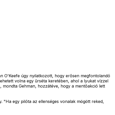
ean O'Keefe úgy nyilatkozott, hogy erősen megfontolandó
 lehetett volna egy űrséta keretében, ahol a lyukat vízzel
ben, mondta Gehman, hozzátéve, hogy a mentőakció lett
 "Ha egy pilóta az ellenséges vonalak mögött reked,