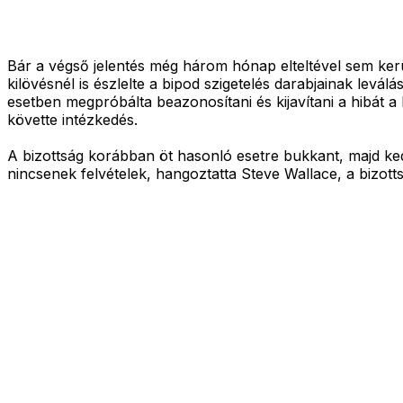
Bár a végső jelentés még három hónap elteltével sem kerü
kilövésnél is észlelte a bipod szigetelés darabjainak levá
esetben megpróbálta beazonosítani és kijavítani a hibát a
követte intézkedés.
A bizottság korábban öt hasonló esetre bukkant, majd kedd
nincsenek felvételek, hangoztatta Steve Wallace, a bizotts