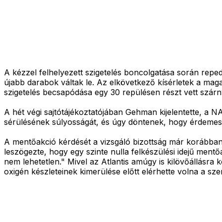
A kézzel felhelyezett szigetelés boncolgatása során rep
újabb darabok váltak le. Az elkövetkező kísérletek a maga
szigetelés becsapódása egy 30 repülésen részt vett szár
A hét végi sajtótájékoztatójában Gehman kijelentette, a N
sérülésének súlyosságát, és úgy döntenek, hogy érdemes 
A mentőakció kérdését a vizsgáló bizottság már korábban f
leszögezte, hogy egy szinte nulla felkészülési idejű ment
nem lehetetlen." Mivel az Atlantis amúgy is kilövőállásra 
oxigén készleteinek kimerülése előtt elérhette volna a szer