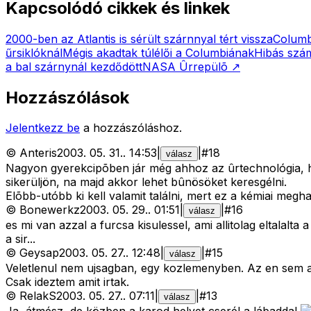
Kapcsolódó cikkek és linkek
2000-ben az Atlantis is sérült szárnnyal tért vissza
Columb
űrsiklóknál
Mégis akadtak túlélői a Columbiának
Hibás szám
a bal szárnynál kezdődött
NASA Ûrrepülõ
↗
Hozzászólások
Jelentkezz be
a hozzászóláshoz.
©
Anteris
2003. 05. 31.
.
14:53
|
|
#
18
válasz
Nagyon gyerekcipõben jár még ahhoz az ûrtechnológia, ho
sikerüljön, na majd akkor lehet bûnösöket keresgélni.
Elõbb-utóbb ki kell valamit találni, mert ez a kémiai megha
©
Bonewerkz
2003. 05. 29.
.
01:51
|
|
#
16
válasz
es mi van azzal a furcsa kisulessel, ami allitolag eltalalt
a sir...
©
Geysap
2003. 05. 27.
.
12:48
|
|
#
15
válasz
Veletlenul nem ujsagban, egy kozlemenyben. Az en sem alli
Csak ideztem amit irtak.
©
RelakS
2003. 05. 27.
.
07:11
|
|
#
13
válasz