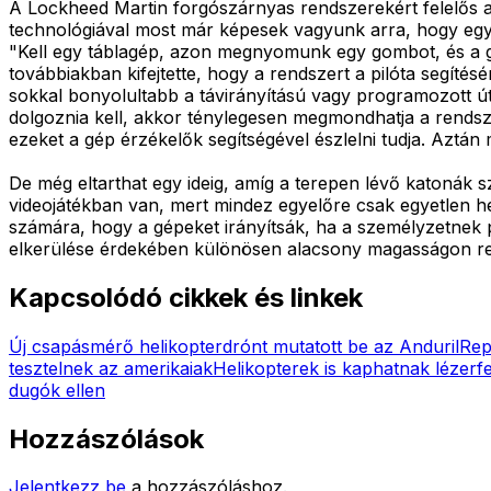
A Lockheed Martin forgószárnyas rendszerekért felelős a
technológiával most már képesek vagyunk arra, hogy egy 
"Kell egy táblagép, azon megnyomunk egy gombot, és a gép
továbbiakban kifejtette, hogy a rendszert a pilóta segítésé
sokkal bonyolultabb a távirányítású vagy programozott út
dolgoznia kell, akkor ténylegesen megmondhatja a rendszern
ezeket a gép érzékelők segítségével észlelni tudja. Aztán m
De még eltarthat egy ideig, amíg a terepen lévő katonák s
videojátékban van, mert mindez egyelőre csak egyetlen h
számára, hogy a gépeket irányítsák, ha a személyzetnek p
elkerülése érdekében különösen alacsony magasságon repü
Kapcsolódó cikkek és linkek
Új csapásmérő helikopterdrónt mutatott be az Anduril
Rep
tesztelnek az amerikaiak
Helikopterek is kaphatnak lézerf
dugók ellen
Hozzászólások
Jelentkezz be
a hozzászóláshoz.