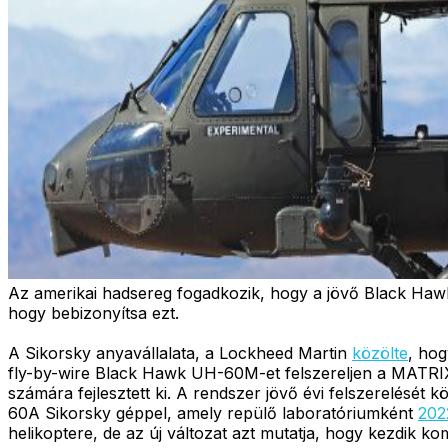
Az amerikai hadsereg fogadkozik, hogy a jövő Black Hawk h
hogy bebizonyítsa ezt.
A Sikorsky anyavállalata, a Lockheed Martin
közölte
, hog
fly-by-wire Black Hawk UH-60M-et felszereljen a MATRI
számára fejlesztett ki. A rendszer jövő évi felszerelését
60A Sikorsky géppel, amely repülő laboratóriumként
202
helikoptere, de az új változat azt mutatja, hogy kezdik 