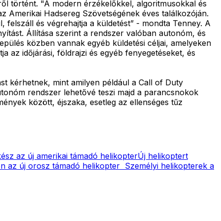
l történt. "A modern érzékelőkkel, algoritmusokkal és
z Amerikai Hadsereg Szövetségének éves találkozóján.
 felszáll és végrehajtja a küldetést” - mondta Tenney. A
ányítást. Állítása szerint a rendszer valóban autonóm, és
repülés közben vannak egyéb küldetési céljai, amelyeken
a az időjárási, földrajzi és egyéb fenyegetéseket, és
st kérhetnek, mint amilyen például a Call of Duty
autonóm rendszer lehetővé teszi majd a parancsnokok
ények között, éjszaka, esetleg az ellenséges tűz
sz az új amerikai támadó helikopter
Új helikoptert
ön az új orosz támadó helikopter
Személyi helikopterek a