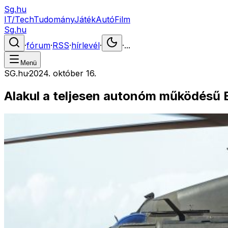
Sg.hu
IT/Tech
Tudomány
Játék
Autó
Film
Sg.hu
·
fórum
·
RSS
·
hírlevél
·
·
...
Menü
SG.hu
·
2024. október 16.
Alakul a teljesen autonóm működésű 