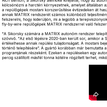
Rich Benton, a Sikorsky alelnöke kifejtette, hogy az aut
kölcsönözni a harctéri környezetnek, amelyet általában a
a repülőgépek mostani korszerűsítése évtizedeken át has
annak MATRIX rendszerét számos különböző teljesítménykr
felszerelni, hogy kiderüljön, mi a legjobb a terepviszonyo
fly-by-wire repülőgépek MATRIX rendszerrel való felszer
"A Sikorsky számára a MATRIX autonóm rendszer telepít
szóvivő. "Az első lépésre 2020-ban került sor, amikor a 
értékelhesse annak repülési tulajdonságait. A mostani b
történő telepítésére”. A gyártó korábban már bemutatt
programjának részeként. Ezeken a repüléseken egy autonó
percig szállított másfél tonna kötélre rögzített terhet, mi