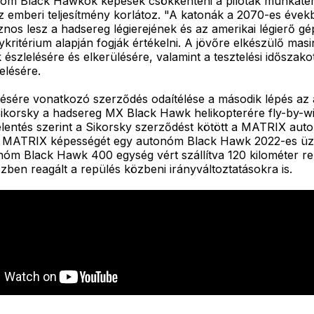
onóm Black Hawkok képesek csökkenteni a pilóták munkaterh
z emberi teljesítmény korlátoz. "A katonák a 2070-es évek
znos lesz a hadsereg légierejének és az amerikai légierő 
itérium alapján fogják értékelni. A jövőre elkészülő mas
k észlelésére és elkerülésére, valamint a tesztelési időszak
elésére.
ésére vonatkozó szerződés odaítélése a második lépés az
Sikorsky a hadsereg MX Black Hawk helikopterére fly-by-wir
ejelentés szerint a Sikorsky szerződést kötött a MATRIX 
a a MATRIX képességét egy autonóm Black Hawk 2022-es üz
m Black Hawk 400 egység vért szállítva 120 kilométer repü
közben reagált a repülés közbeni irányváltoztatásokra is.