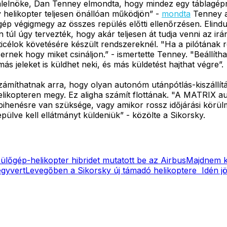
lelnöke, Dan Tenney elmondta, hogy mindez egy táblagéprő
helikopter teljesen önállóan működjön” -
mondta
Tenney a
 végigmegy az összes repülés előtti ellenőrzésen. Elindul,
n túl úgy tervezték, hogy akár teljesen át tudja venni az ir
icélok követésére készült rendszereknél. "Ha a pilótának 
ek hogy miket csináljon.” - ismertette Tenney. "Beállíthatj
ás jeleket is küldhet neki, és más küldetést hajthat végre”.
zámíthatnak arra, hogy olyan autonóm utánpótlás-kiszállítá
elikopteren megy. Ez aligha számít flottának. "A MATRIX 
ihenésre van szüksége, vagy amikor rossz időjárási körülm
lve kell ellátmányt küldeniük” - közölte a Sikorsky.
ülőgép-helikopter hibridet mutatott be az Airbus
Majdnem ké
egyvert
Levegőben a Sikorsky új támadó helikoptere
Idén j