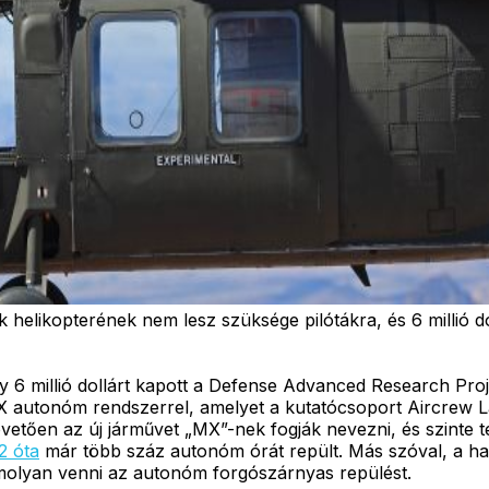
elikopterének nem lesz szüksége pilótákra, és 6 millió dol
y 6 millió dollárt kapott a Defense Advanced Research Pro
X autonóm rendszerrel, amelyet a kutatócsoport Aircrew 
 követően az új járművet „MX”-nek fogják nevezni, és szinte
2 óta
már több száz autonóm órát repült. Más szóval, a 
komolyan venni az autonóm forgószárnyas repülést.