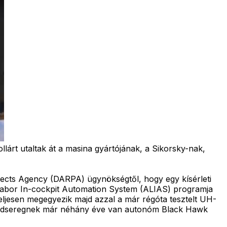
lárt utaltak át a masina gyártójának, a Sikorsky-nak,
jects Agency (DARPA) ügynökségtől, hogy egy kísérleti
Labor In-cockpit Automation System (ALIAS) programja
 teljesen megegyezik majd azzal a már régóta tesztelt UH-
hadseregnek már néhány éve van autonóm Black Hawk