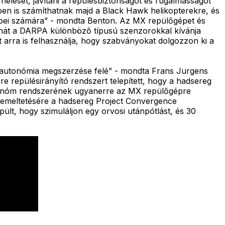
elését, javítani a repülésbiztonságot és rugalmasságot
ben is számíthatnak majd a Black Hawk helikopterekre, és
gépei számára” - mondta Benton. Az MX repülőgépet és
inát a DARPA különböző típusú szenzorokkal kívánja
ot arra is felhasználja, hogy szabványokat dolgozzon ki a
 autonómia megszerzése felé” - mondta Frans Jurgens
e repülésirányító rendszert telepített, hogy a hadsereg
autonóm rendszerének ugyanerre az MX repülőgépre
emeltetésére a hadsereg Project Convergence
lt, hogy szimuláljon egy orvosi utánpótlást, és 30