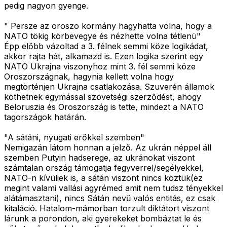
pedig nagyon gyenge.
" Persze az oroszo kormány hagyhatta volna, hogy a
NATO tökig körbevegye és nézhette volna tétlenü"
Épp előbb vázoltad a 3. félnek semmi köze logikádat,
akkor rajta hát, alkamazd is. Ezen logika szerint egy
NATO Ukrajna viszonyhoz mint 3. fél semmi köze
Oroszországnak, hagynia kellett volna hogy
megtörténjen Ukrajna csatlakozása. Szuverén államok
köthetnek egymással szövetségi szerződést, ahogy
Beloruszia és Oroszország is tette, mindezt a NATO
tagországok határán.
"A sátáni, nyugati erőkkel szemben"
Nemigazán látom honnan a jelző. Az ukrán néppel áll
szemben Putyin hadserege, az ukránokat viszont
számtalan ország támogatja fegyverrel/segélyekkel,
NATO-n kívüliek is, a sátán viszont nincs köztük(ez
megint valami vallási agyrémed amit nem tudsz tényekkel
alátámasztani), nincs Sátán nevű valós entitás, ez csak
kitaláció. Hatalom-mámorban torzult diktátort viszont
lárunk a porondon, aki gyerekeket bombáztat le és