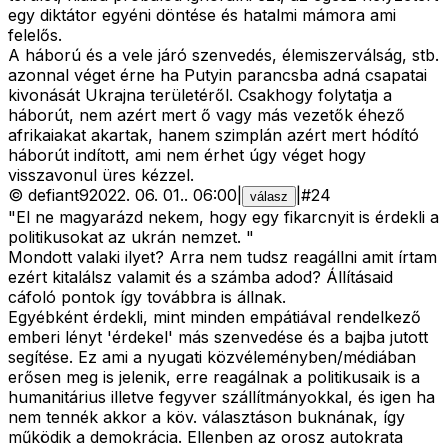
egy diktátor egyéni döntése és hatalmi mámora ami
felelős.
A háború és a vele járó szenvedés, élemiszerválság, stb.
azonnal véget érne ha Putyin parancsba adná csapatai
kivonását Ukrajna területéről. Csakhogy folytatja a
háborút, nem azért mert ő vagy más vezetők éhező
afrikaiakat akartak, hanem szimplán azért mert hódító
háborút indított, ami nem érhet úgy véget hogy
visszavonul üres kézzel.
©
defiant9
2022. 06. 01.
.
06:00
|
|
#
24
válasz
"El ne magyarázd nekem, hogy egy fikarcnyit is érdekli a
politikusokat az ukrán nemzet. "
Mondott valaki ilyet? Arra nem tudsz reagállni amit írtam
ezért kitalálsz valamit és a számba adod? Állításaid
cáfoló pontok így továbbra is állnak.
Egyébként érdekli, mint minden empátiával rendelkező
emberi lényt 'érdekel' más szenvedése és a bajba jutott
segítése. Ez ami a nyugati közvéleményben/médiában
erősen meg is jelenik, erre reagálnak a politikusaik is a
humanitárius illetve fegyver szállítmányokkal, és igen ha
nem tennék akkor a köv. választáson buknának, így
működik a demokrácia. Ellenben az orosz autokrata