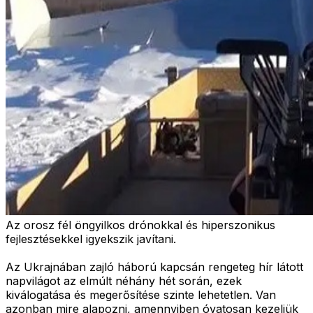
Az orosz fél öngyilkos drónokkal és hiperszonikus
fejlesztésekkel igyekszik javítani.
Az Ukrajnában zajló háború kapcsán rengeteg hír látott
napvilágot az elmúlt néhány hét során, ezek
kiválogatása és megerősítése szinte lehetetlen. Van
azonban mire alapozni, amennyiben óvatosan kezeljük