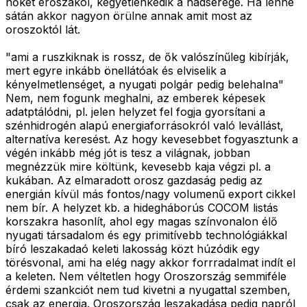
nőket erőszakol, kegyetlenkedik a hadserege. Ha lenne
sátán akkor nagyon örülne annak amit most az
oroszoktól lát.
"ami a ruszkiknak is rossz, de ők valószínűleg kibírják,
mert egyre inkább önellátóak és elviselik a
kényelmetlenséget, a nyugati polgár pedig belehalna"
Nem, nem fogunk meghalni, az emberek képesek
adatptálódni, pl. jelen helyzet fel fogja gyorsítani a
szénhidrogén alapú energiaforrásokról való levállást,
alternatíva keresést. Az hogy kevesebbet fogyasztunk a
végén inkább még jót is tesz a világnak, jobban
megnézzük mire költünk, kevesebb kaja végzi pl. a
kukában. Az elmaradott orosz gazdaság pedig az
energián kívül más fontos/nagy volumenű export cikkel
nem bír. A helyzet kb. a hidegháborús COCOM listás
korszakra hasonlít, ahol egy magas színvonalon élő
nyugati társadalom és egy primitívebb technológiákkal
bíró leszakadaó keleti lakosság közt húzódik egy
törésvonal, ami ha elég nagy akkor forrradalmat indít el
a keleten. Nem véltetlen hogy Oroszország semmiféle
érdemi szankciót nem tud kivetni a nyugattal szemben,
csak az energia. Oroszország leszakadása pedig napról