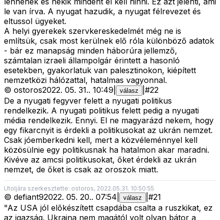
lennének és nekik mindent el kell hinni. Ez azt jelenti, ami
le van írva. A nyugat hazudik, a nyugat félrevezet és
eltussol ügyeket.
A helyi gyerekek szervkereskedelmét még ne is
említsük, csak most kerülnek elő róla különböző adatok
- bár ez manapság minden háborúra jellemző,
számtalan izraeli állampolgár érintett a hasonló
esetekben, gyakorlatuk van palesztinokon, kiépített
nemzetközi hálózattal, hatalmas vagyonnal.
©
ostoros
2022. 05. 31.
.
10:49
|
|
#
22
válasz
De a nyugati fegyver felett a nyugati politikus
rendelkezik. A nyugati politikus felett pedig a nyugati
média rendelkezik. Ennyi. El ne magyarázd nekem, hogy
egy fikarcnyit is érdekli a politikusokat az ukrán nemzet.
Csak jóemberkedni kell, mert a közvéleménnyel kell
közösülnie egy politikusnak ha hatalmon akar maradni.
Kivéve az amcsi politikusokat, őket érdekli az ukrán
nemzet, de őket is csak az oroszok miatt.
Utoljára szerkesztette: ostoros, 2022.05.31. 10:50:55
©
defiant9
2022. 05. 20.
.
07:54
|
|
#
21
válasz
"Az USA jól előkészített csapdába csalta a ruszkikat, ez
az igazság. Ukrajna nem magától volt olyan bátor a