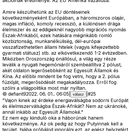
akcióinak eredménye. Az EU Amerika vazallusa.
Amire készülhetünk az EU döntéseinek
következményeként Európában, a háromszoros olajár,
magas infláció, komoly recesszió, a különösen drága
élelmiszer és az eddigieknél nagyobb migrációs nyomás
Észak-Afrikából, ezek hatására méginkább romló
közbiztonság, munkanélküliség, dél-európai
visszafizethetetlen állami hitelek (vagyis kifejezettebb
gyarmati státusz) stb. az elkövetkezendő 1-2 évtizedben.
Miközben Oroszország önállósul, a világ egy része
leválik a nyugati hegemóniáról szembeállítva 2 pólust,
akét oldalon legerősebbként az Egyesült Államok és
Kína. Az előbbi mindent be fog vetni, hogy a 2. pólus
fúzióját, megerősödését megakadályozza. Erről fog
szólni a világpolitika most már nyíltan.
©
defiant9
2022. 06. 01.
.
06:05
|
|
#
25
válasz
"Vajon kinek az érdeke energiaválságba sodorni Európát
és élelmiszerválságba Észak-Afrikát? Nem az ukránoké,
annál inkább az Egyesült Államoké."
Ez nem egy kiinduló oka a háborúnak hanem
következménye. Az ok pedig az hogy Putyinnak kell a
terület, hiába próbálod ignorálni ezt, az egész helyzetért