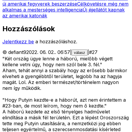
új amerikai fegyverek beszerzése
Célkövetésre még nem
alkalmas a mesterséges intelligencia
Új éjjellátót kapnak
az amerikai katonák
Hozzászólások
Jelentkezz be
a hozzászóláshoz.
©
defiant9
2022. 06. 02.
.
06:57
|
|
#
27
válasz
"Két ország ügye lenne a háború, mielőbb végett
kellene vetni úgy, hogy nem szól bele 3. fél."
Aham, tehát annyi a szabály hogy az erősebb bármikor
elveheti a gyengébbtől területet, legjobb ha az hagyja
magát. Lol. Az emberi természet/történelem nagyon
nem így működik.
"Hogy Putyin kezdte-e a háborút, azt nem érintettem a
#23-ban, de most leírom, hogy nem ő kezdte."
A háború kezdete az első tényelges hadművelet
elindítása a másik fél területén. Ezt a lépést Oroszország
tette meg Putyin utasítására, a nemzetközi jog ebben
teljesen egyértelmű, a szerecsenmosdatási kísérleted