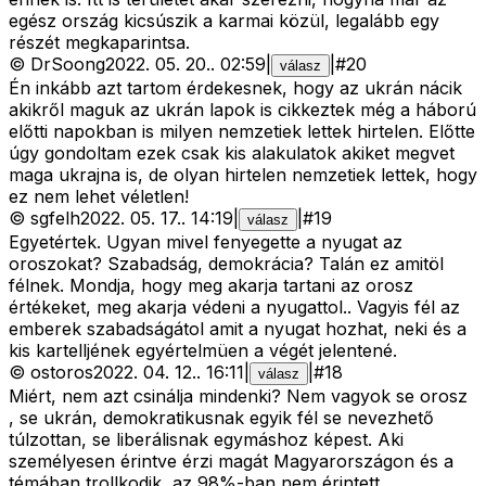
egész ország kicsúszik a karmai közül, legalább egy
részét megkaparintsa.
©
DrSoong
2022. 05. 20.
.
02:59
|
|
#
20
válasz
Én inkább azt tartom érdekesnek, hogy az ukrán nácik
akikről maguk az ukrán lapok is cikkeztek még a háború
előtti napokban is milyen nemzetiek lettek hirtelen. Előtte
úgy gondoltam ezek csak kis alakulatok akiket megvet
maga ukrajna is, de olyan hirtelen nemzetiek lettek, hogy
ez nem lehet véletlen!
©
sgfelh
2022. 05. 17.
.
14:19
|
|
#
19
válasz
Egyetértek. Ugyan mivel fenyegette a nyugat az
oroszokat? Szabadság, demokrácia? Talán ez amitöl
félnek. Mondja, hogy meg akarja tartani az orosz
értékeket, meg akarja védeni a nyugattol.. Vagyis fél az
emberek szabadságátol amit a nyugat hozhat, neki és a
kis kartelljének egyértelmüen a végét jelentené.
©
ostoros
2022. 04. 12.
.
16:11
|
|
#
18
válasz
Miért, nem azt csinálja mindenki? Nem vagyok se orosz
, se ukrán, demokratikusnak egyik fél se nevezhető
túlzottan, se liberálisnak egymáshoz képest. Aki
személyesen érintve érzi magát Magyarországon és a
témában trollkodik, az 98%-ban nem érintett