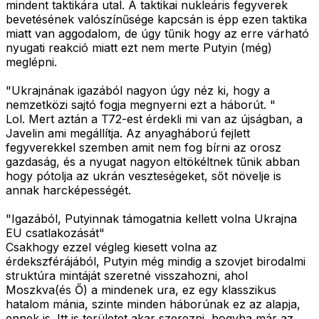
mindent taktikára utal. A taktikai nukleáris fegyverek
bevetésének valószínűsége kapcsán is épp ezen taktika
miatt van aggodalom, de úgy tűnik hogy az erre várható
nyugati reakció miatt ezt nem merte Putyin (még)
meglépni.
"Ukrajnának igazából nagyon úgy néz ki, hogy a
nemzetközi sajtó fogja megnyerni ezt a háborút. "
Lol. Mert aztán a T72-est érdekli mi van az újságban, a
Javelin ami megállítja. Az anyagháború fejlett
fegyverekkel szemben amit nem fog bírni az orosz
gazdaság, és a nyugat nagyon eltökéltnek tűnik abban
hogy pótolja az ukrán veszteségeket, sőt növelje is
annak harcképességét.
"Igazából, Putyinnak támogatnia kellett volna Ukrajna
EU csatlakozását"
Csakhogy ezzel végleg kiesett volna az
érdekszférájából, Putyin még mindig a szovjet birodalmi
struktúra mintáját szeretné visszahozni, ahol
Moszkva(és Ő) a mindenek ura, ez egy klasszikus
hatalom mánia, szinte minden háborúnak ez az alapja,
ennek is. Itt is területet akar szerezni, hogyha már az