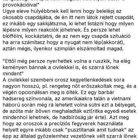
provokációival"
Ugye eleve hülyébbnek kell lenni hogy belelépj az
okosabb csapdájába, de én itt nem látok rejtett csapdát,
ez inkább egy sakkjátszma, ki lehet listázni hogy milyen
lépésre milyen reakciók jöhetnek. És persze lehet
blöffölni, kockáztatni, de az nem egy csapda szituáció
ha arra számítasz hogy a nyugat nem lép(akkorát),
aztán mégis, ilyenkor szimplán elszámoltad magad.
"Ettől még persze nyerhettek volna a ruszkik, ha elég
keményen bánnak a civilekkel is, és szarrá lőnek
mindent"
A civilekkel szembeni orosz kegyetlenkedések sora
nagyon hosszú, pl. rengeteg nőt erőszakoltak meg, és a
végén opcionálisan meg is ölték. Ez egy barbár
hadsereg színvonala, az amerikaiakra talán a vietnami
háború során még rá lehetett volna sütni ezt a bélyeget,
de azóta már bőven meghaladták ezt(ritka egyedi esetek
mindenhol lehetnek, de hadbíróság jár érte). Azt meg
hogy az oroszok a precíziós fegyverek használata
helyett egyre inkább csak "pusztítanak amit tudnak" az
épp az általad győzelemhez vezetőnek vélt szarrá lőnek