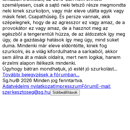
személyesen, csak a sajtó neki tetsző része megmondta
neki kinek szurkoljon, vagy már eleve utálta egyik vagy
másik felet. Csapathűség. És persze vannak, akik
szépelegnek, hogy de az agresszor ez vagy amaz, de a
provokátor ez vagy amaz, de a hasznot meg az
egészből a tengerentúli húzza, de az áldozatok így meg
úgy, de a gazdasági hatások így meg úgy, mind süket
duma. Mindenki már eleve eldöntötte, kinek fog
szurkolni, és a világ kifordulhatna a sarkaiból, akkor
sem állna át a másik oldalra, mert nem logikai, hanem
érzelmi alapon ítélkezik mindenki.
Úgyhogy bátran mondhatjuk, jó estét jó szurkolást...
További bejegyzések a fórumban...
Sg
.hu
©
2026
Minden jog fenntartva.
Adatvédelmi nyilatkozat
Impresszum
Fórum
E-mail:
szerkesztoseg@sg.hu
Sütibeállítások