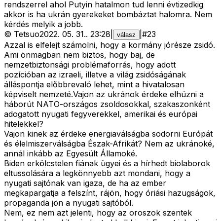
rendszerrel ahol Putyin hatalmon tud lenni évtizedkig
akkor is ha ukrán gyerekeket bombáztat halomra. Nem
kérdés melyik a jobb.
©
Tetsuo
2022. 05. 31.
.
23:28
|
|
#
23
válasz
Azzal is elfelejt számolni, hogy a kormány jórésze zsidó.
Ami önmagban nem biztos, hogy baj, de
nemzetbiztonsági problémaforrás, hogy adott
pozícióban az izraeli, illetve a világ zsidóságának
álláspontja előbbrevaló lehet, mint a hivatalosan
képviselt nemzeté.Vajon az ukránok érdeke elhúzni a
háborút NATO-országos zsoldosokkal, szakaszonként
adogatott nyugati fegyverekkel, amerikai és európai
hitelekkel?
Vajon kinek az érdeke energiaválságba sodorni Európát
és élelmiszerválságba Észak-Afrikát? Nem az ukránoké,
annál inkább az Egyesült Államoké.
Biden erkölcstelen fiának ügyei és a hírhedt biolaborok
eltussolására a legkönnyebb azt mondani, hogy a
nyugati sajtónak van igaza, de ha az ember
megkapargatja a felszínt, rájön, hogy óriási hazugságok,
propaganda jön a nyugati sajtóból.
Nem, ez nem azt jelenti, hogy az oroszok szentek