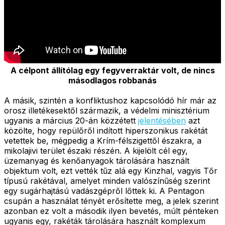
A célpont állítólag egy fegyverraktár volt, de nincs
másodlagos robbanás
A másik, szintén a konfliktushoz kapcsolódó hír már az
orosz illetékesektől származik, a védelmi minisztérium
ugyanis a március 20-án közzétett
jelentésében
azt
közölte, hogy repülőről indított hiperszonikus rakétát
vetettek be, mégpedig a Krím-félszigettől északra, a
mikolajivi terület északi részén. A kijelölt cél egy,
üzemanyag és kenőanyagok tárolására használt
objektum volt, ezt vették tűz alá egy Kinzhal, vagyis Tőr
típusú rakétával, amelyet minden valószínűség szerint
egy sugárhajtású vadászgépről lőttek ki. A Pentagon
csupán a használat tényét erősítette meg, a jelek szerint
azonban ez volt a második ilyen bevetés, múlt pénteken
ugyanis egy, rakéták tárolására használt komplexum