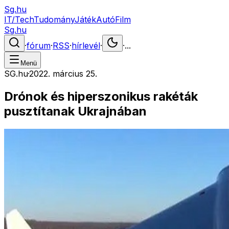
Sg.hu
IT/Tech
Tudomány
Játék
Autó
Film
Sg.hu
·
fórum
·
RSS
·
hírlevél
·
·
...
Menü
SG.hu
·
2022. március 25.
Drónok és hiperszonikus rakéták
pusztítanak Ukrajnában