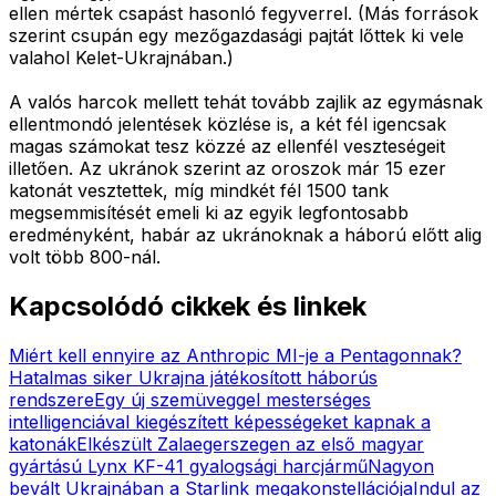
ellen mértek csapást hasonló fegyverrel. (Más források
szerint csupán egy mezőgazdasági pajtát lőttek ki vele
valahol Kelet-Ukrajnában.)
A valós harcok mellett tehát tovább zajlik az egymásnak
ellentmondó jelentések közlése is, a két fél igencsak
magas számokat tesz közzé az ellenfél veszteségeit
illetően. Az ukránok szerint az oroszok már 15 ezer
katonát vesztettek, míg mindkét fél 1500 tank
megsemmisítését emeli ki az egyik legfontosabb
eredményként, habár az ukránoknak a háború előtt alig
volt több 800-nál.
Kapcsolódó cikkek és linkek
Miért kell ennyire az Anthropic MI-je a Pentagonnak?
Hatalmas siker Ukrajna játékosított háborús
rendszere
Egy új szemüveggel mesterséges
intelligenciával kiegészített képességeket kapnak a
katonák
Elkészült Zalaegerszegen az első magyar
gyártású Lynx KF-41 gyalogsági harcjármű
Nagyon
bevált Ukrajnában a Starlink megakonstellációja
Indul az