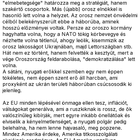
"elmebetegsége" határozza meg a stratégiát, hanem
szakértő csoportok. Más (újabb) orosz elnökkel is
hasonló lett volna a helyzet. Az orosz nemzet önvédelmi
célból belekényszerült ebbe a háborúba, aminek
hosszú előzményei voltak. Persze az oroszo kormány
hagyhatta volna, hogy a NATO tökig körbevegye és
nézhette volna tétlenül, ahogy leölik, kisemmizik az
orosz lakosságot Ukrajnában, majd Lettországban stb.
Hát nem ez történt, hanem felvették a kesztyűt, mert a
vége Oroszország feldarabolása, "demokratizálása" lett
volna.
A sátáni, nyugati erőkkel szemben egy nem éppen
tökéletes, nem éppen szent erő áll harcban, ami
proxyként az ukrán területi háborúban csúcsosodik ki
jelenleg.
Az EU minden lépésével önmaga ellen tesz, inflációt,
válságokat generálva, ami a ruszkiknak is rossz, de ők
valószínűleg kibírják, mert egyre inkább önellátóak és
elviselik a kényelmetlenséget, a nyugati polgár pedig
belehalna, ha nem lenne hajvasaló, meg popzene.
Mindez Amerika érdeke, Amerika titkosszolgálati