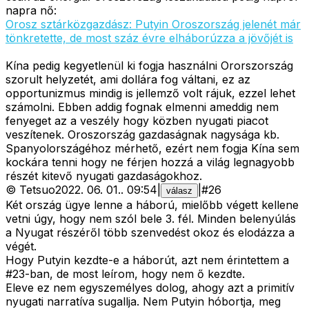
napra nő:
Orosz sztárközgazdász: Putyin Oroszország jelenét már
tönkretette, de most száz évre elháborúzza a jövőjét is
Kína pedig kegyetlenül ki fogja használni Ororszország
szorult helyzetét, ami dollára fog váltani, ez az
opportunizmus mindig is jellemző volt rájuk, ezzel lehet
számolni. Ebben addig fognak elmenni ameddig nem
fenyeget az a veszély hogy közben nyugati piacot
veszítenek. Oroszország gazdaságnak nagysága kb.
Spanyolországéhoz mérhető, ezért nem fogja Kína sem
kockára tenni hogy ne férjen hozzá a világ legnagyobb
részét kitevő nyugati gazdaságokhoz.
©
Tetsuo
2022. 06. 01.
.
09:54
|
|
#
26
válasz
Két ország ügye lenne a háború, mielőbb végett kellene
vetni úgy, hogy nem szól bele 3. fél. Minden belenyúlás
a Nyugat részéről több szenvedést okoz és elodázza a
végét.
Hogy Putyin kezdte-e a háborút, azt nem érintettem a
#23-ban, de most leírom, hogy nem ő kezdte.
Eleve ez nem egyszemélyes dolog, ahogy azt a primitív
nyugati narratíva sugallja. Nem Putyin hóbortja, meg