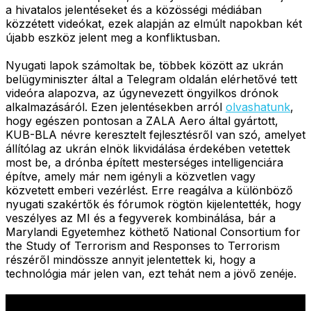
a hivatalos jelentéseket és a közösségi médiában
közzétett videókat, ezek alapján az elmúlt napokban két
újabb eszköz jelent meg a konfliktusban.
Nyugati lapok számoltak be, többek között az ukrán
belügyminiszter által a Telegram oldalán elérhetővé tett
videóra alapozva, az úgynevezett öngyilkos drónok
alkalmazásáról. Ezen jelentésekben arról
olvashatunk
,
hogy egészen pontosan a ZALA Aero által gyártott,
KUB-BLA névre keresztelt fejlesztésről van szó, amelyet
állítólag az ukrán elnök likvidálása érdekében vetettek
most be, a drónba épített mesterséges intelligenciára
építve, amely már nem igényli a közvetlen vagy
közvetett emberi vezérlést. Erre reagálva a különböző
nyugati szakértők és fórumok rögtön kijelentették, hogy
veszélyes az MI és a fegyverek kombinálása, bár a
Marylandi Egyetemhez köthető National Consortium for
the Study of Terrorism and Responses to Terrorism
részéről mindössze annyit jelentettek ki, hogy a
technológia már jelen van, ezt tehát nem a jövő zenéje.