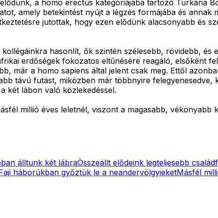
 elődünk, a homo erectus kategóriájába tartozó Turkana Boy
ázatot, amely betekintést nyújt a légzés formájába és annak
tkeztetésre jutottak, hogy ezen elődünk alacsonyabb és szé
kollégáinkra hasonlít, ők szintén szélesebb, rövidebb, és 
az afrikai erdőségek fokozatos eltűnésére reagáló, elsőké
b, már a homo sapiens által jelent csak meg. Ettől azonban
szabb távú futást, miközben már többnyire felegyenesedve, 
 a két lábon való közlekedéssel.
fél millió éves leletnél, viszont a magasabb, vékonyabb k
ban álltunk két lábra
Összeállt elődeink legteljesebb családf
Faji háborúkban győztük le a neandervölgyieket
Másfél mill