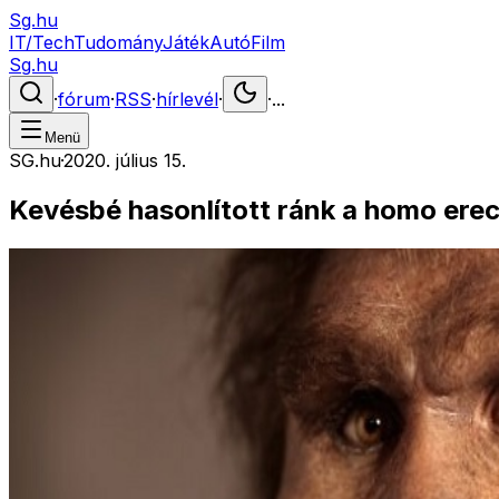
Sg.hu
IT/Tech
Tudomány
Játék
Autó
Film
Sg.hu
·
fórum
·
RSS
·
hírlevél
·
·
...
Menü
SG.hu
·
2020. július 15.
Kevésbé hasonlított ránk a homo ere