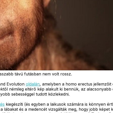
sszabb távú futásban nem volt rossz.
and Evolution
oldalán
, amelyben a homo erectus jellemzőit 
ktől némileg eltérő kép alakult ki bennük, az alacsonyabb
gyobb sebességgel tudott közlekedni.
tés
kiegészíti (és egyben a laikusok számára is könnyen érth
a lábakat és a medencét vizsgálták meg, hogy jobb képet 