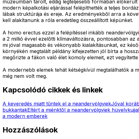
múzeumban tárolt, eddig legteljesebb formában előkerült
modern képalkotási eljárással felépíthették a teljes bord
lábak struktúrája és ereje. Az eredményekből arra a köve
kell alakítanunk a róla eredetileg összeállított képünket.
A homo erectus ezzel a felépítéssel inkább neandervölgyi 
a 2 millió évvel ezelőtti klímaváltozásra, pontosabban 
mi jóval magasabb és vékonyabb kialakításunkat, ez későb
környékén megtalált példány kifejezetten jól bírta a hos
megőrizte a fákon való élet komoly elemeit, ezt vegyítette
A modernebb elemek tehát kétségkívül megtalálhatók a más
még nem volt meg.
Kapcsolódó cikkek és linkek
A keveredés miatt tűntek el a neandervölgyiek
Jóval koráb
bukkantak
Eltért a miénktől a neandervölgyiek hüvelykujja
a modern emberek
Hozzászólások