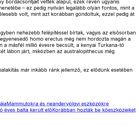
 bordacsontjait vették alapul, ezek révén ugyanis
 menetébe – ez pedig nyilván legalább olyan fontos, mint a
lesebb volt, mint azt korábban gondoltuk, ezzel pedig át
egyben nehezebb felépítéssel bírtak, vagyis az elsősorban
nt felegyenesedő homo erectus még nem hordozta magán a
 a másfél millió évesre becsült, a kenyai Turkana-tó
két lábon járt, miközben az australopithecus még
ialakítás már inkább ránk jellemző, ez elődünk esetében
ája
Mammutokra és neandervölgyi eszközökre
ió éves balta került elő
Korábban hozták be kőeszközeiket