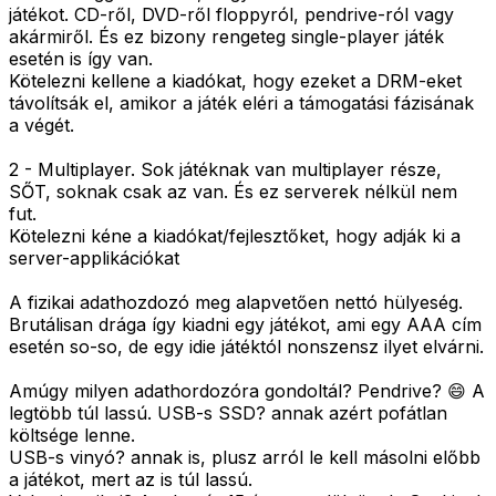
játékot. CD-ről, DVD-ről floppyról, pendrive-ról vagy
akármiről. És ez bizony rengeteg single-player játék
esetén is így van.
Kötelezni kellene a kiadókat, hogy ezeket a DRM-eket
távolítsák el, amikor a játék eléri a támogatási fázisának
a végét.
2 - Multiplayer. Sok játéknak van multiplayer része,
SŐT, soknak csak az van. És ez serverek nélkül nem
fut.
Kötelezni kéne a kiadókat/fejlesztőket, hogy adják ki a
server-applikációkat
A fizikai adathozdozó meg alapvetően nettó hülyeség.
Brutálisan drága így kiadni egy játékot, ami egy AAA cím
esetén so-so, de egy idie játéktól nonszensz ilyet elvárni.
Amúgy milyen adathordozóra gondoltál? Pendrive? 😄 A
legtöbb túl lassú. USB-s SSD? annak azért pofátlan
költsége lenne.
USB-s vinyó? annak is, plusz arról le kell másolni előbb
a játékot, mert az is túl lassú.