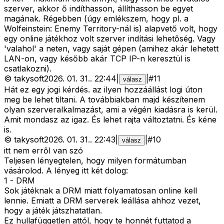
szerver, akkor ő indíthasson, állíthasson be egyet
magának. Régebben (úgy emlékszem, hogy pl. a
Wolfeinstein: Enemy Territory-nál is) alapvető volt, hogy
egy online játékhoz volt szerver indítási lehetőség. Vagy
'valahol' a neten, vagy saját gépen (amihez akár lehetett
LAN-on, vagy később akár TCP IP-n keresztül is
csatlakozni).
©
takysoft
2026. 01. 31.
.
22:44
|
|
#
11
válasz
Hát ez egy jogi kérdés. az ilyen hozzáállást logi úton
meg be lehet tiltani. A továbbiakban majd készítenem
olyan szerveralkalmazást, ami a végén kiadásra is kerül.
Amit mondasz az igaz. És lehet rajta változtatni. És kéne
is.
©
takysoft
2026. 01. 31.
.
22:43
|
|
#
10
válasz
itt nem erről van szó
Teljesen lényegtelen, hogy milyen formátumban
vásárolod. A lényeg itt két dolog:
1 - DRM
Sok játéknak a DRM miatt folyamatosan online kell
lennie. Emiatt a DRM serverek leállása ahhoz vezet,
hogy a játék játszhatatlan.
Ez hullafüggetlen attól, hogy te honnét futtatod a