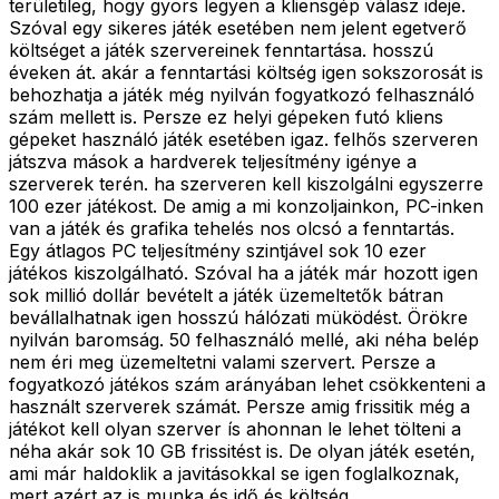
területileg, hogy gyors legyen a kliensgép válasz ideje.
Szóval egy sikeres játék esetében nem jelent egetverő
költséget a játék szervereinek fenntartása. hosszú
éveken át. akár a fenntartási költség igen sokszorosát is
behozhatja a játék még nyilván fogyatkozó felhasználó
szám mellett is. Persze ez helyi gépeken futó kliens
gépeket használó játék esetében igaz. felhős szerveren
játszva mások a hardverek teljesítmény igénye a
szerverek terén. ha szerveren kell kiszolgálni egyszerre
100 ezer játékost. De amig a mi konzoljainkon, PC-inken
van a játék és grafika tehelés nos olcsó a fenntartás.
Egy átlagos PC teljesítmény szintjável sok 10 ezer
játékos kiszolgálható. Szóval ha a játék már hozott igen
sok millió dollár bevételt a játék üzemeltetők bátran
bevállalhatnak igen hosszú hálózati müködést. Örökre
nyilván baromság. 50 felhasználó mellé, aki néha belép
nem éri meg üzemeltetni valami szervert. Persze a
fogyatkozó játékos szám arányában lehet csökkenteni a
használt szerverek számát. Persze amig frissitik még a
játékot kell olyan szerver ís ahonnan le lehet tölteni a
néha akár sok 10 GB frissitést is. De olyan játék esetén,
ami már haldoklik a javitásokkal se igen foglalkoznak,
mert azért az is munka és idő és költség.