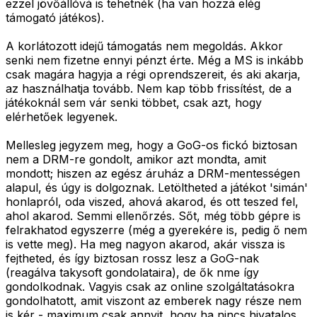
ezzel jövőállóvá is tehetnék (ha van hozzá elég
támogató játékos).
A korlátozott idejű támogatás nem megoldás. Akkor
senki nem fizetne ennyi pénzt érte. Még a MS is inkább
csak magára hagyja a régi oprendszereit, és aki akarja,
az használhatja tovább. Nem kap több frissítést, de a
játékoknál sem vár senki többet, csak azt, hogy
elérhetőek legyenek.
Mellesleg jegyzem meg, hogy a GoG-os fickó biztosan
nem a DRM-re gondolt, amikor azt mondta, amit
mondott; hiszen az egész áruház a DRM-mentességen
alapul, és úgy is dolgoznak. Letöltheted a játékot 'simán'
honlapról, oda viszed, ahová akarod, és ott teszed fel,
ahol akarod. Semmi ellenőrzés. Sőt, még több gépre is
felrakhatod egyszerre (még a gyerekére is, pedig ő nem
is vette meg). Ha meg nagyon akarod, akár vissza is
fejtheted, és így biztosan rossz lesz a GoG-nak
(reagálva takysoft gondolataira), de ők nme így
gondolkodnak. Vagyis csak az online szolgáltatásokra
gondolhatott, amit viszont az emberek nagy része nem
is kér - maximum csak annyit, hogy ha nincs hivatalos