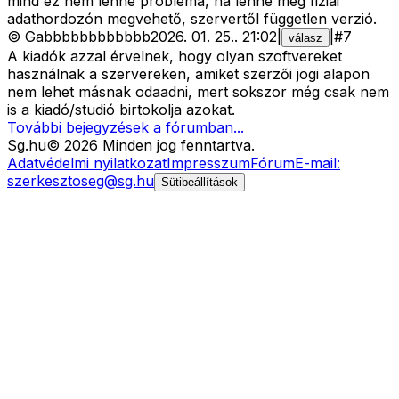
mind ez nem lenne probléma, ha lenne még fiziai
adathordozón megvehető, szervertől független verzió.
©
Gabbbbbbbbbbbb
2026. 01. 25.
.
21:02
|
|
#
7
válasz
A kiadók azzal érvelnek, hogy olyan szoftvereket
használnak a szervereken, amiket szerzői jogi alapon
nem lehet másnak odaadni, mert sokszor még csak nem
is a kiadó/studió birtokolja azokat.
További bejegyzések a fórumban...
Sg
.hu
©
2026
Minden jog fenntartva.
Adatvédelmi nyilatkozat
Impresszum
Fórum
E-mail:
szerkesztoseg@sg.hu
Sütibeállítások