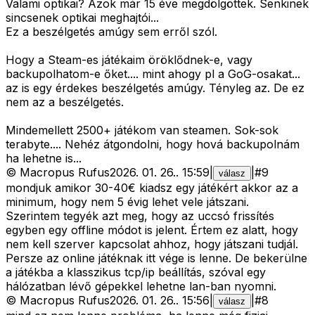
Valami optikai? Azok már 15 éve megdölgöttek. Senkinek
sincsenek optikai meghajtói...
Ez a beszélgetés amúgy sem erről szól.
Hogy a Steam-es játékaim öröklődnek-e, vagy
backupolhatom-e őket.... mint ahogy pl a GoG-osakat...
az is egy érdekes beszélgetés amúgy. Tényleg az. De ez
nem az a beszélgetés.
Mindemellett 2500+ játékom van steamen. Sok-sok
terabyte.... Nehéz átgondolni, hogy hová backupolnám
ha lehetne is...
©
Macropus Rufus
2026. 01. 26.
.
15:59
|
|
#
9
válasz
mondjuk amikor 30-40€ kiadsz egy játékért akkor az a
minimum, hogy nem 5 évig lehet vele játszani.
Szerintem tegyék azt meg, hogy az uccsó frissítés
egyben egy offline módot is jelent. Értem ez alatt, hogy
nem kell szerver kapcsolat ahhoz, hogy játszani tudjál.
Persze az online játéknak itt vége is lenne. De bekerülne
a játékba a klasszikus tcp/ip beállítás, szóval egy
hálózatban lévő gépekkel lehetne lan-ban nyomni.
©
Macropus Rufus
2026. 01. 26.
.
15:56
|
|
#
8
válasz