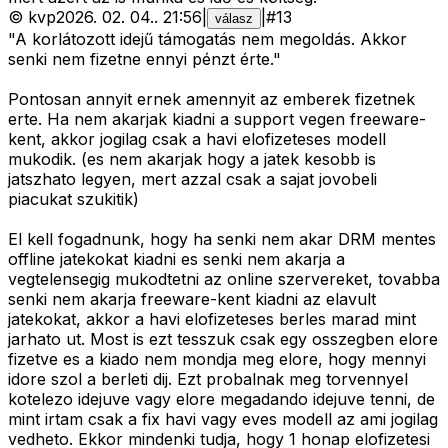
©
kvp
2026. 02. 04.
.
21:56
|
|
#
13
válasz
"A korlátozott idejű támogatás nem megoldás. Akkor
senki nem fizetne ennyi pénzt érte."
Pontosan annyit ernek amennyit az emberek fizetnek
erte. Ha nem akarjak kiadni a support vegen freeware-
kent, akkor jogilag csak a havi elofizeteses modell
mukodik. (es nem akarjak hogy a jatek kesobb is
jatszhato legyen, mert azzal csak a sajat jovobeli
piacukat szukitik)
El kell fogadnunk, hogy ha senki nem akar DRM mentes
offline jatekokat kiadni es senki nem akarja a
vegtelensegig mukodtetni az online szervereket, tovabba
senki nem akarja freeware-kent kiadni az elavult
jatekokat, akkor a havi elofizeteses berles marad mint
jarhato ut. Most is ezt tesszuk csak egy osszegben elore
fizetve es a kiado nem mondja meg elore, hogy mennyi
idore szol a berleti dij. Ezt probalnak meg torvennyel
kotelezo idejuve vagy elore megadando idejuve tenni, de
mint irtam csak a fix havi vagy eves modell az ami jogilag
vedheto. Ekkor mindenki tudja, hogy 1 honap elofizetesi