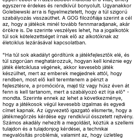
egyszerre érdekes és rendkívül bonyolult. Ugyanakkor
Golebiewski arra is figyelmeztetett, hogy a túl szigorú
szabályozás visszaüthet. A GOG filozófiája szerint a cél
az, hogy a játékok minél tovább fennmaradjanak, akár
örökre is. De szerinte veszélyes lehet, ha a jogalkotók
túl sok kötelezettséget írnak elő az alkotóknak az
életciklus lezárásával kapcsolatban.
"Ha túl sok akadályt gördítünk a játékfejlesztők elé, és
túl szigorúan meghatározzuk, hogyan kell kinéznie egy
játék életciklusa végének, akkor kevesebb játék
készülhet, mert az emberek megijednek attól, hogy
rendben, most elő kell teremtenem a pénzt a
fejlesztésre, a promócióra, majd tíz vagy húsz éven át
fenn is kell tartanom, mert a szabályozó ezt írja elő" -
mondta. Szerinte ennek az lehet a következménye,
hogy a játékosok végül kevesebb izgalmas és egyedi
címet kapnak. Az ügyvezető igazgató elismerte, hogy a
játékmegőrzés kérdése egy rendkívül összetett rejtvény.
Számos akadály nehezíti a megoldást, köztük a szellemi
tulajdon és a tulajdonjog kérdései, a technikai
megvalósítás problémái, valamint az, hogy üzletileg