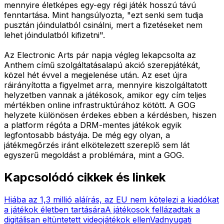
mennyire életképes egy-egy régi játék hosszú távú
fenntartása. Mint hangsúlyozta, "ezt senki sem tudja
pusztán jóindulatból csinálni, mert a fizetéseket nem
lehet jóindulatból kifizetni".
Az Electronic Arts pár napja végleg lekapcsolta az
Anthem című szolgáltatásalapú akció szerepjátékát,
közel hét évvel a megjelenése után. Az eset újra
ráirányította a figyelmet arra, mennyire kiszolgáltatott
helyzetben vannak a játékosok, amikor egy cím teljes
mértékben online infrastruktúrához kötött. A GOG
helyzete különösen érdekes ebben a kérdésben, hiszen
a platform régóta a DRM-mentes játékok egyik
legfontosabb bástyája. De még egy olyan, a
játékmegőrzés iránt elkötelezett szereplő sem lát
egyszerű megoldást a problémára, mint a GOG.
Kapcsolódó cikkek és linkek
Hiába az 1,3 millió aláírás, az EU nem kötelezi a kiadókat
a játékok életben tartására
A játékosok fellázadtak a
digitálisan eltüntetett videojátékok ellen
Vadnyugati