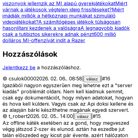
viszonyok jellemzik az MI alapú gyerekjátékokat
Miért
várnak a játékosok végtelen ideig frissítéseket?
Miért
imádják milliók a hétköznapi munkákat szimuláló
videojátékokat?
A számítógépes játékok túlságosan
hasonlítani kezdenek a valóságra
A legnagyobb kiadók
csak a tutibiztos sikerekre adnak pénzt
600 millió
dolláros MI-offenzívát indít a Razer
Hozzászólások
Jelentkezz be
a hozzászóláshoz.
©
csulok0000
2026. 02. 06.
.
08:58
|
|
#
16
válasz
Igazából nagyon egyszerűen meg lehetne ezt a "server
kiadás" problémát oldani. Nem kell kiadniuk semmit,
csak egy dokumentációt, hogy milyen adatokat, hogyan
és hova kell küldeni. Vagyis csak az Api doksi kellene és
az alapján bárki készíthetne magának egyedi szervert.
©
t_robert
2026. 02. 05.
.
14:00
|
|
#
15
válasz
Az offline káték esetében az a gond, hogy megveszed
végig játszod 2-szer és elunod. aztán ha eszedbe jut
talán előszeded egy kicsit pár évente. azért hálózaton