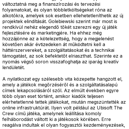
változtatná meg a finanszírozási és tervezési
folyamatokat, és olyan többletköltségeket róna az
alkotókra, amelyek sok esetben ellehetetleníthetik az új
projektek elindítását. Golebiewski szerint már most is
rendkívül nehéz elegendő tőkét szerezni egy új játék
fejlesztésére és marketingjére. Ha ehhez még
hozzájönne az a kötelezettség, hogy a megjelenést
követően akár évtizedeken át működtetni kell a
háttérszervereket, a szolgáltatásokat és a technikai
támogatást, az sok befektetőt elriaszthat. Szerinte ez a
nyomás végső soron visszafoghatja az iparág kreatív
lendületét.
A nyilatkozat egy szélesebb vita közepette hangzott el,
amely a játékok megőrzéséről és a szolgáltatásalapú
címek lekapcsolásáról szól. Az elmúlt években egyre
több olyan eset történt, amikor kiadók teljesen
elérhetetlenné tettek játékokat, miután megszüntették az
online infrastruktúrát. Ilyen volt például az Ubisoft The
Crew című játéka, amelynek leállítása komoly
felháborodást váltott ki a játékosok körében. Erre
reagálva indultak el olyan fogyasztói kezdeményezések,