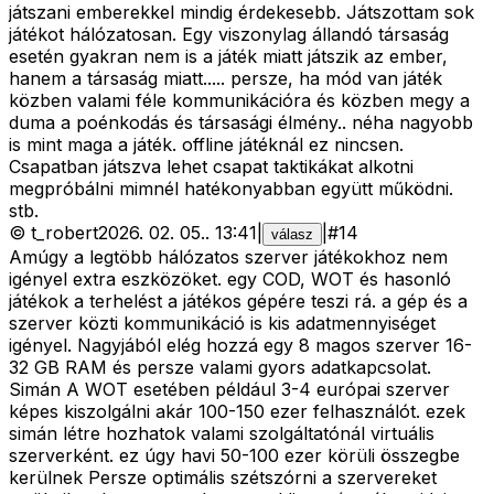
játszani emberekkel mindig érdekesebb. Játszottam sok
játékot hálózatosan. Egy viszonylag állandó társaság
esetén gyakran nem is a játék miatt játszik az ember,
hanem a társaság miatt..... persze, ha mód van játék
közben valami féle kommunikációra és közben megy a
duma a poénkodás és társasági élmény.. néha nagyobb
is mint maga a játék. offline játéknál ez nincsen.
Csapatban játszva lehet csapat taktikákat alkotni
megpróbálni mimnél hatékonyabban együtt működni.
stb.
©
t_robert
2026. 02. 05.
.
13:41
|
|
#
14
válasz
Amúgy a legtöbb hálózatos szerver játékokhoz nem
igényel extra eszközöket. egy COD, WOT és hasonló
játékok a terhelést a játékos gépére teszi rá. a gép és a
szerver közti kommunikáció is kis adatmennyiséget
igényel. Nagyjából elég hozzá egy 8 magos szerver 16-
32 GB RAM és persze valami gyors adatkapcsolat.
Simán A WOT esetében például 3-4 európai szerver
képes kiszolgálni akár 100-150 ezer felhasználót. ezek
simán létre hozhatok valami szolgáltatónál virtuális
szerverként. ez úgy havi 50-100 ezer körüli összegbe
kerülnek Persze optimális szétszórni a szervereket