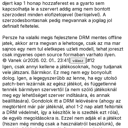
dijert kap 1 honap hozzaferest es a gyarto sem
kapcsolhatja le a szervert addig amig nem bontott
szerzodest minden elofizetojevel (berlojelvel). A
szerzodesbontasnak pedig megvannak a jogilag jol
definialt feltetelei.
Persze ha valalki megis fejlesztene DRM mentes offline
jatek, akkor arra megvan a lehetosge, csak az ma mar
sajnos egy nem tul eletkepes uzleti modell, tehat joreszt
csak ingyenes open source formaban varhato ilyen.
©
Vanek úr
2026. 02. 01.
.
23:41
|
|
#
12
válasz
Igen, csak annyi kellene a játékosoknak, hogy tudjanak
vele játszani. Bármikor. Ez meg nem egy bonyolult
dolog. Igen, a legegyszerűbb az lenne, ha egy utolsó
patch-ben lezárnák az egész játékot, és függetlenné
tennék bármilyen szervertől (a nem szóló játékoknál
meg egy lehetőséget szerver indítására, és annak
beállítására). Gondolok itt a DRM lelövésére (ahogy az
megtörtént már pár játéknál, ahol 1-2 nap alatt feltörték
a DRM védelmét, így a készítők le is szedték ezt róla),
de egyéb megoldásokra is. Ezzel nem adják el a játékot
(hiszen még mindig csak a használatról beszélünk), de