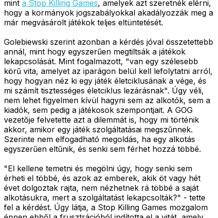
mint
a Stop Killing Games
, amelyek azt szeretnék elérni,
hogy a kormányok jogszabályokkal akadályozzák meg a
már megvásárolt játékok teljes eltüntetését.
Golebiewski szerint azonban a kérdés jóval összetettebb
annál, mint hogy egyszerűen megtiltsák a játékok
lekapcsolását. Mint fogalmazott, "van egy szélesebb
körű vita, amelyet az iparágon belül kell lefolytatni arról,
hogy hogyan néz ki egy játék életciklusának a vége, és
mi számít tisztességes életciklus lezárásnak". Úgy véli,
nem lehet figyelmen kívül hagyni sem az alkotók, sem a
kiadók, sem pedig a játékosok szempontjait. A GOG
vezetője felvetette azt a dilemmát is, hogy mi történik
akkor, amikor egy játék szolgáltatásai megszűnnek.
Szerinte nem elfogadható megoldás, ha egy alkotás
egyszerűen eltűnik, és senki sem férhet hozzá többé.
"El kellene temetni és megölni úgy, hogy senki sem
érheti el többé, és azok az emberek, akik öt vagy hét
évet dolgoztak rajta, nem nézhetnek rá többé a saját
alkotásukra, mert a szolgáltatást lekapcsolták?" - tette
fel a kérdést. Úgy látja, a Stop Killing Games mozgalom
éppen ebből a frusztrációból indította el a vitát, amely