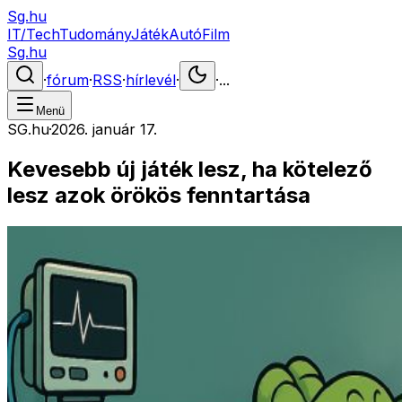
Sg.hu
IT/Tech
Tudomány
Játék
Autó
Film
Sg.hu
·
fórum
·
RSS
·
hírlevél
·
·
...
Menü
SG.hu
·
2026. január 17.
Kevesebb új játék lesz, ha kötelező
lesz azok örökös fenntartása