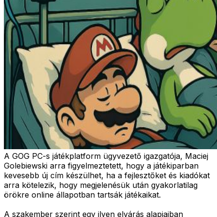
A GOG PC-s játékplatform ügyvezető igazgatója, Maciej
Golebiewski arra figyelmeztetett, hogy a játékiparban
kevesebb új cím készülhet, ha a fejlesztőket és kiadókat
arra kötelezik, hogy megjelenésük után gyakorlatilag
örökre online állapotban tartsák játékaikat.
A szakember szerint egy ilyen elvárás alapjaiban