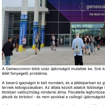
A Gamescomon több száz újdonságot mutattak be. Sok közül
létét fenyegető probléma.
A keserű igazságot ki kell mondani, és a játékiparban ez g
terveik kidolgozásában. Az általa közölt adatok többsége k
titokban valószínűleg mindenki álma. Piscatella legfontosa
játszik és birtokol - és nem azokkal a csillogó újdonsá