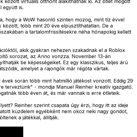
között virtuális otthont alakíthatnak ki. Az ötlet mögött
 együtt is.
dja, hogy a WoW hasonló szinten mozog, mint tíz évvel
 között, több mint 20 éve elpusztíthatatlan. De a
időszakában a tartalomfrissítésekre néha hónapokig kellett
erációktól, akik gyakran nehezen szakadnak el a Roblox
árosépítő sorozat, az Anno vonzza. November 13-án
hatják be képességeiket. Ez egy klasszikus, teljes árú
átszódik, amelyet a rajongók már régóta vártak.
vek során több mint hatmillió játékost vonzott. Eddig 29
e terveztünk" - mondja Manuel Reinher kreatív igazgató.
atnák több éven át, és már vannak is erre ötleteik.
tt? Reinher szerint csapata úgy érzi, hogy itt az ideje
lytatott küzdelem egyébként nem okoz neki nagy gondot,
enek a játékkal, állítják.