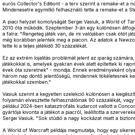
eurós Collector's Editiont - a terv szerint a remake-et a
Mindenesetre egymillió felhasználó tette a remake-et a Ste
A piaci helyzet komolyságát Sergei Vasiuk, a World of Ta
2010 óta működik. Szeptember 3-án egy különösen átfogó fr
a falra: "Rengeteg játék van, de mi valójában csak ötöt j
még korábban jelentek meg a piacon. Az adatok a Newzoo
tette ki a teljes játékidő 30 százalékát.
Ez az extrém lojalitás problémát jelent az iparág számá
játékokkal is, amelyek gyakran évek alatt építettek ki raj
évek óta szeretnek” - mondja. Ennek eredményeként olyan
három nap döntő jelentőségű, mindennek tökéletesnek kell 
játékokkal szemben."
Vasiuk szerint a kegyetlen szelekció különösen a kiegészí
folyamán elvesztette felhasználóinak 90 százalékát, vagy 
például 2024-ben katasztrofális kudarcot vallott a Concord
gyártója kivonta a játékot a piacról, leállította a szerver
Sergei Vasiuk. "Sok stúdió a nagy kockázat miatt a bizto
A World of Warcraft példája megmutatja, hogy egy sikeres