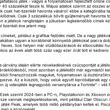
gáltatásos játék - vagyis a folyamatosan fejlesztett online 
y 40 százalékát teszik ki. Májusi adatok szerint az összes 
uk csak hat-tizenkét havonta vásárol: ebbe a kategóriába t
deklődnek. Csak 3 százalékuk bővíti gyűjteményét havonta 
 a játékok ranglistáján: a júliusban legkelendőbb címek kö
 tizenkét éve jelent meg.
 címeket, például a grafikai fejlődés miatt. De a nagy játék
szakában ugyan a korábbinál könnyebb játékokat piacra dob
yen heves. Sok helyen már stúdióbezárások és elbocsátási hu
tékos az évek alatt több száz vagy ezer órát tölt el kedven
us-járvány idején elérte növekedésének csúcspontját a játé
ő érdeklődésből, most azonban a játékidőt már egymástól kel
lásokból finanszírozzák magukat, folyamatosan új ösztönző
egyezve. Az a küszöb, hogy velük együtt kipróbáljanak egy
n új videojáték legnagyobb versenytársa a Fortnite” – véli P
 Ezek szerint 2024-ben a PC-n, Playstationon és Xboxon öss
Persze vannak meglepetéssikerek, mint például Clair Obscur
játék Peak, amelyek több millió példányban keltek el. Pisca
ja meg a közönségét.