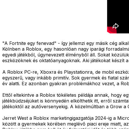
"A Fortnite egy fenevad" - így jellemzi egy másik cég alka
Kölnben a Roblox, egy hasonlóan nagy iparági forradalmár,
egyedi játékból, úgynevezett élményből áll. Sokat közülü
eszközöknek és oktatóanyagoknak. Aki játékokat készít a 
A Roblox PC-re, Xboxra és Playstationra, de mobil eszköz
egyszerű, vagy inkább primitív. Sok gyermek és fiatal szám
év alatti. Ez azonban gyakran problémákhoz vezet, a Roblo
Ettől eltekintve a Roblox tökéletes példája annak, hogy egy 
játékbüdzséjüket is könnyedén elkölthetik itt, erről szám
játékoktól az autóversenyekig. A közelmúltban a Grow a Gar
Jerret West a Roblox marketingigazgatója 2024-ig a Micr
között a gyermekek körében meglévő piaci ereje miatt, azt 