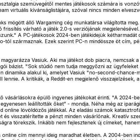
 nosztalgia szemüvegétől mentes játékosok számára is vonzó
am virtuális kívánságlistájára, szóval nincs minden elveszv
nks mögött álló Wargaming cég munkatársa világította meg. 
issítés várható a játék 2.0-s verziójának megjelenésével. 
átszunk." A PC-játékosok 2024-ben játékidejük kétharmadát o
-tól származnak. Ezek szerint PC-n mindössze öt cím, pél
ra, magyarázza Vasiuk. Aki ma játékot dob piacra, nemcsa
ongói bázist. "Sok stúdió nem tudja meggyőzni az ügyfeleket 
 dinamika alakul ki, amelyet Vasiuk "no-second-chance-mi
lennie. A kritikák, a Reddit-en megjelenő visszajelzések, a
tő vásárlásokra épülő ingyenes játékokat érinti. "A 2024-b
egyenesen leállították őket” - mondja. Néha még az iparági
 online lövöldözős játékkal. Az eladási számok katasztrofál
eket és visszatérítette a pénzt minden vásárlónak. Kreatív s
nságra törekszik. Inkább nem fejlesztenek új címeket, hane
 online cím mennyi ideig maradhat életben. A 2004-ben indu