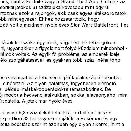
címek, mint a Fortnite vagy a Grand Theft Auto Online - az
amerikai játékos 31 százaléka kevesebb mint egy új
artoznak azok a rajongók, akik csak egyes játéksorozatok,
több mint egyszer. Ehhez hozzátartozik, hogy
zött volt a majdnem nyolc éves Star Wars Battlefront II és
váltások korszaka úgy tűnik, véget ért. Ez lehangoló a
ni, ugyanakkor a figyelemért folyó küzdelem mindenhol -
llámok voltak. Az egyik fő probléma: az emberek ideje
c élő szolgáltatásával, és gyakran több száz, néha több
kosok számát és a lehetséges játékórák számát tekintve.
l elhódítani. Az olyan hatalmas, ingyenesen elérhető
kre, például márkakooperációkra támaszkodnak. De
 új módot a kedvenc játékukban, sokkal alacsonyabb, mint
iscatella. A játék már nyolc éves.
zesen 9,3 százalékát tette ki a Fortnite az összes
: Expedition 33 fantasy szerepjáték, a Pokémon és egy
tella becslése szerint azonban egy olyan sikerre, mint a