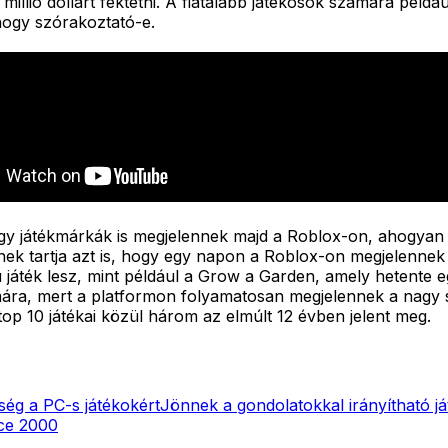
z millió dollárt fektetni. A fiatalabb játékosok számára pél
 hogy szórakoztató-e.
gy játékmárkák is megjelennek majd a Roblox-on, ahogyan 
k tartja azt is, hogy egy napon a Roblox-on megjelennek a
 játék lesz, mint például a Grow a Garden, amely hetente eg
mára, mert a platformon folyamatosan megjelennek a nagy s
op 10 játékai közül három az elmúlt 12 évben jelent meg.
ség a PC-s játékokért
Jönnek a gondolatokkal irányítható j
ce 2000