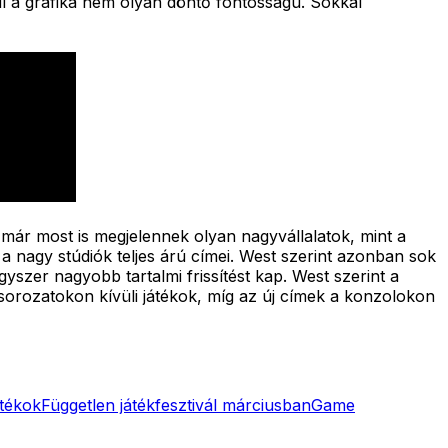
dául a grafika nem olyan döntő fontosságú. Sokkal
már most is megjelennek olyan nagyvállalatok, mint a
 nagy stúdiók teljes árú címei. West szerint azonban sok
yszer nagyobb tartalmi frissítést kap. West szerint a
orozatokon kívüli játékok, míg az új címek a konzolokon
átékok
Független játékfesztivál márciusban
Game