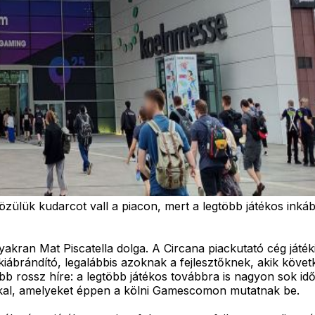
ük kudarcot vall a piacon, mert a legtöbb játékos inkább 
yakran Mat Piscatella dolga. A Circana piackutató cég játéki
iábrándító, legalábbis azoknak a fejlesztőknek, akik követk
bb rossz híre: a legtöbb játékos továbbra is nagyon sok idő
gokkal, amelyeket éppen a kölni Gamescomon mutatnak be.