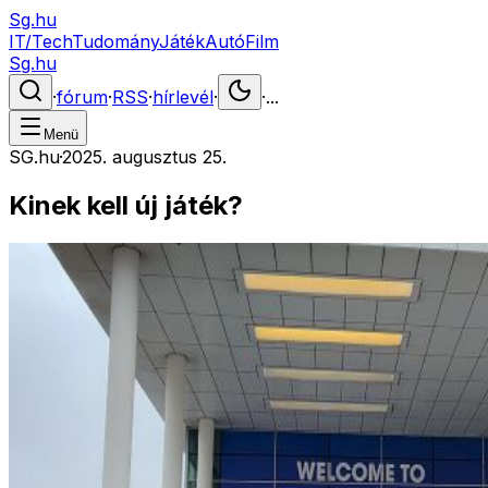
Sg.hu
IT/Tech
Tudomány
Játék
Autó
Film
Sg.hu
·
fórum
·
RSS
·
hírlevél
·
·
...
Menü
SG.hu
·
2025. augusztus 25.
Kinek kell új játék?