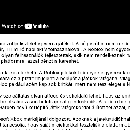
lmazottja tiszteletteljesen a játékot. A cég ezúttal nem ren
 111 millió napi aktív felhasználóval. A Roblox nem egyetl
k olyan felhasználók fejlesztették, akik nem rendelkeznek 
platformra, azzal pénzt is kereshet.
ökre is elérhető. A Roblox játékok többnyire ingyenesek é
ára ez a platform jelenti a belépőt a játékok világába. Vil
x például azért kap sok kritikát, mert nem tesz eleget a k
szolgáltatás olyan átfogó és sokoldalú lehet, hogy az emberek
talan alkalmazáson belüli ajánlat gondoskodik. A Robloxban
den nevű kertépítő játék világrekordot állított fel azzal, h
osoft Xbox márkájánál dolgozott. Azoknak a játékstúdiókna
tanácsolja, hogy saját projektekkel teszteljék a platformot