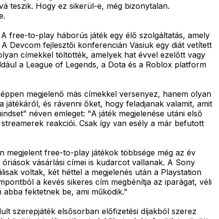
vá teszik. Hogy ez sikerül-e, még bizonytalan.
e.
A free-to-play háborús játék egy élő szolgáltatás, amely
A Devcom fejlesztői konferencián Vasiuk egy diát vetített
lyan címekkel töltötték, amelyek hat évvel ezelőtt vagy
dául a League of Legends, a Dota és a Roblox platform
k a éppen megjelenő más címekkel versenyez, hanem olyan
a játékáról, és rávenni őket, hogy feladjanak valamit, amit
ndset” néven emleget: "A játék megjelenése utáni első
 streamerek reakciói. Csak így van esély a már befutott
en megjelent free-to-play játékok többsége még az év
 óriások vásárlási címei is kudarcot vallanak. A Sony
isak voltak, két héttel a megjelenés után a Playstation
zempontból a kevés sikeres cím megbénítja az iparágat, véli
m abba fektetnek be, ami működik."
lt szerepjáték elsősorban előfizetési díjakból szerez