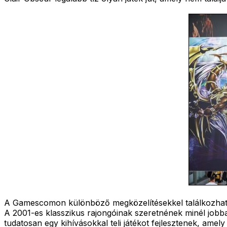
A Gamescomon különböző megközelítésekkel találkozhatunk 
A 2001-es klasszikus rajongóinak szeretnének minél jobba
tudatosan egy kihívásokkal teli játékot fejlesztenek, amel