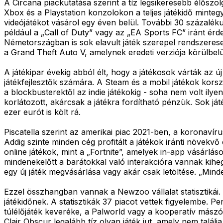
A Circana piackutatása szerint a tíz legsikeresebb élőszol
Xbox és a Playstation konzolokon a teljes játékidő minteg
videójátékot vásárol egy éven belül. További 30 százalék
például a „Call of Duty” vagy az „EA Sports FC” iránt ér
Németországban is sok elavult játék szerepel rendszeresen
a Grand Theft Auto V, amelynek eredeti verziója körülbelül
A játékipar évekig abból élt, hogy a játékosok várták az új
játékfejlesztők számára. A Steam és a mobil játékok kor
a blockbusterektől az indie játékokig - soha nem volt il
korlátozott, akárcsak a játékra fordítható pénzük. Sok já
ezer eurót is költ rá.
Piscatella szerint az amerikai piac 2021-ben, a koronavír
Addig szinte minden cég profitált a játékok iránti növekv
online játékok, mint a „Fortnite”, amelyek in-app vásár
mindenekelőtt a barátokkal való interakcióra vannak kih
egy új játék megvásárlása vagy akár csak letöltése. „Minde
Ezzel összhangban vannak a Newzoo vállalat statisztikái.
játékidőnek. A statisztikák 37 piacot vettek figyelembe. 
túlélőjáték keveréke, a Palworld vagy a kooperatív mászó 
Clair Obscur legalább tíz olyan játék jut, amely nem talál