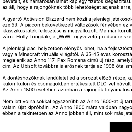
bevételt, és hamarosan ismét kap egy fizetős kiegészítést.
az áll, hogy a rajongóknak több lehetőséget adjanak arra, 
A gyártó Activision Blizzard nem közli a jelenlegi játék
ezelőtt. A piacon bekövetkezett változások fényében ez va
klasszikus játék fejlesztése is megváltozott. Ma már körül
várni. Holly Longdale, a „WoW” ügyvezető producere szer
A jelenlegi piaci helyzetben előnyös lehet, ha a fejleszt
vagy a Minecraft virtuális világától. A 35-45 éves koroszt
megjelenik az Anno 117: Pax Romana című új rész, amelyb
cím. Az Ubisoft továbbra is erősnek tartja az 1998 óta i
A döntéshozóknak lendületet ad a sorozat előző része, az
külön-külön és csomagokban értékesített DLC-vel bővült.
Az Anno 1800 esetében azonban a rajongók folyamatosan to
Nem lett volna sokkal egyszerűbb az Anno 1800-at új tarta
valami újat kipróbálni. Az Anno 1800 mára valóban nagyon
ebben a tekintetben az Anno jobban áll, mint sok más játék: