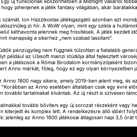
 Egy új funkciónak köszönhetően a Midnight vásárlói többek 
hogy pihenjenek a játék fantasy világában, akár barátaikkal
osok számát. Ion Hazzikostas játékigazgató azonban azt mon
lószínűleg jó hír. A WoW olyan, mint egy szikla a hullámok
belül kéthavonta jelennek meg frissítések. A játék kezdeti 
int manapság a sikerhez „nem szabad lassítani”.
őstúdiók pénzügyileg nem függnek túlzottan a fiatalabb gen
ályt például az Ubisoft mainzi stúdiója által fejlesztett v
en a játékosok a Római Birodalom kormányzójaként bizonyít
smert Anno márkát, főleg, hogy ez egy olyan környezetben j
 Anno 1800 nagy sikere, amely 2019-ben jelent meg, és az é
 "Korábban az Anno esetében általában csak egy évre előr
vábbi tartalmakat kívántak. Az új részt is szívesen támog
lmakkal tovább bővíteni egy új sorozat részeként vagy helye
 kiterjedt és komplex lett. A rendelkezésre álló időért fo
 jelenleg az Anno 1800 játékosai átlagosan napi 3,5 órát tölt