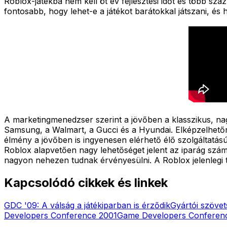
Roblox-játékba nem kell öt év fejlesztési időt és több szá
fontosabb, hogy lehet-e a játékot barátokkal játszani, és
A marketingmenedzser szerint a jövőben a klasszikus, na
Samsung, a Walmart, a Gucci és a Hyundai. Elképzelhetőne
élmény a jövőben is ingyenesen elérhető élő szolgáltatású
Roblox alapvetően nagy lehetőséget jelent az iparág szá
nagyon nehezen tudnak érvényesülni. A Roblox jelenlegi t
Kapcsolódó cikkek és linkek
GDC '09: A válság a játékiparban is érződik
Gyártói szövet
Developers Conference 2001
Game Developers Conferen