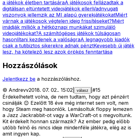
a játékok életben tartására
A játékosok fellázadtak a
digitálisan eltüntetett videojátékok ellen
Vadnyugati
viszonyok jellemzik az MI alapú gyerekjátékokat
Miért
várnak a játékosok végtelen ideig frissítéseket?
Miért
imádják milliók a hétköznapi munkákat szimuláló
videojátékokat?
A számítógépes játékok túlságosan
hasonlítani kezdenek a valóságra
A legnagyobb kiadók
csak a tutibiztos sikerekre adnak pénzt
Kevesebb új játék
lesz, ha kötelező lesz azok örökös fenntartása
Hozzászólások
Jelentkezz be
a hozzászóláshoz.
©
Andrevv
2018. 07. 02.
.
15:02
|
|
#
15
válasz
Érdekelhetett volna, de nem tudtam, hogy azt pénzért
csinálják 😊 Ezelőtt 18 éve még internet sem volt, nem
hogy Steam meg hasonlók. Lemásoltuk floppy lemezen
a Jazz Jackrabbit-ot vagy a WarCraft-ot s megvoltunk.
Kit érdekelt honnan származik? Az ember pedig előbb
utóbb felnő és nincs ideje mindenféle játékra, elég az is
amit ingyen kap.