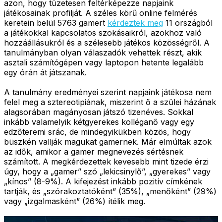
azon, hogy tüzetesen feltérképezze napjaink
játékosainak profilját. A széles körű online felmérés
keretein belül 5763 gamert
kérdeztek meg
11 országból
a játékokkal kapcsolatos szokásaikról, azokhoz való
hozzáállásukról és a szélesebb játékos közösségről. A
tanulmányban olyan válaszadók vehettek részt, akik
asztali számítógépen vagy laptopon hetente legalább
egy órán át játszanak.
A tanulmány eredményei szerint napjaink játékosa nem
felel meg a sztereotipiának, miszerint ő a szülei házának
alagsorában magányosan játszó tizenéves. Sokkal
inkább valamelyik kétgyerekes kolléganő vagy egy
edzőteremi srác, de mindegyikükben közös, hogy
büszkén vallják magukat gamernek. Már elmúltak azok
az idők, amikor a gamer megnevezés sértésnek
számított. A megkérdezettek kevesebb mint tizede érzi
úgy, hogy a „gamer” szó „lekicsinylő”, „gyerekes” vagy
„kínos” (8-9%). A kifejezést inkább pozitív címkének
tartják, és „szórakoztatóként” (35%), „menőként” (29%)
vagy „izgalmasként” (26%) ítélik meg.