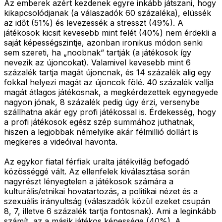
Az emberek azért kezdenek egyre inkább játszani, hogy
kikapcsolódjanak (a válaszadók 60 százaléka), elüssék
az időt (51%) és levezessék a stresszt (49%). A
játékosok kicsit kevesebb mint felét (40%) nem érdekli a
saját képességszintje, azonban ironikus módon senki
sem szereti, ha „noobnak” tartják (a játékosok így
nevezik az újoncokat). Valamivel kevesebb mint 6
százalék tartja magát újoncnak, és 14 százalék alig egy
fokkal helyezi magát az újoncok fölé. 40 százalék vallja
magát átlagos játékosnak, a megkérdezettek egynegyede
nagyon jónak, 8 százalék pedig úgy érzi, versenybe
szállhatna akár egy profi játékossal is. Érdekesség, hogy
a profi játékosok egész szép summához juthatnak,
hiszen a legjobbak némelyike akár félmillió dollárt is
megkeres a videóival havonta.
Az egykor fiatal férfiak uralta játékvilág befogadó
közösséggé vált. Az ellenfelek kiválasztása során
nagyrészt lényegtelen a játékosok számára a
kulturális/etnikai hovatartozás, a politikai nézet és a
szexuális irányultság (válaszadók közül ezeket csupán
8, 7, illetve 6 százalék tartja fontosnak). Ami a leginkább
számít, az a másik játékos képessége (40%). A