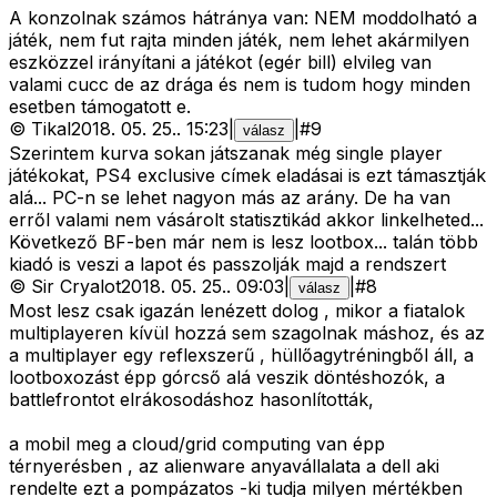
A konzolnak számos hátránya van: NEM moddolható a
játék, nem fut rajta minden játék, nem lehet akármilyen
eszközzel irányítani a játékot (egér bill) elvileg van
valami cucc de az drága és nem is tudom hogy minden
esetben támogatott e.
©
Tikal
2018. 05. 25.
.
15:23
|
|
#
9
válasz
Szerintem kurva sokan játszanak még single player
játékokat, PS4 exclusive címek eladásai is ezt támasztják
alá... PC-n se lehet nagyon más az arány. De ha van
erről valami nem vásárolt statisztikád akkor linkelheted...
Következő BF-ben már nem is lesz lootbox... talán több
kiadó is veszi a lapot és passzolják majd a rendszert
©
Sir Cryalot
2018. 05. 25.
.
09:03
|
|
#
8
válasz
Most lesz csak igazán lenézett dolog , mikor a fiatalok
multiplayeren kívül hozzá sem szagolnak máshoz, és az
a multiplayer egy reflexszerű , hüllőagytréningből áll, a
lootboxozást épp górcső alá veszik döntéshozók, a
battlefrontot elrákosodáshoz hasonlították,
a mobil meg a cloud/grid computing van épp
térnyerésben , az alienware anyavállalata a dell aki
rendelte ezt a pompázatos -ki tudja milyen mértékben