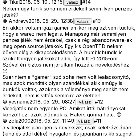
©
Tikal
2018. 06. 10.
.
12:15
|
|
#
14
válasz
Nekem ugy tunik soha nem erdekelt semmilyen penzes
jatek😄
©
Andrevv
2018. 05. 29.
.
12:38
|
|
#
13
válasz
Én akkor voltam igazi gamer amikor még azt sem tudtuk,
hogy a warez nem legális. Manapság már semmilyen
pénzes játék nem érdekel, csak a régi abandonware-ek
meg open source játékok. Egy kis OpenTTD nekem
bőven elég a kikapcsolódáshoz. A humblebundle is
szokott ingyen játékokat adni, így lett F1 2015-öm.
Szóval én biztos nem járultam hozzá a növekedéshez
😊
Szerintem a "gamer" szó soha nem volt lealacsonyító,
max azok mondták olyan szándékkal akik amúgy is
bunkók voltak, azoknak a véleménye meg senkit nem
érdekelt, nem is vitték semmire az életben.
©
yesname
2018. 05. 29.
.
08:27
|
|
#
12
válasz
Videójáték nem egyenlő PC. Amiket írtál hátrányokat
konzolhoz, azok előnyök is. Haters gonna hate. 😄
©
zola2000
2018. 05. 27.
.
11:49
|
|
#
11
válasz
a videojáték piac igen is növekszik, csak kelet-ázsiában
(kína és attól délre) nyugaton-és japánban is kb stagnál.