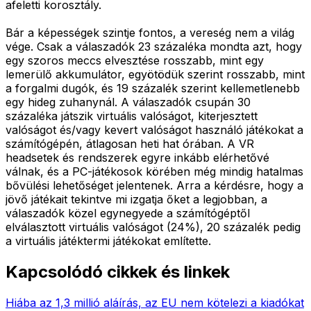
afeletti korosztály.
Bár a képességek szintje fontos, a vereség nem a világ
vége. Csak a válaszadók 23 százaléka mondta azt, hogy
egy szoros meccs elvesztése rosszabb, mint egy
lemerülő akkumulátor, egyötödük szerint rosszabb, mint
a forgalmi dugók, és 19 százalék szerint kellemetlenebb
egy hideg zuhanynál. A válaszadók csupán 30
százaléka játszik virtuális valóságot, kiterjesztett
valóságot és/vagy kevert valóságot használó játékokat a
számítógépén, átlagosan heti hat órában. A VR
headsetek és rendszerek egyre inkább elérhetővé
válnak, és a PC-játékosok körében még mindig hatalmas
bővülési lehetőséget jelentenek. Arra a kérdésre, hogy a
jövő játékait tekintve mi izgatja őket a legjobban, a
válaszadók közel egynegyede a számítógéptől
elválasztott virtuális valóságot (24%), 20 százalék pedig
a virtuális játéktermi játékokat említette.
Kapcsolódó cikkek és linkek
Hiába az 1,3 millió aláírás, az EU nem kötelezi a kiadókat