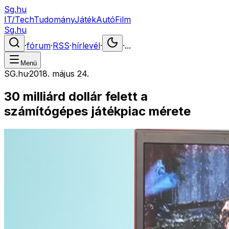
Sg.hu
IT/Tech
Tudomány
Játék
Autó
Film
Sg.hu
·
fórum
·
RSS
·
hírlevél
·
·
...
Menü
SG.hu
·
2018. május 24.
30 milliárd dollár felett a
számítógépes játékpiac mérete