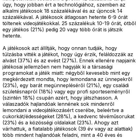
úgy, hogy jobban ért a technológiához, szemben az
alkalmi játékosok 18 százalékával és az újoncok 14
százalékával. A játékosok átlagosan hetente 6-9 órát
töltenek videojátékokkal. 25 százalékuk 10-19 órát, ötből
egy játékos (21%) pedig 20 vagy több órát is játszik
hetente.
A játékosok azt állítják, hogy onnan tudják, hogy
túlzásba vitték a játékot, hogy úgy érzik, feláldozzák az
alvást (37%) és az evést (27%). Ennek ellenére napjaink
játékosai jellemzően nem hagyják ki a társasági
programokat a játék miatt: négyből kevesebb mint egy
megkérdezett mondta, hogy lemondana az ünnepekről
(23%), egy barát megünnepléséről (21%), egy családi
születésnapról (18%) vagy egy profi sporteseményről
(szintén 18%) csupán azért, hogy játszhasson. A
válaszadók hajlandóak lennének sok mindenről
lemondani a videojátékozásért cserébe, beleértve a
cukorkát/édességeket (28%), a kedvenc tévéműsorukat
(23%) és a közösségi oldalakat (23%). Ahogy azt
várhattuk, a fiatalabb játékosok (39 év vagy az alattiak)
több mindent hajlandóak feladni, mint a 40 éves és