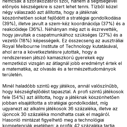
nemcsak a szórakozásról szól, hanem a segítségével
előnyös készségekre is szert lehet tenni. Tízből közel
négy válaszadó azt állította, hogy a játéknak
köszönhetően sokat fejlődött a stratégiai gondolkodása
(39%), illetve javult a szem-kéz koordinációja (37%) és a
reakcióideje (36%). Néhányan még azt is észrevették,
hogy javultak a csapatmunkához szükséges (27%) és a
vezetői (18%) képességeik. Ez összecseng az ausztráliai
Royal Melbourne Institute of Technology kutatásával,
ahol arra a következtetésre jutottak, hogy a
rendszeresen játszó kamaszkorú gyerekek egy
nemzetközi vizsgán az átlagnál jobb eredményt értek el
a matematika, az olvasás és a természettudományok
területén.
Minél haladóbb szintű egy játékos, annál valószínűbb,
hogy készségfejlődést tapasztal. A profi szintű játékosok
fele (54%) azt állította, hogy a játéknak köszönhetően
jobban elsajátította a stratégiai gondolkodást, míg
ugyanezt az alkalmi játékosok 36 százaléka, illetve az
újoncok 30 százaléka mondhatta csak el magáról.
Hasonló mintázat figyelhető meg a technológiai
kompetenciák esetében: a profik 42 százaléka tartja