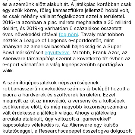
és a szemünk előtt alakult át. A játékpiac korábban csak
egy szűk körre, főleg kamaszfiúkra jellemző hobbi volt,
és csak néhány vállalat foglalkozott ezzel a területtel.
2016-ra azonban a piac mérete meghaladta a 30 milliárd
dollárt, és 2019-ig várhatóan 6 százalékos összetett
éves növekedési rátával
fog nőni
. Tavaly már többen
nézték a League of Legends e-sportdöntőit, mint
ahányan az amerikai baseball bajnokság és a Super
Bowl mérkőzéseit
együttvéve
. Mi több, Frank Azor, az
Alienware társalapítója szerint a következő tíz évben az
e-sport várhatóan a világ legnépszerűbb sportágává
válik.
A számítógépes játékok népszerűségének
robbanásszerű növekedése számos új belépőt hozott a
piacra a hardverek és szoftverek területén. Ezzel
megnyílt az út az innováció, a verseny és a költségek
csökkenése előtt, és még nagyobb közönség számára
vált érdekessé a játékok világa. Ahogy a játékvilág
arculata átalakult, úgy változott a „gamerekkel”
kapcsolatos vélekedés is. Az Alienware egy külsős
kutatócéggel, a Researchscapepel összefogva dolgozott