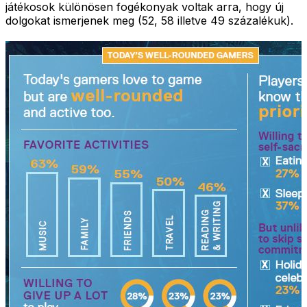
játékosok különösen fogékonyak voltak arra, hogy új
dolgokat ismerjenek meg (52, 58 illetve 49 százalékuk).