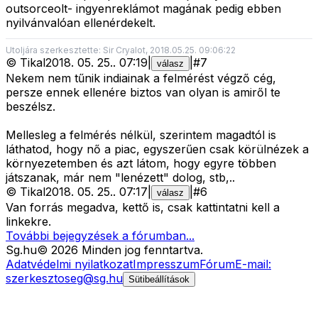
outsorceolt- ingyenreklámot magának pedig ebben
nyilvánvalóan ellenérdekelt.
Utoljára szerkesztette: Sir Cryalot, 2018.05.25. 09:06:22
©
Tikal
2018. 05. 25.
.
07:19
|
|
#
7
válasz
Nekem nem tűnik indiainak a felmérést végző cég,
persze ennek ellenére biztos van olyan is amiről te
beszélsz.
Mellesleg a felmérés nélkül, szerintem magadtól is
láthatod, hogy nő a piac, egyszerűen csak körülnézek a
környezetemben és azt látom, hogy egyre többen
játszanak, már nem "lenézett" dolog, stb,..
©
Tikal
2018. 05. 25.
.
07:17
|
|
#
6
válasz
Van forrás megadva, kettő is, csak kattintatni kell a
linkekre.
További bejegyzések a fórumban...
Sg
.hu
©
2026
Minden jog fenntartva.
Adatvédelmi nyilatkozat
Impresszum
Fórum
E-mail:
szerkesztoseg@sg.hu
Sütibeállítások