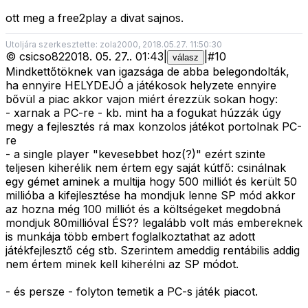
ott meg a free2play a divat sajnos.
Utoljára szerkesztette: zola2000, 2018.05.27. 11:50:30
©
csicso82
2018. 05. 27.
.
01:43
|
|
#
10
válasz
Mindkettőtöknek van igazsága de abba belegondolták,
ha ennyire HELYDEJÓ a játékosok helyzete ennyire
bővül a piac akkor vajon miért érezzük sokan hogy:
- xarnak a PC-re - kb. mint ha a fogukat húzzák úgy
megy a fejlesztés rá max konzolos játékot portolnak PC-
re
- a single player "kevesebbet hoz(?)" ezért szinte
teljesen kiherélik nem értem egy saját kútfő: csinálnak
egy gémet aminek a multija hogy 500 milliót és került 50
millióba a kifejlesztése ha mondjuk lenne SP mód akkor
az hozna még 100 milliót és a költségeket megdobná
mondjuk 80millióval ÉS?? legalább volt más embereknek
is munkája több embert foglalkoztathat az adott
játékfejlesztő cég stb. Szerintem ameddig rentábilis addig
nem értem minek kell kiherélni az SP módot.
- és persze - folyton temetik a PC-s játék piacot.