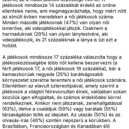
játékosok mindössze 14 százalékát érdekli az online
ellenfelek neme, ami megmagyarázhatja, hogy miért nőtt
az elmúlt évben meredeken a női játékosok száma.
Minden második játékosnak (47%) van olyan női
ismerőse, aki videojátékokkal játszik. Csaknem a
harmaduknak (29%) van olyan lánytestvére, aki
videojátékozik, és 21 százaléknak a lánya is űzi ezt a
hobbit.
A játékosok mindössze 17 százaléka válaszolta hogy a
játékosközösségébe több nőt kellene beszervezni (a
férfi játékosok 17, a női játékosok 16 százaléka), bár a
kamaszkorúak negyede (25%) barátságosabb
környezetet szeretne teremteni a női játékosok számára.
Ellentétben az elavult sztereotípiával, amely szerint a
játékosok a világtól félrevonultan élnek, valójában sokan
közülük igen elfoglaltak, és számos érdeklődési körrel
rendelkeznek. Amikor nem játszanak, zenehallgatással
(63%), illetve a családjuk (59%) vagy barátaik (55%)
társaságában töltik az idejüket. Az utazás (50%) és az
olvasás-írás (46%) szintén népszerű a körükben. A
Brazíliában, Franciaországban és Kanadában élő