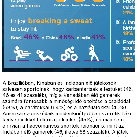
A Brazíliában, Kínában és Indiában élő játékosok
szívesen sportolnak, hogy karbantartsák a testüket (46,
46 és 41 százalék), míg a Kanadában élő gamerek
számára fontosabb a minőségi idő eltöltése a családdal
(68%), a barátokkal (64%) és a háziállatokkal (40%).
Amerikai szomszédaik mindenkinél jobban szeretik házi
kedvenceikkel tölteni az idejüket (45%), és majdnem
annyian a hagyományos sportok rajongói is, mint az
Indiában élő gamerek (46, illetve 58 százalék). A játék