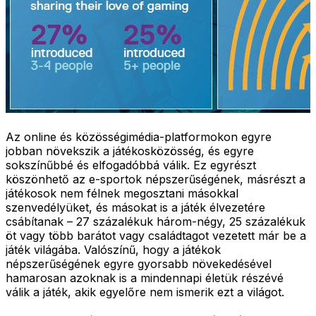
Az online és közösségimédia-platformokon egyre
jobban növekszik a játékosközösség, és egyre
sokszínűbbé és elfogadóbbá válik. Ez egyrészt
köszönhető az e-sportok népszerűségének, másrészt a
játékosok nem félnek megosztani másokkal
szenvedélyüket, és másokat is a játék élvezetére
csábítanak – 27 százalékuk három-négy, 25 százalékuk
öt vagy több barátot vagy családtagot vezetett már be a
játék világába. Valószínű, hogy a játékok
népszerűségének egyre gyorsabb növekedésével
hamarosan azoknak is a mindennapi életük részévé
válik a játék, akik egyelőre nem ismerik ezt a világot.