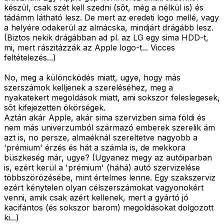
készül, csak szét kell szedni (sõt, még a nélkül is) és
tádámm látható lesz. De mert az eredeti logo mellé, vagy
a helyére odakerül az almácska, mindjárt drágább lesz.
(Biztos nekik drágábban ad pl. az LG egy sima HDD-t,
mi, mert rászitázzák az Apple logo-t... Vicces
feltételezés...)
No, meg a különcködés miatt, ugye, hogy más
szerszámok kelljenek a szereléséhez, meg a
nyakatekert megoldások miatt, ami sokszor feleslegesek,
sõt kifejezetten ökörségek.
Aztán akár Apple, akár sima szervizben sima földi és
nem más univerzumból származó emberek szerelik ám
azt is, no persze, almaéknál szereltetve nagyobb a
'prémium' érzés és hát a számla is, de mekkora
büszkeség már, ugye? (Ugyanez megy az autóiparban
is, ezért kerül a 'prémium' (háhá) autó szervizelése
többszörözésébe, mint értelmes lenne. Egy szakszerviz
ezért kénytelen olyan célszerszámokat vagyonokért
venni, amik csak azért kellenek, mert a gyártó jó
kacifántos (és sokszor barom) megoldásokat dolgozott
ki...)