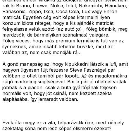
rak ki Braun, Loewe, Nokia, Intel, Nakamichi, Heineken,
Panasonic, Zippo, Ikea, Coca Cola, Lux vagy Enron
matricát. Egyetlen cég volt képes kitermelni ilyen
konzum idióta réteget, hogy a kis ajándék matricát
felnyalassa velük azótó (az autó ;o) , fõleg bömbik, meg
merdzsók, de bármelyiken szánalmas) valagára.
Fõleg vicces, hogy más prémium terméke is tuti van az
ilyeneknek, amire inkább lehetne büszke, mert az
valóban az, nem csak mondják rá…
A gond manapság az, hogy kipukkadni látszik a lufi, amit
nagyon ügyesen fújt feszesre Steve Fasznágel pár
valóban jó ötlet (amibõl pár lopott…😉 és megatonnákra
rúgó marketing segítségével. Bár a pár jó ötletnél voltak
jobbak is a piacon, csak a buta gyártójának teljesen
normális volt, hogy jót csinál, nem kezdett szekta
alapításába, így lemaradt valóban.
Évek óta megy ez a vita, felparázslik újra, mert némely
szektatag soha nem lesz képes elismerni ezeket?