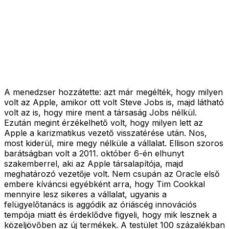
A menedzser hozzátette: azt már megélték, hogy milyen
volt az Apple, amikor ott volt Steve Jobs is, majd látható
volt az is, hogy mire ment a társaság Jobs nélkül.
Ezután megint érzékelhető volt, hogy milyen lett az
Apple a karizmatikus vezető visszatérése után. Nos,
most kiderül, mire megy nélküle a vállalat. Ellison szoros
barátságban volt a 2011. október 6-én elhunyt
szakemberrel, aki az Apple társalapítója, majd
meghatározó vezetője volt. Nem csupán az Oracle első
embere kíváncsi egyébként arra, hogy Tim Cookkal
mennyire lesz sikeres a vállalat, ugyanis a
felügyelőtanács is aggódik az óriáscég innovációs
tempója miatt és érdeklődve figyeli, hogy mik lesznek a
közeljövőben az új termékek. A testület 100 százalékban