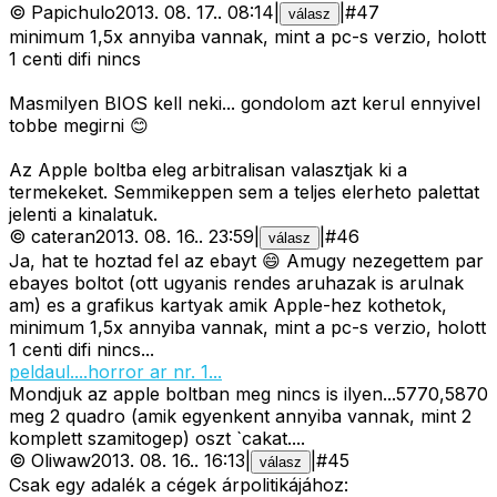
©
Papichulo
2013. 08. 17.
.
08:14
|
|
#
47
válasz
minimum 1,5x annyiba vannak, mint a pc-s verzio, holott
1 centi difi nincs
Masmilyen BIOS kell neki... gondolom azt kerul ennyivel
tobbe megirni 😊
Az Apple boltba eleg arbitralisan valasztjak ki a
termekeket. Semmikeppen sem a teljes elerheto palettat
jelenti a kinalatuk.
©
cateran
2013. 08. 16.
.
23:59
|
|
#
46
válasz
Ja, hat te hoztad fel az ebayt 😄 Amugy nezegettem par
ebayes boltot (ott ugyanis rendes aruhazak is arulnak
am) es a grafikus kartyak amik Apple-hez kothetok,
minimum 1,5x annyiba vannak, mint a pc-s verzio, holott
1 centi difi nincs...
peldaul....horror ar nr. 1...
Mondjuk az apple boltban meg nincs is ilyen...5770,5870
meg 2 quadro (amik egyenkent annyiba vannak, mint 2
komplett szamitogep) oszt `cakat....
©
Oliwaw
2013. 08. 16.
.
16:13
|
|
#
45
válasz
Csak egy adalék a cégek árpolitikájához: