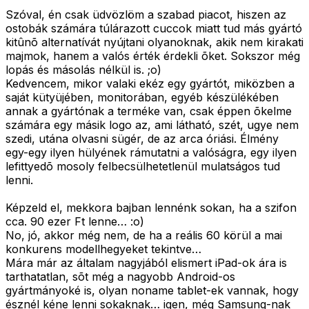
Szóval, én csak üdvözlöm a szabad piacot, hiszen az
ostobák számára túlárazott cuccok miatt tud más gyártó
kitûnõ alternatívát nyújtani olyanoknak, akik nem kirakati
majmok, hanem a valós érték érdekli õket. Sokszor még
lopás és másolás nélkül is. ;o)
Kedvencem, mikor valaki ekéz egy gyártót, miközben a
saját kütyüjében, monitorában, egyéb készülékében
annak a gyártónak a terméke van, csak éppen õkelme
számára egy másik logo az, ami látható, szét, ugye nem
szedi, utána olvasni sügér, de az arca óriási. Élmény
egy-egy ilyen hülyének rámutatni a valóságra, egy ilyen
lefittyedõ mosoly felbecsülhetetlenül mulatságos tud
lenni.
Képzeld el, mekkora bajban lennénk sokan, ha a szifon
cca. 90 ezer Ft lenne… :o)
No, jó, akkor még nem, de ha a reális 60 körül a mai
konkurens modellhegyeket tekintve…
Mára már az általam nagyjából elismert iPad-ok ára is
tarthatatlan, sõt még a nagyobb Android-os
gyártmányoké is, olyan noname tablet-ek vannak, hogy
észnél kéne lenni sokaknak… igen, még Samsung-nak