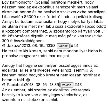
Egy kamionsofõr (Scania) barátom megkért, hogy
nézzem meg az elektronikus rendszerét mert valami
elromlott benne és ha beviszi a szakszervizbe bármilyen
hiba esetén 85000 ezer forintról indul a javítási költség.
Annyit be tudtam azonosítani, hogy melyik kártya hibás,
de utána nem mert n+1 lábú csazlakozóval kapcsolódott
a központi computerhez. A szóbanforgó kártyán volt 3
db közönséges digitális ic meg még pár alkatrész (cirka
300 ft összköltdégben).
©
Jakuza1
2013. 08. 16.
.
13:53
|
|
#
44
válasz
Ne terelj te kis kreten, senki nem mondott ilyet hiaba is
probalsz magyarazkodni mar megint.
Amugy hat hogyne semmilyen osszefugges nincs az
eloallitasi ar es a tenyleges vetelarhoz, semmi!!! 😛
Istenem nalad nagyobb kretent nem igazan hordhat a
hatan a fold. 😛
©
Papichulo
2013. 08. 16.
.
13:39
|
|
#
43
válasz
Az az ember, aki szerint az eloallitasi koltsegnek
barmilyen koze van a tenyleges vetelarhoz, az
szerintem ne idiotazzon senkit.