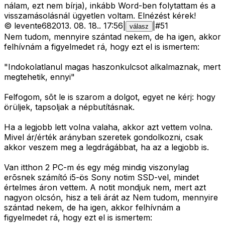
nálam, ezt nem bírja), inkább Word-ben folytattam és a
visszamásolásnál ügyetlen voltam. Elnézést kérek!
©
levente68
2013. 08. 18.
.
17:56
|
|
#
51
válasz
Nem tudom, mennyire szántad nekem, de ha igen, akkor
felhívnám a figyelmedet rá, hogy ezt el is ismertem:
"Indokolatlanul magas haszonkulcsot alkalmaznak, mert
megtehetik, ennyi"
Felfogom, sõt le is szarom a dolgot, egyet ne kérj: hogy
örüljek, tapsoljak a népbutításnak.
Ha a legjobb lett volna valaha, akkor azt vettem volna.
Mivel ár/érték arányban szeretek gondolkozni, csak
akkor veszem meg a legdrágábbat, ha az a legjobb is.
Van itthon 2 PC-m és egy még mindig viszonylag
erõsnek számító i5-ös Sony notim SSD-vel, mindet
értelmes áron vettem. A notit mondjuk nem, mert azt
nagyon olcsón, hisz a teli árát az Nem tudom, mennyire
szántad nekem, de ha igen, akkor felhívnám a
figyelmedet rá, hogy ezt el is ismertem: