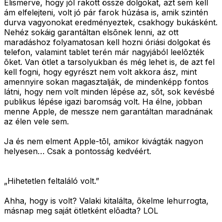
Elismerve, hogy jól rakott össze dolgokat, azt sem kell
ám elfelejteni, volt jó pár farok húzása is, amik szintén
durva vagyonokat eredményeztek, csakhogy bukásként.
Nehéz sokáig garantáltan elsõnek lenni, az ott
maradáshoz folyamatosan kell hozni óriási dolgokat és
telefon, valamint tablet terén már nagyjából leelõzték
õket. Van ötlet a tarsolyukban és még lehet is, de azt fel
kell fogni, hogy egyrészt nem volt akkora ász, mint
amennyire sokan magasztalják, de mindenképp fontos
látni, hogy nem volt minden lépése az, sõt, sok kevésbé
publikus lépése igazi baromság volt. Ha élne, jobban
menne Apple, de messze nem garantáltan maradnának
az élen vele sem.
Ja és nem elment Apple-tõl, amikor kivágták nagyon
helyesen… Csak a pontosság kedvéért.
„Hihetetlen feltaláló volt.”
Ahha, hogy is volt? Valaki kitalálta, õkelme lehurrogta,
másnap meg saját ötletként elõadta? LOL