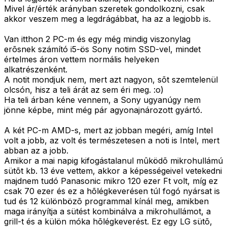
Mivel ár/érték arányban szeretek gondolkozni, csak
akkor veszem meg a legdrágábbat, ha az a legjobb is.
Van itthon 2 PC-m és egy még mindig viszonylag
erõsnek számító i5-ös Sony notim SSD-vel, mindet
értelmes áron vettem normális helyeken
alkatrészenként.
A notit mondjuk nem, mert azt nagyon, sõt szemtelenül
olcsón, hisz a teli árát az sem éri meg. :o)
Ha teli árban kéne vennem, a Sony ugyanúgy nem
jönne képbe, mint még pár agyonajnározott gyártó.
A két PC-m AMD-s, mert az jobban megéri, amíg Intel
volt a jobb, az volt és természetesen a noti is Intel, mert
abban az a jobb.
Amikor a mai napig kifogástalanul mûködõ mikrohullámú
sütõt kb. 13 éve vettem, akkor a képességeivel vetekedni
majdnem tudó Panasonic mikro 120 ezer Ft volt, míg ez
csak 70 ezer és ez a hõlégkeverésen túl fogó nyársat is
tud és 12 különbözõ programmal kínál meg, amikben
maga irányítja a sütést kombinálva a mikrohullámot, a
grill-t és a külön móka hõlégkeverést. Ez egy LG sütõ,