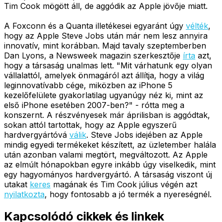
Tim Cook mögött áll, de aggódik az Apple jövője miatt.
A Foxconn és a Quanta illetékesei egyaránt úgy
vélték
,
hogy az Apple Steve Jobs után már nem lesz annyira
innovatív, mint korábban. Majd tavaly szeptemberben
Dan Lyons, a Newsweek magazin szerkesztője
írta
azt,
hogy a társaság unalmas lett. "Mit várhatunk egy olyan
vállalattól, amelyek önmagáról azt állítja, hogy a világ
leginnovatívabb cége, miközben az iPhone 5
kezelőfelülete gyakorlatilag ugyanúgy néz ki, mint az
első iPhone esetében 2007-ben?" - rótta meg a
konszernt. A részvényesek már áprilisban is aggódtak,
sokan attól tartottak, hogy az Apple egyszerű
hardvergyártóvá
válik
. Steve Jobs idejében az Apple
mindig egyedi termékeket készített, az üzletember halála
után azonban valami megtört, megváltozott. Az Apple
az elmúlt hónapokban egyre inkább úgy viselkedik, mint
egy hagyományos hardvergyártó. A társaság viszont új
utakat
keres
magának és Tim Cook július végén azt
nyilatkozta
, hogy fontosabb a jó termék a nyereségnél.
Kapcsolódó cikkek és linkek