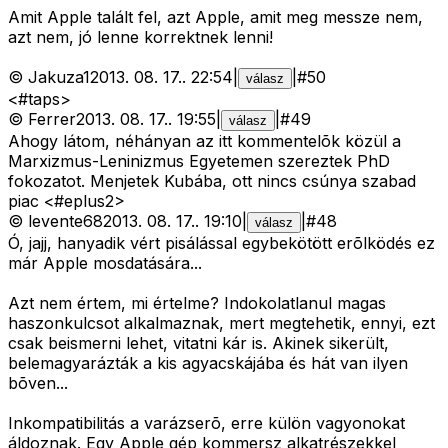
Amit Apple talált fel, azt Apple, amit meg messze nem,
azt nem, jó lenne korrektnek lenni!
©
Jakuza1
2013. 08. 17.
.
22:54
|
|
#
50
válasz
<#taps>
©
Ferrer
2013. 08. 17.
.
19:55
|
|
#
49
válasz
Ahogy látom, néhányan az itt kommentelõk közül a
Marxizmus-Leninizmus Egyetemen szereztek PhD
fokozatot. Menjetek Kubába, ott nincs csúnya szabad
piac <#eplus2>
©
levente68
2013. 08. 17.
.
19:10
|
|
#
48
válasz
Ó, jajj, hanyadik vért pisálással egybekötött erõlködés ez
már Apple mosdatására...
Azt nem értem, mi értelme? Indokolatlanul magas
haszonkulcsot alkalmaznak, mert megtehetik, ennyi, ezt
csak beismerni lehet, vitatni kár is. Akinek sikerült,
belemagyarázták a kis agyacskájába és hát van ilyen
bõven...
Inkompatibilitás a varázserõ, erre külön vagyonokat
áldoznak. Egy Apple gép kommersz alkatrészekkel