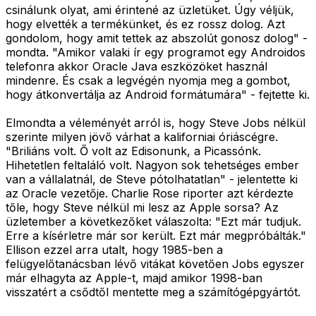
csinálunk olyat, ami érintené az üzletüket. Úgy véljük,
hogy elvették a termékünket, és ez rossz dolog. Azt
gondolom, hogy amit tettek az abszolút gonosz dolog" -
mondta. "Amikor valaki ír egy programot egy Androidos
telefonra akkor Oracle Java eszközöket használ
mindenre. És csak a legvégén nyomja meg a gombot,
hogy átkonvertálja az Android formátumára" - fejtette ki.
Elmondta a véleményét arról is, hogy Steve Jobs nélkül
szerinte milyen jövő várhat a kaliforniai óriáscégre.
"Briliáns volt. Ő volt az Edisonunk, a Picassónk.
Hihetetlen feltaláló volt. Nagyon sok tehetséges ember
van a vállalatnál, de Steve pótolhatatlan" - jelentette ki
az Oracle vezetője. Charlie Rose riporter azt kérdezte
tőle, hogy Steve nélkül mi lesz az Apple sorsa? Az
üzletember a következőket válaszolta: "Ezt már tudjuk.
Erre a kísérletre már sor került. Ezt már megpróbálták."
Ellison ezzel arra utalt, hogy 1985-ben a
felügyelőtanácsban lévő vitákat követően Jobs egyszer
már elhagyta az Apple-t, majd amikor 1998-ban
visszatért a csődtől mentette meg a számítógépgyártót.