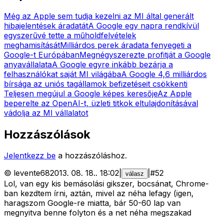
Még az Apple sem tudja kezelni az MI által generált
hibajelentések áradatát
A Google egy napra rendkívül
egyszerűvé tette a műholdfelvételek
meghamisítását
Milliárdos perek áradata fenyegeti a
Google-t Európában
Megnégyszerezte profitját a Google
anyavállalata
A Google egyre inkább bezárja a
felhasználókat saját MI világába
A Google 4,6 milliárdos
bírsága az uniós tagállamok befizetéseit csökkenti
Teljesen megújul a Google képes keresője
Az Apple
beperelte az OpenAI-t, üzleti titkok eltulajdonításával
vádolja az MI vállalatot
Hozzászólások
Jelentkezz be
a hozzászóláshoz.
©
levente68
2013. 08. 18.
.
18:02
|
|
#
52
válasz
Lol, van egy kis bemásolási gikszer, bocsánat, Chrome-
ban kezdtem írni, aztán, mivel az néha lefagy (igen,
haragszom Google-re miatta, bár 50-60 lap van
megnyitva benne folyton és a net néha megszakad