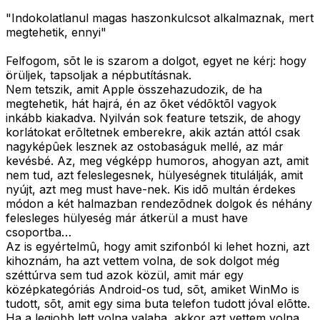
"Indokolatlanul magas haszonkulcsot alkalmaznak, mert
megtehetik, ennyi"
Felfogom, sõt le is szarom a dolgot, egyet ne kérj: hogy
örüljek, tapsoljak a népbutításnak.
Nem tetszik, amit Apple összehazudozik, de ha
megtehetik, hát hajrá, én az õket védõktõl vagyok
inkább kiakadva. Nyilván sok feature tetszik, de ahogy
korlátokat erõltetnek emberekre, akik aztán attól csak
nagyképûek lesznek az ostobaságuk mellé, az már
kevésbé. Az, meg végképp humoros, ahogyan azt, amit
nem tud, azt feleslegesnek, hülyeségnek titulálják, amit
nyújt, azt meg must have-nek. Kis idõ multán érdekes
módon a két halmazban rendezõdnek dolgok és néhány
felesleges hülyeség már átkerül a must have
csoportba…
Az is egyértelmû, hogy amit szifonból ki lehet hozni, azt
kihoznám, ha azt vettem volna, de sok dolgot még
széttúrva sem tud azok közül, amit már egy
középkategóriás Android-os tud, sõt, amiket WinMo is
tudott, sõt, amit egy sima buta telefon tudott jóval elõtte.
Ha a legjobb lett volna valaha, akkor azt vettem volna.