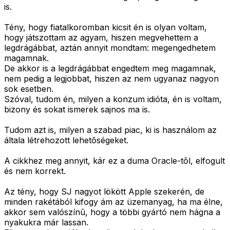
is.
Tény, hogy fiatalkoromban kicsit én is olyan voltam,
hogy játszottam az agyam, hiszen megvehettem a
legdrágábbat, aztán annyit mondtam: megengedhetem
magamnak.
De akkor is a legdrágábbat engedtem meg magamnak,
nem pedig a legjobbat, hiszen az nem ugyanaz nagyon
sok esetben.
Szóval, tudom én, milyen a konzum idióta, én is voltam,
bizony és sokat ismerek sajnos ma is.
Tudom azt is, milyen a szabad piac, ki is használom az
általa létrehozott lehetõségeket.
A cikkhez meg annyit, kár ez a duma Oracle-tõl, elfogult
és nem korrekt.
Az tény, hogy SJ nagyot lökött Apple szekerén, de
minden rakétából kifogy ám az üzemanyag, ha ma élne,
akkor sem valószínû, hogy a többi gyártó nem hágna a
nyakukra már lassan.