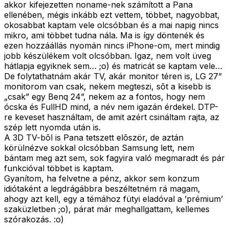
akkor kifejezetten noname-nek számított a Pana
ellenében, mégis inkább ezt vettem, többet, nagyobbat,
okosabbat kaptam vele olcsóbban és a mai napig nincs
mikro, ami többet tudna nála. Ma is így döntenék és
ezen hozzáállás nyomán nincs iPhone-om, mert mindig
jobb készülékem volt olcsóbban. Igaz, nem volt üveg
hátlapja egyiknek sem… ;o) és matricát se kaptam vele…
De folytathatnám akár TV, akár monitor téren is, LG 27”
monitorom van csak, nekem megteszi, sõt a kisebb is
„csak” egy Benq 24”, nekem az a fontos, hogy nem
ócska és FullHD mind, a név nem igazán érdekel. DTP-
re keveset használtam, de amit azért csináltam rajta, az
szép lett nyomda után is.
A 3D TV-bõl is Pana tetszett elõször, de aztán
körülnézve sokkal olcsóbban Samsung lett, nem
bántam meg azt sem, sok fagyira való megmaradt és pár
funkcióval többet is kaptam.
Gyanítom, ha felvetne a pénz, akkor sem konzum
idiótaként a legdrágábbra beszéltetném rá magam,
ahogy azt kell, egy a témához fütyi eladóval a ’prémium’
szaküzletben ;o), párat már meghallgattam, kellemes
szórakozás. :o)