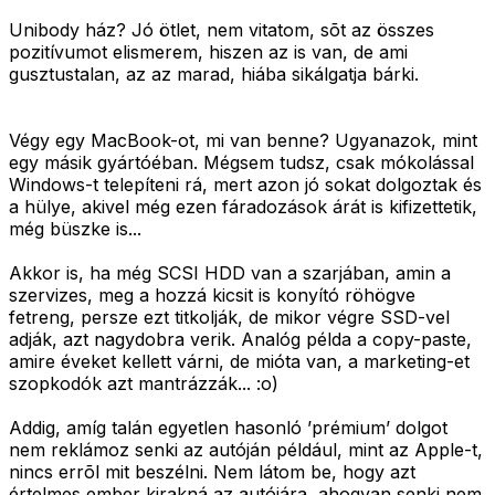
Unibody ház? Jó ötlet, nem vitatom, sõt az összes
pozitívumot elismerem, hiszen az is van, de ami
gusztustalan, az az marad, hiába sikálgatja bárki.
Végy egy MacBook-ot, mi van benne? Ugyanazok, mint
egy másik gyártóéban. Mégsem tudsz, csak mókolással
Windows-t telepíteni rá, mert azon jó sokat dolgoztak és
a hülye, akivel még ezen fáradozások árát is kifizettetik,
még büszke is...
Akkor is, ha még SCSI HDD van a szarjában, amin a
szervizes, meg a hozzá kicsit is konyító röhögve
fetreng, persze ezt titkolják, de mikor végre SSD-vel
adják, azt nagydobra verik. Analóg példa a copy-paste,
amire éveket kellett várni, de mióta van, a marketing-et
szopkodók azt mantrázzák... :o)
Addig, amíg talán egyetlen hasonló ’prémium’ dolgot
nem reklámoz senki az autóján például, mint az Apple-t,
nincs errõl mit beszélni. Nem látom be, hogy azt
értelmes ember kirakná az autójára, ahogyan senki nem