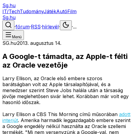
Sg.hu
IT/Tech
Tudomány
Játék
Autó
Film
Sg.hu
·
fórum
·
RSS
·
hírlevél
·
·
...
Menü
SG.hu
·
2013. augusztus 14.
A Google-t támadta, az Apple-t félti
az Oracle vezetője
Larry Ellison, az Oracle első embere szoros
barátságban volt az Apple társalapítójával, és a
menedzser szerint Steve Jobs halála után a társaság
jövője meglehetősen sivár lehet. Korábban már volt egy
hasonló időszak.
Larry Ellison a CBS This Morning című műsorában
adott
interjút
. Amerika harmadik leggazdagabb embere szerint
a Google engedély nélkül használta az Oracle szellemi
termékét. "Mi nem versenyzünk a Google-val, nem