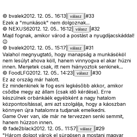
©
bvalek
2012. 12. 05.
.
16:13
|
|
#
33
válasz
Ezek a "munkások" nem dolgoznak...
©
NEXUS6
2012. 12. 05.
.
16:12
|
|
#
32
válasz
Majd fognak, amikor várod a postást a nyugdíjacskáddal!
😉
©
bvalek
2012. 12. 05.
.
15:17
|
|
#
31
válasz
Valahol megnyugtató, hogy manapság a munkásököl
nem lesúlyt ahova köll, hanem vinnyogva el akar húzni
innen. Menjetek csak, itt nem hiányoztok senkinek...
©
FoodLFG
2012. 12. 05.
.
14:23
|
|
#
30
válasz
Ez az ország már halott.
Ez mindenkinek le fog esni legkésõbb akkor, amikor
csõdbe megy az állam (csak idõ kérdése). Erre
készülnek orbánkáék egyébként a nagy hatalom
központosítással, ami azt szolgálja, hogy a káoszban
könnyen újra hatalomra tudjanak emelkedni.
Game Over van, ide már ne tervezzen senki semmit,
hanem húzzon innen.
©
fade2black
2012. 12. 05.
.
11:57
|
|
#
29
válasz
"Három dolgot várok el sürgösen a mostani magyar