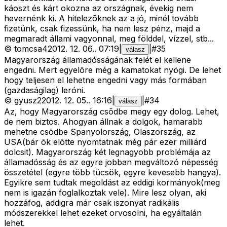
káoszt és kárt okozna az országnak, évekig nem
hevernénk ki. A hitelezõknek az a jó, minél tovább
fizetünk, csak fizessünk, ha nem lesz pénz, majd a
megmaradt állami vagyonnal, meg földdel, vízzel, stb...
©
tomcsa4
2012. 12. 06.
.
07:19
|
|
#
35
válasz
Magyarország államadósságának felét el kellene
engedni. Mert egyelõre még a kamatokat nyögi. De lehet
hogy teljesen el lehetne engedni vagy más formában
(gazdaságilag) leróni.
©
gyusz2
2012. 12. 05.
.
16:16
|
|
#
34
válasz
Az, hogy Magyarország csõdbe megy egy dolog. Lehet,
de nem biztos. Ahogyan állnak a dolgok, hamarabb
mehetne csõdbe Spanyolország, Olaszország, az
USA(bár õk elõtte nyomtatnak még pár ezer milliárd
dolcsit). Magyarország két legnagyobb problémája az
államadósság és az egyre jobban megváltozó népesség
összetétel (egyre több tücsök, egyre kevesebb hangya).
Egyikre sem tudtak megoldást az eddigi kormányok(meg
nem is igazán foglalkoztak vele). Mire lesz olyan, aki
hozzáfog, addigra már csak iszonyat radikális
módszerekkel lehet ezeket orvosolni, ha egyáltalán
lehet.