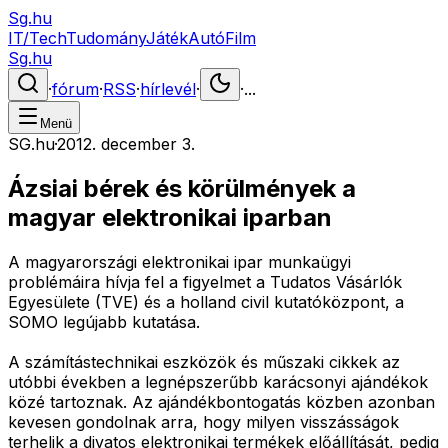
Sg.hu
IT/Tech
Tudomány
Játék
Autó
Film
Sg.hu
·
fórum
·
RSS
·
hírlevél
·
·
...
Menü
SG.hu
·
2012. december 3.
Ázsiai bérek és körülmények a
magyar elektronikai iparban
A magyarországi elektronikai ipar munkaügyi
problémáira hívja fel a figyelmet a Tudatos Vásárlók
Egyesülete (TVE) és a holland civil kutatóközpont, a
SOMO legújabb kutatása.
A számítástechnikai eszközök és műszaki cikkek az
utóbbi években a legnépszerűbb karácsonyi ajándékok
közé tartoznak. Az ajándékbontogatás közben azonban
kevesen gondolnak arra, hogy milyen visszásságok
terhelik a divatos elektronikai termékek előállítását, pedig