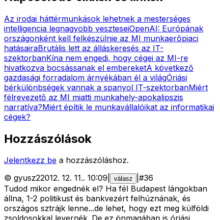
Az irodai háttérmunkások lehetnek a mesterséges
intelligencia legnagyobb vesztesei
OpenAI: Európának
országonként kell felkészülnie az MI munkaerőpiaci
hatásaira
Brutális lett az álláskeresés az IT-
szektorban
Kína nem engedi, hogy cégei az MI-re
hivatkozva bocsássanak el embereket
A következő
gazdasági forradalom árnyékában él a világ
Óriási
bérkülönbségek vannak a spanyol IT-szektorban
Miért
félrevezető az MI miatti munkahely-apokalipszis
narratíva?
Miért építik le munkavállalóikat az informatikai
cégek?
Hozzászólások
Jelentkezz be
a hozzászóláshoz.
©
gyusz2
2012. 12. 11.
.
10:09
|
|
#
36
válasz
Tudod mikor engednék el? Ha fél Budapest lángokban
állna, 1-2 politikust és bankvezért felhúznának, és
országos sztrájk lenne...de lehet, hogy ezt meg külföldi
zsoldosokkal levernék. De ez önmagában is óriási