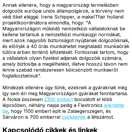
Annak ellenére, hogy a magyarországi termelésben
dolgozók európai uniós állampolgárok, a törvény nem
védi őket eléggé. Irene Schipper, a makeITfair holland
projektkoordinátora elmondta, hogy: "A
Magyarországon működő nemzetközi vállalatoknak be
kellene tartaniuk a nemzetközi munkaügyi normákat,
mert azok nagyobb biztonságot nyújtanak dolgozóiknak,
és előírják a 40 órás munkahetet meghaladó munkaórák
túlóra árban történő kifizetését. Fontosnak tartom, hogy
a vállalatok olyan fizetést adjanak dolgozóik számára,
amely biztosítja a megélhetést, illetve hosszú távon nem
lenne szabad rendszeresen kölcsönzött munkaerőt
foglalkoztatniuk”.
Mindezek ellenére úgy tűnik, ezeknek a gyáraknak még
így sem éri meg Magyarországon gyárakat fenntartania.
A Nokia összesen
2300 embert
bocsátott el több
lépcsőben, néhány napja pedig a Flextronics
jelentette
be
, hogy 1100 embert épít le Zalaegerszegen, és
Sárváron is 700 emberrel
csökkentik
a létszámot.
Kapcsolódó cikkek és linkek