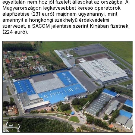
egyáltalán nem hoz jól fizetett állásokat az országba. A
Magyarországon legkevesebbet kereső operátorok
alapfizetése (231 euró) majdnem ugyanannyi, mint
amennyit a hongkongi székhelyű érdekvédelmi
szervezet, a SACOM jelentése szerint Kínában fizetnek
(224 euró).