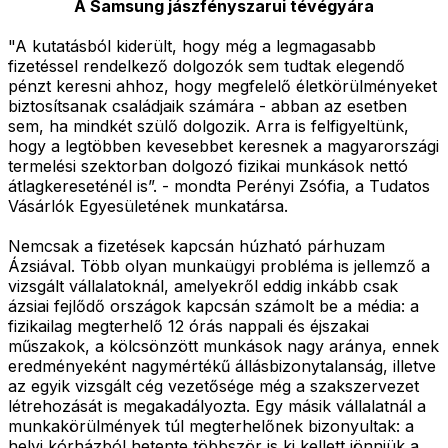
A Samsung jászfényszarui tévégyára
"A kutatásból kiderült, hogy még a legmagasabb
fizetéssel rendelkező dolgozók sem tudtak elegendő
pénzt keresni ahhoz, hogy megfelelő életkörülményeket
biztosítsanak családjaik számára - abban az esetben
sem, ha mindkét szülő dolgozik. Arra is felfigyeltünk,
hogy a legtöbben kevesebbet keresnek a magyarországi
termelési szektorban dolgozó fizikai munkások nettó
átlagkereseténél is”. - mondta Perényi Zsófia, a Tudatos
Vásárlók Egyesületének munkatársa.
Nemcsak a fizetések kapcsán húzható párhuzam
Ázsiával. Több olyan munkaügyi probléma is jellemző a
vizsgált vállalatoknál, amelyekről eddig inkább csak
ázsiai fejlődő országok kapcsán számolt be a média: a
fizikailag megterhelő 12 órás nappali és éjszakai
műszakok, a kölcsönzött munkások nagy aránya, ennek
eredményeként nagymértékű állásbizonytalanság, illetve
az egyik vizsgált cég vezetősége még a szakszervezet
létrehozását is megakadályozta. Egy másik vállalatnál a
munkakörülmények túl megterhelőnek bizonyultak: a
helyi kórházból hetente többször is ki kellett jönniük a