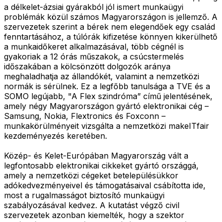
a délkelet-ázsiai gyárakból jól ismert munkaügyi
problémák közül számos Magyarországon is jellemző. A
szervezetek szerint a bérek nem elegendőek egy család
fenntartásához, a túlórák kifizetése könnyen kikerülhető
a munkaidőkeret alkalmazásával, több cégnél is
gyakoriak a 12 órás műszakok, a csúcstermelés
időszakában a kölcsönzött dolgozók aránya
meghaladhatja az állandókét, valamint a nemzetközi
normák is sérülnek. Ez a legfőbb tanulsága a TVE és a
SOMO legújabb, "A Flex szindróma” című jelentésének,
amely négy Magyarországon gyártó elektronikai cég –
Samsung, Nokia, Flextronics és Foxconn –
munkakörülményeit vizsgálta a nemzetközi makeITfair
kezdeményezés keretében.
Közép- és Kelet-Európában Magyarország vált a
legfontosabb elektronikai cikkeket gyártó országgá,
amely a nemzetközi cégeket betelepülésükkor
adókedvezményeivel és támogatásaival csábította ide,
most a rugalmasságot biztosító munkaügyi
szabályozásával kedvez. A kutatást végző civil
szervezetek azonban kiemelték, hogy a szektor