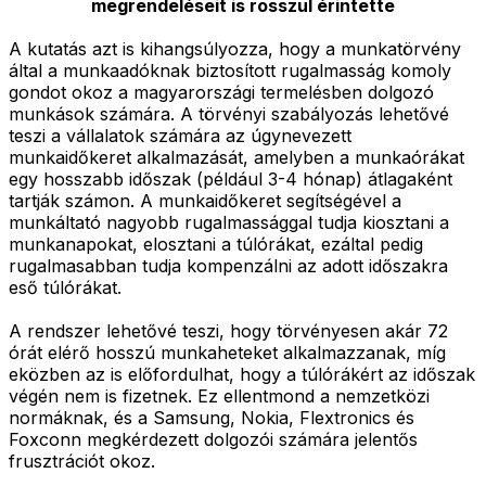
megrendeléseit is rosszul érintette
A kutatás azt is kihangsúlyozza, hogy a munkatörvény
által a munkaadóknak biztosított rugalmasság komoly
gondot okoz a magyarországi termelésben dolgozó
munkások számára. A törvényi szabályozás lehetővé
teszi a vállalatok számára az úgynevezett
munkaidőkeret alkalmazását, amelyben a munkaórákat
egy hosszabb időszak (például 3-4 hónap) átlagaként
tartják számon. A munkaidőkeret segítségével a
munkáltató nagyobb rugalmassággal tudja kiosztani a
munkanapokat, elosztani a túlórákat, ezáltal pedig
rugalmasabban tudja kompenzálni az adott időszakra
eső túlórákat.
A rendszer lehetővé teszi, hogy törvényesen akár 72
órát elérő hosszú munkaheteket alkalmazzanak, míg
eközben az is előfordulhat, hogy a túlórákért az időszak
végén nem is fizetnek. Ez ellentmond a nemzetközi
normáknak, és a Samsung, Nokia, Flextronics és
Foxconn megkérdezett dolgozói számára jelentős
frusztrációt okoz.